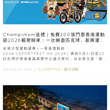
Champimom送禮｜免費200張門票香港運動
節2026載譽歸來：一次睇盡匹克球、新興運
動、街舞比賽＋逾百運動品牌展覽
全港大型運動盛事——香港運動節
2026（SPORTFEST HK 2026）將於8月21日至23
日在灣仔香港會議展覽中心盛大舉行，以全新主題「敢
運動大排檔」登場，集合...
In
LIFESTYLE
/
親子活動
3rd August, 2026 ｜