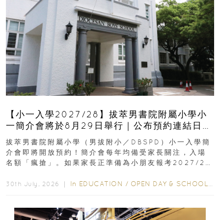
【小一入學2027/28】拔萃男書院附屬小學小
一簡介會將於8月29日舉行｜公布預約連結日期
｜更設有網上重溫
拔萃男書院附屬小學（男拔附小／DBSPD）小一入學簡
介會即將開放預約！簡介會每年均備受家長關注，入場
名額「瘋搶」。如果家長正準備為小朋友報考2027/28
學年小一，想...
In
EDUCATION
/
OPEN DAY & SCHOOL EVENTS
30th July, 2026 ｜