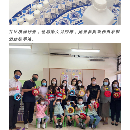
甘比積極行善，也感染女兒秀樺，她曾參與製作自家製
酒精搓手液。