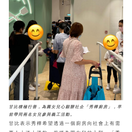
甘比積極行善，為圓女兒心願辦社企「秀樺廚房」，早
前帶同兩名女兒參與義工活動。
甘比表示秀樺希望透過一個廚房向社會上有需