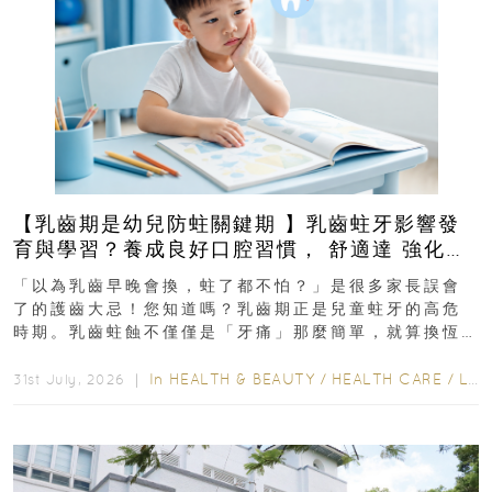
【乳齒期是幼兒防蛀關鍵期 】乳齒蛀牙影響發
育與學習？養成良好口腔習慣， 舒適達 強化琺
瑯質 兒童牙膏防護指南
「以為乳齒早晚會換，蛀了都不怕？」是很多家長誤會
了的護齒大忌！您知道嗎？乳齒期正是兒童蛀牙的高危
時期。乳齒蛀蝕不僅僅是「牙痛」那麼簡單，就算換恆
齒也有影響！後果將如骨牌效應般...
In
HEALTH & BEAUTY
/
HEALTH CARE
/
LIFESTYLE
31st July, 2026 ｜