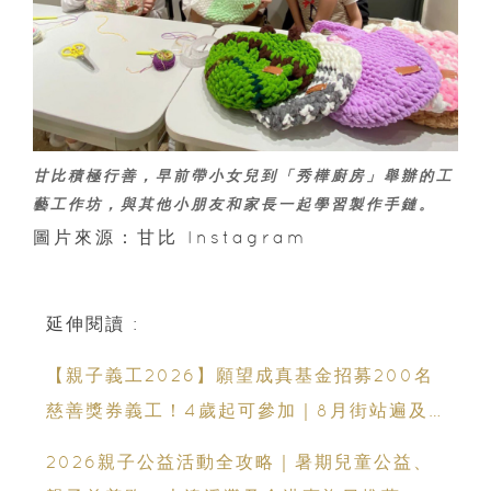
甘比積極行善，早前帶小女兒到「秀樺廚房」舉辦的工
藝工作坊，與其他小朋友和家長一起學習製作手鏈。
圖片來源：甘比 Instagram
延伸閱讀 :
【親子義工2026】願望成真基金招募200名
慈善獎券義工！4歲起可參加｜8月街站遍及
港九新界
2026親子公益活動全攻略｜暑期兒童公益、