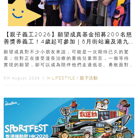
【親子義工2026】願望成真基金招募200名慈
善獎券義工！4歲起可參加｜8月街站遍及港九
新界
願望成真對不少小朋友來說，可能是一次期待已久的驚
喜；但對正在接受漫長治療的重病兒童而言，一個等待
實現的願望，卻可以成為陪伴他們走過低谷、勇敢面對
逆境的重要力量。▲ 願...
In
LIFESTYLE
/
親子活動
5th August, 2026 ｜