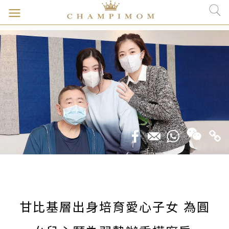
甘比基層出身培育愛心子女 為圓