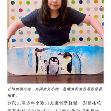
甘比積極行善，將與女兒小時一起繪畫的畫作用作慈善
拍賣。
劉氏夫婦多年來致力支援弱勢群體，劉鑾雄慈
善基金於1991年成立，30年內累計捐出超過