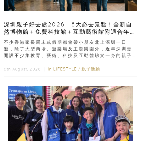
深圳親子好去處2026｜8大必去景點！全新自
然博物館＋免費科技館＋互動藝術館附適合年
齡、交通、門票、開放時間
不少香港家長周末或假期都會帶小朋友北上深圳一日
遊，除了大型商場、遊樂場及主題樂園外，近年深圳更
開設不少集教育、藝術、科技及互動體驗於一身的親子
好去處！暑假唔想再行商場...
In
LIFESTYLE
/
親子活動
6th August, 2026 ｜