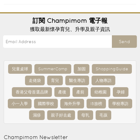
訂閱
Champimom
電子報
獲取最新懷孕育兒、升學及親子資訊
Send
兒童桌球
SummerCamp
加固
ShoppingGuide
走佬袋
育兒
醫生專訪
人物專訪
香港父母首選品牌
產後
產前
幼稚園
孕婦
小一入學
國際學校
海外升學
IB放榜
學校專訪
濕疹
親子好去處
母乳
毛孩
Champimom
Newsletter