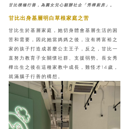
甘比積極行善，為圓女兒心願辦社企「秀樺廚房」。
甘比出身基層明白草根家庭之苦
甘比生於基層家庭，她切身體會基層生活的困
苦和需要，因此她當媽媽之後，沒有將富裕之
家的孩子打造成甚麼公主王子，反之，甘比一
直努力教育子女關懷社群、支援弱勢。長女秀
樺出生之後在這種家教中成長，難怪才14歲，
就滿腦子行善的構想。