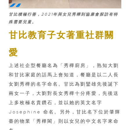
甘比積極行善，2021年與女兒秀樺到協康會探訪有特
殊需要兒童。
甘比教育子女著重社群關
愛
上述社企型餐廳名為「秀樺廚房」，熟知大劉
和甘比家庭的話馬上會知道，餐廳是以二人長
女劉秀樺的名字命名。甘比為劉鑾雄先後誕下
兩女一子，大劉對長女秀樺十分疼愛，先後送
上多枚極名貴鑽石，並以她的英文名字
Josephine 命名。另外，甘比名下位於肇輝
臺的物業「秀樺閣」則以女兒的中文名字來命