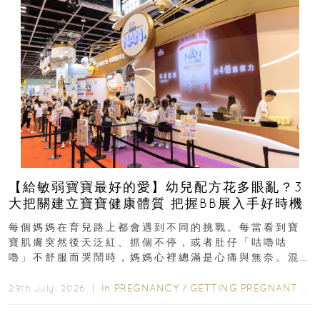
【給敏弱寶寶最好的愛】幼兒配方花多眼亂？3
大把關建立寶寶健康體質 把握BB展入手好時機
每個媽媽在育兒路上都會遇到不同的挑戰。每當看到寶
寶肌膚突然後天泛紅、抓個不停，或者肚仔「咕嚕咕
嚕」不舒服而哭鬧時，媽媽心裡總滿是心痛與無奈。混
合餵養揀奶粉？選擇幼兒配...
In
PREGNANCY
/
GETTING PREGNANT
/
P
29th July, 2026 ｜