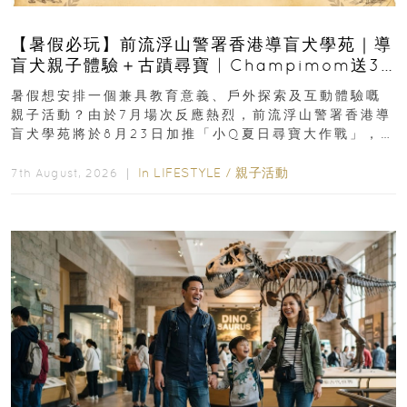
【暑假必玩】前流浮山警署香港導盲犬學苑｜導
盲犬親子體驗＋古蹟尋寶 | Champimom送3
組免費名額
暑假想安排一個兼具教育意義、戶外探索及互動體驗嘅
親子活動？由於7月場次反應熱烈，前流浮山警署香港導
盲犬學苑將於8月23日加推「小Q夏日尋寶大作戰」，家
長與小朋友可以走進前流浮山警署...
In
LIFESTYLE
/
親子活動
7th August, 2026 ｜