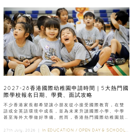
2027-28香港國際幼稚園申請時間｜5大熱門國
際學校報名日期、學費、面試攻略
不少香港家長都希望讓小朋友從小接受國際教育，在雙
語或全英語環境中成長，並為未來升讀國際小學、中學
甚至海外大學做好準備。然而，香港熱門國際幼稚園競
爭激烈，大部分學校會於入學前約一年開始接受申請...
In
EDUCATION
/
OPEN DAY & SCHOOL EVENTS
27th July, 2026 ｜