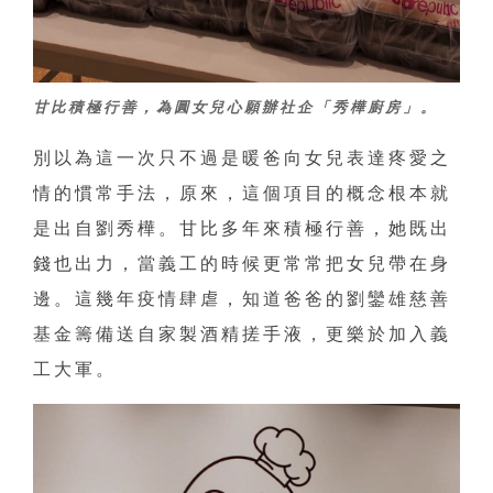
甘比積極行善，為圓女兒心願辦社企「秀樺廚房」。
別以為這一次只不過是暖爸向女兒表達疼愛之
情的慣常手法，原來，這個項目的概念根本就
是出自劉秀樺。甘比多年來積極行善，她既出
錢也出力，當義工的時候更常常把女兒帶在身
邊。這幾年疫情肆虐，知道爸爸的劉鑾雄慈善
基金籌備送自家製酒精搓手液，更樂於加入義
工大軍。