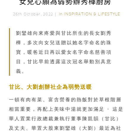
女兒心願為弱勢辦秀樺廚房
In
INSPIRATION & LIFESTYLE
26th October, 2022｜
劉鑾雄向來疼愛與甘比所生的長女劉秀
樺，多次向女兒送贈以她名字命名的珠
寶，暖爸近日再以愛女名字命名慈善項
目，甘比早前透露這次冠名舉動別具意
義。
甘比、大劉創辦社企為弱勢送暖
一頓有肉有菜、富含營養的熱飯對於草根階層
相當重要，再配上美味中湯就更加滿足 - 這是
華人置業行政總裁兼執行董事陳凱韻（甘比）
及丈夫、華置大股東劉鑾雄（大劉）最近為社