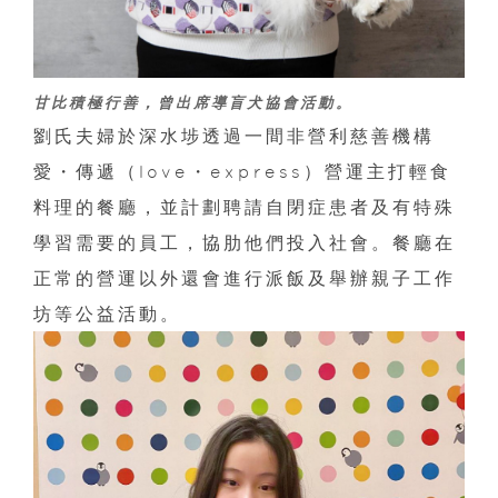
甘比積極行善，曾出席導盲犬協會活動。
劉氏夫婦於深水埗透過一間非營利慈善機構
愛・傳遞（love・express）營運主打輕食
料理的餐廳，並計劃聘請自閉症患者及有特殊
學習需要的員工，協肋他們投入社會。餐廳在
正常的營運以外還會進行派飯及舉辦親子工作
坊等公益活動。