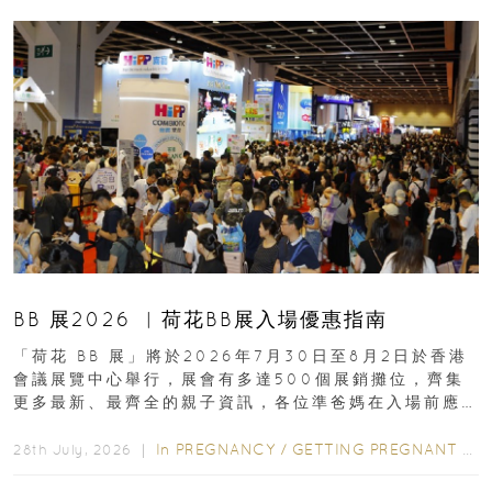
BB 展2026 ︳荷花BB展入場優惠指南
「荷花 BB 展」將於2026年7月30日至8月2日於香港
會議展覽中心舉行，展會有多達500個展銷攤位，齊集
更多最新、最齊全的親子資訊，各位準爸媽在入場前應
先閱讀購物指南...
In
PREGNANCY
/
GETTING PREGNANT
/
P
28th July, 2026 ｜