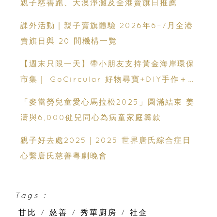
親子慈善跑、大澳淨灘及全港賣旗日推薦
課外活動｜親子賣旗體驗 2026年6–7月全港
賣旗日與 20 間機構一覽
【週末只限一天】帶小朋友支持黃金海岸環保
市集｜ GoCircular 好物尋寶+DIY手作＋慈
善義賣
「麥當勞兒童愛心馬拉松2025」圓滿結束 姜
濤與6,000健兒同心為病童家庭籌款
親子好去處2025｜2025 世界唐氏綜合症日
心繫唐氏慈善粵劇晚會
Tags :
甘比
/
慈善
/
秀華廚房
/
社企