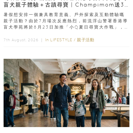
盲犬親子體驗＋古蹟尋寶 | Champimom送3
組免費名額
暑假想安排一個兼具教育意義、戶外探索及互動體驗嘅
親子活動？由於7月場次反應熱烈，前流浮山警署香港導
盲犬學苑將於8月23日加推「小Q夏日尋寶大作戰」，家
長與小朋友可以走進前流浮山警署...
In
LIFESTYLE
/
親子活動
7th August, 2026 ｜