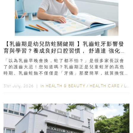
【乳齒期是幼兒防蛀關鍵期 】乳齒蛀牙影響發
育與學習？養成良好口腔習慣， 舒適達 強化琺
瑯質 兒童牙膏防護指南
「以為乳齒早晚會換，蛀了都不怕？」是很多家長誤會
了的護齒大忌！您知道嗎？乳齒期正是兒童蛀牙的高危
時期。乳齒蛀蝕不僅僅是「牙痛」那麼簡單，就算換恆
齒也有影響！後果將如骨牌效應般...
In
HEALTH & BEAUTY
/
HEALTH CARE
/
LIFESTYLE
31st July, 2026 ｜