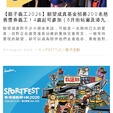
【親子義工2026】願望成真基金招募200名慈
善獎券義工！4歲起可參加｜8月街站遍及港九
新界
願望成真對不少小朋友來說，可能是一次期待已久的驚
喜；但對正在接受漫長治療的重病兒童而言，一個等待
實現的願望，卻可以成為陪伴他們走過低谷、勇敢面對
逆境的重要力量。▲ 願...
In
LIFESTYLE
/
親子活動
5th August, 2026 ｜