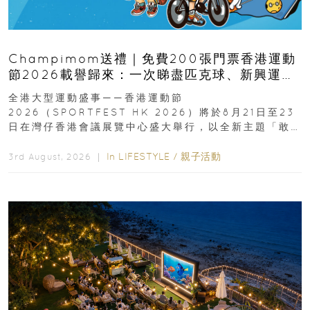
Champimom送禮｜免費200張門票香港運動
節2026載譽歸來：一次睇盡匹克球、新興運
動、街舞比賽＋逾百運動品牌展覽
全港大型運動盛事——香港運動節
2026（SPORTFEST HK 2026）將於8月21日至23
日在灣仔香港會議展覽中心盛大舉行，以全新主題「敢
運動大排檔」登場，集合...
In
LIFESTYLE
/
親子活動
3rd August, 2026 ｜