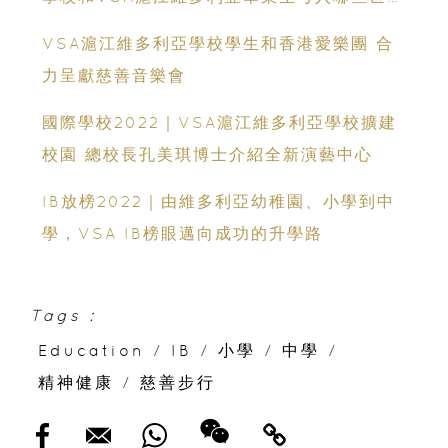
著名的大學？
VSA滬江維多利亞學校學生和香港愛樂團 合
力呈獻慈善音樂會
國際學校2022｜VSA滬江維多利亞學校擴建
校園 總校長孔美琪博士介紹全新演藝中心
IB放榜2022｜由維多利亞幼稚園、小學到中
學，VSA IB榜眼邁向成功的升學路
Tags :
Education
/
IB
/
小學
/
中學
/
精神健康
/
慈善步行