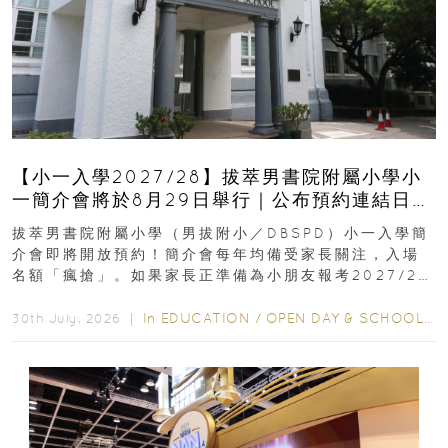
【小一入學2027/28】拔萃男書院附屬小學小
一簡介會將於8月29日舉行｜公布預約連結日期
｜更設有網上重溫
拔萃男書院附屬小學（男拔附小／DBSPD）小一入學簡
介會即將開放預約！簡介會每年均備受家長關注，入場
名額「瘋搶」。如果家長正準備為小朋友報考2027/28
學年小一，想...
In
EDUCATION
/
OPEN DAY & SCHOOL EVENTS
30th July, 2026 ｜