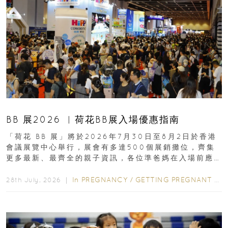
BB 展2026 ︳荷花BB展入場優惠指南
「荷花 BB 展」將於2026年7月30日至8月2日於香港
會議展覽中心舉行，展會有多達500個展銷攤位，齊集
更多最新、最齊全的親子資訊，各位準爸媽在入場前應
先閱讀購物指南...
In
PREGNANCY
/
GETTING PREGNANT
/
P
28th July, 2026 ｜