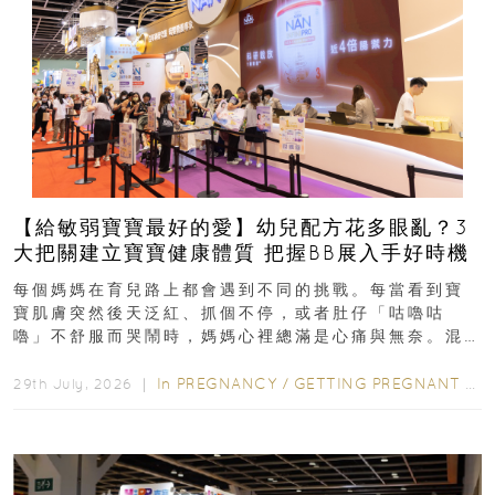
【給敏弱寶寶最好的愛】幼兒配方花多眼亂？3
大把關建立寶寶健康體質 把握BB展入手好時機
每個媽媽在育兒路上都會遇到不同的挑戰。每當看到寶
寶肌膚突然後天泛紅、抓個不停，或者肚仔「咕嚕咕
嚕」不舒服而哭鬧時，媽媽心裡總滿是心痛與無奈。混
合餵養揀奶粉？選擇幼兒配...
In
PREGNANCY
/
GETTING PREGNANT
/
P
29th July, 2026 ｜