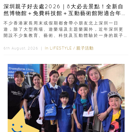
深圳親子好去處2026｜8大必去景點！全新自
然博物館＋免費科技館＋互動藝術館附適合年
齡、交通、門票、開放時間
不少香港家長周末或假期都會帶小朋友北上深圳一日
遊，除了大型商場、遊樂場及主題樂園外，近年深圳更
開設不少集教育、藝術、科技及互動體驗於一身的親子
好去處！暑假唔想再行商場...
In
LIFESTYLE
/
親子活動
6th August, 2026 ｜