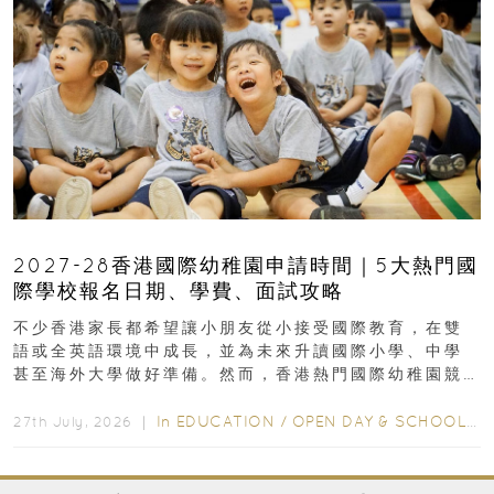
2027-28香港國際幼稚園申請時間｜5大熱門國
際學校報名日期、學費、面試攻略
不少香港家長都希望讓小朋友從小接受國際教育，在雙
語或全英語環境中成長，並為未來升讀國際小學、中學
甚至海外大學做好準備。然而，香港熱門國際幼稚園競
爭激烈，大部分學校會於入學前約一年開始接受申請...
In
EDUCATION
/
OPEN DAY & SCHOOL EVENTS
27th July, 2026 ｜