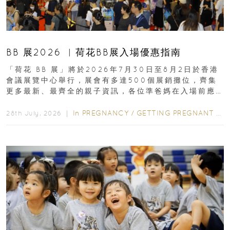
BB 展2026 ︳荷花BB展入場優惠指南
「荷花 BB 展」將於2026年7月30日至8月2日於香港
會議展覽中心舉行，展會有多達500個展銷攤位，齊集
更多最新、最齊全的親子資訊，各位準爸媽在入場前應
先閱讀購物指南...
In
PREGNANCY
/
GETTING PREGNANT
/
P
28th July, 2026 ｜