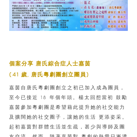
個案分享 唐氏綜合症人士嘉茵
(41 歲, 唐氏粵劇團創立團員)
嘉茵自唐氏粵劇團創立之初已加入成為團員，
至今已接近 18 年個年頭。楊太回想當初 鼓勵
嘉茵參加粵劇團是希望藉此提升她的社交能力
及擴闊她的社交圈子，讓她的生活 更添姿采。
起初嘉茵對群體生活並生疏，甚少與導師及團
友交流。然而，隨著嘉茵對 粵劇的熱愛日漸濃