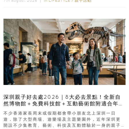
In
LIFESTYLE
/
親子活動
7th August, 2026 ｜
深圳親子好去處2026｜8大必去景點！全新自
然博物館＋免費科技館＋互動藝術館附適合年
齡、交通、門票、開放時間
不少香港家長周末或假期都會帶小朋友北上深圳一日
遊，除了大型商場、遊樂場及主題樂園外，近年深圳更
開設不少集教育、藝術、科技及互動體驗於一身的親子