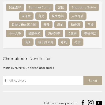
兒童桌球
SummerCamp
加固
ShoppingGuide
走佬袋
育兒
醫生專訪
人物專訪
香港父母首選品牌
產後
產前
幼稚園
孕婦
小一入學
國際學校
海外升學
IB放榜
學校專訪
濕疹
親子好去處
母乳
毛孩
Champimom
Newsletter
With exclusive updates and deals
Send
Follow Champimom :