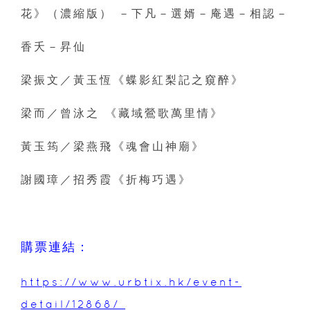
花》（濃縮版） －下凡－選婿－庵遇－相認－
香夭－昇仙
梁振文／黃玉恆《蝶影紅梨記之窺醉》
梁而／曾泳之 《藏域鶯歌萬里情》
黃玉筠／梁燕飛《魂會山神廟》
謝國璋／招秀霞《折梅巧遇》
購票連結：
https://www.urbtix.hk/event-
detail/12868/