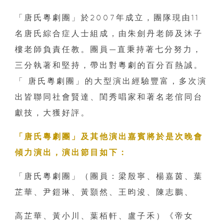
「唐氏粵劇團」於2007年成立，團隊現由11
名唐氏綜合症人士組成，由朱劍丹老師及沐子
樓老師負責任教。團員—直秉持著七分努力，
三分執著和堅持，帶出對粵劇的百分百熱誠。
「 唐氏粵劇團」的大型演出經驗豐富，多次演
出皆聯同社會賢達、閨秀唱家和著名老倌同台
獻技，大獲好評。
「唐氏粵劇團」及其他演出嘉賓將於是次晚會
傾力演出，演出節目如下：
「唐氏粵劇團」（團員：梁殷寧、楊嘉茵、葉
芷華、尹鎧琳、黃顥然、王昀浚、陳志鵬、
高芷華、黃小川、葉栢軒、盧子禾）《帝女