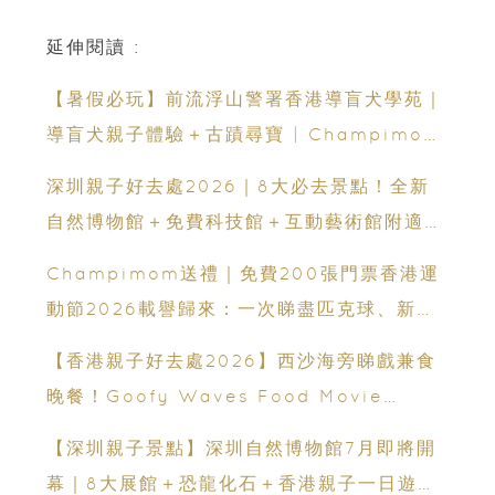
延伸閱讀 :
【暑假必玩】前流浮山警署香港導盲犬學苑｜
導盲犬親子體驗＋古蹟尋寶 | Champimom
送3組免費名額
深圳親子好去處2026｜8大必去景點！全新
自然博物館＋免費科技館＋互動藝術館附適合
年齡、交通、門票、開放時間
Champimom送禮｜免費200張門票香港運
動節2026載譽歸來：一次睇盡匹克球、新興
運動、街舞比賽＋逾百運動品牌展覽
【香港親子好去處2026】西沙海旁睇戲兼食
晚餐！Goofy Waves Food Movie
Night 戶外影院逢週末登場
【深圳親子景點】深圳自然博物館7月即將開
幕｜8大展館＋恐龍化石＋香港親子一日遊推