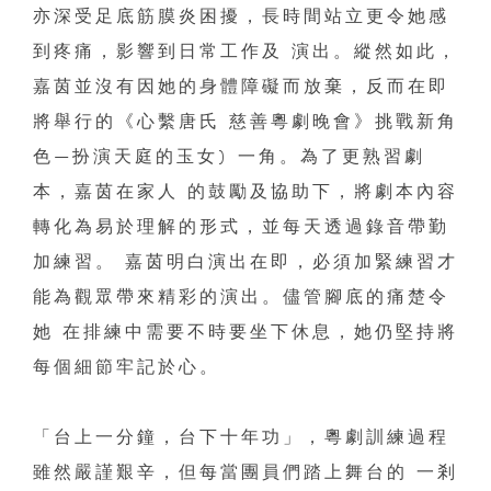
亦深受足底筋膜炎困擾，長時間站立更令她感
到疼痛，影響到日常工作及 演出。縱然如此，
嘉茵並沒有因她的身體障礙而放棄，反而在即
將舉行的《心繫唐氏 慈善粵劇晚會》挑戰新角
色—扮演天庭的玉女) 一角。為了更熟習劇
本，嘉茵在家人 的鼓勵及協助下，將劇本內容
轉化為易於理解的形式，並每天透過錄音帶勤
加練習。 嘉茵明白演出在即，必須加緊練習才
能為觀眾帶來精彩的演出。儘管腳底的痛楚令
她 在排練中需要不時要坐下休息，她仍堅持將
每個細節牢記於心。
「台上一分鐘，台下十年功」，粵劇訓練過程
雖然嚴謹艱辛，但每當團員們踏上舞台的 一剎