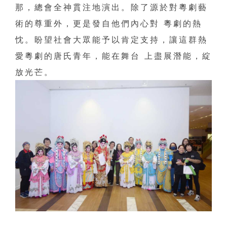
那，總會全神貫注地演出。除了源於對粵劇藝
術的尊重外，更是發自他們內心對 粵劇的熱
忱。盼望社會大眾能予以肯定支持，讓這群熱
愛粵劇的唐氏青年，能在舞台 上盡展潛能，綻
放光芒。