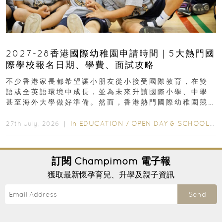
2027-28香港國際幼稚園申請時間｜5大熱門國
際學校報名日期、學費、面試攻略
不少香港家長都希望讓小朋友從小接受國際教育，在雙
語或全英語環境中成長，並為未來升讀國際小學、中學
甚至海外大學做好準備。然而，香港熱門國際幼稚園競
爭激烈，大部分學校會於入學前約一年開始接受申請...
In
EDUCATION
/
OPEN DAY & SCHOOL EVENTS
27th July, 2026 ｜
訂閱
Champimom
電子報
獲取最新懷孕育兒、升學及親子資訊
Send