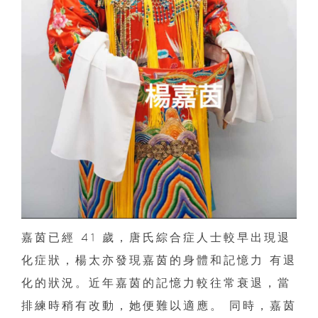
嘉茵已經 41 歲，唐氏綜合症人士較早出現退
化症狀，楊太亦發現嘉茵的身體和記憶力 有退
化的狀況。近年嘉茵的記憶力較往常衰退，當
排練時稍有改動，她便難以適應。 同時，嘉茵