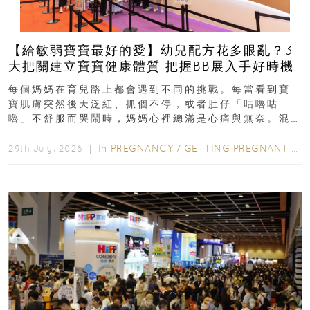
【給敏弱寶寶最好的愛】幼兒配方花多眼亂？3
大把關建立寶寶健康體質 把握BB展入手好時機
每個媽媽在育兒路上都會遇到不同的挑戰。每當看到寶
寶肌膚突然後天泛紅、抓個不停，或者肚仔「咕嚕咕
嚕」不舒服而哭鬧時，媽媽心裡總滿是心痛與無奈。混
合餵養揀奶粉？選擇幼兒配...
In
PREGNANCY
/
GETTING PREGNANT
/
P
29th July, 2026 ｜