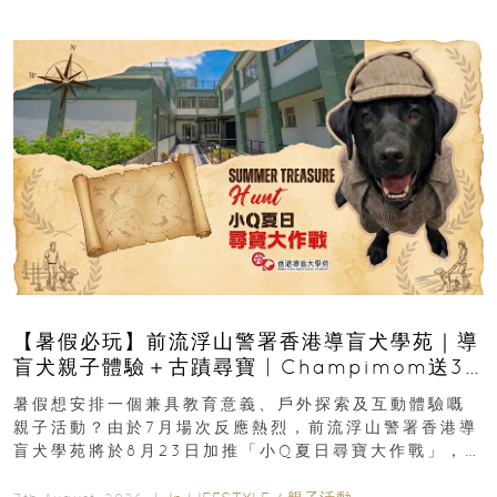
【暑假必玩】前流浮山警署香港導盲犬學苑｜導
盲犬親子體驗＋古蹟尋寶 | Champimom送3
組免費名額
暑假想安排一個兼具教育意義、戶外探索及互動體驗嘅
親子活動？由於7月場次反應熱烈，前流浮山警署香港導
盲犬學苑將於8月23日加推「小Q夏日尋寶大作戰」，家
長與小朋友可以走進前流浮山警署...