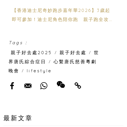
薦
【香港迪士尼奇妙跑步嘉年華2026】3歲起
即可參加！迪士尼角色陪你跑 親子跑全攻略
＋報名日期＋家長貼士
Tags :
親子好去處2025
/
親子好去處
/
世
界唐氏綜合症日
/
心繫唐氏慈善粵劇
晚會
/
lifestyle
最新文章