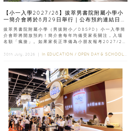
【小一入學2027/28】拔萃男書院附屬小學小
一簡介會將於8月29日舉行｜公布預約連結日期
｜更設有網上重溫
拔萃男書院附屬小學（男拔附小／DBSPD）小一入學簡
介會即將開放預約！簡介會每年均備受家長關注，入場
名額「瘋搶」。如果家長正準備為小朋友報考2027/28
學年小一，想...
In
EDUCATION
/
OPEN DAY & SCHOOL EVENTS
30th July, 2026 ｜