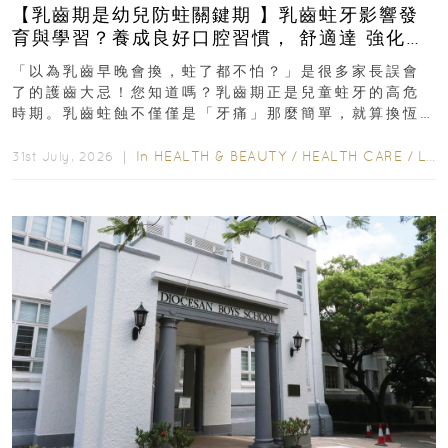
【乳齒期是幼兒防蛀關鍵期 】乳齒蛀牙影響發
育與學習？養成良好口腔習慣， 舒適達 強化琺
瑯質 兒童牙膏防護指南
「以為乳齒早晚會換，蛀了都不怕？」是很多家長誤會
了的護齒大忌！您知道嗎？乳齒期正是兒童蛀牙的高危
時期。乳齒蛀蝕不僅僅是「牙痛」那麼簡單，就算換恆
齒也有影響！後果將如骨牌效應般...
In
HEALTH & BEAUTY
/
HEALTH CARE
/
LIFESTYLE
31st July, 2026 ｜