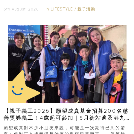
好去處！暑假唔想再行商場...
In
LIFESTYLE
/
親子活動
6th August, 2026 ｜
【親子義工2026】願望成真基金招募200名慈
善獎券義工！4歲起可參加｜8月街站遍及港九
新界
願望成真對不少小朋友來說，可能是一次期待已久的驚
喜；但對正在接受漫長治療的重病兒童而言，一個等待