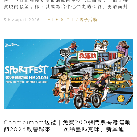
實現的願望，卻可以成為陪伴他們走過低谷、勇敢面對
逆境的重要力量。▲ 願...
In
LIFESTYLE
/
親子活動
5th August, 2026 ｜
Champimom送禮｜免費200張門票香港運動
節2026載譽歸來：一次睇盡匹克球、新興運
動、街舞比賽＋逾百運動品牌展覽