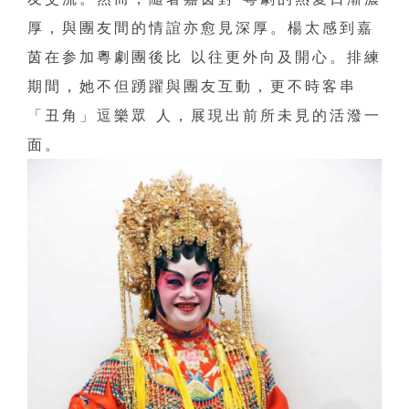
厚，與團友間的情誼亦愈見深厚。楊太感到嘉
茵在参加粵劇團後比 以往更外向及開心。排練
期間，她不但踴躍與團友互動，更不時客串
「丑角」逗樂眾 人，展現出前所未見的活潑一
面。