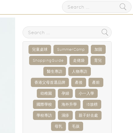
兒童桌球
SummerCamp
加固
ShoppingGuide
走佬袋
育兒
醫生專訪
人物專訪
香港父母首選品牌
產後
產前
幼稚園
孕婦
小一入學
國際學校
海外升學
IB放榜
學校專訪
濕疹
親子好去處
母乳
毛孩