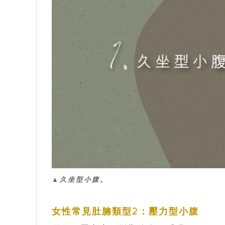
▲久坐型小腹。
女性常見肚腩類型2：壓力型小腹