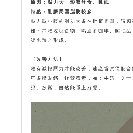
原因：壓力大，影響飲食、睡眠
特點：肚臍周圍脂肪較多
壓力型小腹的脂肪大多在肚臍周圍，這類
如：常吃垃圾食物、喝過多咖啡、睡眠品
腹也隨之形成。
【改善方法】
唯有減輕壓力才能改善，建議嘗試從聽音
可多攝取鈣、鎂營養素，如：牛奶、芝士
經、放鬆，自然能睡上好覺。