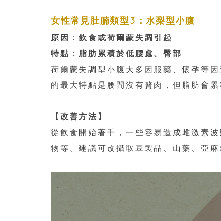
女性常見肚腩類型3：水梨型小腹
原因：飲食或荷爾蒙失調引起
特點：脂肪累積於低腰處、臀部
荷爾蒙失調型小腹大多因服藥、懷孕等因
的最大特點是腰間沒有贅肉，但脂肪會累
【改善方法】
從飲食開始著手，一些容易造成雌激素波
物等。建議可改攝取豆製品、山藥、亞麻