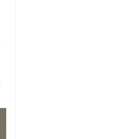
腹
炸
。