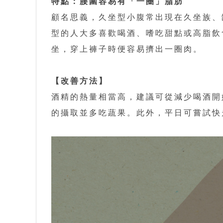
特點：腰圍容易有「一圈」脂肪
顧名思義，久坐型小腹常出現在久坐族、
型的人大多喜歡喝酒、嗜吃甜點或高脂飲
坐，穿上褲子時便容易擠出一圈肉。
【改善方法】
酒精的熱量相當高，建議可從減少喝酒開
的攝取並多吃蔬果。此外，平日可嘗試快