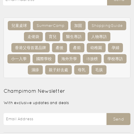
兒童桌球
SummerCamp
加固
ShoppingGuide
走佬袋
育兒
醫生專訪
人物專訪
香港父母首選品牌
產後
產前
幼稚園
孕婦
小一入學
國際學校
海外升學
IB放榜
學校專訪
濕疹
親子好去處
母乳
毛孩
Champimom
Newsletter
With exclusive updates and deals
Send