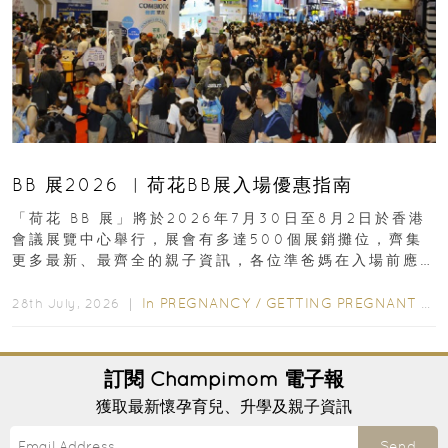
BB 展2026 ︳荷花BB展入場優惠指南
「荷花 BB 展」將於2026年7月30日至8月2日於香港
會議展覽中心舉行，展會有多達500個展銷攤位，齊集
更多最新、最齊全的親子資訊，各位準爸媽在入場前應
先閱讀購物指南...
In
PREGNANCY
/
GETTING PREGNANT
/
P
28th July, 2026 ｜
訂閱
Champimom
電子報
獲取最新懷孕育兒、升學及親子資訊
Send