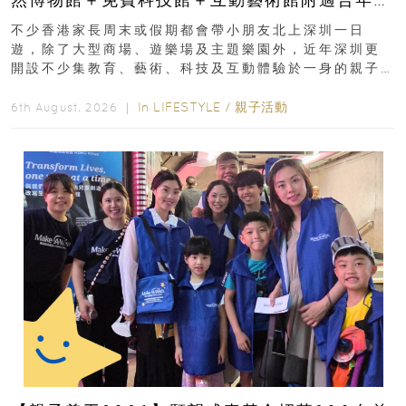
齡、交通、門票、開放時間
不少香港家長周末或假期都會帶小朋友北上深圳一日
遊，除了大型商場、遊樂場及主題樂園外，近年深圳更
開設不少集教育、藝術、科技及互動體驗於一身的親子
好去處！暑假唔想再行商場...
In
LIFESTYLE
/
親子活動
6th August, 2026 ｜