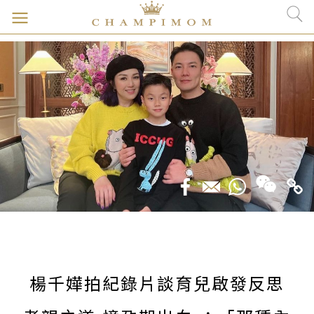
楊千嬅拍紀錄片談育兒啟發反思