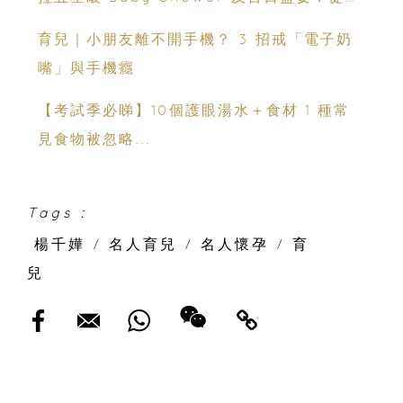
芝蓮美饌到 壯麗維港海景
育兒｜小朋友離不開手機？ 3 招戒「電子奶
嘴」與手機癮
【考試季必睇】10個護眼湯水＋食材 1 種常
見食物被忽略...
Tags :
楊千嬅
/
名人育兒
/
名人懷孕
/
育
兒