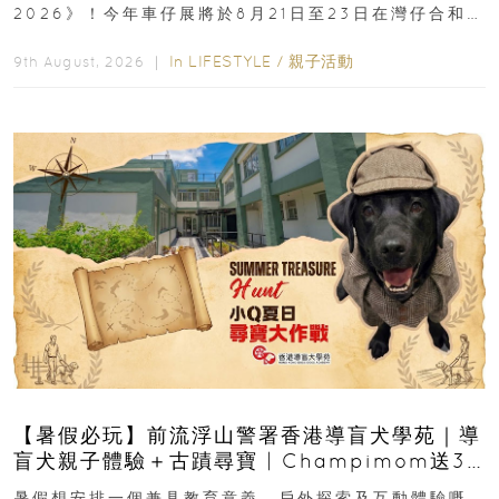
2026》！今年車仔展將於8月21日至23日在灣仔合和酒
店 Grand Ballroom舉行...
In
LIFESTYLE
/
親子活動
9th August, 2026 ｜
【暑假必玩】前流浮山警署香港導盲犬學苑｜導
盲犬親子體驗＋古蹟尋寶 | Champimom送3
組免費名額
暑假想安排一個兼具教育意義、戶外探索及互動體驗嘅