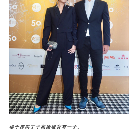
楊千嬅與丁子高婚後育有一子。