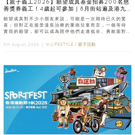
【親子義工2026】願望成真基金招募200名慈
善獎券義工！4歲起可參加｜8月街站遍及港九
新界
願望成真對不少小朋友來說，可能是一次期待已久的驚
喜；但對正在接受漫長治療的重病兒童而言，一個等待
實現的願望，卻可以成為陪伴他們走過低谷、勇敢面對
逆境的重要力量。▲ 願...
In
LIFESTYLE
/
親子活動
5th August, 2026 ｜