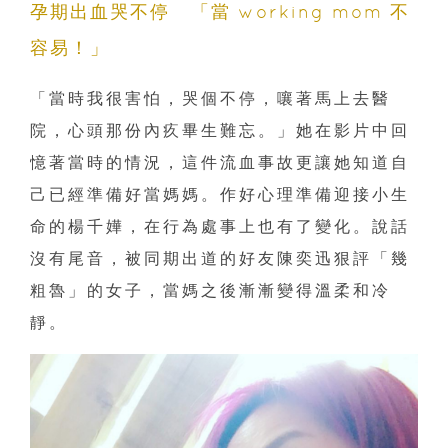
孕期出血哭不停 「當 working mom 不
容易！」
「當時我很害怕，哭個不停，嚷著馬上去醫
院，心頭那份內疚畢生難忘。」她在影片中回
憶著當時的情況，這件流血事故更讓她知道自
己已經準備好當媽媽。作好心理準備迎接小生
命的楊千嬅，在行為處事上也有了變化。說話
沒有尾音，被同期出道的好友陳奕迅狠評「幾
粗魯」的女子，當媽之後漸漸變得溫柔和冷
靜。