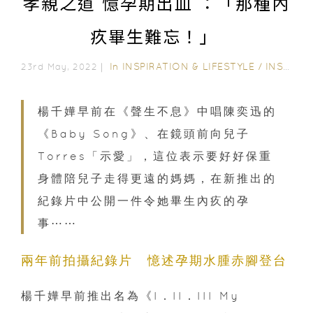
孝親之道 憶孕期出血 ：「那種內
疚畢生難忘！」
In
INSPIRATION & LIFESTYLE
/
INSPIRING STORIES
23rd May, 2022｜
楊千嬅早前在《聲生不息》中唱陳奕迅的
《Baby Song》、在鏡頭前向兒子
Torres「示愛」，這位表示要好好保重
身體陪兒子走得更遠的媽媽，在新推出的
紀錄片中公開一件令她畢生內疚的孕
事⋯⋯
兩年前拍攝紀錄片 憶述孕期水腫赤腳登台
楊千嬅早前推出名為《I．II．III My