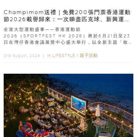
Champimom送禮｜免費200張門票香港運動
節2026載譽歸來：一次睇盡匹克球、新興運
動、街舞比賽＋逾百運動品牌展覽
全港大型運動盛事——香港運動節
2026（SPORTFEST HK 2026）將於8月21日至23
日在灣仔香港會議展覽中心盛大舉行，以全新主題「敢
運動大排檔」登場，集合...
In
LIFESTYLE
/
親子活動
3rd August, 2026 ｜