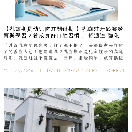
【乳齒期是幼兒防蛀關鍵期 】乳齒蛀牙影響發
育與學習？養成良好口腔習慣， 舒適達 強化琺
瑯質 兒童牙膏防護指南
「以為乳齒早晚會換，蛀了都不怕？」是很多家長誤會
了的護齒大忌！您知道嗎？乳齒期正是兒童蛀牙的高危
時期。乳齒蛀蝕不僅僅是「牙痛」那麼簡單，就算換恆
齒也有影響！後果將如骨牌效應般...
In
HEALTH & BEAUTY
/
HEALTH CARE
/
LIFESTYLE
31st July, 2026 ｜