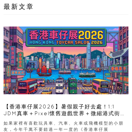
最新文章
【香港車仔展2026】暑假親子好去處！1:1
JDM真車＋Pixel懷舊遊戲世界＋微縮港式街景
8月灣仔登場 車迷家庭必去！
如果家裡有喜歡玩具車、汽車、火車或飛機模型的小朋
友，今年千萬不要錯過一年一度的《香港車仔展