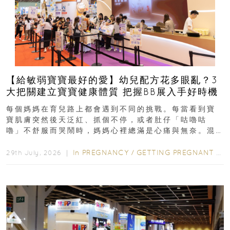
【給敏弱寶寶最好的愛】幼兒配方花多眼亂？3
大把關建立寶寶健康體質 把握BB展入手好時機
每個媽媽在育兒路上都會遇到不同的挑戰。每當看到寶
寶肌膚突然後天泛紅、抓個不停，或者肚仔「咕嚕咕
嚕」不舒服而哭鬧時，媽媽心裡總滿是心痛與無奈。混
合餵養揀奶粉？選擇幼兒配...
In
PREGNANCY
/
GETTING PREGNANT
/
P
29th July, 2026 ｜