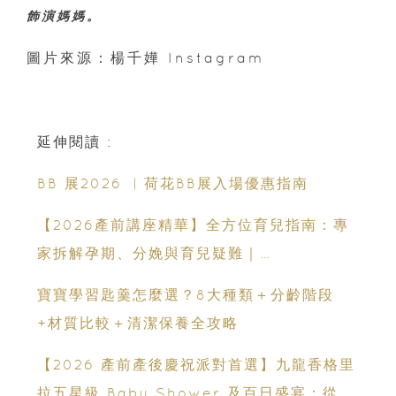
飾演媽媽。
圖片來源：楊千嬅 Instagram
延伸閱讀 :
BB 展2026 ︳荷花BB展入場優惠指南
【2026產前講座精華】全方位育兒指南：專
家拆解孕期、分娩與育兒疑難｜
Champimom
寶寶學習匙羹怎麼選？8大種類＋分齡階段
+材質比較＋清潔保養全攻略
【2026 產前產後慶祝派對首選】九龍香格里
拉五星級 Baby Shower 及百日盛宴：從米