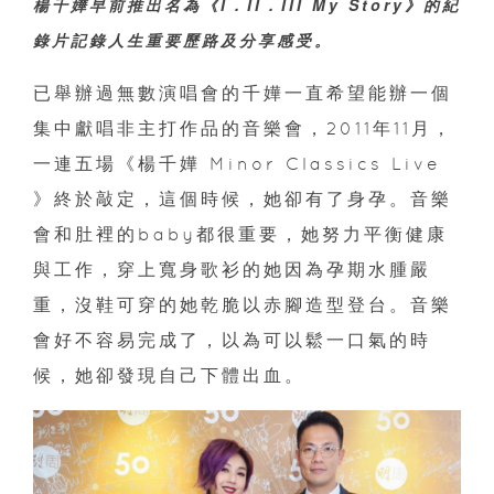
楊千嬅早前推出名為《I．II．III My Story》的紀
錄片記錄人生重要歷路及分享感受。
已舉辦過無數演唱會的千嬅一直希望能辦一個
集中獻唱非主打作品的音樂會，2011年11月，
一連五場《楊千嬅 Minor Classics Live
》終於敲定，這個時候，她卻有了身孕。音樂
會和肚裡的baby都很重要，她努力平衡健康
與工作，穿上寬身歌衫的她因為孕期水腫嚴
重，沒鞋可穿的她乾脆以赤腳造型登台。音樂
會好不容易完成了，以為可以鬆一口氣的時
候，她卻發現自己下體出血。