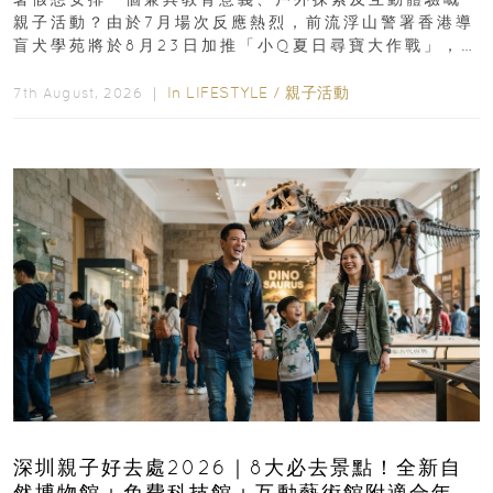
親子活動？由於7月場次反應熱烈，前流浮山警署香港導
盲犬學苑將於8月23日加推「小Q夏日尋寶大作戰」，家
長與小朋友可以走進前流浮山警署...
In
LIFESTYLE
/
親子活動
7th August, 2026 ｜
深圳親子好去處2026｜8大必去景點！全新自
然博物館＋免費科技館＋互動藝術館附適合年