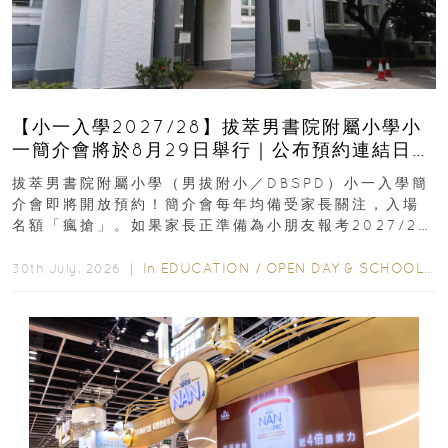
【小一入學2027/28】拔萃男書院附屬小學小
一簡介會將於8月29日舉行｜公布預約連結日期
｜更設有網上重溫
拔萃男書院附屬小學（男拔附小／DBSPD）小一入學簡
介會即將開放預約！簡介會每年均備受家長關注，入場
名額「瘋搶」。如果家長正準備為小朋友報考2027/28
學年小一，想...
In
EDUCATION
/
OPEN DAY & SCHOOL EVENTS
30th July, 2026 ｜