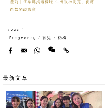
產前｜懷孕媽媽這樣吃 生出眼神明亮、皮膚
白皙的靚寶寶
Tags :
Pregnancy
/
育兒
/
奶樽
最新文章