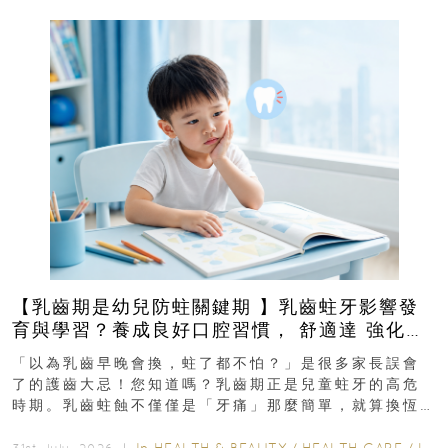
【乳齒期是幼兒防蛀關鍵期 】乳齒蛀牙影響發
育與學習？養成良好口腔習慣， 舒適達 強化琺
瑯質 兒童牙膏防護指南
「以為乳齒早晚會換，蛀了都不怕？」是很多家長誤會
了的護齒大忌！您知道嗎？乳齒期正是兒童蛀牙的高危
時期。乳齒蛀蝕不僅僅是「牙痛」那麼簡單，就算換恆
齒也有影響！後果將如骨牌效應般...
In
HEALTH & BEAUTY
/
HEALTH CARE
/
LIFESTYLE