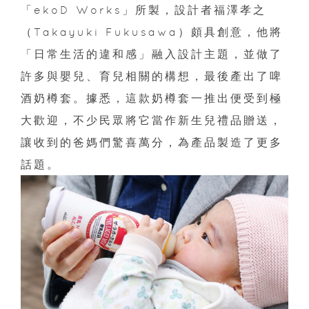
「ekoD Works」所製，設計者福澤孝之
（Takayuki Fukusawa）頗具創意，他將
「日常生活的違和感」融入設計主題，並做了
許多與嬰兒、育兒相關的構想，最後產出了啤
酒奶樽套。據悉，這款奶樽套一推出便受到極
大歡迎，不少民眾將它當作新生兒禮品贈送，
讓收到的爸媽們驚喜萬分，為產品製造了更多
話題。