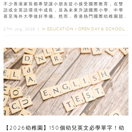
不少香港家長都希望讓小朋友從小接受國際教育，在雙
語或全英語環境中成長，並為未來升讀國際小學、中學
甚至海外大學做好準備。然而，香港熱門國際幼稚園競
爭激烈，大部分學校會於入學前約一年開始接受申請...
In
EDUCATION
/
OPEN DAY & SCHOOL EVENTS
27th July, 2026 ｜
【2026幼稚園】150個幼兒英文必學單字！幼