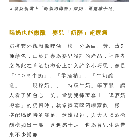
▲將奶瓶裝上「啤酒奶樽套」餵奶，逗趣感十足。
喝奶也能微醺 嬰兒「奶醉」超療癒
奶樽套外觀就像啤酒一樣，分為白、黃、藍3
種顏色，由於是專為嬰兒設計的產品，福澤孝
之為此在啤酒奶樽套上加入許多小巧思，像是
「100％牛奶」、「零酒精」、「牛奶釀
造」、「現搾奶」、「特級牛奶」等字眼，讓
人看了皆會心一笑。當嬰兒捧著套上「啤酒奶
樽套」的奶樽時，就像捧著啤酒罐豪飲一樣，
搭配喝奶時的滿足、迷濛眼神，與大人喝酒微
醺樣如出一轍，逗趣感十足，也為育兒生活帶
來不少樂趣。