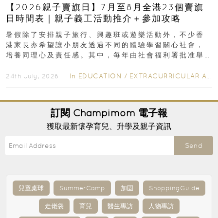
【2026親子賣旗日】7月至8月全港23個賣旗
日時間表｜親子義工活動推介＋參加攻略
暑假除了安排親子旅行、興趣班或遊樂活動外，不少香
港家長亦希望讓小朋友透過不同的體驗學習關心社會，
培養同理心及責任感。其中，每年由社會福利署批准舉
行的小朋友賣旗日小朋友，正是一項既有教育意義...
In
EDUCATION
/
EXTRACURRICULAR ACTIVITIES
24th July, 2026 ｜
訂閱
Champimom
電子報
獲取最新懷孕育兒、升學及親子資訊
Send
兒童桌球
SummerCamp
加固
ShoppingGuide
走佬袋
育兒
醫生專訪
人物專訪