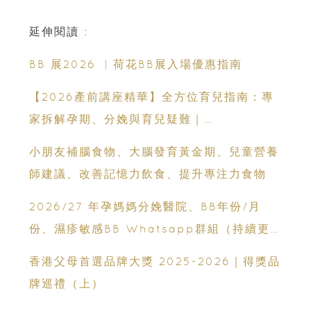
延伸閱讀 :
BB 展2026 ︳荷花BB展入場優惠指南
【2026產前講座精華】全方位育兒指南：專
家拆解孕期、分娩與育兒疑難｜
Champimom
小朋友補腦食物、大腦發育黃金期、兒童營養
師建議、改善記憶力飲食、提升專注力食物
2026/27 年孕媽媽分娩醫院、BB年份/月
份、濕疹敏感BB Whatsapp群組（持續更
新）
香港父母首選品牌大獎 2025-2026｜得獎品
牌巡禮（上）