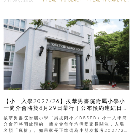
31st July, 2026 ｜
【小一入學2027/28】拔萃男書院附屬小學小
一簡介會將於8月29日舉行｜公布預約連結日期
｜更設有網上重溫
拔萃男書院附屬小學（男拔附小／DBSPD）小一入學簡
介會即將開放預約！簡介會每年均備受家長關注，入場
名額「瘋搶」。如果家長正準備為小朋友報考2027/28