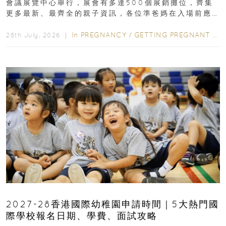
會議展覽中心舉行，展會有多達500個展銷攤位，齊集
更多最新、最齊全的親子資訊，各位準爸媽在入場前應
先閱讀購物指南...
In
PREGNANCY
/
GETTING PREGNANT
/
P
28th July, 2026 ｜
2027-28香港國際幼稚園申請時間｜5大熱門國
際學校報名日期、學費、面試攻略