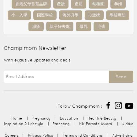
香港父母首選品牌
產後
產前
幼稚園
孕婦
小一入學
國際學校
海外升學
IB放榜
學校專訪
濕疹
親子好去處
母乳
毛孩
Champimom
Newsletter
With exclusive updates and deals
Send
Follow Champimom :
Home
|
Pregnancy
|
Education
|
Health & Beauty
|
Inspiration & Lifestyle
|
Parenting
|
HK Parents Award
|
Kiddie
Careers
|
Privacy Policy
|
Terms and Conditions
|
Advertising