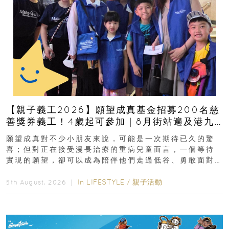
【親子義工2026】願望成真基金招募200名慈
善獎券義工！4歲起可參加｜8月街站遍及港九
新界
願望成真對不少小朋友來說，可能是一次期待已久的驚
喜；但對正在接受漫長治療的重病兒童而言，一個等待
實現的願望，卻可以成為陪伴他們走過低谷、勇敢面對
逆境的重要力量。▲ 願...
In
LIFESTYLE
/
親子活動
5th August, 2026 ｜