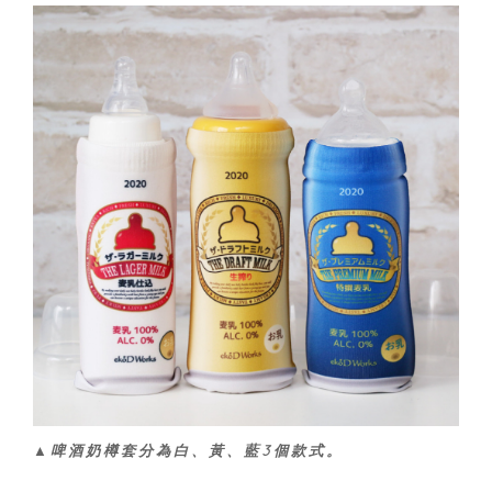
▲啤酒奶樽套分為白、黃、藍3個款式。