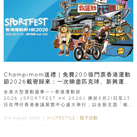
Champimom送禮｜免費200張門票香港運動
節2026載譽歸來：一次睇盡匹克球、新興運
動、街舞比賽＋逾百運動品牌展覽
全港大型運動盛事——香港運動節
2026（SPORTFEST HK 2026）將於8月21日至23
日在灣仔香港會議展覽中心盛大舉行，以全新主題「敢
運動大排檔」登場，集合...
In
LIFESTYLE
/
親子活動
3rd August, 2026 ｜