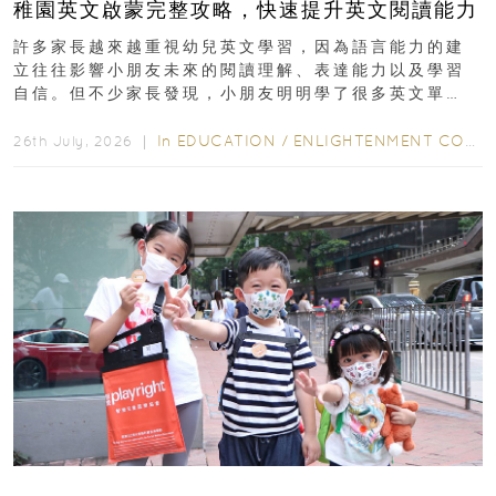
稚園英文啟蒙完整攻略，快速提升英文閱讀能力
許多家長越來越重視幼兒英文學習，因為語言能力的建
立往往影響小朋友未來的閱讀理解、表達能力以及學習
自信。但不少家長發現，小朋友明明學了很多英文單
字，真正開始閱讀英文故事書時，仍然容易卡住...
In
EDUCATION
/
ENLIGHTENMENT CORNER
26th July, 2026 ｜