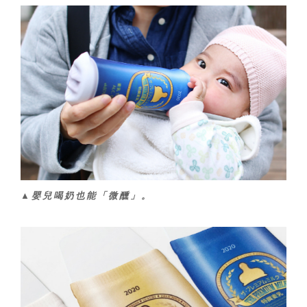
▲嬰兒喝奶也能「微醺」。