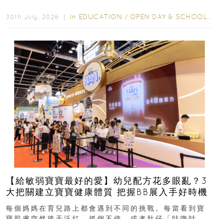
學年小一，想...
In
EDUCATION
/
OPEN DAY & SCHOOL EVENTS
30th July, 2026 ｜
【給敏弱寶寶最好的愛】幼兒配方花多眼亂？3
大把關建立寶寶健康體質 把握BB展入手好時機
每個媽媽在育兒路上都會遇到不同的挑戰。每當看到寶
寶肌膚突然後天泛紅、抓個不停，或者肚仔「咕嚕咕