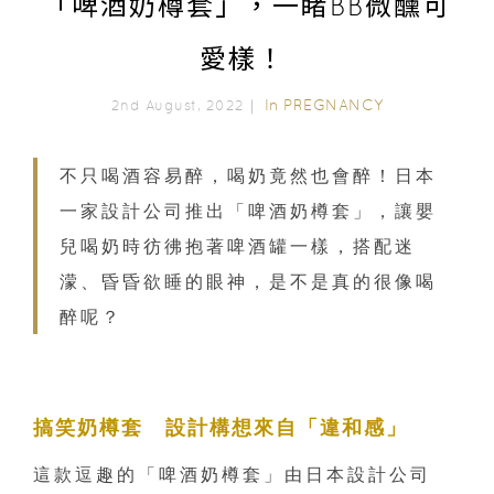
「啤酒奶樽套」，一睹BB微醺可
愛樣！
In
PREGNANCY
2nd August, 2022｜
不只喝酒容易醉，喝奶竟然也會醉！日本
一家設計公司推出「啤酒奶樽套」，讓嬰
兒喝奶時彷彿抱著啤酒罐一樣，搭配迷
濛、昏昏欲睡的眼神，是不是真的很像喝
醉呢？
搞笑奶樽套 設計構想來自「違和感」
這款逗趣的「啤酒奶樽套」由日本設計公司