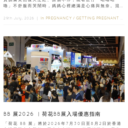
嚕」不舒服而哭鬧時，媽媽心裡總滿是心痛與無奈。混
合餵養揀奶粉？選擇幼兒配...
In
PREGNANCY
/
GETTING PREGNANT
/
P
29th July, 2026 ｜
BB 展2026 ︳荷花BB展入場優惠指南
「荷花 BB 展」將於2026年7月30日至8月2日於香港