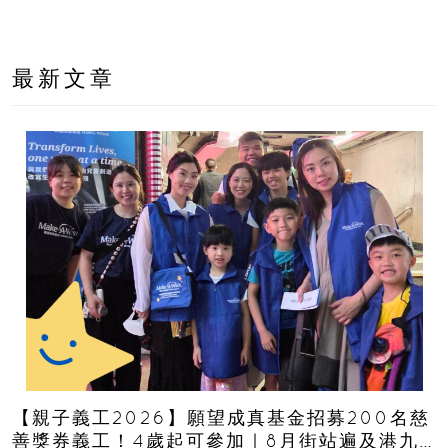
最新文章
【親子義工2026】願望成真基金招募200名慈
善獎券義工！4歲起可參加｜8月街站遍及港九