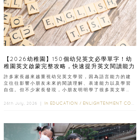
【2026幼稚園】150個幼兒英文必學單字！幼
稚園英文啟蒙完整攻略，快速提升英文閱讀能力
許多家長越來越重視幼兒英文學習，因為語言能力的建
立往往影響小朋友未來的閱讀理解、表達能力以及學習
自信。但不少家長發現，小朋友明明學了很多英文單
字，真正開始閱讀英文故事書時，仍然容易卡住...
In
EDUCATION
/
ENLIGHTENMENT CORNER
26th July, 2026 ｜