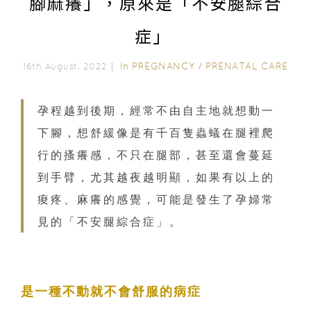
腳麻癢」，原來是「不安腿綜合
症」
In
PREGNANCY
/
PRENATAL CARE
16th August, 2022｜
孕程越到後期，經常不由自主地就想動一
下腳，想舒緩像是有千百隻蟲蟻在腿裡爬
行的搔癢感，不只在腿部，甚至還會蔓延
到手臂，尤其越夜越明顯，如果有以上的
痠疼、麻癢的感覺，可能是發生了孕婦常
見的「不安腿綜合症」。
是一種不動就不會舒服的病症