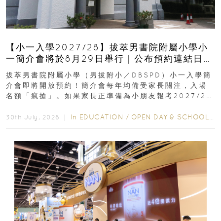
【小一入學2027/28】拔萃男書院附屬小學小
一簡介會將於8月29日舉行｜公布預約連結日期
｜更設有網上重溫
拔萃男書院附屬小學（男拔附小／DBSPD）小一入學簡
介會即將開放預約！簡介會每年均備受家長關注，入場
名額「瘋搶」。如果家長正準備為小朋友報考2027/28
學年小一，想...
In
EDUCATION
/
OPEN DAY & SCHOOL EVENTS
30th July, 2026 ｜