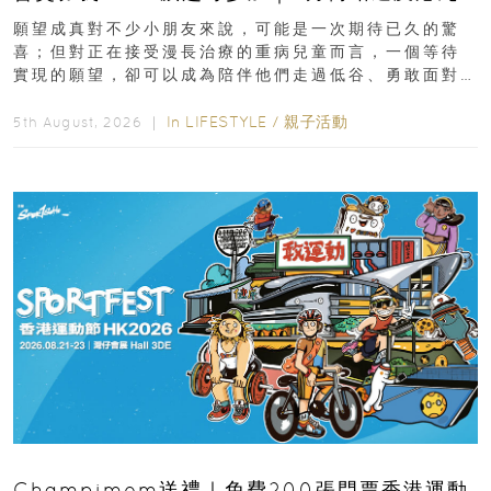
新界
願望成真對不少小朋友來說，可能是一次期待已久的驚
喜；但對正在接受漫長治療的重病兒童而言，一個等待
實現的願望，卻可以成為陪伴他們走過低谷、勇敢面對
逆境的重要力量。▲ 願...
In
LIFESTYLE
/
親子活動
5th August, 2026 ｜
Champimom送禮｜免費200張門票香港運動