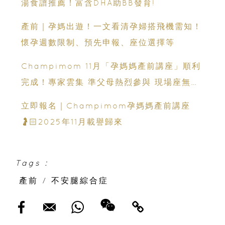
湯食譜推薦！富含DHA助BB發育!
產前｜孕媽出遊！一文看清孕婦搭飛機需知！
懷孕週數限制、預先申報、座位選擇等
Champimom 11月「孕媽媽產前講座」順利
完成！專家雲集 準父母熱烈參與 現場座無虛
席
立即報名｜Champimom孕媽媽產前講座
🤰🏻2025年11月載譽歸來
Tags :
產前
/
不安腿綜合症