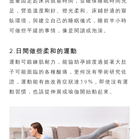
盡量固定起床與就寢時間，並確保睡眠時間充
足，營造溫度剛好、燈光柔和、床鋪舒適的寢
臥環境，與建立自己的睡眠儀式，睡前半小時
可做些平緩的事情，像是閱讀或泡澡。
2.日間做些柔和的運動
運動可鍛鍊肌耐力，能協助孕婦度過挺著大肚
子可能面臨的各種酸痛，更何況有學術研究佐
證，運動能有效改善症狀達39%，即使沒有運
動習慣，也該從伸展或瑜伽開始動起來。