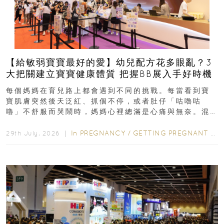
【給敏弱寶寶最好的愛】幼兒配方花多眼亂？3
大把關建立寶寶健康體質 把握BB展入手好時機
每個媽媽在育兒路上都會遇到不同的挑戰。每當看到寶
寶肌膚突然後天泛紅、抓個不停，或者肚仔「咕嚕咕
嚕」不舒服而哭鬧時，媽媽心裡總滿是心痛與無奈。混
合餵養揀奶粉？選擇幼兒配...
In
PREGNANCY
/
GETTING PREGNANT
/
P
29th July, 2026 ｜