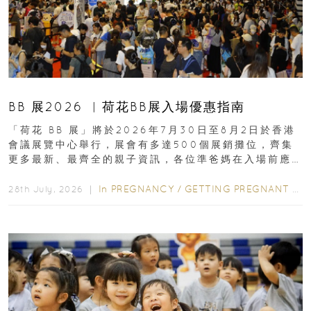
BB 展2026 ︳荷花BB展入場優惠指南
「荷花 BB 展」將於2026年7月30日至8月2日於香港
會議展覽中心舉行，展會有多達500個展銷攤位，齊集
更多最新、最齊全的親子資訊，各位準爸媽在入場前應
先閱讀購物指南...
In
PREGNANCY
/
GETTING PREGNANT
/
P
28th July, 2026 ｜