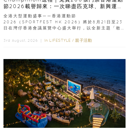
節2026載譽歸來：一次睇盡匹克球、新興運
動、街舞比賽＋逾百運動品牌展覽
全港大型運動盛事——香港運動節
2026（SPORTFEST HK 2026）將於8月21日至23
日在灣仔香港會議展覽中心盛大舉行，以全新主題「敢
運動大排檔」登場，集合...
In
LIFESTYLE
/
親子活動
3rd August, 2026 ｜