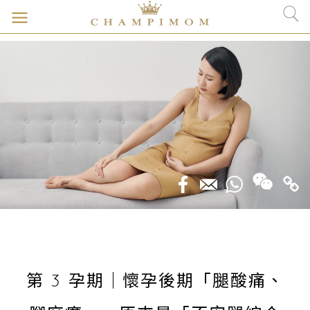
第 3 孕期｜懷孕後期「腿酸痛、