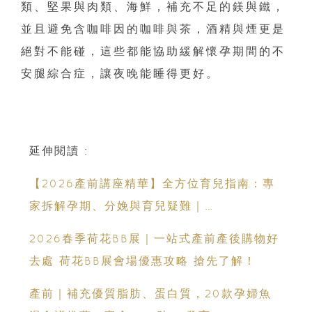
類、堅果與肉類、海鮮，補充不足的鎂與鐵，
並且避免含咖啡因的咖啡與茶，酒精與煙更是
絕對不能碰，這些都能協助緩解懷孕期間的不
安腿綜合症，讓夜晚能睡得更好。
延伸閱讀 :
【2026產前講座精華】全方位育兒指南：專
家拆解孕期、分娩與育兒疑難｜
Champimom
2026春季荷花BB展｜一站式產前產後購物好
去處 荷花BB展會場優惠攻略 搶先了解！
產前｜補充優質脂肪、蛋白質，20款孕婦魚