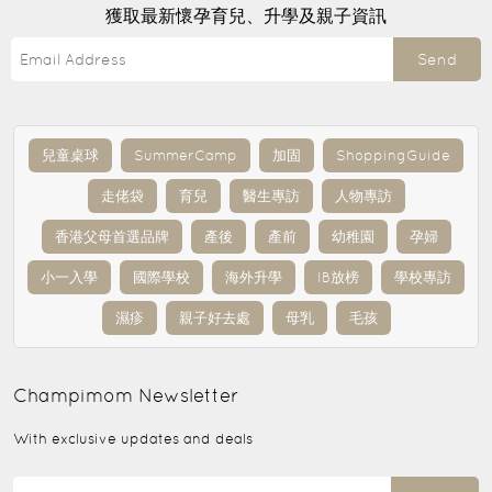
獲取最新懷孕育兒、升學及親子資訊
Send
兒童桌球
SummerCamp
加固
ShoppingGuide
走佬袋
育兒
醫生專訪
人物專訪
香港父母首選品牌
產後
產前
幼稚園
孕婦
小一入學
國際學校
海外升學
IB放榜
學校專訪
濕疹
親子好去處
母乳
毛孩
Champimom
Newsletter
With exclusive updates and deals