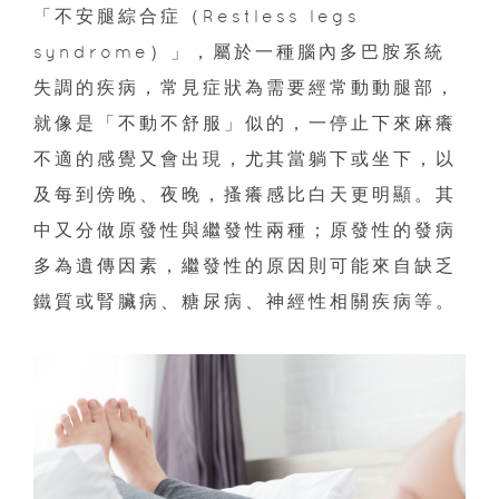
「不安腿綜合症（Restless legs
syndrome）」，屬於一種腦內多巴胺系統
失調的疾病，常見症狀為需要經常動動腿部，
就像是「不動不舒服」似的，一停止下來麻癢
不適的感覺又會出現，尤其當躺下或坐下，以
及每到傍晚、夜晚，搔癢感比白天更明顯。其
中又分做原發性與繼發性兩種；原發性的發病
多為遺傳因素，繼發性的原因則可能來自缺乏
鐵質或腎臟病、糖尿病、神經性相關疾病等。