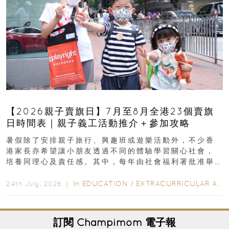
【2026親子賣旗日】7月至8月全港23個賣旗
日時間表｜親子義工活動推介＋參加攻略
暑假除了安排親子旅行、興趣班或遊樂活動外，不少香
港家長亦希望讓小朋友透過不同的體驗學習關心社會，
培養同理心及責任感。其中，每年由社會福利署批准舉
行的小朋友賣旗日小朋友，正是一項既有教育意義...
In
EDUCATION
/
EXTRACURRICULAR ACTIVITIES
24th July, 2026 ｜
訂閱
Champimom
電子報