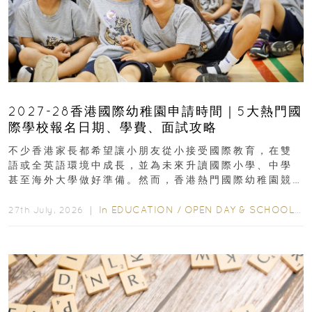
2027-28香港國際幼稚園申請時間｜5大熱門國
際學校報名日期、學費、面試攻略
不少香港家長都希望讓小朋友從小接受國際教育，在雙
語或全英語環境中成長，並為未來升讀國際小學、中學
甚至海外大學做好準備。然而，香港熱門國際幼稚園競
爭激烈，大部分學校會於入學前約一年開始接受申請...
In
EDUCATION
/
OPEN DAY & SCHOOL EVENTS
27th July, 2026 ｜