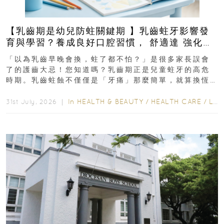
【乳齒期是幼兒防蛀關鍵期 】乳齒蛀牙影響發
育與學習？養成良好口腔習慣， 舒適達 強化琺
瑯質 兒童牙膏防護指南
「以為乳齒早晚會換，蛀了都不怕？」是很多家長誤會
了的護齒大忌！您知道嗎？乳齒期正是兒童蛀牙的高危
時期。乳齒蛀蝕不僅僅是「牙痛」那麼簡單，就算換恆
齒也有影響！後果將如骨牌效應般...
In
HEALTH & BEAUTY
/
HEALTH CARE
/
LIFESTYLE
31st July, 2026 ｜