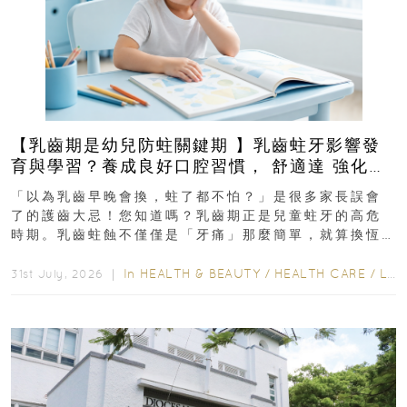
【乳齒期是幼兒防蛀關鍵期 】乳齒蛀牙影響發
育與學習？養成良好口腔習慣， 舒適達 強化琺
瑯質 兒童牙膏防護指南
「以為乳齒早晚會換，蛀了都不怕？」是很多家長誤會
了的護齒大忌！您知道嗎？乳齒期正是兒童蛀牙的高危
時期。乳齒蛀蝕不僅僅是「牙痛」那麼簡單，就算換恆
齒也有影響！後果將如骨牌效應般...
In
HEALTH & BEAUTY
/
HEALTH CARE
/
LIFESTYLE
31st July, 2026 ｜