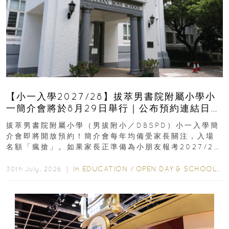
【小一入學2027/28】拔萃男書院附屬小學小
一簡介會將於8月29日舉行｜公布預約連結日期
｜更設有網上重溫
拔萃男書院附屬小學（男拔附小／DBSPD）小一入學簡
介會即將開放預約！簡介會每年均備受家長關注，入場
名額「瘋搶」。如果家長正準備為小朋友報考2027/28
學年小一，想...
In
EDUCATION
/
OPEN DAY & SCHOOL EVENTS
30th July, 2026 ｜