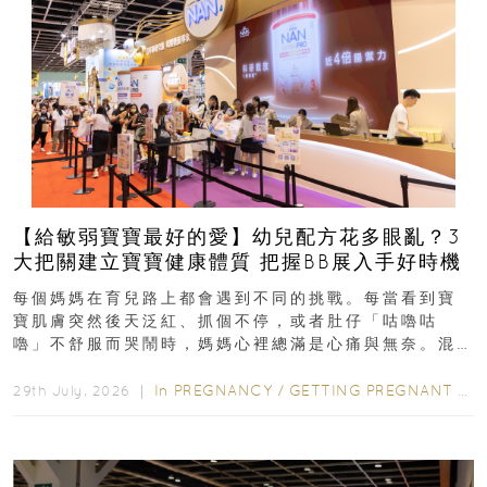
【給敏弱寶寶最好的愛】幼兒配方花多眼亂？3
大把關建立寶寶健康體質 把握BB展入手好時機
每個媽媽在育兒路上都會遇到不同的挑戰。每當看到寶
寶肌膚突然後天泛紅、抓個不停，或者肚仔「咕嚕咕
嚕」不舒服而哭鬧時，媽媽心裡總滿是心痛與無奈。混
合餵養揀奶粉？選擇幼兒配...
In
PREGNANCY
/
GETTING PREGNANT
/
P
29th July, 2026 ｜