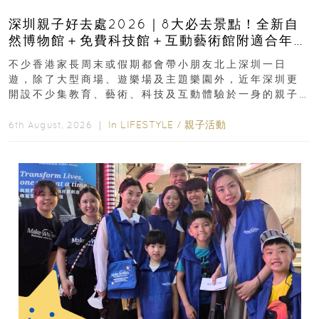
深圳親子好去處2026｜8大必去景點！全新自
然博物館＋免費科技館＋互動藝術館附適合年
齡、交通、門票、開放時間
不少香港家長周末或假期都會帶小朋友北上深圳一日
遊，除了大型商場、遊樂場及主題樂園外，近年深圳更
開設不少集教育、藝術、科技及互動體驗於一身的親子
好去處！暑假唔想再行商場...
In
LIFESTYLE
/
親子活動
6th August, 2026 ｜