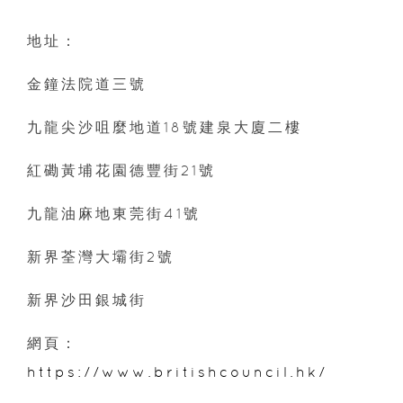
地址：
金鐘法院道三號
九龍尖沙咀麼地道18號建泉大廈二樓
紅磡黃埔花園德豐街21號
九龍油麻地東莞街41號
新界荃灣大壩街2號
新界沙田銀城街
網頁：
https://www.britishcouncil.hk/