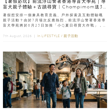
【暑假必玩】前流浮山警署香港導盲犬學苑｜導
盲犬親子體驗＋古蹟尋寶 | Champimom送3
組免費名額
暑假想安排一個兼具教育意義、戶外探索及互動體驗嘅
親子活動？由於7月場次反應熱烈，前流浮山警署香港導
盲犬學苑將於8月23日加推「小Q夏日尋寶大作戰」，家
長與小朋友可以走進前流浮山警署...
In
LIFESTYLE
/
親子活動
7th August, 2026 ｜