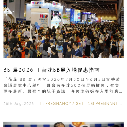
BB 展2026 ︳荷花BB展入場優惠指南
「荷花 BB 展」將於2026年7月30日至8月2日於香港
會議展覽中心舉行，展會有多達500個展銷攤位，齊集
更多最新、最齊全的親子資訊，各位準爸媽在入場前應
先閱讀購物指南...
In
PREGNANCY
/
GETTING PREGNANT
/
P
28th July, 2026 ｜