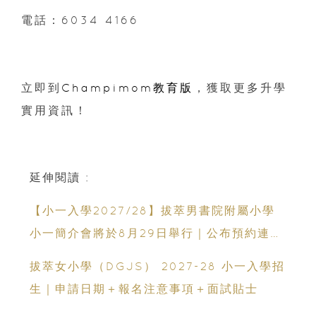
電話：6034 4166
立即到
Champimom教育版
，獲取更多升學
實用資訊！
延伸閱讀 :
【小一入學2027/28】拔萃男書院附屬小學
小一簡介會將於8月29日舉行｜公布預約連結
日期｜更設有網上重溫
拔萃女小學（DGJS） 2027-28 小一入學招
生｜申請日期＋報名注意事項＋面試貼士