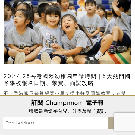
2027-28香港國際幼稚園申請時間｜5大熱門國
際學校報名日期、學費、面試攻略
不少香港家長都希望讓小朋友從小接受國際教育，在雙
語或全英語環境中成長，並為未來升讀國際小學、中學
訂閱
Champimom
電子報
甚至海外大學做好準備。然而，香港熱門國際幼稚園競
獲取最新懷孕育兒、升學及親子資訊
爭激烈，大部分學校會於入學前約一年開始接受申請...
In
EDUCATION
/
OPEN DAY & SCHOOL EVENTS
27th July, 2026 ｜
Send