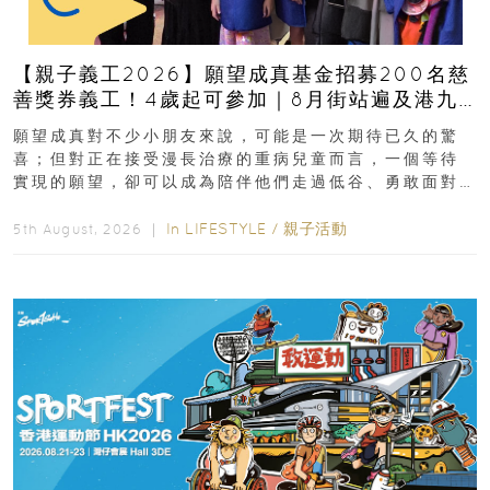
【親子義工2026】願望成真基金招募200名慈
善獎券義工！4歲起可參加｜8月街站遍及港九
新界
願望成真對不少小朋友來說，可能是一次期待已久的驚
喜；但對正在接受漫長治療的重病兒童而言，一個等待
實現的願望，卻可以成為陪伴他們走過低谷、勇敢面對
逆境的重要力量。▲ 願...
In
LIFESTYLE
/
親子活動
5th August, 2026 ｜