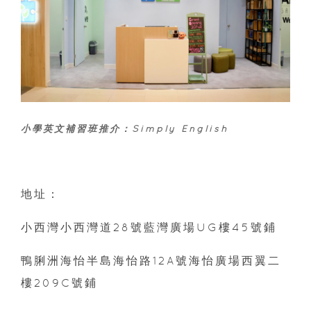
小學英文補習班推介：Simply English
地址：
小西灣小西灣道28號藍灣廣場UG樓45號鋪
鴨脷洲海怡半島海怡路12A號海怡廣場西翼二
樓209C號鋪