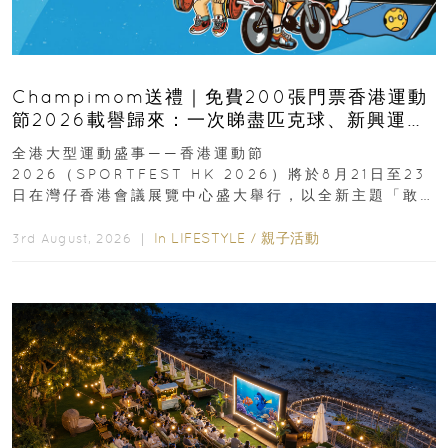
Champimom送禮｜免費200張門票香港運動
節2026載譽歸來：一次睇盡匹克球、新興運
動、街舞比賽＋逾百運動品牌展覽
全港大型運動盛事——香港運動節
2026（SPORTFEST HK 2026）將於8月21日至23
日在灣仔香港會議展覽中心盛大舉行，以全新主題「敢
運動大排檔」登場，集合...
In
LIFESTYLE
/
親子活動
3rd August, 2026 ｜