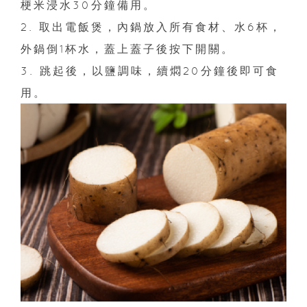
梗米浸水30分鐘備用。
2. 取出電飯煲，內鍋放入所有食材、水6杯，
外鍋倒1杯水，蓋上蓋子後按下開關。
3. 跳起後，以鹽調味，續燜20分鐘後即可食
用。