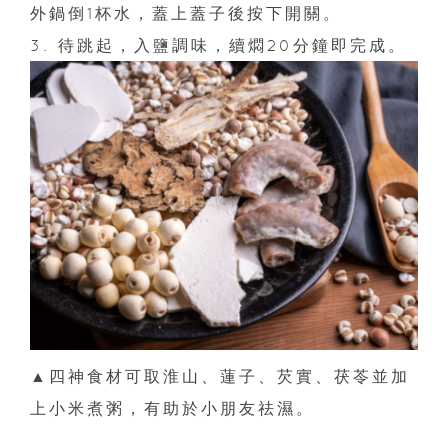
外鍋倒1杯水，蓋上蓋子後按下開關。
3. 待跳起，入鹽調味，續燜20分鐘即完成。
▲四神食材可取淮山、蓮子、芡實、茯苓並加
上小米煮粥，有助於小朋友祛濕。