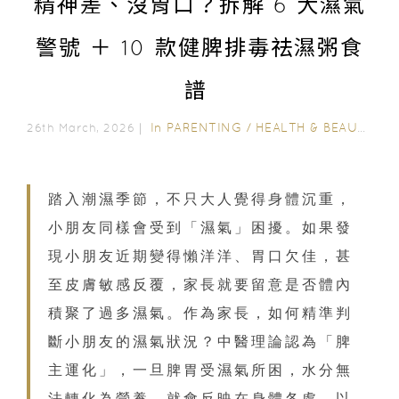
精神差、沒胃口？拆解 6 大濕氣
警號 ＋ 10 款健脾排毒祛濕粥食
譜
In
PARENTING
/
HEALTH & BEAUTY
/
N
26th March, 2026｜
踏入潮濕季節，不只大人覺得身體沉重，
小朋友同樣會受到「濕氣」困擾。如果發
現小朋友近期變得懶洋洋、胃口欠佳，甚
至皮膚敏感反覆，家長就要留意是否體內
積聚了過多濕氣。作為家長，如何精準判
斷小朋友的濕氣狀況？中醫理論認為「脾
主運化」，一旦脾胃受濕氣所困，水分無
法轉化為營養，就會反映在身體各處。以