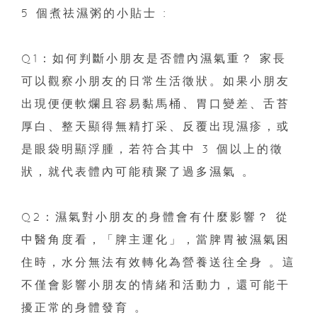
5 個煮祛濕粥的小貼士 :
Q1：如何判斷小朋友是否體內濕氣重？ 家長
可以觀察小朋友的日常生活徵狀。如果小朋友
出現便便軟爛且容易黏馬桶、胃口變差、舌苔
厚白、整天顯得無精打采、反覆出現濕疹，或
是眼袋明顯浮腫，若符合其中 3 個以上的徵
狀，就代表體內可能積聚了過多濕氣 。
Q2：濕氣對小朋友的身體會有什麼影響？ 從
中醫角度看，「脾主運化」，當脾胃被濕氣困
住時，水分無法有效轉化為營養送往全身 。這
不僅會影響小朋友的情緒和活動力，還可能干
擾正常的身體發育 。