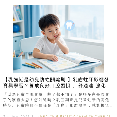
【乳齒期是幼兒防蛀關鍵期 】乳齒蛀牙影響發
育與學習？養成良好口腔習慣， 舒適達 強化琺
瑯質 兒童牙膏防護指南
「以為乳齒早晚會換，蛀了都不怕？」是很多家長誤會
了的護齒大忌！您知道嗎？乳齒期正是兒童蛀牙的高危
時期。乳齒蛀蝕不僅僅是「牙痛」那麼簡單，就算換恆
齒也有影響！後果將如骨牌效應般...
In
HEALTH & BEAUTY
/
HEALTH CARE
/
LIFESTYLE
31st July, 2026 ｜