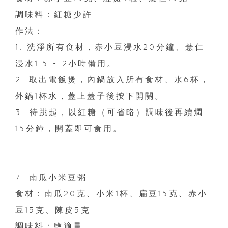
調味料：紅糖少許
作法：
1. 洗淨所有食材，赤小豆浸水20分鐘、薏仁
浸水1.5 - 2小時備用。
2. 取出電飯煲，內鍋放入所有食材、水6杯，
外鍋1杯水，蓋上蓋子後按下開關。
3. 待跳起，以紅糖（可省略）調味後再續燜
15分鐘，開蓋即可食用。
7. 南瓜小米豆粥
食材：南瓜20克、小米1杯、扁豆15克、赤小
豆15克、陳皮5克
調味料：鹽適量