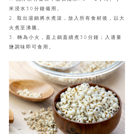
米浸水30分鐘備用。
2. 取出湯鍋將水煮滾，放入所有食材後，以大
火煮至沸騰。
3. 轉為小火，蓋上鍋蓋續煮30分鐘；入適量
鹽調味即可食用。