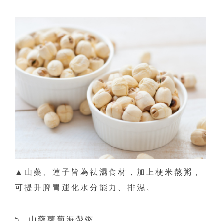
▲山藥、蓮子皆為祛濕食材，加上梗米熬粥，
可提升脾胃運化水分能力、排濕。
5. 山藥蘿蔔海帶粥