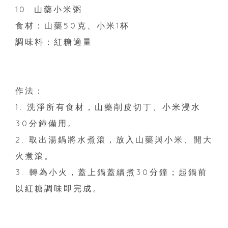
10. 山藥小米粥
食材：山藥50克、小米1杯
調味料：紅糖適量
作法：
1. 洗淨所有食材，山藥削皮切丁、小米浸水
30分鐘備用。
2. 取出湯鍋將水煮滾，放入山藥與小米、開大
火煮滾。
3. 轉為小火，蓋上鍋蓋續煮30分鐘；起鍋前
以紅糖調味即完成。