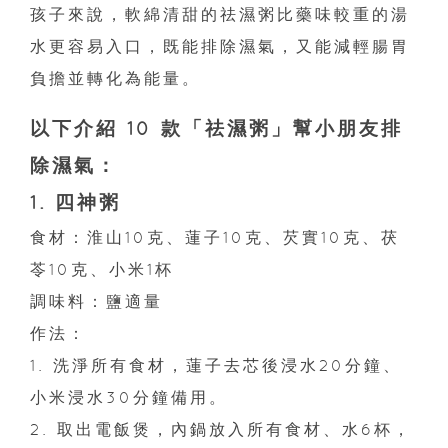
孩子來說，軟綿清甜的祛濕粥比藥味較重的湯
水更容易入口，既能排除濕氣，又能減輕腸胃
負擔並轉化為能量。
以下介紹 10 款「祛濕粥」幫小朋友排
除濕氣：
1. 四神粥
食材：淮山10克、蓮子10克、芡實10克、茯
苓10克、小米1杯
調味料：鹽適量
作法：
1. 洗淨所有食材，蓮子去芯後浸水20分鐘、
小米浸水30分鐘備用。
2. 取出電飯煲，內鍋放入所有食材、水6杯，