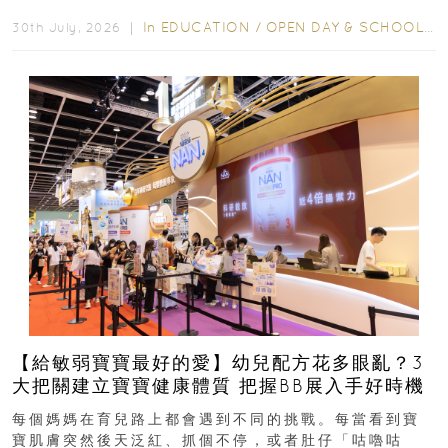
學年小一，想...
In
EDUCATION
/
OPEN DAY & SCHOOL EVENTS
30th July, 2026 ｜
【給敏弱寶寶最好的愛】幼兒配方花多眼亂？3
大把關建立寶寶健康體質 把握BB展入手好時機
每個媽媽在育兒路上都會遇到不同的挑戰。每當看到寶
寶肌膚突然後天泛紅、抓個不停，或者肚仔「咕嚕咕