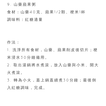
9. 山藥蘋果粥
食材：山藥40克、蘋果1/2顆、梗米1杯
調味料：紅糖適量
作法：
1. 洗淨所有食材，山藥、蘋果削皮後切片；梗
米浸水30分鐘備用。
2. 取出湯鍋將水煮滾，放入山藥與小米、開大
火煮滾。
3. 轉為小火，蓋上鍋蓋續煮30分鐘；最後倒
入紅糖調味，完成。