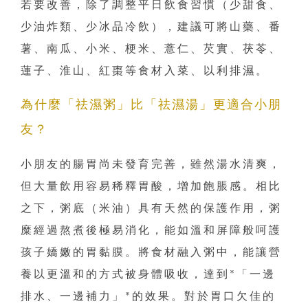
若要改善，除了調整平日飲食習慣（少甜食、
少油炸類、少冰品冷飲），建議可將山藥、番
薯、南瓜、小米、梗米、薏仁、芡實、茯苓、
蓮子、淮山、紅棗等食材入菜、以利排濕。
為什麼「祛濕粥」比「祛濕湯」更適合小朋
友？
小朋友的腸胃尚未發育完善，雖然湯水清爽，
但大量飲用容易稀釋胃酸，增加飽脹感。相比
之下，粥底（米油）具有天然的保護作用，粥
糜經過熬煮後極易消化，能如溫和屏障般呵護
孩子嬌嫩的胃黏膜。將食材融入粥中，能讓營
養以更溫和的方式被身體吸收，達到*「一邊
排水、一邊補力」*的效果。對於胃口欠佳的