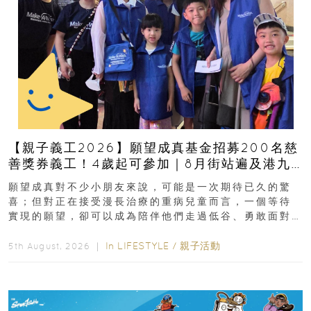
【親子義工2026】願望成真基金招募200名慈
善獎券義工！4歲起可參加｜8月街站遍及港九
新界
願望成真對不少小朋友來說，可能是一次期待已久的驚
喜；但對正在接受漫長治療的重病兒童而言，一個等待
實現的願望，卻可以成為陪伴他們走過低谷、勇敢面對
逆境的重要力量。▲ 願...
In
LIFESTYLE
/
親子活動
5th August, 2026 ｜