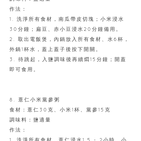
作法：
1. 洗淨所有食材，南瓜帶皮切塊；小米浸水
30分鐘；扁豆、赤小豆浸水20分鐘備用。
2. 取出電飯煲，內鍋放入所有食材、水6杯，
外鍋1杯水，蓋上蓋子後按下開關。
3. 待跳起，入鹽調味後再續燜15分鐘；開蓋
即可食用。
8. 薏仁小米黨參粥
食材：薏仁30克、小米1杯、黨參15克
調味料：鹽適量
作法：
1. 洗淨所有食材，薏仁浸水1.5 - 2小時、小