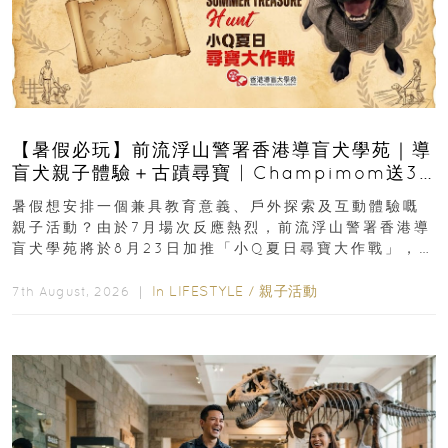
【暑假必玩】前流浮山警署香港導盲犬學苑｜導
盲犬親子體驗＋古蹟尋寶 | Champimom送3
組免費名額
暑假想安排一個兼具教育意義、戶外探索及互動體驗嘅
親子活動？由於7月場次反應熱烈，前流浮山警署香港導
盲犬學苑將於8月23日加推「小Q夏日尋寶大作戰」，家
長與小朋友可以走進前流浮山警署...
In
LIFESTYLE
/
親子活動
7th August, 2026 ｜