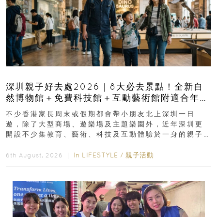
深圳親子好去處2026｜8大必去景點！全新自
然博物館＋免費科技館＋互動藝術館附適合年
齡、交通、門票、開放時間
不少香港家長周末或假期都會帶小朋友北上深圳一日
遊，除了大型商場、遊樂場及主題樂園外，近年深圳更
開設不少集教育、藝術、科技及互動體驗於一身的親子
好去處！暑假唔想再行商場...
In
LIFESTYLE
/
親子活動
6th August, 2026 ｜