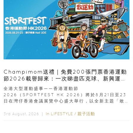
Champimom送禮｜免費200張門票香港運動
節2026載譽歸來：一次睇盡匹克球、新興運
動、街舞比賽＋逾百運動品牌展覽
全港大型運動盛事——香港運動節
2026（SPORTFEST HK 2026）將於8月21日至23
日在灣仔香港會議展覽中心盛大舉行，以全新主題「敢
運動大排檔」登場，集合...
In
LIFESTYLE
/
親子活動
3rd August, 2026 ｜