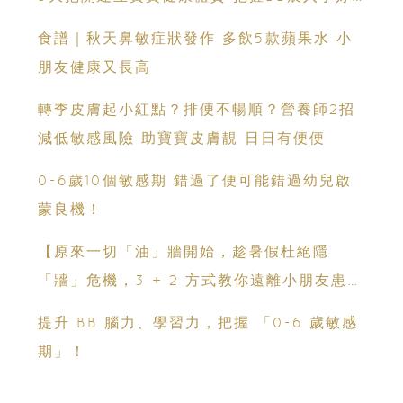
時機
食譜｜秋天鼻敏症狀發作 多飲5款蘋果水 小
朋友健康又長高
轉季皮膚起小紅點？排便不暢順？營養師2招
減低敏感風險 助寶寶皮膚靚 日日有便便
0-6歲10個敏感期 錯過了便可能錯過幼兒啟
蒙良機！
【原來一切「油」牆開始，趁暑假杜絕隱
「牆」危機，3 + 2 方式教你遠離小朋友患病
隱憂】
提升 BB 腦力、學習力，把握 「0-6 歲敏感
期」！