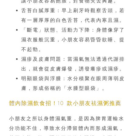
讓小朋友容易飽脹，對食物失去興趣。
舌苔白膩厚重：早上刷牙時觀察舌頭，若
有一層厚厚的白色舌苔，代表內寒且濕。
「斷電」狀態、活動力下降：身體像穿了
濕衣服般沉重，小朋友容易昏昏欲睡、提
不起勁。
濕疹及皮膚問題：當濕氣無法透過代謝排
出，就會從皮膚爆發，誘發癢疹或濕疹。
明顯眼袋與浮腫：水分積聚在眼周薄弱皮
膚，形成俗稱的「水腫型眼袋」。
體內除濕飲食招！10 款小朋友祛濕粥推薦
小朋友之所以身體濕氣重，是因為脾胃運輸水
分功能不佳，導致水分滯留體內而形成濕氣，