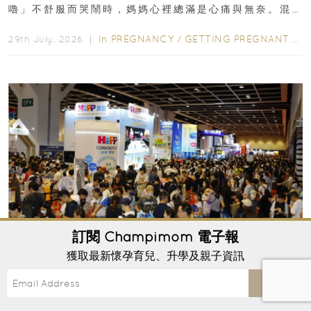
嚕」不舒服而哭鬧時，媽媽心裡總滿是心痛與無奈。混
合餵養揀奶粉？選擇幼兒配...
In
PREGNANCY
/
GETTING PREGNANT
/
P
29th July, 2026 ｜
訂閱
Champimom
電子報
獲取最新懷孕育兒、升學及親子資訊
BB 展2026 ︳荷花BB展入場優惠指南
Send
「荷花 BB 展」將於2026年7月30日至8月2日於香港
會議展覽中心舉行，展會有多達500個展銷攤位，齊集