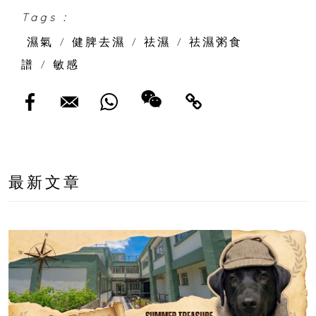
Tags :
濕氣
/
健脾去濕
/
祛濕
/
祛濕粥食
譜
/
敏感
最新文章