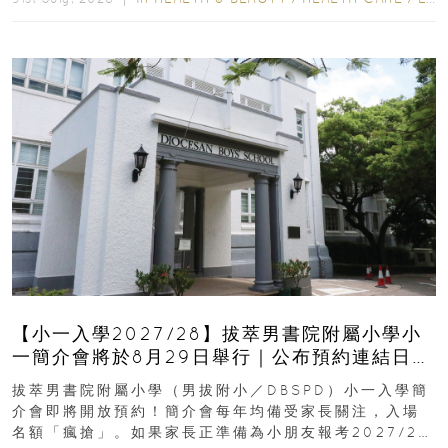
【小一入學2027/28】拔萃男書院附屬小學小
一簡介會將於8月29日舉行｜公布預約連結日期
｜更設有網上重溫
拔萃男書院附屬小學（男拔附小／DBSPD）小一入學簡
介會即將開放預約！簡介會每年均備受家長關注，入場
名額「瘋搶」。如果家長正準備為小朋友報考2027/28