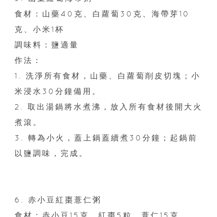
食材：山藥40克、白蘿蔔30克、海帶芽10
克、小米1杯
調味料：鹽適量
作法：
1. 洗淨所有食材，山藥、白蘿蔔削皮切塊；小
米浸水30分鐘備用。
2. 取出湯鍋將水煮沸，放入所有食材後開大火
煮滾。
3. 轉為小火，蓋上鍋蓋續煮30分鐘；起鍋前
以鹽調味，完成。
6. 赤小豆紅棗薏仁粥
食材：赤小豆15克、紅棗5粒、薏仁15克