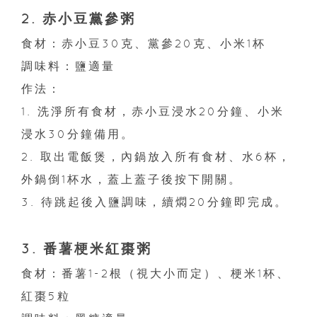
2. 赤小豆黨參粥
食材：赤小豆30克、黨參20克、小米1杯
調味料：鹽適量
作法：
1. 洗淨所有食材，赤小豆浸水20分鐘、小米
浸水30分鐘備用。
2. 取出電飯煲，內鍋放入所有食材、水6杯，
外鍋倒1杯水，蓋上蓋子後按下開關。
3. 待跳起後入鹽調味，續燜20分鐘即完成。
3. 番薯梗米紅棗粥
食材：番薯1-2根（視大小而定）、梗米1杯、
紅棗5粒