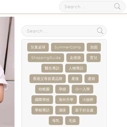
兒童桌球
SummerCamp
加固
ShoppingGuide
走佬袋
育兒
醫生專訪
人物專訪
香港父母首選品牌
產後
產前
幼稚園
孕婦
小一入學
國際學校
海外升學
IB放榜
學校專訪
濕疹
親子好去處
母乳
毛孩