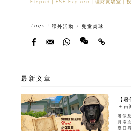
Finpod｜ESF Explore｜理財實驗
Tags :
課外活動
/
兒童桌球
最新文章
【暑
＋古
暑假
月場
夏日