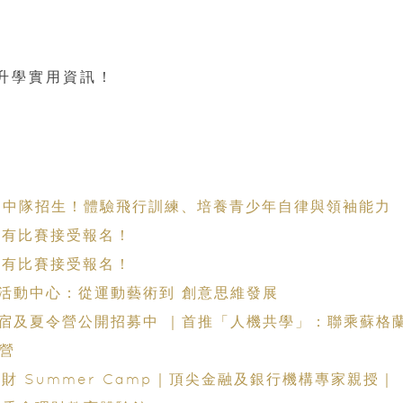
升學實用資訊！
/501中隊招生！體驗飛行訓練、培養青少年自律與領袖能力
 仍有比賽接受報名！
 仍有比賽接受報名！
外活動中心：從運動藝術到 創意思維發展
寄宿及夏令營公開招募中 ｜首推「人機共學」：聯乘蘇格
驗營
財 Summer Camp｜頂尖金融及銀行機構專家親授｜