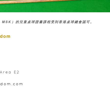
m，MSK）
的兒童桌球證書課程
受到香港桌球總會認可。
gdom
rea E2
gdom.com