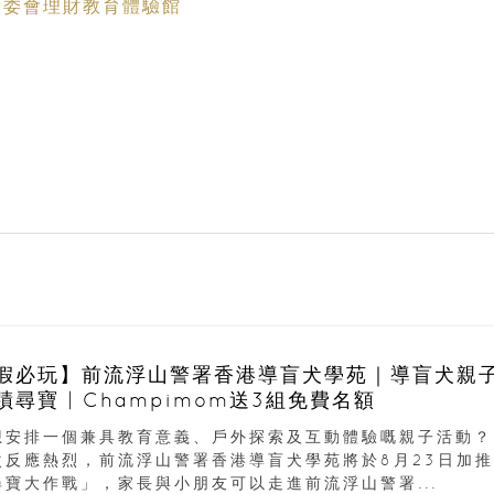
室｜投委會理財教育體驗館
假必玩】前流浮山警署香港導盲犬學苑｜導盲犬親
蹟尋寶 | Champimom送3組免費名額
想安排一個兼具教育意義、戶外探索及互動體驗嘅親子活動？
次反應熱烈，前流浮山警署香港導盲犬學苑將於8月23日加推
尋寶大作戰」，家長與小朋友可以走進前流浮山警署...