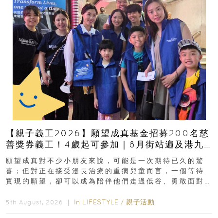
【親子義工2026】願望成真基金招募200名慈
善獎券義工！4歲起可參加｜8月街站遍及港九
新界
願望成真對不少小朋友來說，可能是一次期待已久的驚
喜；但對正在接受漫長治療的重病兒童而言，一個等待
實現的願望，卻可以成為陪伴他們走過低谷、勇敢面對
逆境的重要力量。▲ 願...
In
LIFESTYLE
/
親子活動
5th August, 2026 ｜