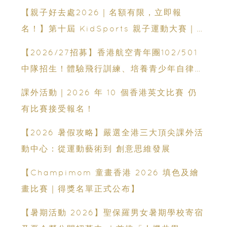
【親子好去處2026｜名額有限，立即報
名！】第十屆 KidSports 親子運動大賽｜
50+學校認可：啟發兒童小鐵人潛能
【2026/27招募】香港航空青年團102/501
中隊招生！體驗飛行訓練、培養青少年自律與
領袖能力
課外活動｜2026 年 10 個香港英文比賽 仍
有比賽接受報名！
【2026 暑假攻略】嚴選全港三大頂尖課外活
動中心：從運動藝術到 創意思維發展
【Champimom 童畫香港 2026 填色及繪
畫比賽｜得獎名單正式公布】
【暑期活動 2026】聖保羅男女暑期學校寄宿