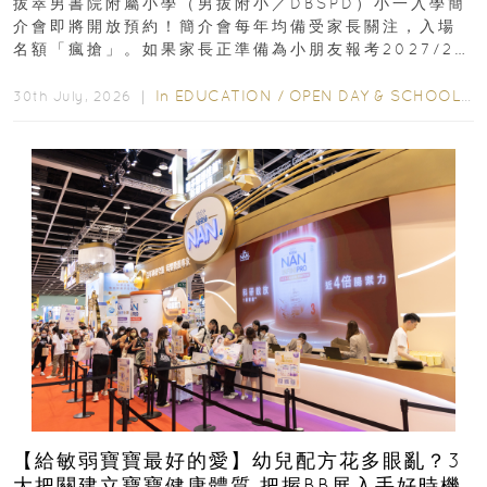
拔萃男書院附屬小學（男拔附小／DBSPD）小一入學簡
介會即將開放預約！簡介會每年均備受家長關注，入場
名額「瘋搶」。如果家長正準備為小朋友報考2027/28
學年小一，想...
In
EDUCATION
/
OPEN DAY & SCHOOL EVENTS
30th July, 2026 ｜
【給敏弱寶寶最好的愛】幼兒配方花多眼亂？3
大把關建立寶寶健康體質 把握BB展入手好時機