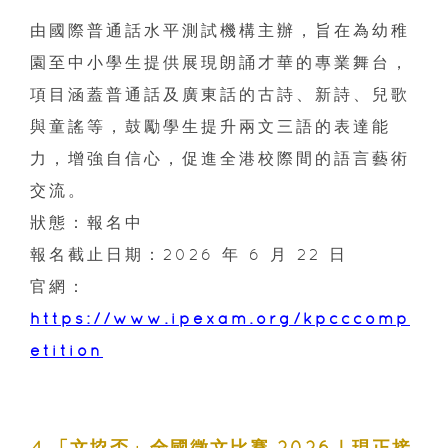
由國際普通話水平測試機構主辦，旨在為幼稚
園至中小學生提供展現朗誦才華的專業舞台，
項目涵蓋普通話及廣東話的古詩、新詩、兒歌
與童謠等，鼓勵學生提升兩文三語的表達能
力，增強自信心，促進全港校際間的語言藝術
交流。
狀態：報名中
報名截止日期：2026 年 6 月 22 日
官網：
https://www.ipexam.org/kpcccomp
etition
4.「文協盃」全國徵文比賽 2026｜現正接