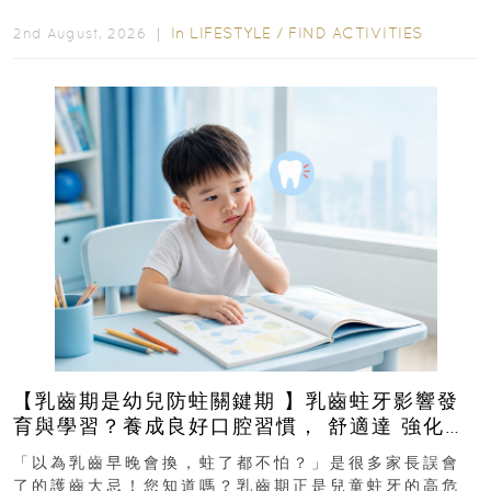
In
LIFESTYLE
/
FIND ACTIVITIES
2nd August, 2026 ｜
【乳齒期是幼兒防蛀關鍵期 】乳齒蛀牙影響發
育與學習？養成良好口腔習慣， 舒適達 強化琺
瑯質 兒童牙膏防護指南
「以為乳齒早晚會換，蛀了都不怕？」是很多家長誤會
了的護齒大忌！您知道嗎？乳齒期正是兒童蛀牙的高危