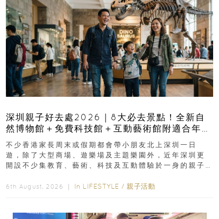
深圳親子好去處2026｜8大必去景點！全新自
然博物館＋免費科技館＋互動藝術館附適合年
齡、交通、門票、開放時間
不少香港家長周末或假期都會帶小朋友北上深圳一日
遊，除了大型商場、遊樂場及主題樂園外，近年深圳更
開設不少集教育、藝術、科技及互動體驗於一身的親子
好去處！暑假唔想再行商場...
In
LIFESTYLE
/
親子活動
6th August, 2026 ｜