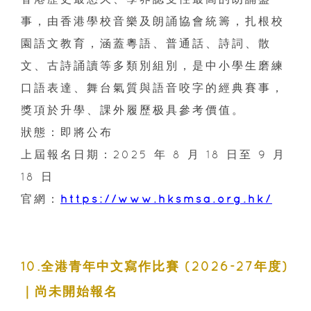
事，由香港學校音樂及朗誦協會統籌，扎根校
園語文教育，涵蓋粵語、普通話、詩詞、散
文、古詩誦讀等多類別組別，是中小學生磨練
口語表達、舞台氣質與語音咬字的經典賽事，
獎項於升學、課外履歷极具參考價值。
狀態：即將公布
上屆報名日期：2025 年 8 月 18 日至 9 月
18 日
官網：
https://www.hksmsa.org.hk/
10.全港青年中文寫作比賽 (2026-27年度)
｜尚未開始報名