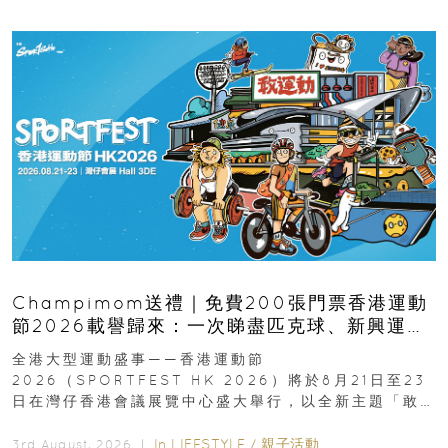
Champimom送禮｜免費200張門票香港運動
節2026載譽歸來：一次睇盡匹克球、新興運
動、街舞比賽＋逾百運動品牌展覽
全港大型運動盛事——香港運動節
2026（SPORTFEST HK 2026）將於8月21日至23
日在灣仔香港會議展覽中心盛大舉行，以全新主題「敢
運動大排檔」登場，集合...
In
LIFESTYLE
/
親子活動
3rd August, 2026 ｜