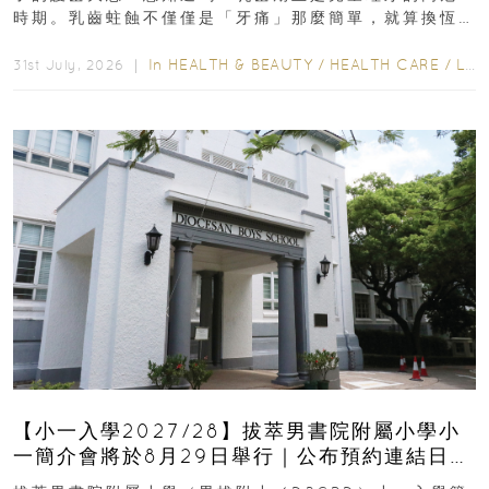
時期。乳齒蛀蝕不僅僅是「牙痛」那麼簡單，就算換恆
齒也有影響！後果將如骨牌效應般...
In
HEALTH & BEAUTY
/
HEALTH CARE
/
LIFESTYLE
31st July, 2026 ｜
【小一入學2027/28】拔萃男書院附屬小學小
一簡介會將於8月29日舉行｜公布預約連結日期
｜更設有網上重溫