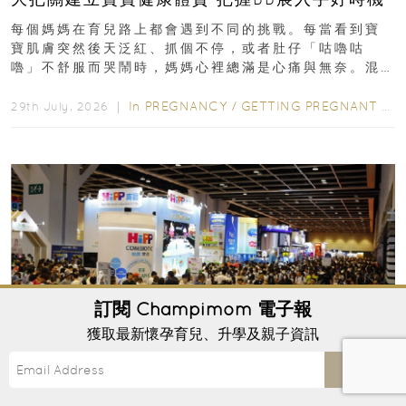
每個媽媽在育兒路上都會遇到不同的挑戰。每當看到寶
寶肌膚突然後天泛紅、抓個不停，或者肚仔「咕嚕咕
嚕」不舒服而哭鬧時，媽媽心裡總滿是心痛與無奈。混
合餵養揀奶粉？選擇幼兒配...
In
PREGNANCY
/
GETTING PREGNANT
/
P
29th July, 2026 ｜
訂閱
Champimom
電子報
獲取最新懷孕育兒、升學及親子資訊
Send