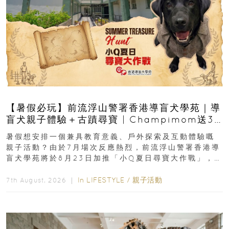
【暑假必玩】前流浮山警署香港導盲犬學苑｜導
盲犬親子體驗＋古蹟尋寶 | Champimom送3
組免費名額
暑假想安排一個兼具教育意義、戶外探索及互動體驗嘅
親子活動？由於7月場次反應熱烈，前流浮山警署香港導
盲犬學苑將於8月23日加推「小Q夏日尋寶大作戰」，家
長與小朋友可以走進前流浮山警署...
In
LIFESTYLE
/
親子活動
7th August, 2026 ｜