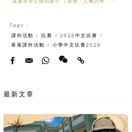
及夏令營公開招募中 ｜首推「人機共學」：
聯乘蘇格蘭場專家、拍賣官｜10-14 歲必報的
領袖體驗營
Tags :
課外活動
/
比賽
/
2026中文比賽
/
香港課外活動
/
小學中文比賽2026
最新文章