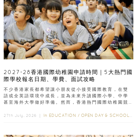
2027-28香港國際幼稚園申請時間｜5大熱門國
際學校報名日期、學費、面試攻略
不少香港家長都希望讓小朋友從小接受國際教育，在雙
語或全英語環境中成長，並為未來升讀國際小學、中學
甚至海外大學做好準備。然而，香港熱門國際幼稚園競
爭激烈，大部分學校會於入學前約一年開始接受申請...
In
EDUCATION
/
OPEN DAY & SCHOOL EVENTS
27th July, 2026 ｜