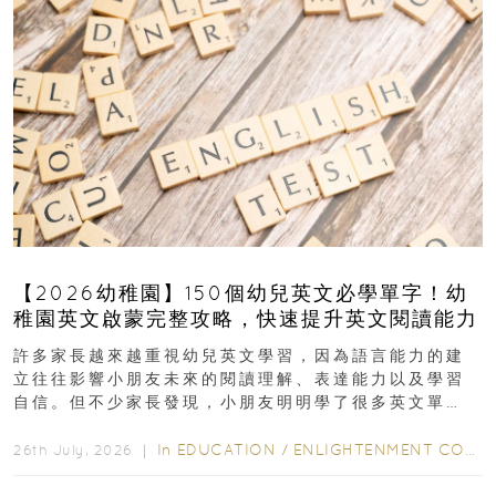
【2026幼稚園】150個幼兒英文必學單字！幼
稚園英文啟蒙完整攻略，快速提升英文閱讀能力
許多家長越來越重視幼兒英文學習，因為語言能力的建
立往往影響小朋友未來的閱讀理解、表達能力以及學習
自信。但不少家長發現，小朋友明明學了很多英文單
字，真正開始閱讀英文故事書時，仍然容易卡住...
In
EDUCATION
/
ENLIGHTENMENT CORNER
26th July, 2026 ｜