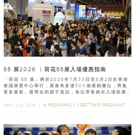
BB 展2026 ︳荷花BB展入場優惠指南
「荷花 BB 展」將於2026年7月30日至8月2日於香港
會議展覽中心舉行，展會有多達500個展銷攤位，齊集
更多最新、最齊全的親子資訊，各位準爸媽在入場前應
先閱讀購物指南...
In
PREGNANCY
/
GETTING PREGNANT
/
P
28th July, 2026 ｜