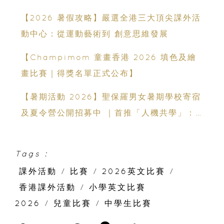
【2026 暑假攻略】嚴選全港三大頂尖課外活
動中心：從運動藝術到 創意思維發展
【Champimom 童畫香港 2026 填色及繪
畫比賽｜得獎名單正式公布】
【暑期活動 2026】聖保羅男女暑期學校寄宿
及夏令營公開招募中 ｜首推「人機共學」：
聯乘蘇格蘭場專家、拍賣官｜10-14 歲必報的
領袖體驗營
Tags :
課外活動
/
比賽
/
2026英文比賽
/
香港課外活動
/
小學英文比賽
2026
/
兒童比賽
/
中學生比賽