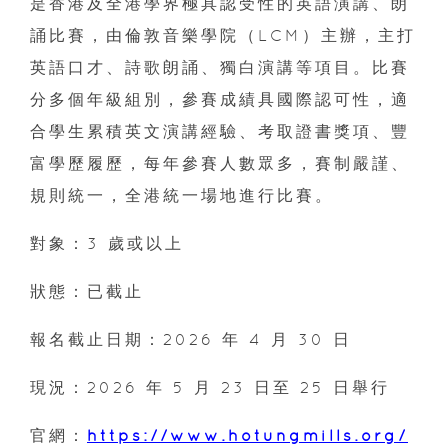
是香港及全港學界極具認受性的英語演講、朗
誦比賽，由倫敦音樂學院（LCM）主辦，主打
英語口才、詩歌朗誦、獨白演講等項目。比賽
分多個年級組別，參賽成績具國際認可性，適
合學生累積英文演講經驗、考取證書獎項、豐
富學歷履歷，每年參賽人數眾多，賽制嚴謹、
規則統一，全港統一場地進行比賽。
對象：3 歲或以上
狀態：已截止
報名截止日期：2026 年 4 月 30 日
現況：2026 年 5 月 23 日至 25 日舉行
官網：
https://www.hotungmills.org/