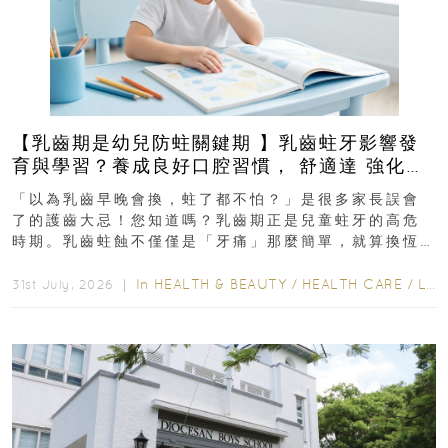
【乳齒期是幼兒防蛀關鍵期 】乳齒蛀牙影響發
育與學習？養成良好口腔習慣， 舒適達 強化琺
瑯質 兒童牙膏防護指南
「以為乳齒早晚會換，蛀了都不怕？」是很多家長誤會
了的護齒大忌！您知道嗎？乳齒期正是兒童蛀牙的高危
時期。乳齒蛀蝕不僅僅是「牙痛」那麼簡單，就算換恆
齒也有影響！後果將如骨牌效應般...
In
HEALTH & BEAUTY
/
HEALTH CARE
/
LIFESTYLE
31st July, 2026 ｜