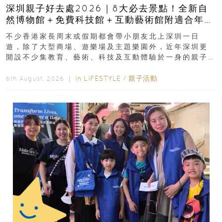
深圳親子好去處2026｜8大必去景點！全新自
然博物館＋免費科技館＋互動藝術館附適合年
齡、交通、門票、開放時間
不少香港家長周末或假期都會帶小朋友北上深圳一日
遊，除了大型商場、遊樂場及主題樂園外，近年深圳更
開設不少集教育、藝術、科技及互動體驗於一身的親子
好去處！暑假唔想再行商場...
In
LIFESTYLE
/
親子活動
6th August, 2026 ｜