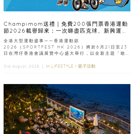
Champimom送禮｜免費200張門票香港運動
節2026載譽歸來：一次睇盡匹克球、新興運
動、街舞比賽＋逾百運動品牌展覽
全港大型運動盛事——香港運動節
2026（SPORTFEST HK 2026）將於8月21日至23
日在灣仔香港會議展覽中心盛大舉行，以全新主題「敢
運動大排檔」登場，集合...
In
LIFESTYLE
/
親子活動
3rd August, 2026 ｜