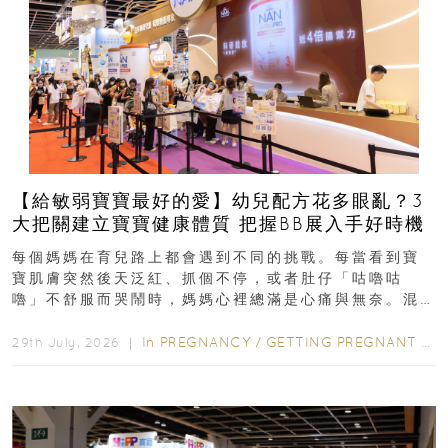
【給敏弱寶寶最好的愛】幼兒配方花多眼亂？3
大把關建立寶寶健康體質 把握BB展入手好時機
每個媽媽在育兒路上都會遇到不同的挑戰。每當看到寶
寶肌膚突然後天泛紅、抓個不停，或者肚仔「咕嚕咕
嚕」不舒服而哭鬧時，媽媽心裡總滿是心痛與無奈。混
合餵養揀奶粉？選擇幼兒配...
In
PREGNANCY
/
GETTING PREGNANT
/
P
29th July, 2026 ｜