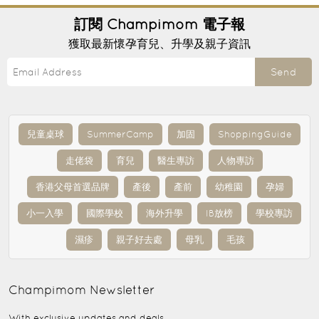
訂閱
Champimom
電子報
獲取最新懷孕育兒、升學及親子資訊
Send
兒童桌球
SummerCamp
加固
ShoppingGuide
走佬袋
育兒
醫生專訪
人物專訪
香港父母首選品牌
產後
產前
幼稚園
孕婦
小一入學
國際學校
海外升學
IB放榜
學校專訪
濕疹
親子好去處
母乳
毛孩
Champimom
Newsletter
With exclusive updates and deals