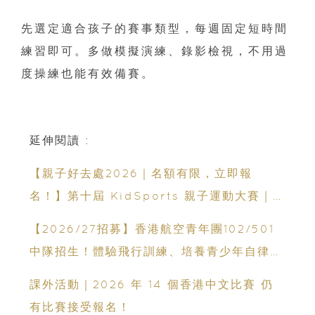
先選定適合孩子的賽事類型，每週固定短時間
練習即可。多做模擬演練、錄影檢視，不用過
度操練也能有效備賽。
延伸閱讀 :
【親子好去處2026｜名額有限，立即報
名！】第十屆 KidSports 親子運動大賽｜
50+學校認可：啟發兒童小鐵人潛能
【2026/27招募】香港航空青年團102/501
中隊招生！體驗飛行訓練、培養青少年自律與
領袖能力
課外活動｜2026 年 14 個香港中文比賽 仍
有比賽接受報名！