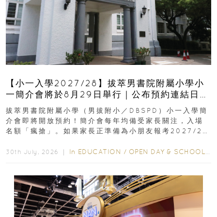
【小一入學2027/28】拔萃男書院附屬小學小
一簡介會將於8月29日舉行｜公布預約連結日期
｜更設有網上重溫
拔萃男書院附屬小學（男拔附小／DBSPD）小一入學簡
介會即將開放預約！簡介會每年均備受家長關注，入場
名額「瘋搶」。如果家長正準備為小朋友報考2027/28
學年小一，想...
In
EDUCATION
/
OPEN DAY & SCHOOL EVENTS
30th July, 2026 ｜