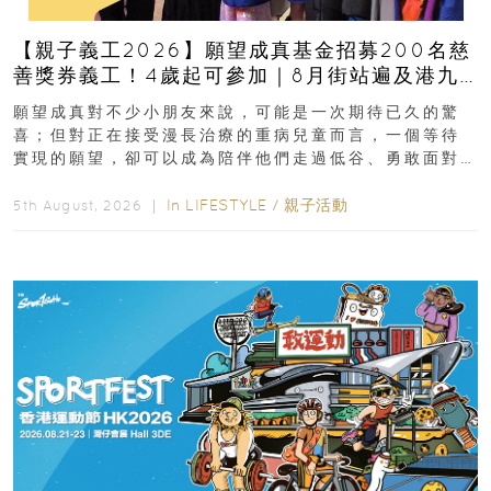
【親子義工2026】願望成真基金招募200名慈
善獎券義工！4歲起可參加｜8月街站遍及港九
新界
願望成真對不少小朋友來說，可能是一次期待已久的驚
喜；但對正在接受漫長治療的重病兒童而言，一個等待
實現的願望，卻可以成為陪伴他們走過低谷、勇敢面對
逆境的重要力量。▲ 願...
In
LIFESTYLE
/
親子活動
5th August, 2026 ｜