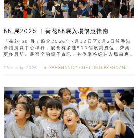
BB 展2026 ︳荷花BB展入場優惠指南
「荷花 BB 展」將於2026年7月30日至8月2日於香港
會議展覽中心舉行，展會有多達500個展銷攤位，齊集
更多最新、最齊全的親子資訊，各位準爸媽在入場前應
先閱讀購物指南...
In
PREGNANCY
/
GETTING PREGNANT
/
P
28th July, 2026 ｜