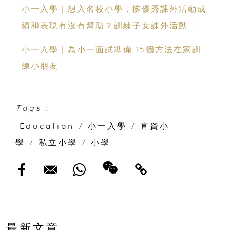
小一入學｜想入名校小學，擁優秀課外活動成
績和表現有沒有幫助？訓練子女課外活動「特
異功能」的得與失
小一入學｜為小一面試準備 15個方法在家訓
練小朋友
Tags :
Education
/
小一入學
/
直資小
學
/
私立小學
/
小學
最新文章