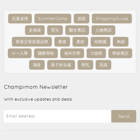
兒童桌球
SummerCamp
加固
ShoppingGuide
走佬袋
育兒
醫生專訪
人物專訪
香港父母首選品牌
產後
產前
幼稚園
孕婦
小一入學
國際學校
海外升學
IB放榜
學校專訪
濕疹
親子好去處
母乳
毛孩
Champimom
Newsletter
With exclusive updates and deals
Send