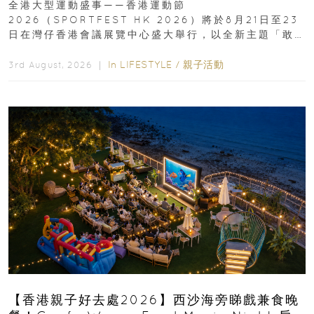
全港大型運動盛事——香港運動節
2026（SPORTFEST HK 2026）將於8月21日至23
日在灣仔香港會議展覽中心盛大舉行，以全新主題「敢
運動大排檔」登場，集合...
In
LIFESTYLE
/
親子活動
3rd August, 2026 ｜
【香港親子好去處2026】西沙海旁睇戲兼食晚