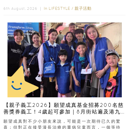
好去處！暑假唔想再行商場...
In
LIFESTYLE
/
親子活動
6th August, 2026 ｜
【親子義工2026】願望成真基金招募200名慈
善獎券義工！4歲起可參加｜8月街站遍及港九
新界
願望成真對不少小朋友來說，可能是一次期待已久的驚
喜；但對正在接受漫長治療的重病兒童而言，一個等待