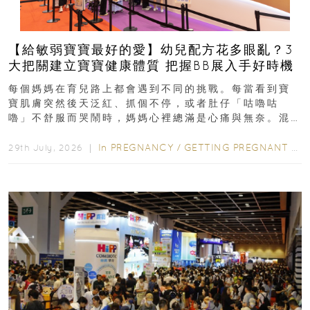
【給敏弱寶寶最好的愛】幼兒配方花多眼亂？3
大把關建立寶寶健康體質 把握BB展入手好時機
每個媽媽在育兒路上都會遇到不同的挑戰。每當看到寶
寶肌膚突然後天泛紅、抓個不停，或者肚仔「咕嚕咕
嚕」不舒服而哭鬧時，媽媽心裡總滿是心痛與無奈。混
合餵養揀奶粉？選擇幼兒配...
In
PREGNANCY
/
GETTING PREGNANT
/
P
29th July, 2026 ｜