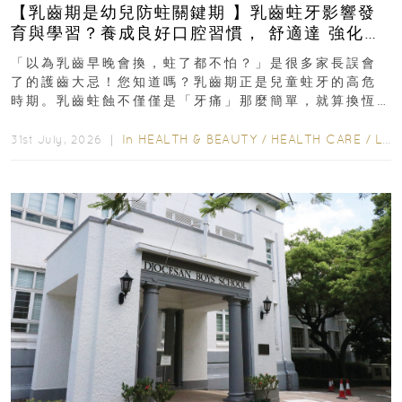
【乳齒期是幼兒防蛀關鍵期 】乳齒蛀牙影響發
育與學習？養成良好口腔習慣， 舒適達 強化琺
瑯質 兒童牙膏防護指南
「以為乳齒早晚會換，蛀了都不怕？」是很多家長誤會
了的護齒大忌！您知道嗎？乳齒期正是兒童蛀牙的高危
時期。乳齒蛀蝕不僅僅是「牙痛」那麼簡單，就算換恆
齒也有影響！後果將如骨牌效應般...
In
HEALTH & BEAUTY
/
HEALTH CARE
/
LIFESTYLE
31st July, 2026 ｜