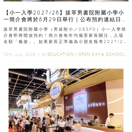
【小一入學2027/28】拔萃男書院附屬小學小
一簡介會將於8月29日舉行｜公布預約連結日期
｜更設有網上重溫
拔萃男書院附屬小學（男拔附小／DBSPD）小一入學簡
介會即將開放預約！簡介會每年均備受家長關注，入場
名額「瘋搶」。如果家長正準備為小朋友報考2027/28
學年小一，想...
In
EDUCATION
/
OPEN DAY & SCHOOL EVENTS
30th July, 2026 ｜