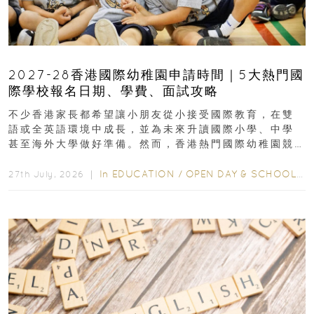
2027-28香港國際幼稚園申請時間｜5大熱門國
際學校報名日期、學費、面試攻略
不少香港家長都希望讓小朋友從小接受國際教育，在雙
語或全英語環境中成長，並為未來升讀國際小學、中學
甚至海外大學做好準備。然而，香港熱門國際幼稚園競
爭激烈，大部分學校會於入學前約一年開始接受申請...
In
EDUCATION
/
OPEN DAY & SCHOOL EVENTS
27th July, 2026 ｜