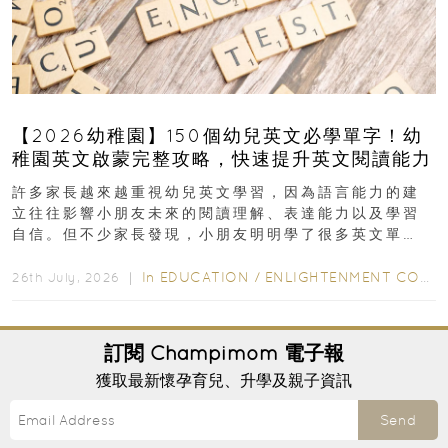
【2026幼稚園】150個幼兒英文必學單字！幼
稚園英文啟蒙完整攻略，快速提升英文閱讀能力
許多家長越來越重視幼兒英文學習，因為語言能力的建
立往往影響小朋友未來的閱讀理解、表達能力以及學習
自信。但不少家長發現，小朋友明明學了很多英文單
字，真正開始閱讀英文故事書時，仍然容易卡住...
In
EDUCATION
/
ENLIGHTENMENT CORNER
26th July, 2026 ｜
訂閱
Champimom
電子報
獲取最新懷孕育兒、升學及親子資訊
Send