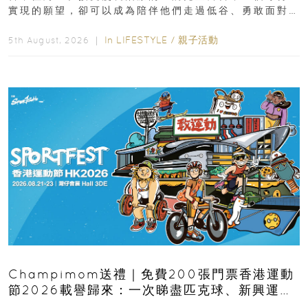
實現的願望，卻可以成為陪伴他們走過低谷、勇敢面對
逆境的重要力量。▲ 願...
In
LIFESTYLE
/
親子活動
5th August, 2026 ｜
Champimom送禮｜免費200張門票香港運動
節2026載譽歸來：一次睇盡匹克球、新興運
動、街舞比賽＋逾百運動品牌展覽