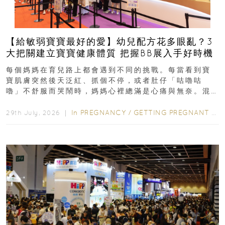
【給敏弱寶寶最好的愛】幼兒配方花多眼亂？3
大把關建立寶寶健康體質 把握BB展入手好時機
每個媽媽在育兒路上都會遇到不同的挑戰。每當看到寶
寶肌膚突然後天泛紅、抓個不停，或者肚仔「咕嚕咕
嚕」不舒服而哭鬧時，媽媽心裡總滿是心痛與無奈。混
合餵養揀奶粉？選擇幼兒配...
In
PREGNANCY
/
GETTING PREGNANT
/
P
29th July, 2026 ｜