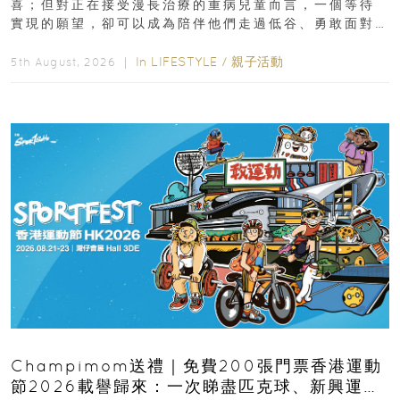
喜；但對正在接受漫長治療的重病兒童而言，一個等待
實現的願望，卻可以成為陪伴他們走過低谷、勇敢面對
逆境的重要力量。▲ 願...
In
LIFESTYLE
/
親子活動
5th August, 2026 ｜
Champimom送禮｜免費200張門票香港運動
節2026載譽歸來：一次睇盡匹克球、新興運