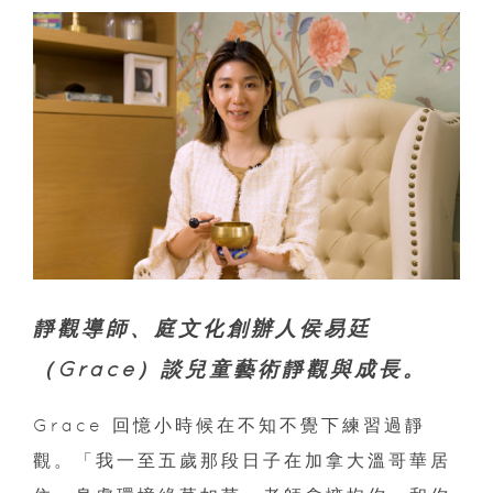
靜觀導師、庭文化創辦人侯易廷
（Grace）談兒童藝術靜觀與成長。
Grace 回憶小時候在不知不覺下練習過靜
觀。「我一至五歲那段日子在加拿大溫哥華居