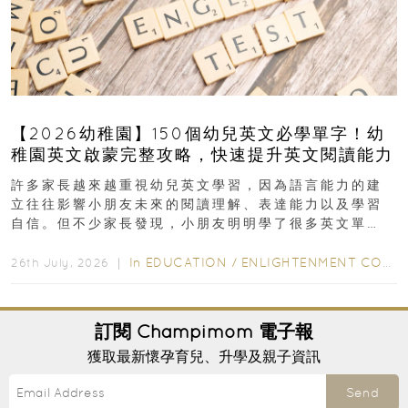
【2026幼稚園】150個幼兒英文必學單字！幼
稚園英文啟蒙完整攻略，快速提升英文閱讀能力
許多家長越來越重視幼兒英文學習，因為語言能力的建
立往往影響小朋友未來的閱讀理解、表達能力以及學習
自信。但不少家長發現，小朋友明明學了很多英文單
字，真正開始閱讀英文故事書時，仍然容易卡住...
In
EDUCATION
/
ENLIGHTENMENT CORNER
26th July, 2026 ｜
訂閱
Champimom
電子報
獲取最新懷孕育兒、升學及親子資訊
Send