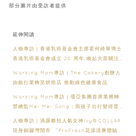
部分圖片由受訪者提供
延伸閱讀 :
人物專訪｜香港乳癌基金會主席霍何綺華博士
香港乳癌基金會成立 20 周年 喚起大眾關注
乳房健康 行動支持 10 月 19 日乳健同行
Working Mom專訪｜The Cakery創辦人
2025
由銀行業轉至烘焙店 推動綠色健康食品
Working Mom專訪｜環亞集團首席業務轉
營總監Mei Mei Song：與孩子出行變得普
及 望打造更舒適、有效率的旅遊體驗
人物專訪｜滴露夥拍人氣女神Ivy@COLLAR
現身銅鑼灣鬧市 「ProFresh花漾清爽體驗