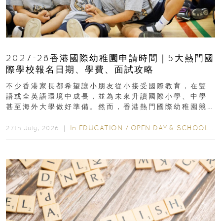
2027-28香港國際幼稚園申請時間｜5大熱門國
際學校報名日期、學費、面試攻略
不少香港家長都希望讓小朋友從小接受國際教育，在雙
語或全英語環境中成長，並為未來升讀國際小學、中學
甚至海外大學做好準備。然而，香港熱門國際幼稚園競
爭激烈，大部分學校會於入學前約一年開始接受申請...
In
EDUCATION
/
OPEN DAY & SCHOOL EVENTS
27th July, 2026 ｜