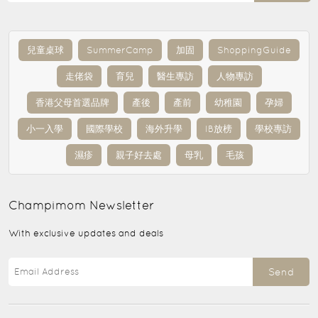
兒童桌球
SummerCamp
加固
ShoppingGuide
走佬袋
育兒
醫生專訪
人物專訪
香港父母首選品牌
產後
產前
幼稚園
孕婦
小一入學
國際學校
海外升學
IB放榜
學校專訪
濕疹
親子好去處
母乳
毛孩
Champimom
Newsletter
With exclusive updates and deals
Send