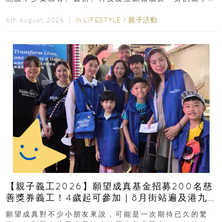
好去處！暑假唔想再行商場...
In
LIFESTYLE
/
親子活動
6th August, 2026 ｜
【親子義工2026】願望成真基金招募200名慈
善獎券義工！4歲起可參加｜8月街站遍及港九
新界
願望成真對不少小朋友來說，可能是一次期待已久的驚