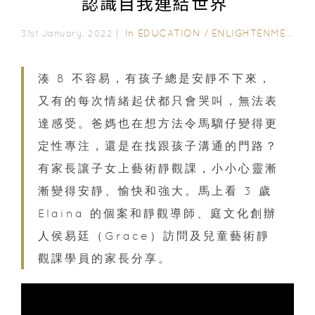
認識自我連結世界
In
EDUCATION
/
ENLIGHTENMENT CORNER
31st January, 2022｜
湊 B 不容易，有孩子總是安靜不下來，
又有的每次情緒起伏都只會哭叫，無法表
達感受。爸媽也在想方法令馬騮仔變得更
定性專注，還是在找跟孩子溝通的門路？
有家長讓子女上藝術靜觀課，小小心靈漸
漸變得安靜、愉快和強大。馬上看 3 歲
Elaina 的個案和靜觀導師、庭文化創辦
人侯易廷（Grace）訪問及兒童藝術靜
觀課學員的家長分享。