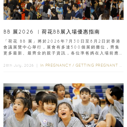
BB 展2026 ︳荷花BB展入場優惠指南
「荷花 BB 展」將於2026年7月30日至8月2日於香港
會議展覽中心舉行，展會有多達500個展銷攤位，齊集
更多最新、最齊全的親子資訊，各位準爸媽在入場前應
先閱讀購物指南...
In
PREGNANCY
/
GETTING PREGNANT
/
P
28th July, 2026 ｜