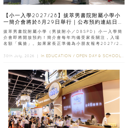
【小一入學2027/28】拔萃男書院附屬小學小
一簡介會將於8月29日舉行｜公布預約連結日期
｜更設有網上重溫
拔萃男書院附屬小學（男拔附小／DBSPD）小一入學簡
介會即將開放預約！簡介會每年均備受家長關注，入場
名額「瘋搶」。如果家長正準備為小朋友報考2027/28
學年小一，想...
In
EDUCATION
/
OPEN DAY & SCHOOL EVENTS
30th July, 2026 ｜