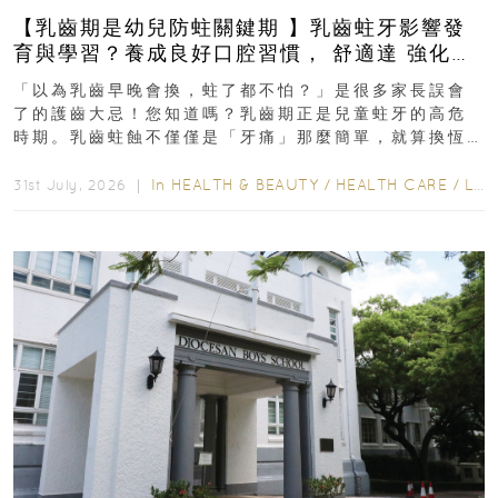
【乳齒期是幼兒防蛀關鍵期 】乳齒蛀牙影響發
育與學習？養成良好口腔習慣， 舒適達 強化琺
瑯質 兒童牙膏防護指南
「以為乳齒早晚會換，蛀了都不怕？」是很多家長誤會
了的護齒大忌！您知道嗎？乳齒期正是兒童蛀牙的高危
時期。乳齒蛀蝕不僅僅是「牙痛」那麼簡單，就算換恆
齒也有影響！後果將如骨牌效應般...
In
HEALTH & BEAUTY
/
HEALTH CARE
/
LIFESTYLE
31st July, 2026 ｜