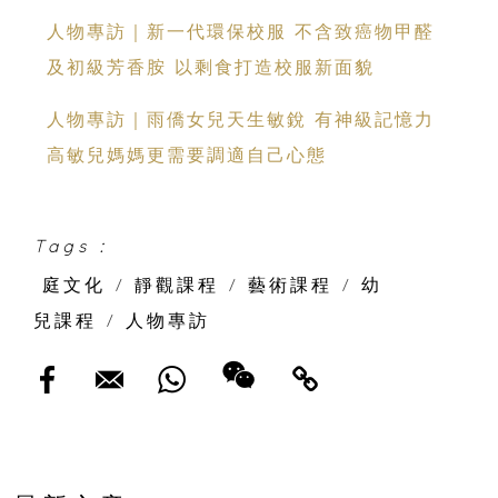
館」 設有四大體驗工作坊
人物專訪｜新一代環保校服 不含致癌物甲醛
及初級芳香胺 以剩食打造校服新面貌
人物專訪｜雨僑女兒天生敏銳 有神級記憶力
高敏兒媽媽更需要調適自己心態
Tags :
庭文化
/
靜觀課程
/
藝術課程
/
幼
兒課程
/
人物專訪