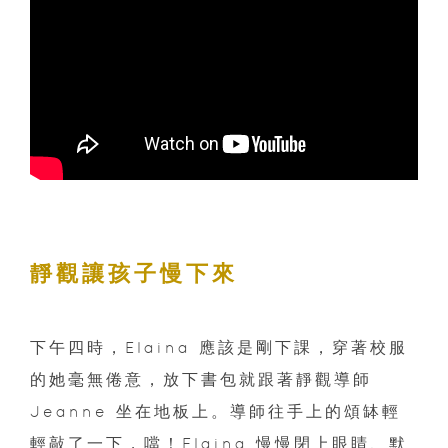
靜觀讓孩子慢下來
下午四時，Elaina 應該是剛下課，穿著校服
的她毫無倦意，放下書包就跟著靜觀導師
Jeanne 坐在地板上。導師往手上的頌缽輕
輕敲了一下，噹！Elaina 慢慢閉上眼睛、默