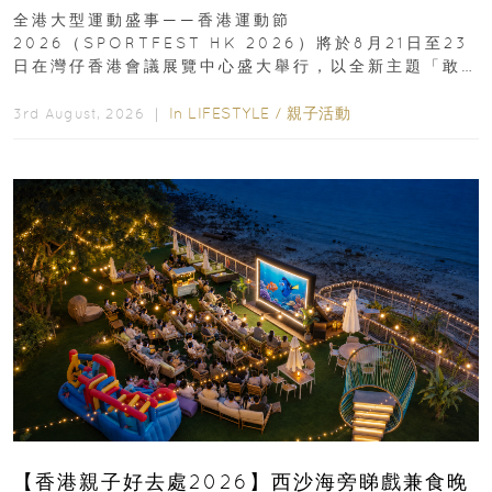
動、街舞比賽＋逾百運動品牌展覽
全港大型運動盛事——香港運動節
2026（SPORTFEST HK 2026）將於8月21日至23
日在灣仔香港會議展覽中心盛大舉行，以全新主題「敢
運動大排檔」登場，集合...
In
LIFESTYLE
/
親子活動
3rd August, 2026 ｜
【香港親子好去處2026】西沙海旁睇戲兼食晚