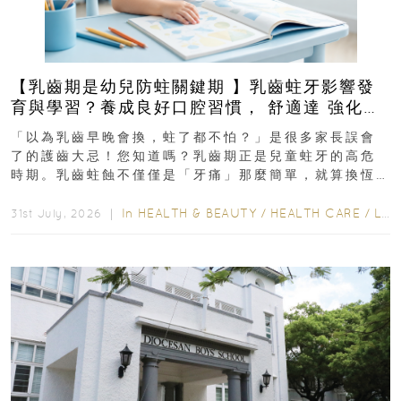
【乳齒期是幼兒防蛀關鍵期 】乳齒蛀牙影響發
育與學習？養成良好口腔習慣， 舒適達 強化琺
瑯質 兒童牙膏防護指南
「以為乳齒早晚會換，蛀了都不怕？」是很多家長誤會
了的護齒大忌！您知道嗎？乳齒期正是兒童蛀牙的高危
時期。乳齒蛀蝕不僅僅是「牙痛」那麼簡單，就算換恆
齒也有影響！後果將如骨牌效應般...
In
HEALTH & BEAUTY
/
HEALTH CARE
/
LIFESTYLE
31st July, 2026 ｜