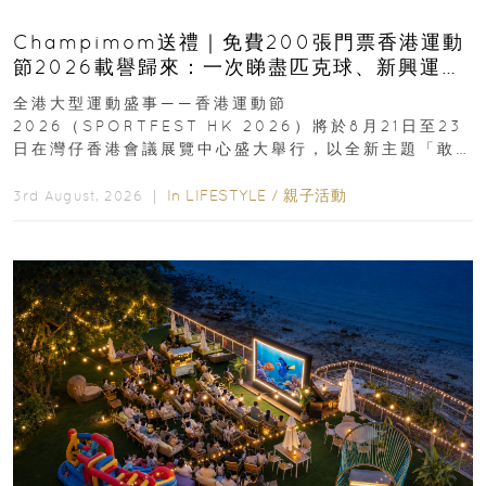
Champimom送禮｜免費200張門票香港運動
節2026載譽歸來：一次睇盡匹克球、新興運
動、街舞比賽＋逾百運動品牌展覽
全港大型運動盛事——香港運動節
2026（SPORTFEST HK 2026）將於8月21日至23
日在灣仔香港會議展覽中心盛大舉行，以全新主題「敢
運動大排檔」登場，集合...
In
LIFESTYLE
/
親子活動
3rd August, 2026 ｜