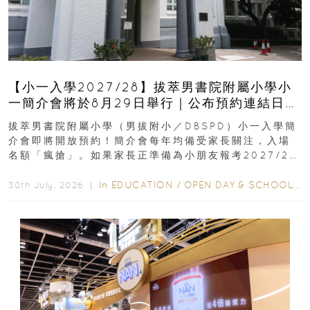
【小一入學2027/28】拔萃男書院附屬小學小
一簡介會將於8月29日舉行｜公布預約連結日期
｜更設有網上重溫
拔萃男書院附屬小學（男拔附小／DBSPD）小一入學簡
介會即將開放預約！簡介會每年均備受家長關注，入場
名額「瘋搶」。如果家長正準備為小朋友報考2027/28
學年小一，想...
In
EDUCATION
/
OPEN DAY & SCHOOL EVENTS
30th July, 2026 ｜