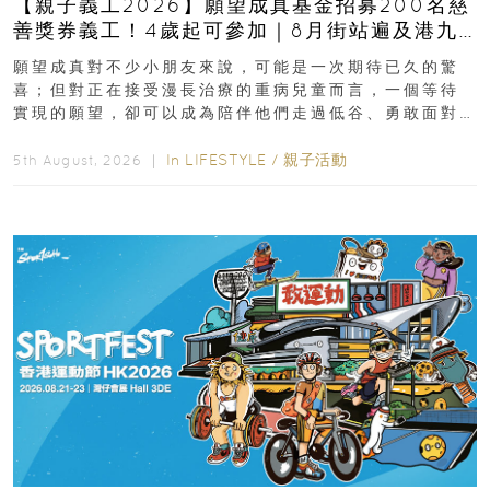
【親子義工2026】願望成真基金招募200名慈
善獎券義工！4歲起可參加｜8月街站遍及港九
新界
願望成真對不少小朋友來說，可能是一次期待已久的驚
喜；但對正在接受漫長治療的重病兒童而言，一個等待
實現的願望，卻可以成為陪伴他們走過低谷、勇敢面對
逆境的重要力量。▲ 願...
In
LIFESTYLE
/
親子活動
5th August, 2026 ｜