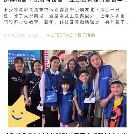
齡、交通、門票、開放時間
不少香港家長周末或假期都會帶小朋友北上深圳一日
遊，除了大型商場、遊樂場及主題樂園外，近年深圳更
開設不少集教育、藝術、科技及互動體驗於一身的親子
好去處！暑假唔想再行商場...
In
LIFESTYLE
/
親子活動
6th August, 2026 ｜