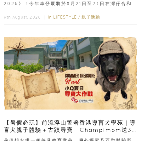
2026》！今年車仔展將於8月21日至23日在灣仔合和酒
店 Grand Ballroom舉行...
In
LIFESTYLE
/
親子活動
9th August, 2026 ｜
【暑假必玩】前流浮山警署香港導盲犬學苑｜導
盲犬親子體驗＋古蹟尋寶 | Champimom送3
組免費名額
暑假想安排一個兼具教育意義、戶外探索及互動體驗嘅