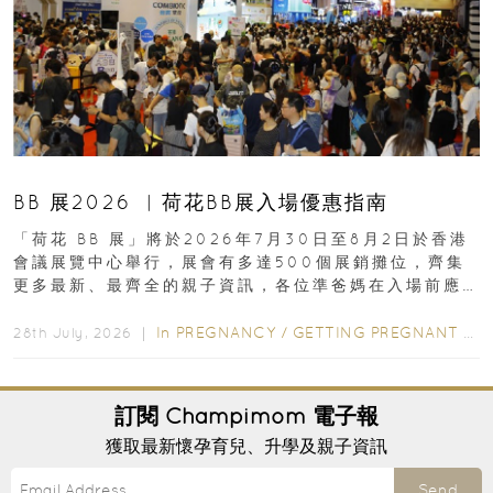
BB 展2026 ︳荷花BB展入場優惠指南
「荷花 BB 展」將於2026年7月30日至8月2日於香港
會議展覽中心舉行，展會有多達500個展銷攤位，齊集
更多最新、最齊全的親子資訊，各位準爸媽在入場前應
先閱讀購物指南...
In
PREGNANCY
/
GETTING PREGNANT
/
P
28th July, 2026 ｜
訂閱
Champimom
電子報
獲取最新懷孕育兒、升學及親子資訊
Send