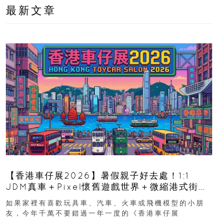
最新文章
【香港車仔展2026】暑假親子好去處！1:1
JDM真車＋Pixel懷舊遊戲世界＋微縮港式街景
8月灣仔登場 車迷家庭必去！
如果家裡有喜歡玩具車、汽車、火車或飛機模型的小朋
友，今年千萬不要錯過一年一度的《香港車仔展