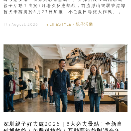
親子活動？由於7月場次反應熱烈，前流浮山警署香港導
盲犬學苑將於8月23日加推「小Q夏日尋寶大作戰」，家
長與小朋友可以走進前流浮山警署...
In
LIFESTYLE
/
親子活動
7th August, 2026 ｜
深圳親子好去處2026｜8大必去景點！全新自
然博物館＋免費科技館＋互動藝術館附適合年