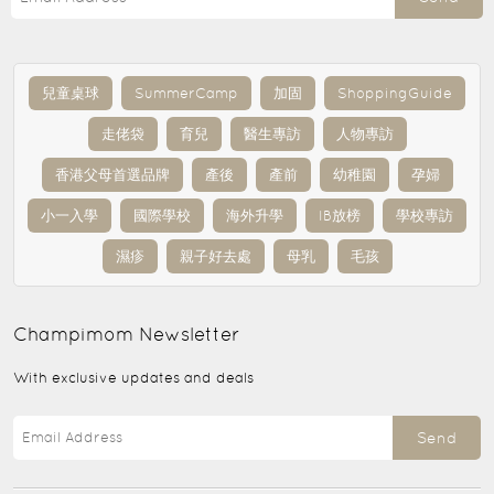
兒童桌球
SummerCamp
加固
ShoppingGuide
走佬袋
育兒
醫生專訪
人物專訪
香港父母首選品牌
產後
產前
幼稚園
孕婦
小一入學
國際學校
海外升學
IB放榜
學校專訪
濕疹
親子好去處
母乳
毛孩
Champimom
Newsletter
With exclusive updates and deals
Send