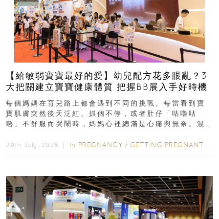
【給敏弱寶寶最好的愛】幼兒配方花多眼亂？3
大把關建立寶寶健康體質 把握BB展入手好時機
每個媽媽在育兒路上都會遇到不同的挑戰。每當看到寶
寶肌膚突然後天泛紅、抓個不停，或者肚仔「咕嚕咕
嚕」不舒服而哭鬧時，媽媽心裡總滿是心痛與無奈。混
合餵養揀奶粉？選擇幼兒配...
In
PREGNANCY
/
GETTING PREGNANT
/
P
29th July, 2026 ｜