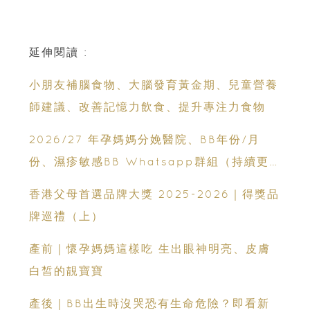
延伸閱讀 :
小朋友補腦食物、大腦發育黃金期、兒童營養
師建議、改善記憶力飲食、提升專注力食物
2026/27 年孕媽媽分娩醫院、BB年份/月
份、濕疹敏感BB Whatsapp群組（持續更
新）
香港父母首選品牌大獎 2025-2026｜得獎品
牌巡禮（上）
產前｜懷孕媽媽這樣吃 生出眼神明亮、皮膚
白皙的靚寶寶
產後｜BB出生時沒哭恐有生命危險？即看新