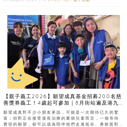
【親子義工2026】願望成真基金招募200名慈
善獎券義工！4歲起可參加｜8月街站遍及港九
新界
願望成真對不少小朋友來說，可能是一次期待已久的驚
喜；但對正在接受漫長治療的重病兒童而言，一個等待
實現的願望，卻可以成為陪伴他們走過低谷、勇敢面對