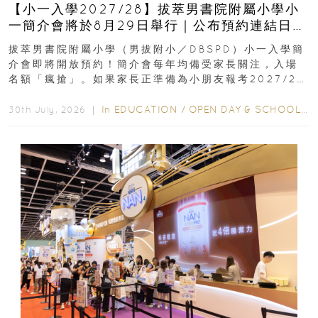
【小一入學2027/28】拔萃男書院附屬小學小
一簡介會將於8月29日舉行｜公布預約連結日期
｜更設有網上重溫
拔萃男書院附屬小學（男拔附小／DBSPD）小一入學簡
介會即將開放預約！簡介會每年均備受家長關注，入場
名額「瘋搶」。如果家長正準備為小朋友報考2027/28
學年小一，想...
In
EDUCATION
/
OPEN DAY & SCHOOL EVENTS
30th July, 2026 ｜