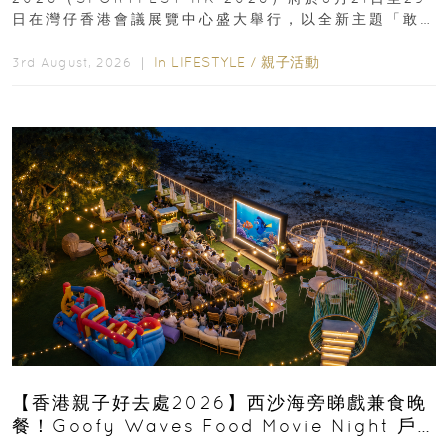
日在灣仔香港會議展覽中心盛大舉行，以全新主題「敢
運動大排檔」登場，集合...
In
LIFESTYLE
/
親子活動
3rd August, 2026 ｜
【香港親子好去處2026】西沙海旁睇戲兼食晚
餐！Goofy Waves Food Movie Night 戶