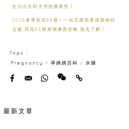
生兒出生時大哭的重要性！
2026春季荷花BB展｜一站式產前產後購物好
去處 荷花BB展會場優惠攻略 搶先了解！
Tags :
Pregnancy
/
孕媽媽百科
/
水腫
最新文章