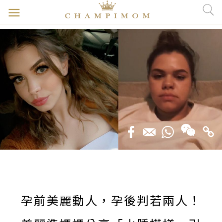
孕前美麗動人，孕後判若兩人！