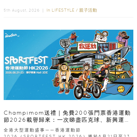
逆境的重要力量。▲ 願...
In
LIFESTYLE
/
親子活動
5th August, 2026 ｜
Champimom送禮｜免費200張門票香港運動
節2026載譽歸來：一次睇盡匹克球、新興運
動、街舞比賽＋逾百運動品牌展覽
全港大型運動盛事——香港運動節
2026（SPORTFEST HK 2026）將於8月21日至23