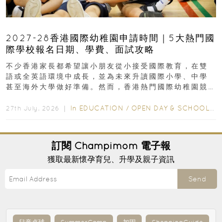
2027-28香港國際幼稚園申請時間｜5大熱門國
際學校報名日期、學費、面試攻略
不少香港家長都希望讓小朋友從小接受國際教育，在雙
語或全英語環境中成長，並為未來升讀國際小學、中學
甚至海外大學做好準備。然而，香港熱門國際幼稚園競
爭激烈，大部分學校會於入學前約一年開始接受申請...
In
EDUCATION
/
OPEN DAY & SCHOOL EVENTS
27th July, 2026 ｜
訂閱
Champimom
電子報
獲取最新懷孕育兒、升學及親子資訊
Send