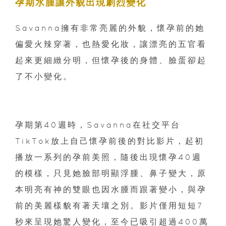
孕期水腫讓外貌出現劇烈變化
Savanna擁有非常亮麗的外貌，懷孕前的她
偏愛火辣穿著，也熱愛化妝，讓漂亮的五官看
起來更細緻分明，但懷孕後的身體、臉蛋卻起
了不小變化。
孕期第40週時，Savanna在社交平台
TikTok放上自己懷孕前後的對比影片，起初
播放一系列的孕前美照，隨後出現懷孕40週
的模樣，只見她臉部明顯浮腫、鼻子變大，原
本明亮有神的雙眼也因水腫而跟著變小，與孕
前的美麗樣貌有著天壤之別。影片僅用短短7
秒來呈現她驚人變化，至今已吸引超過400萬