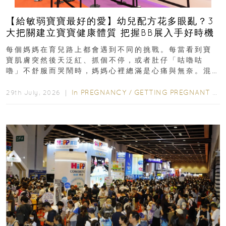
【給敏弱寶寶最好的愛】幼兒配方花多眼亂？3
大把關建立寶寶健康體質 把握BB展入手好時機
每個媽媽在育兒路上都會遇到不同的挑戰。每當看到寶
寶肌膚突然後天泛紅、抓個不停，或者肚仔「咕嚕咕
嚕」不舒服而哭鬧時，媽媽心裡總滿是心痛與無奈。混
合餵養揀奶粉？選擇幼兒配...
In
PREGNANCY
/
GETTING PREGNANT
/
P
29th July, 2026 ｜