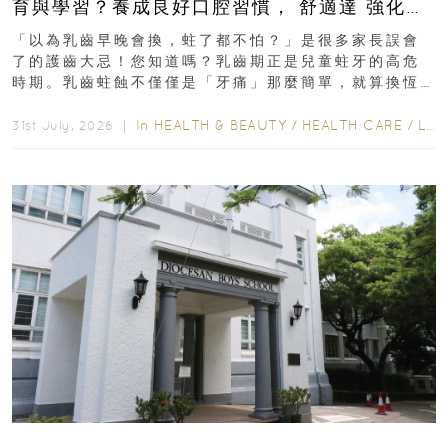
育與學習？養成良好口腔習慣， 舒適達 強化琺
瑯質 兒童牙膏防護指南
「以為乳齒早晚會換，蛀了都不怕？」是很多家長誤會
了的護齒大忌！您知道嗎？乳齒期正是兒童蛀牙的高危
時期。乳齒蛀蝕不僅僅是「牙痛」那麼簡單，就算換恆
齒也有影響！後果將如骨牌效應般...
In
HEALTH & BEAUTY
/
HEALTH CARE
/
LIFESTYLE
31st July, 2026 ｜