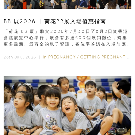
BB 展2026 ︳荷花BB展入場優惠指南
「荷花 BB 展」將於2026年7月30日至8月2日於香港
會議展覽中心舉行，展會有多達500個展銷攤位，齊集
更多最新、最齊全的親子資訊，各位準爸媽在入場前應
先閱讀購物指南...
In
PREGNANCY
/
GETTING PREGNANT
/
P
28th July, 2026 ｜