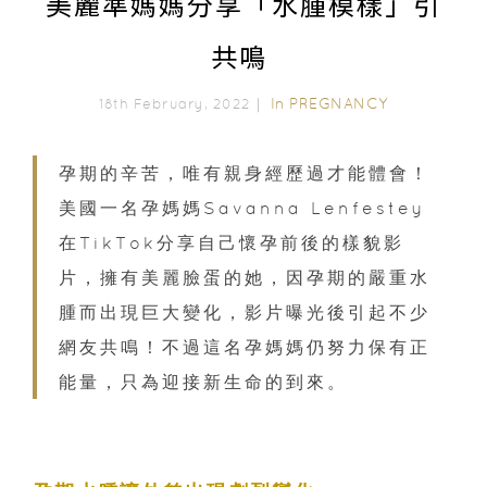
美麗準媽媽分享「水腫模樣」引
共鳴
In
PREGNANCY
18th February, 2022｜
孕期的辛苦，唯有親身經歷過才能體會！
美國一名孕媽媽Savanna Lenfestey
在TikTok分享自己懷孕前後的樣貌影
片，擁有美麗臉蛋的她，因孕期的嚴重水
腫而出現巨大變化，影片曝光後引起不少
網友共鳴！不過這名孕媽媽仍努力保有正
能量，只為迎接新生命的到來。