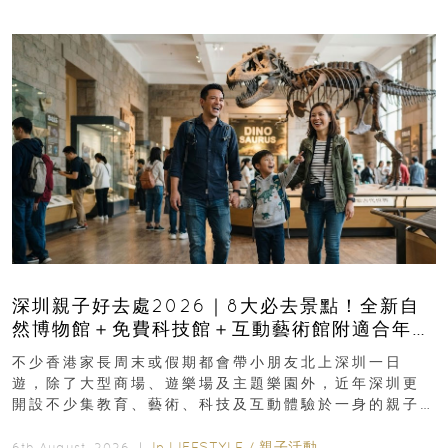
深圳親子好去處2026｜8大必去景點！全新自
然博物館＋免費科技館＋互動藝術館附適合年
齡、交通、門票、開放時間
不少香港家長周末或假期都會帶小朋友北上深圳一日
遊，除了大型商場、遊樂場及主題樂園外，近年深圳更
開設不少集教育、藝術、科技及互動體驗於一身的親子
好去處！暑假唔想再行商場...
In
LIFESTYLE
/
親子活動
6th August, 2026 ｜