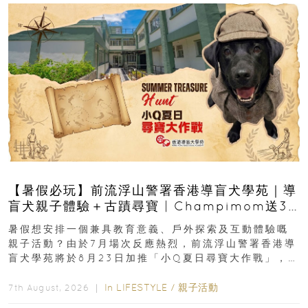
【暑假必玩】前流浮山警署香港導盲犬學苑｜導
盲犬親子體驗＋古蹟尋寶 | Champimom送3
組免費名額
暑假想安排一個兼具教育意義、戶外探索及互動體驗嘅
親子活動？由於7月場次反應熱烈，前流浮山警署香港導
盲犬學苑將於8月23日加推「小Q夏日尋寶大作戰」，家
長與小朋友可以走進前流浮山警署...
In
LIFESTYLE
/
親子活動
7th August, 2026 ｜