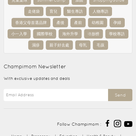
兒童桌球
SummerCamp
加固
ShoppingGuide
走佬袋
育兒
醫生專訪
人物專訪
香港父母首選品牌
產後
產前
幼稚園
孕婦
小一入學
國際學校
海外升學
IB放榜
學校專訪
濕疹
親子好去處
母乳
毛孩
Champimom
Newsletter
With exclusive updates and deals
Send
Follow Champimom :