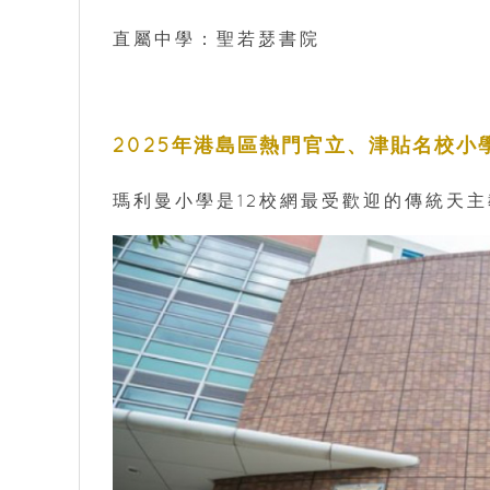
直屬中學：聖若瑟書院
2025年港島區熱門官立、津貼名校小
瑪利曼小學是12校網最受歡迎的傳統天