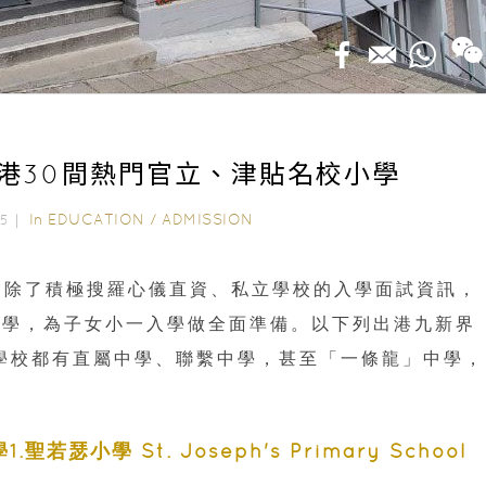
全港30間熱門官立、津貼名校小學
In
EDUCATION
/
ADMISSION
025｜
長，除了積極搜羅心儀直資、私立學校的入學面試資訊，
小學，為子女小一入學做全面準備。以下列出港九新界
學校都有直屬中學、聯繫中學，甚至「一條龍」中學，
學1.聖若瑟小學
St. Joseph's Primary School