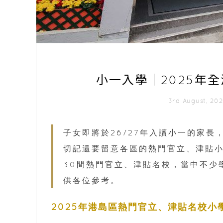
小一入學｜2025年
3rd August, 2
子女即將於26/27年入讀小一的家
切記還要留意各區的熱門官立、津貼
30間熱門官立、津貼名校，當中不少
供各位參考。
2025年港島區熱門官立、津貼名校小