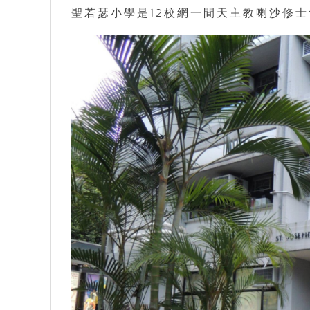
聖若瑟小學是12校網一間天主教喇沙修