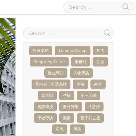
兒童桌球
SummerCamp
加固
ShoppingGuide
走佬袋
育兒
醫生專訪
人物專訪
香港父母首選品牌
產後
產前
幼稚園
孕婦
小一入學
國際學校
海外升學
IB放榜
學校專訪
濕疹
親子好去處
母乳
毛孩