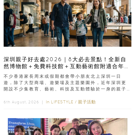
深圳親子好去處2026｜8大必去景點！全新自
然博物館＋免費科技館＋互動藝術館附適合年
齡、交通、門票、開放時間
不少香港家長周末或假期都會帶小朋友北上深圳一日
遊，除了大型商場、遊樂場及主題樂園外，近年深圳更
開設不少集教育、藝術、科技及互動體驗於一身的親子
好去處！暑假唔想再行商場...
In
LIFESTYLE
/
親子活動
6th August, 2026 ｜