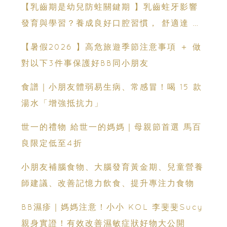
【乳齒期是幼兒防蛀關鍵期 】乳齒蛀牙影響
發育與學習？養成良好口腔習慣， 舒適達 強
化琺瑯質 兒童牙膏防護指南
【暑假2026 】高危旅遊季節注意事項 ＋ 做
對以下3件事保護好BB同小朋友
食譜｜小朋友體弱易生病、常感冒！喝 15 款
湯水「增強抵抗力」
世一的禮物 給世一的媽媽｜母親節首選 馬百
良限定低至4折
小朋友補腦食物、大腦發育黃金期、兒童營養
師建議、改善記憶力飲食、提升專注力食物
BB濕疹｜媽媽注意！小小 KOL 李斐斐Sucy
親身實證！有效改善濕敏症狀好物大公開