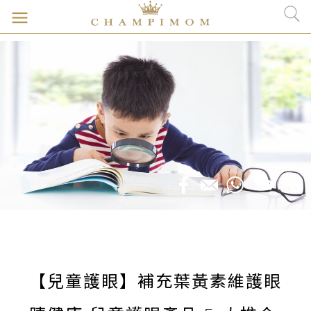
【兒童護眼】補充葉黃素維護眼