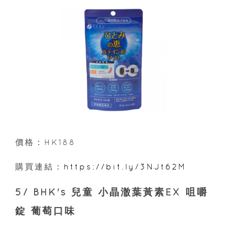
價格：HK188
購買連結：
https://bit.ly/3NJt62M
5/ BHK's 兒童 小晶澈葉黃素EX 咀嚼
錠 葡萄口味