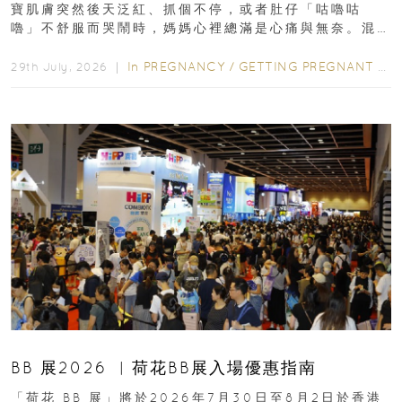
寶肌膚突然後天泛紅、抓個不停，或者肚仔「咕嚕咕
嚕」不舒服而哭鬧時，媽媽心裡總滿是心痛與無奈。混
合餵養揀奶粉？選擇幼兒配...
In
PREGNANCY
/
GETTING PREGNANT
/
P
29th July, 2026 ｜
BB 展2026 ︳荷花BB展入場優惠指南
「荷花 BB 展」將於2026年7月30日至8月2日於香港