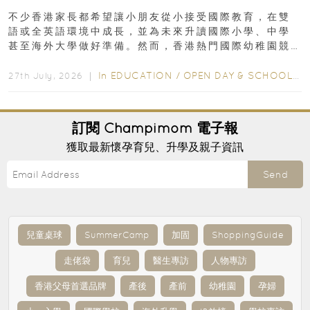
不少香港家長都希望讓小朋友從小接受國際教育，在雙
語或全英語環境中成長，並為未來升讀國際小學、中學
甚至海外大學做好準備。然而，香港熱門國際幼稚園競
爭激烈，大部分學校會於入學前約一年開始接受申請...
In
EDUCATION
/
OPEN DAY & SCHOOL EVENTS
27th July, 2026 ｜
訂閱
Champimom
電子報
獲取最新懷孕育兒、升學及親子資訊
Send
兒童桌球
SummerCamp
加固
ShoppingGuide
走佬袋
育兒
醫生專訪
人物專訪
香港父母首選品牌
產後
產前
幼稚園
孕婦