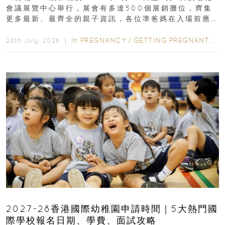
會議展覽中心舉行，展會有多達500個展銷攤位，齊集
更多最新、最齊全的親子資訊，各位準爸媽在入場前應
先閱讀購物指南...
In
PREGNANCY
/
GETTING PREGNANT
/
P
28th July, 2026 ｜
2027-28香港國際幼稚園申請時間｜5大熱門國
際學校報名日期、學費、面試攻略