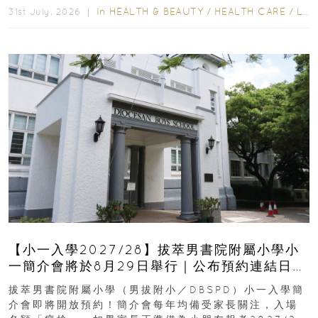
In
HEALTH & BEAUTY
/
HEALTH CARE
/
LIFESTYLE
31st July, 2026 ｜
【小一入學2027/28】拔萃男書院附屬小學小
一簡介會將於8月29日舉行｜公布預約連結日期
｜更設有網上重溫
拔萃男書院附屬小學（男拔附小／DBSPD）小一入學簡
介會即將開放預約！簡介會每年均備受家長關注，入場