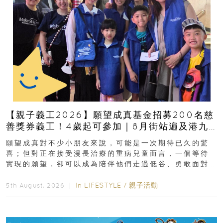
【親子義工2026】願望成真基金招募200名慈
善獎券義工！4歲起可參加｜8月街站遍及港九
新界
願望成真對不少小朋友來說，可能是一次期待已久的驚
喜；但對正在接受漫長治療的重病兒童而言，一個等待
實現的願望，卻可以成為陪伴他們走過低谷、勇敢面對
逆境的重要力量。▲ 願...
In
LIFESTYLE
/
親子活動
5th August, 2026 ｜