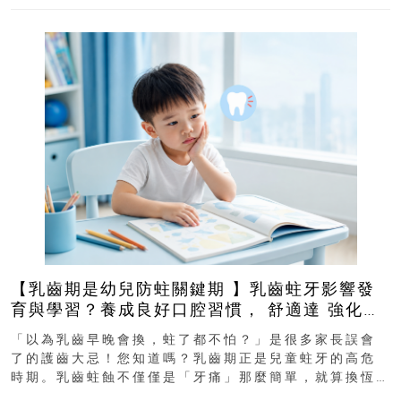
【乳齒期是幼兒防蛀關鍵期 】乳齒蛀牙影響發
育與學習？養成良好口腔習慣， 舒適達 強化琺
瑯質 兒童牙膏防護指南
「以為乳齒早晚會換，蛀了都不怕？」是很多家長誤會
了的護齒大忌！您知道嗎？乳齒期正是兒童蛀牙的高危
時期。乳齒蛀蝕不僅僅是「牙痛」那麼簡單，就算換恆
齒也有影響！後果將如骨牌效應般...