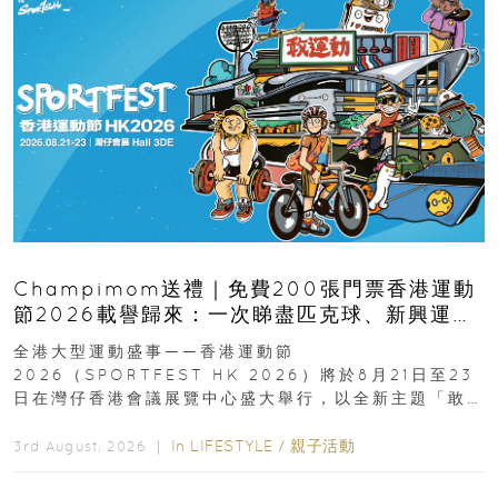
Champimom送禮｜免費200張門票香港運動
節2026載譽歸來：一次睇盡匹克球、新興運
動、街舞比賽＋逾百運動品牌展覽
全港大型運動盛事——香港運動節
2026（SPORTFEST HK 2026）將於8月21日至23
日在灣仔香港會議展覽中心盛大舉行，以全新主題「敢
運動大排檔」登場，集合...
In
LIFESTYLE
/
親子活動
3rd August, 2026 ｜