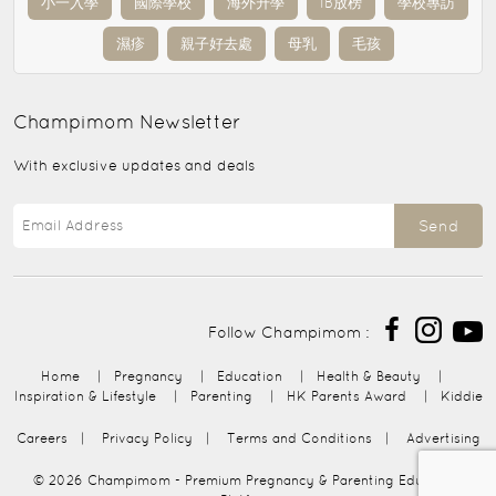
小一入學
國際學校
海外升學
IB放榜
學校專訪
濕疹
親子好去處
母乳
毛孩
Champimom
Newsletter
With exclusive updates and deals
Send
Follow Champimom :
Home
|
Pregnancy
|
Education
|
Health & Beauty
|
Inspiration & Lifestyle
|
Parenting
|
HK Parents Award
|
Kiddie
Careers
|
Privacy Policy
|
Terms and Conditions
|
Advertising
© 2026
Champimom
- Premium Pregnancy & Parenting Education