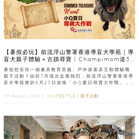
【暑假必玩】前流浮山警署香港導盲犬學苑｜導
盲犬親子體驗＋古蹟尋寶 | Champimom送3
組免費名額
暑假想安排一個兼具教育意義、戶外探索及互動體驗嘅
親子活動？由於7月場次反應熱烈，前流浮山警署香港導
盲犬學苑將於8月23日加推「小Q夏日尋寶大作戰」，家
長與小朋友可以走進前流浮山警署...
In
LIFESTYLE
/
親子活動
7th August, 2026 ｜