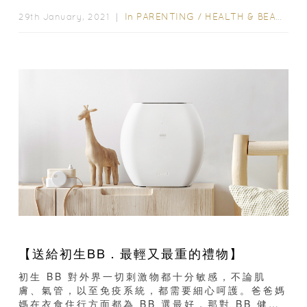
用 Panasonic 麵包機...
In
PARENTING
/
HEALTH & BEAUTY
/
29th January, 2021 ｜
【送給初生BB．最輕又最重的禮物】
初生 BB 對外界一切刺激物都十分敏感，不論肌
膚、氣管，以至免疫系統，都需要細心呵護。爸爸媽
媽在衣食住行方面都為 BB 選最好，那對 BB 健康