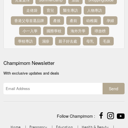
走佬袋
育兒
醫生專訪
人物專訪
香港父母首選品牌
產後
產前
幼稚園
孕婦
小一入學
國際學校
海外升學
IB放榜
學校專訪
濕疹
親子好去處
母乳
毛孩
Champimom
Newsletter
With exclusive updates and deals
Send
Follow Champimom :
Home
|
Pregnancy
|
Education
|
Health & Beauty
|