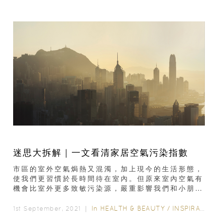
迷思大拆解｜一文看清家居空氣污染指數
市區的室外空氣焗熱又混濁，加上現今的生活形態，
使我們更習慣於長時間待在室內。但原來室內空氣有
機會比室外更多致敏污染源，嚴重影響我們和小朋友
的健康！根據日本厚生勞動省的室內空氣研究...
In
HEALTH & BEAUTY
/
INSPIRATION & LIFESTYLE
1st September, 2021 ｜