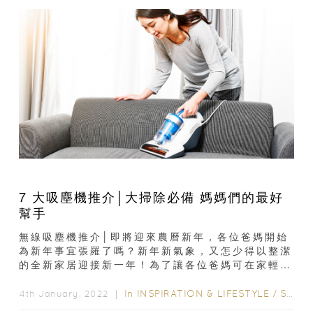
7 大吸塵機推介│大掃除必備 媽媽們的最好
幫手
無線吸塵機推介│即將迎來農曆新年，各位爸媽開始
為新年事宜張羅了嗎？新年新氣象，又怎少得以整潔
的全新家居迎接新一年！為了讓各位爸媽可在家輕輕
鬆鬆大掃除，編輯為大家推介了 7...
In
INSPIRATION & LIFESTYLE
/
STYLE & LIVING
4th January, 2022 ｜