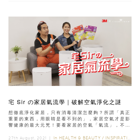
宅 Sir の家居氣流學｜破解空氣淨化之謎
想徹底淨化家居，只有消毒清潔怎麼夠？所謂「真正
重要的東西，用眼睛是看不到的」，家居空氣才是影
響健康的最大元兇！要看家居的空氣「氣流」，不但
要看室內的格局設計，也與室外...
In
HEALTH & BEAUTY
/
INSPIRATION & LIFESTYLE
27th August, 2021 ｜