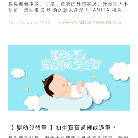
長得健健康康。可是，產後的身體狀況、身形卻大不
如前，想回復陀 B 前的誘人身形？TANITA 與妳分
享四個小秘訣！產後減肥不只是為了外形好看...
In
PREGNANCY
/
POSTNATAL CARE
28th October, 2020 ｜
【 嬰幼兒體重 】初生寶寶過輕或過重？
每對新手父母，都會十分緊張自己的初生寶寶，時刻