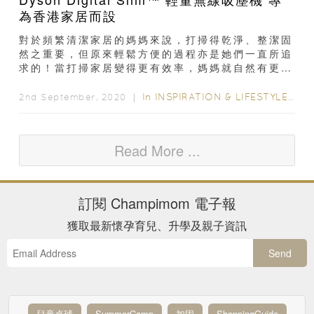
為香港家居而設
對於頻繁清潔家居的媽媽來說，打掃得乾淨、整潔固
然之重要，但原來輕鬆方便的過程亦是她們一直所追
求的！當打掃家居變得更有效率，媽媽就自然有更多
時間陪伴子女，增進親子感情。而 Dyson 全新推出
的...
In
INSPIRATION & LIFESTYLE
/
家
2nd September, 2020 ｜
Read More ...
訂閱
Champimom
電子報
獲取最新懷孕育兒、升學及親子資訊
Send
兒童桌球
SummerCamp
加固
ShoppingGuide