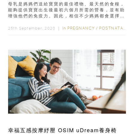
母乳是媽媽們送給寶寶的最佳禮物、最天然的食糧，
能夠提供寶寶出生後最初六個月所需的營養，並有助
增強他們的免疫力。因此，相信不少媽媽都會選擇以
母乳餵哺寶寶。可是當媽媽選擇「親餵」寶寶時會經
常糾結...
In
PREGNANCY
/
POSTNATAL CARE
25th September, 2020 ｜
幸福五感按摩紓壓 OSIM uDream養身椅