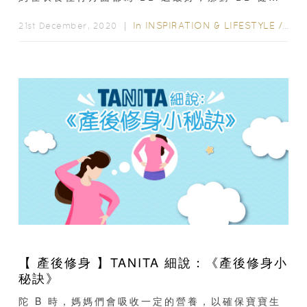
最「重」要的，但又最「輕」的潔淨空氣呢？疫情肆
虐...
In
INSPIRATION & LIFESTYLE
/
家居
21st December, 2020 ｜
【 產後修身 】TANITA 細說：《產後修身小
秘訣》
陀 B 時，媽媽們會吸收一定的營養，以確保寶寶生