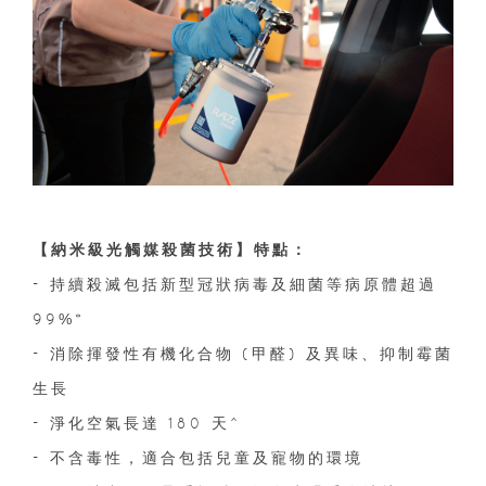
【納米級光觸媒殺菌技術】特點：
- 持續殺滅包括新型冠狀病毒及細菌等病原體超過
99%*
- 消除揮發性有機化合物 (甲醛) 及異味、抑制霉菌
生長
- 淨化空氣長達 180 天^
- 不含毒性，適合包括兒童及寵物的環境