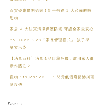
百貨優惠價開始喇！新手爸媽 2 大必備餵哺
恩物
家居 4 大法寶清潔保護防禦 守護全家最安心
YouTube Kids「家長管理模式」 孩子學．
樂零污染
【消毒百科】消毒產品暗藏危機，敢用家人健
康作賭注？
寵物 Staycation ︳ 3 間貴氣酒店留港與寵
物度假
Tags :