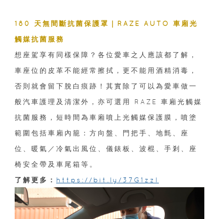
180 天無間斷抗菌保護罩｜RAZE AUTO 車廂光
觸媒抗菌服務
想座駕享有同樣保障？各位愛車之人應該都了解，
車座位的皮革不能經常擦拭，更不能用酒精消毒，
否則就會留下脫白痕跡！其實除了可以為愛車做一
般汽車護理及清潔外，亦可選用 RAZE 車廂光觸媒
抗菌服務，短時間為車廂噴上光觸媒保護膜，噴塗
範圍包括車廂內籠：方向盤、門把手、地氈、座
位、暖氣／冷氣出風位、儀錶板、波棍、手剎、座
椅安全帶及車尾箱等。
了解更多：
https://bit.ly/37G1zzI