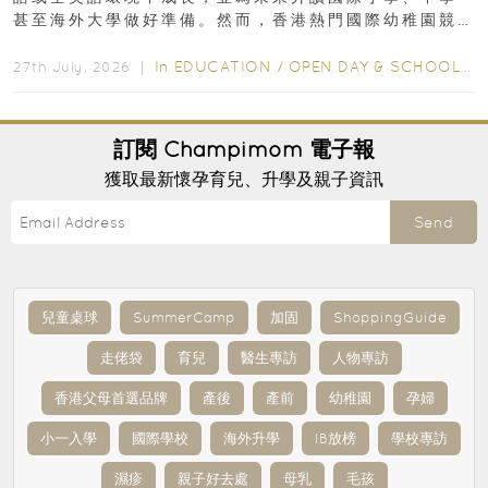
甚至海外大學做好準備。然而，香港熱門國際幼稚園競
爭激烈，大部分學校會於入學前約一年開始接受申請...
In
EDUCATION
/
OPEN DAY & SCHOOL EVENTS
27th July, 2026 ｜
訂閱
Champimom
電子報
獲取最新懷孕育兒、升學及親子資訊
Send
兒童桌球
SummerCamp
加固
ShoppingGuide
走佬袋
育兒
醫生專訪
人物專訪
香港父母首選品牌
產後
產前
幼稚園
孕婦
小一入學
國際學校
海外升學
IB放榜
學校專訪
濕疹
親子好去處
母乳
毛孩