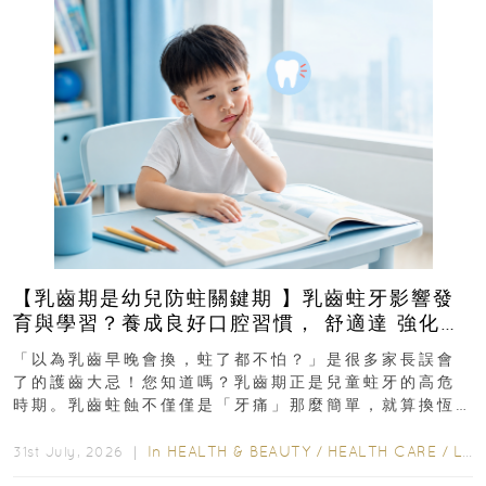
【乳齒期是幼兒防蛀關鍵期 】乳齒蛀牙影響發
育與學習？養成良好口腔習慣， 舒適達 強化琺
瑯質 兒童牙膏防護指南
「以為乳齒早晚會換，蛀了都不怕？」是很多家長誤會
了的護齒大忌！您知道嗎？乳齒期正是兒童蛀牙的高危
時期。乳齒蛀蝕不僅僅是「牙痛」那麼簡單，就算換恆
齒也有影響！後果將如骨牌效應般...
In
HEALTH & BEAUTY
/
HEALTH CARE
/
LIFESTYLE
31st July, 2026 ｜