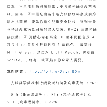
口罩，不單能阻隔細菌病毒．更具備光觸媒殺菌機
制。因為口罩中層是由納米級光觸媒物料製成的熔
噴布抗菌層，能為你建立雙重安全防線，達到全天
候持續殺滅病毒細菌的強大功效。RAZE 三層光觸
媒抗菌口罩 更貼心備有高達 10 種不同配色及 4
種尺寸（小童尺寸暫時只有 3 款配色： 薄荷綠
Mint Green、淡柔粉 Light Peach、純棉白
White），總有一款至貼合你全家人需要。
立即購買：
https://bit.ly/3vemB0p
- 光觸媒殺菌機制持續殺滅細菌及病毒高達 99%**
- BFE（細菌過濾率）、PFE（粒子過濾率）及
VFE（病毒過濾率）> 99%