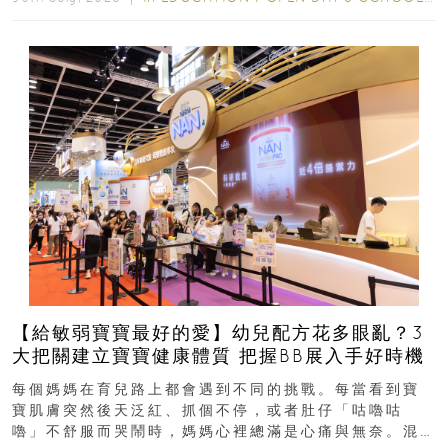
【給敏弱寶寶最好的愛】幼兒配方花多眼亂？3
大把關建立寶寶健康體質 把握BB展入手好時機
每個媽媽在育兒路上都會遇到不同的挑戰。每當看到寶
寶肌膚突然後天泛紅、抓個不停，或者肚仔「咕嚕咕
嚕」不舒服而哭鬧時，媽媽心裡總滿是心痛與無奈。混