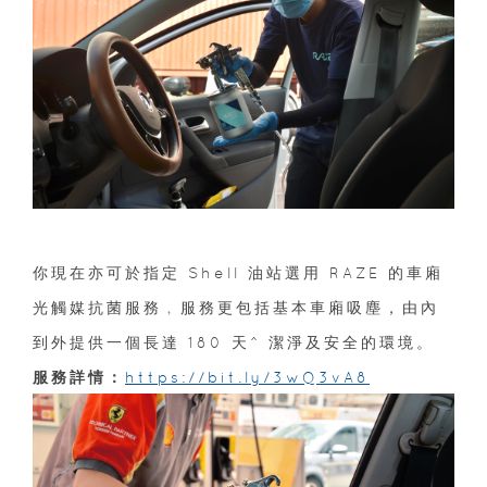
你現在亦可於指定 Shell 油站選用 RAZE 的車廂
光觸媒抗菌服務﹐服務更包括基本車廂吸塵，由內
到外提供一個長達 180 天^ 潔淨及安全的環境。
服務詳情：
https://bit.ly/3wQ3vA8