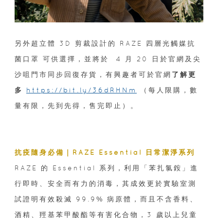
另外超立體 3D 剪裁設計的 RAZE 四層光觸媒抗
菌口罩 可供選擇，並將於 4 月 20 日於官網及尖
沙咀門市同步回復存貨，有興趣者可於官網
了解更
多
https://bit.ly/36dRHNm
（每人限購，數
量有限，先到先得，售完即止）。
抗疫隨身必備｜RAZE Essential 日常潔淨系列
RAZE 的 Essential 系列，利用「苯扎氯銨」進
行即時、安全而有力的消毒，其成效更於實驗室測
試證明有效殺滅 99.9% 病原體，而且不含香料、
酒精、羥基苯甲酸酯等有害化合物，3 歲以上兒童