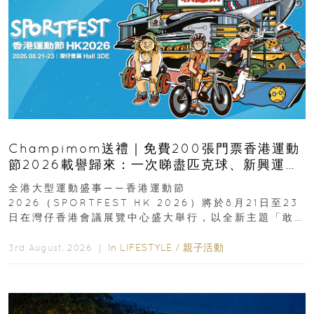
Champimom送禮｜免費200張門票香港運動
節2026載譽歸來：一次睇盡匹克球、新興運
動、街舞比賽＋逾百運動品牌展覽
全港大型運動盛事——香港運動節
2026（SPORTFEST HK 2026）將於8月21日至23
日在灣仔香港會議展覽中心盛大舉行，以全新主題「敢
運動大排檔」登場，集合...
In
LIFESTYLE
/
親子活動
3rd August, 2026 ｜