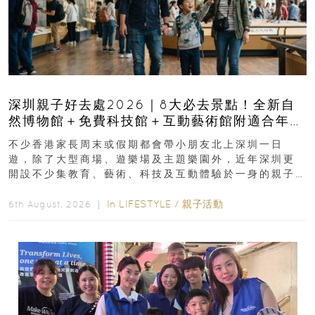
深圳親子好去處2026｜8大必去景點！全新自
然博物館＋免費科技館＋互動藝術館附適合年
齡、交通、門票、開放時間
不少香港家長周末或假期都會帶小朋友北上深圳一日
遊，除了大型商場、遊樂場及主題樂園外，近年深圳更
開設不少集教育、藝術、科技及互動體驗於一身的親子
好去處！暑假唔想再行商場...
In
LIFESTYLE
/
親子活動
6th August, 2026 ｜