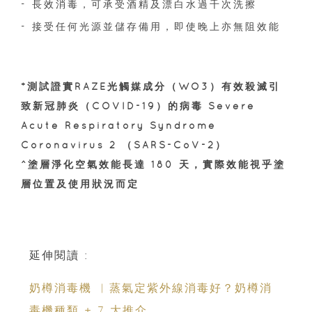
- 長效消毒，可承受酒精及漂白水過千次洗擦
- 接受任何光源並儲存備用，即使晚上亦無阻效能
*測試證實RAZE光觸媒成分（WO3）有效殺滅引
致新冠肺炎（COVID-19）的病毒 Severe
Acute Respiratory Syndrome
Coronavirus 2 （SARS-CoV-2）
^塗層淨化空氣效能長達 180 天，實際效能視乎塗
層位置及使用狀況而定
延伸閱讀 :
奶樽消毒機 ︳蒸氣定紫外線消毒好？奶樽消
毒機種類 + 7 大推介