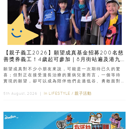
【親子義工2026】願望成真基金招募200名慈
善獎券義工！4歲起可參加｜8月街站遍及港九
新界
願望成真對不少小朋友來說，可能是一次期待已久的驚
喜；但對正在接受漫長治療的重病兒童而言，一個等待
實現的願望，卻可以成為陪伴他們走過低谷、勇敢面對
逆境的重要力量。▲ 願...
In
LIFESTYLE
/
親子活動
5th August, 2026 ｜