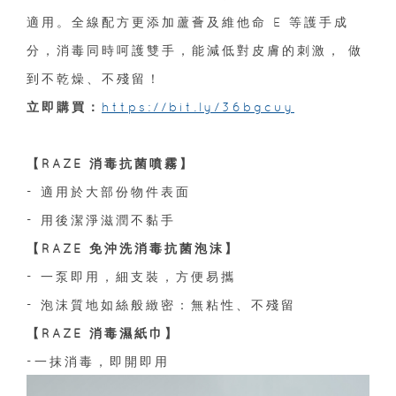
適用。全線配方更添加蘆薈及維他命 E 等護手成
分，消毒同時呵護雙手，能減低對皮膚的刺激， 做
到不乾燥、不殘留！
立即購買：
https://bit.ly/36bgcuy
【RAZE 消毒抗菌噴霧】
- 適用於大部份物件表面
- 用後潔淨滋潤不黏手
【RAZE 免沖洗消毒抗菌泡沫】
- 一泵即用，細支裝，方便易攜
- 泡沫質地如絲般緻密：無粘性、不殘留
【RAZE 消毒濕紙巾】
-一抹消毒，即開即用