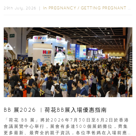
合餵養揀奶粉？選擇幼兒配...
In
PREGNANCY
/
GETTING PREGNANT
/
P
29th July, 2026 ｜
BB 展2026 ︳荷花BB展入場優惠指南
「荷花 BB 展」將於2026年7月30日至8月2日於香港
會議展覽中心舉行，展會有多達500個展銷攤位，齊集
更多最新、最齊全的親子資訊，各位準爸媽在入場前應