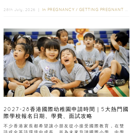
先閱讀購物指南...
In
PREGNANCY
/
GETTING PREGNANT
/
P
28th July, 2026 ｜
2027-28香港國際幼稚園申請時間｜5大熱門國
際學校報名日期、學費、面試攻略
不少香港家長都希望讓小朋友從小接受國際教育，在雙
語或全英語環境中成長，並為未來升讀國際小學、中學