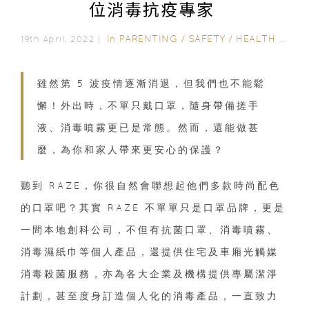
位消毒抗疫專家
In
PARENTING
/
SAFETY
/
HEALTH & BEAUTY
19th April, 2022｜
雖然第 5 波疫情逐漸消退，但我們也不能鬆
懈！外出時，不單只戴口罩，隨身帶備搓手
液、消毒噴霧更已是常態。然而，還能做甚
麼，為你和家人帶來更安心的保護？
聽到 RAZE，你很自然會聯想起他們多款時尚配色
的口罩吧？其實 RAZE 不單單只是口罩品牌，更是
一間本地創科公司，不但有抗菌口罩、消毒噴霧、
消毒濕紙巾等個人產品，還提供住宅及車廂光觸媒
消毒殺菌服務，亦為各大企業及機構提供專屬潔淨
計劃，甚至度身訂造個人化的消毒產品，一直致力