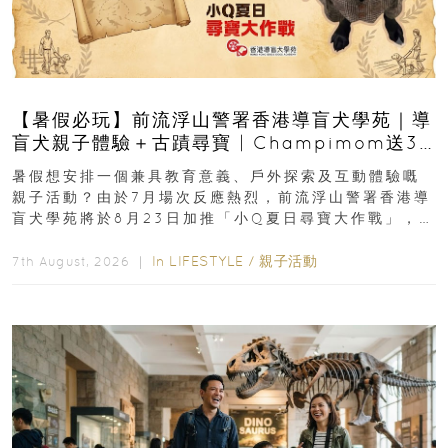
【暑假必玩】前流浮山警署香港導盲犬學苑｜導
盲犬親子體驗＋古蹟尋寶 | Champimom送3
組免費名額
暑假想安排一個兼具教育意義、戶外探索及互動體驗嘅
親子活動？由於7月場次反應熱烈，前流浮山警署香港導
盲犬學苑將於8月23日加推「小Q夏日尋寶大作戰」，家
長與小朋友可以走進前流浮山警署...
In
LIFESTYLE
/
親子活動
7th August, 2026 ｜