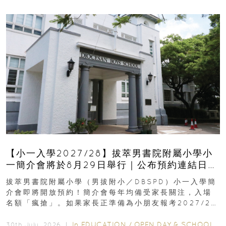
【小一入學2027/28】拔萃男書院附屬小學小
一簡介會將於8月29日舉行｜公布預約連結日期
｜更設有網上重溫
拔萃男書院附屬小學（男拔附小／DBSPD）小一入學簡
介會即將開放預約！簡介會每年均備受家長關注，入場
名額「瘋搶」。如果家長正準備為小朋友報考2027/28
學年小一，想...
In
EDUCATION
/
OPEN DAY & SCHOOL EVENTS
30th July, 2026 ｜