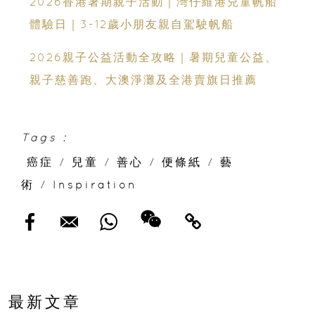
2026香港暑期親子活動｜灣仔維港兒童帆船
體驗日｜3-12歲小朋友親自駕駛帆船
2026親子公益活動全攻略｜暑期兒童公益、
親子慈善跑、大澳淨灘及全港賣旗日推薦
Tags :
癌症
/
兒童
/
善心
/
便條紙
/
藝
術
/
Inspiration
最新文章