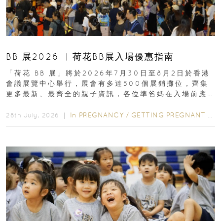
BB 展2026 ︳荷花BB展入場優惠指南
「荷花 BB 展」將於2026年7月30日至8月2日於香港
會議展覽中心舉行，展會有多達500個展銷攤位，齊集
更多最新、最齊全的親子資訊，各位準爸媽在入場前應
先閱讀購物指南...
In
PREGNANCY
/
GETTING PREGNANT
/
P
28th July, 2026 ｜