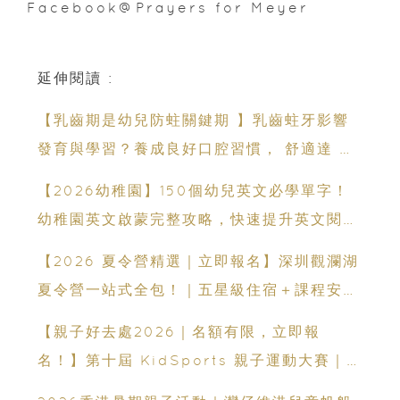
Facebook@Prayers for Meyer
延伸閱讀 :
【乳齒期是幼兒防蛀關鍵期 】乳齒蛀牙影響
發育與學習？養成良好口腔習慣， 舒適達 強
化琺瑯質 兒童牙膏防護指南
【2026幼稚園】150個幼兒英文必學單字！
幼稚園英文啟蒙完整攻略，快速提升英文閱讀
能力
【2026 夏令營精選｜立即報名】深圳觀瀾湖
夏令營一站式全包！｜五星級住宿＋課程安排
｜童軍野外定向＋滑雪＋無人機操控＋網球等
【親子好去處2026｜名額有限，立即報
12大主題
名！】第十屆 KidSports 親子運動大賽｜
50+學校認可：啟發兒童小鐵人潛能