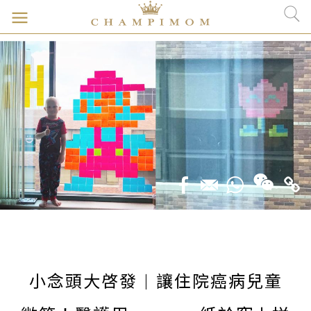
小念頭大啓發 | 讓住院癌病兒童