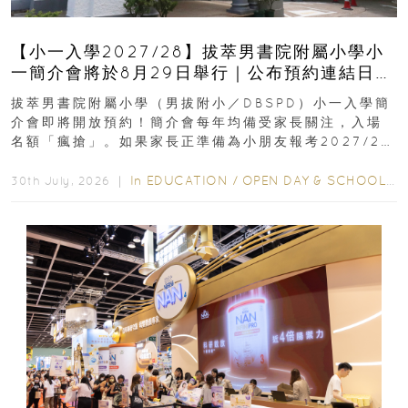
【小一入學2027/28】拔萃男書院附屬小學小
一簡介會將於8月29日舉行｜公布預約連結日期
｜更設有網上重溫
拔萃男書院附屬小學（男拔附小／DBSPD）小一入學簡
介會即將開放預約！簡介會每年均備受家長關注，入場
名額「瘋搶」。如果家長正準備為小朋友報考2027/28
學年小一，想...
In
EDUCATION
/
OPEN DAY & SCHOOL EVENTS
30th July, 2026 ｜