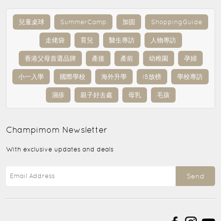
兒童桌球
SummerCamp
加固
ShoppingGuide
走佬袋
育兒
醫生專訪
人物專訪
香港父母首選品牌
產後
產前
幼稚園
孕婦
小一入學
國際學校
海外升學
IB放榜
學校專訪
濕疹
親子好去處
母乳
毛孩
Champimom
Newsletter
With exclusive updates and deals
Send