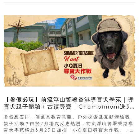
【暑假必玩】前流浮山警署香港導盲犬學苑｜導
盲犬親子體驗＋古蹟尋寶 | Champimom送3
組免費名額
暑假想安排一個兼具教育意義、戶外探索及互動體驗嘅
親子活動？由於7月場次反應熱烈，前流浮山警署香港導
盲犬學苑將於8月23日加推「小Q夏日尋寶大作戰」，家
長與小朋友可以走進前流浮山警署...