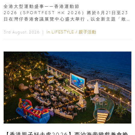
動、街舞比賽＋逾百運動品牌展覽
全港大型運動盛事——香港運動節
2026（SPORTFEST HK 2026）將於8月21日至23
日在灣仔香港會議展覽中心盛大舉行，以全新主題「敢
運動大排檔」登場，集合...
In
LIFESTYLE
/
親子活動
3rd August, 2026 ｜
【香港親子好去處2026】西沙海旁睇戲兼食晚