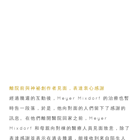
離院前與神祕創作者見面，表達衷心感謝
經過幾週的互動後，Meyer Mixdorf 的治療也暫
時告一段落，於是，他向對面的人們留下了感謝的
訊息。在他們離開醫院回家之前，Meyer
Mixdorf 和母親向對棟的醫療人員見面致意，除了
表達感謝並表示在過去幾週，能接收到來自陌生人