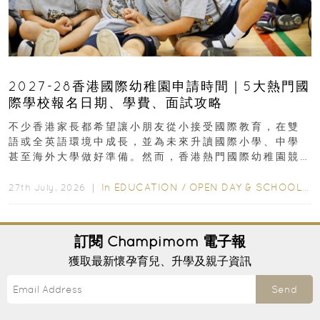
2027-28香港國際幼稚園申請時間｜5大熱門國
際學校報名日期、學費、面試攻略
不少香港家長都希望讓小朋友從小接受國際教育，在雙
語或全英語環境中成長，並為未來升讀國際小學、中學
甚至海外大學做好準備。然而，香港熱門國際幼稚園競
爭激烈，大部分學校會於入學前約一年開始接受申請...
In
EDUCATION
/
OPEN DAY & SCHOOL EVENTS
27th July, 2026 ｜
訂閱
Champimom
電子報
獲取最新懷孕育兒、升學及親子資訊
Send