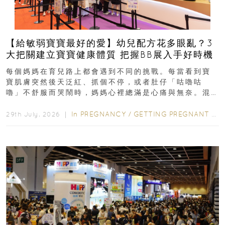
【給敏弱寶寶最好的愛】幼兒配方花多眼亂？3
大把關建立寶寶健康體質 把握BB展入手好時機
每個媽媽在育兒路上都會遇到不同的挑戰。每當看到寶
寶肌膚突然後天泛紅、抓個不停，或者肚仔「咕嚕咕
嚕」不舒服而哭鬧時，媽媽心裡總滿是心痛與無奈。混
合餵養揀奶粉？選擇幼兒配...
In
PREGNANCY
/
GETTING PREGNANT
/
P
29th July, 2026 ｜