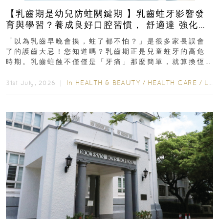
【乳齒期是幼兒防蛀關鍵期 】乳齒蛀牙影響發
育與學習？養成良好口腔習慣， 舒適達 強化琺
瑯質 兒童牙膏防護指南
「以為乳齒早晚會換，蛀了都不怕？」是很多家長誤會
了的護齒大忌！您知道嗎？乳齒期正是兒童蛀牙的高危
時期。乳齒蛀蝕不僅僅是「牙痛」那麼簡單，就算換恆
齒也有影響！後果將如骨牌效應般...
In
HEALTH & BEAUTY
/
HEALTH CARE
/
LIFESTYLE
31st July, 2026 ｜