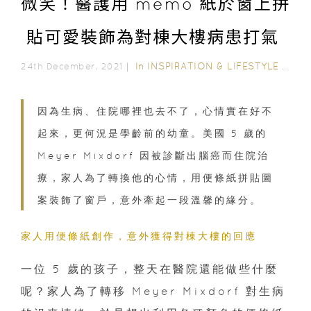
微笑！醫護用 memo 紙於窗上拼
貼可愛裝飾為對棟大樓病患打氣
In
INSPIRATION & LIFESTYLE
/
INS
24th December, 2021｜
因為生病、住院哪裡也去不了，心情實在好不
起來，更何況是學齡前的幼童。美國 5 歲的
Meyer Mixdorf 因被診斷出腦癌而住院治
療，家人為了轉換他的心情，用便條紙拼貼圖
案裝飾了窗戶，意外牽起一段溫馨的緣分。
家人用便條紙創作，意外獲得對棟大樓的回應
一位 5 歲的孩子，整天在醫院還能做些什麼
呢？家人為了轉移 Meyer Mixdorf 對生病