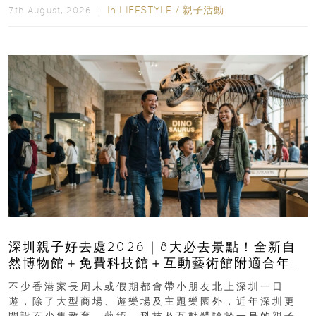
In
LIFESTYLE
/
親子活動
7th August, 2026 ｜
深圳親子好去處2026｜8大必去景點！全新自
然博物館＋免費科技館＋互動藝術館附適合年
齡、交通、門票、開放時間
不少香港家長周末或假期都會帶小朋友北上深圳一日
遊，除了大型商場、遊樂場及主題樂園外，近年深圳更
開設不少集教育、藝術、科技及互動體驗於一身的親子