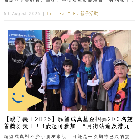
好去處！暑假唔想再行商場...
In
LIFESTYLE
/
親子活動
6th August, 2026 ｜
【親子義工2026】願望成真基金招募200名慈
善獎券義工！4歲起可參加｜8月街站遍及港九
新界
願望成真對不少小朋友來說，可能是一次期待已久的驚