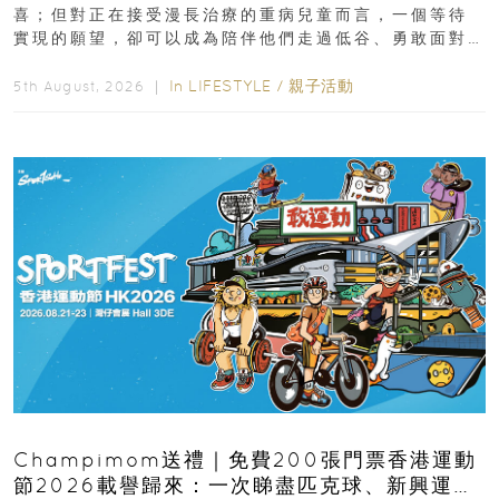
喜；但對正在接受漫長治療的重病兒童而言，一個等待
實現的願望，卻可以成為陪伴他們走過低谷、勇敢面對
逆境的重要力量。▲ 願...
In
LIFESTYLE
/
親子活動
5th August, 2026 ｜
Champimom送禮｜免費200張門票香港運動
節2026載譽歸來：一次睇盡匹克球、新興運