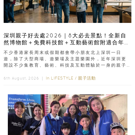
深圳親子好去處2026｜8大必去景點！全新自
然博物館＋免費科技館＋互動藝術館附適合年
齡、交通、門票、開放時間
不少香港家長周末或假期都會帶小朋友北上深圳一日
遊，除了大型商場、遊樂場及主題樂園外，近年深圳更
開設不少集教育、藝術、科技及互動體驗於一身的親子
好去處！暑假唔想再行商場...
In
LIFESTYLE
/
親子活動
6th August, 2026 ｜