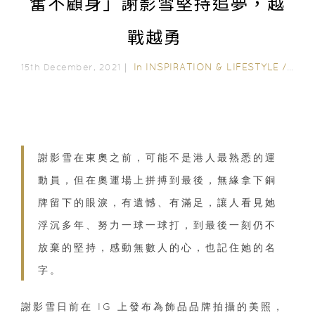
奮不顧身」謝影雪堅持追夢，越
戰越勇
In
INSPIRATION & LIFESTYLE
/
INSP
15th December, 2021｜
謝影雪在東奧之前，可能不是港人最熟悉的運
動員，但在奧運場上拼搏到最後，無緣拿下銅
牌留下的眼淚，有遺憾、有滿足，讓人看見她
浮沉多年、努力一球一球打，到最後一刻仍不
放棄的堅持，感動無數人的心，也記住她的名
字。
謝影雪日前在 IG 上發布為飾品品牌拍攝的美照，