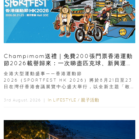
Champimom送禮｜免費200張門票香港運動
節2026載譽歸來：一次睇盡匹克球、新興運
動、街舞比賽＋逾百運動品牌展覽
全港大型運動盛事——香港運動節
2026（SPORTFEST HK 2026）將於8月21日至23
日在灣仔香港會議展覽中心盛大舉行，以全新主題「敢
運動大排檔」登場，集合...
In
LIFESTYLE
/
親子活動
3rd August, 2026 ｜