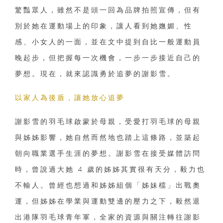
驚豔眾人，雖然不是頭一回為品牌拍照宣傳，但有
別於她在運動場上的印象，讓人看到她嫵媚、性
感、小女人的一面，並在文中提到自比一般運動員
晚起步，但把握每一次機會，一步一步接近自己的
夢想。現在，就來認識勇於追夢的謝影雪。
以家人為後盾，讓她放心追夢
謝影雪的羽毛球啟蒙於母親，受愛打羽毛球的母親
與姊姊影響，她自然而然地也踏上這條路，並築起
朝向職業選手生涯的夢想。謝影雪在接受媒體訪問
時，曾說過大她 4 歲的姊姊其實很有天分，毅力也
不輸人。曾經也想過和姊姊組個「姊妹檔」出戰奧
運，但姊姊在學業與運動雙邊的壓力之下，毅然退
出港隊羽毛球青年軍，全家的資源與關注轉往謝影