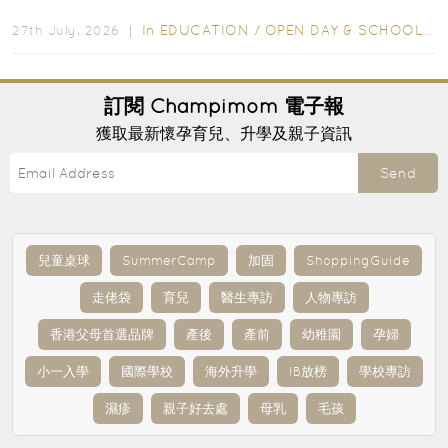
爭激烈，大部分學校會於入學前約一年開始接受申請...
In
EDUCATION
/
OPEN DAY & SCHOOL EVENTS
27th July, 2026 ｜
訂閱
Champimom
電子報
獲取最新懷孕育兒、升學及親子資訊
Send
兒童桌球
SummerCamp
加固
ShoppingGuide
走佬袋
育兒
醫生專訪
人物專訪
香港父母首選品牌
產後
產前
幼稚園
孕婦
小一入學
國際學校
海外升學
IB放榜
學校專訪
濕疹
親子好去處
母乳
毛孩