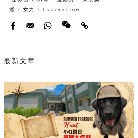
運
/
女力
/
LadieShine
最新文章