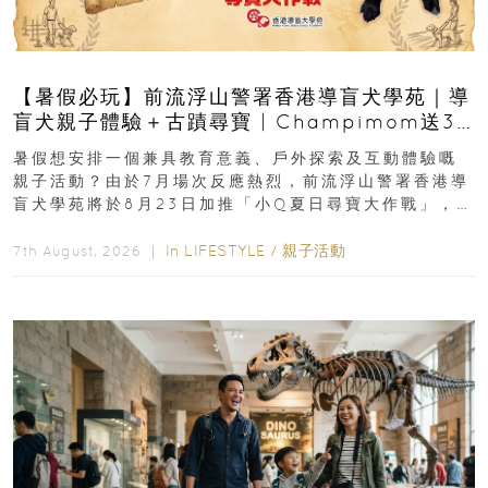
【暑假必玩】前流浮山警署香港導盲犬學苑｜導
盲犬親子體驗＋古蹟尋寶 | Champimom送3
組免費名額
暑假想安排一個兼具教育意義、戶外探索及互動體驗嘅
親子活動？由於7月場次反應熱烈，前流浮山警署香港導
盲犬學苑將於8月23日加推「小Q夏日尋寶大作戰」，家
長與小朋友可以走進前流浮山警署...
In
LIFESTYLE
/
親子活動
7th August, 2026 ｜