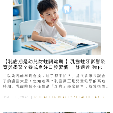
【乳齒期是幼兒防蛀關鍵期 】乳齒蛀牙影響發
育與學習？養成良好口腔習慣， 舒適達 強化琺
瑯質 兒童牙膏防護指南
「以為乳齒早晚會換，蛀了都不怕？」是很多家長誤會
了的護齒大忌！您知道嗎？乳齒期正是兒童蛀牙的高危
時期。乳齒蛀蝕不僅僅是「牙痛」那麼簡單，就算換恆
齒也有影響！後果將如骨牌效應般...
In
HEALTH & BEAUTY
/
HEALTH CARE
/
LIFESTYLE
31st July, 2026 ｜