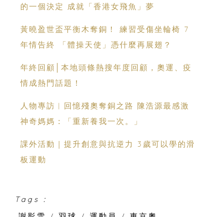
的一個決定 成就「香港女飛魚」夢
黃曉盈世盃平衡木奪銅！ 練習受傷坐輪椅 7
年情告終 「體操天使」憑什麼再展翅？
年終回顧│本地頭條熱搜年度回顧，奧運、疫
情成熱門話題！
人物專訪︳回憶殘奧奪銅之路 陳浩源最感激
神奇媽媽：「重新養我一次。」
課外活動｜提升創意與抗逆力 3歲可以學的滑
板運動
Tags :
謝影雪
/
羽球
/
運動員
/
東京奧