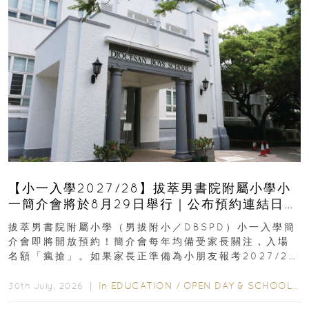
【小一入學2027/28】拔萃男書院附屬小學小
一簡介會將於8月29日舉行｜公布預約連結日期
｜更設有網上重溫
拔萃男書院附屬小學（男拔附小／DBSPD）小一入學簡
介會即將開放預約！簡介會每年均備受家長關注，入場
名額「瘋搶」。如果家長正準備為小朋友報考2027/28
學年小一，想...
In
EDUCATION
/
OPEN DAY & SCHOOL EVENTS
30th July, 2026 ｜