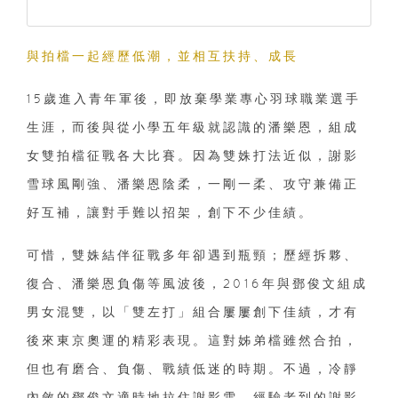
與拍檔一起經歷低潮，並相互扶持、成長
15歲進入青年軍後，即放棄學業專心羽球職業選手
生涯，而後與從小學五年級就認識的潘樂恩，組成
女雙拍檔征戰各大比賽。因為雙姝打法近似，謝影
雪球風剛強、潘樂恩陰柔，一剛一柔、攻守兼備正
好互補，讓對手難以招架，創下不少佳績。
可惜，雙姝結伴征戰多年卻遇到瓶頸；歷經拆夥、
復合、潘樂恩負傷等風波後，2016年與鄧俊文組成
男女混雙，以「雙左打」組合屢屢創下佳績，才有
後來東京奧運的精彩表現。這對姊弟檔雖然合拍，
但也有磨合、負傷、戰績低迷的時期。不過，冷靜
內斂的鄧俊文適時地拉住謝影雪，經驗老到的謝影