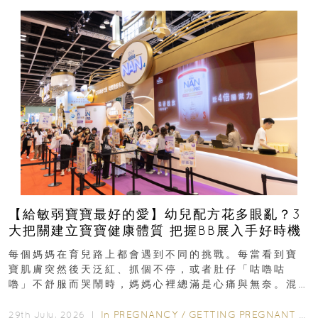
【給敏弱寶寶最好的愛】幼兒配方花多眼亂？3
大把關建立寶寶健康體質 把握BB展入手好時機
每個媽媽在育兒路上都會遇到不同的挑戰。每當看到寶
寶肌膚突然後天泛紅、抓個不停，或者肚仔「咕嚕咕
嚕」不舒服而哭鬧時，媽媽心裡總滿是心痛與無奈。混
合餵養揀奶粉？選擇幼兒配...
In
PREGNANCY
/
GETTING PREGNANT
/
P
29th July, 2026 ｜