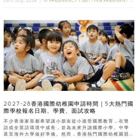
In
PREGNANCY
/
GETTING PREGNANT
/
P
28th July, 2026 ｜
2027-28香港國際幼稚園申請時間｜5大熱門國
際學校報名日期、學費、面試攻略
不少香港家長都希望讓小朋友從小接受國際教育，在雙
語或全英語環境中成長，並為未來升讀國際小學、中學
甚至海外大學做好準備。然而，香港熱門國際幼稚園競