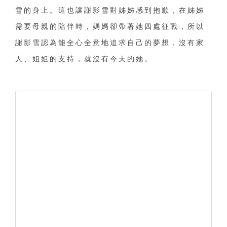
雪的身上。這也讓謝影雪對姊姊感到抱歉，在姊姊
需要母親的陪伴時，媽媽卻帶著她四處征戰，所以
謝影雪認為能全心全意地追求自己的夢想，沒有家
人、姐姐的支持，就沒有今天的她。