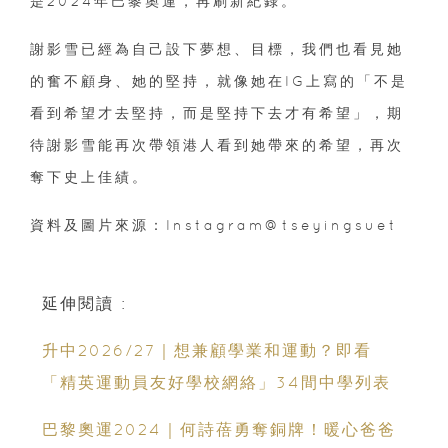
是2024年巴黎奧運，再刷新紀錄。
謝影雪已經為自己設下夢想、目標，我們也看見她
的奮不顧身、她的堅持，就像她在IG上寫的「不是
看到希望才去堅持，而是堅持下去才有希望」，期
待謝影雪能再次帶領港人看到她帶來的希望，再次
奪下史上佳績。
資料及圖片來源：Instagram@tseyingsuet
延伸閱讀 :
升中2026/27｜想兼顧學業和運動？即看
「精英運動員友好學校網絡」34間中學列表
巴黎奧運2024｜何詩蓓勇奪銅牌！暖心爸爸