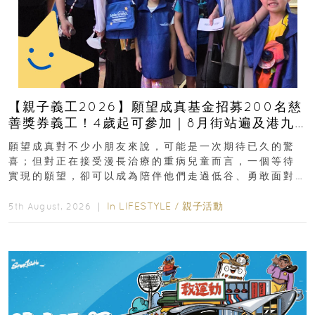
【親子義工2026】願望成真基金招募200名慈
善獎券義工！4歲起可參加｜8月街站遍及港九
新界
願望成真對不少小朋友來說，可能是一次期待已久的驚
喜；但對正在接受漫長治療的重病兒童而言，一個等待
實現的願望，卻可以成為陪伴他們走過低谷、勇敢面對
逆境的重要力量。▲ 願...
In
LIFESTYLE
/
親子活動
5th August, 2026 ｜