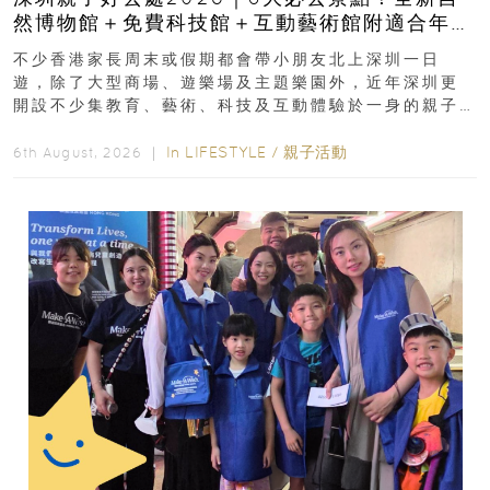
然博物館＋免費科技館＋互動藝術館附適合年
齡、交通、門票、開放時間
不少香港家長周末或假期都會帶小朋友北上深圳一日
遊，除了大型商場、遊樂場及主題樂園外，近年深圳更
開設不少集教育、藝術、科技及互動體驗於一身的親子
好去處！暑假唔想再行商場...
In
LIFESTYLE
/
親子活動
6th August, 2026 ｜