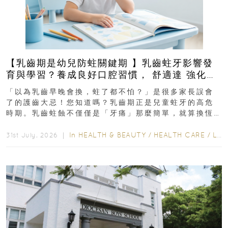
【乳齒期是幼兒防蛀關鍵期 】乳齒蛀牙影響發
育與學習？養成良好口腔習慣， 舒適達 強化琺
瑯質 兒童牙膏防護指南
「以為乳齒早晚會換，蛀了都不怕？」是很多家長誤會
了的護齒大忌！您知道嗎？乳齒期正是兒童蛀牙的高危
時期。乳齒蛀蝕不僅僅是「牙痛」那麼簡單，就算換恆
齒也有影響！後果將如骨牌效應般...
In
HEALTH & BEAUTY
/
HEALTH CARE
/
LIFESTYLE
31st July, 2026 ｜