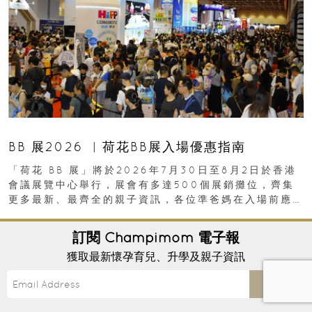
BB 展2026 ︳荷花BB展入場優惠指南
「荷花 BB 展」將於2026年7月30日至8月2日於香港
會議展覽中心舉行，展會有多達500個展銷攤位，齊集
更多最新、最齊全的親子資訊，各位準爸媽在入場前應
先閱讀購物指南...
In
PREGNANCY
/
GETTING PREGNANT
/
P
28th July, 2026 ｜
訂閱
Champimom
電子報
獲取最新懷孕育兒、升學及親子資訊
Send