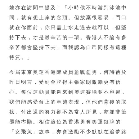
她亦在訪問中提及：「小時侯不時游到泳池中
間，就有想上岸的念頭。但放棄很容易，門口
就在你面前，你只需上水走過去就可以，但堅
持下去，才是最辛苦的一環。香港人不論有多
辛苦都會堅持下去，而我認為自己同樣有這種
特質。」
今屆東京奧運香港隊成員愈戰愈勇，何詩蓓於
昨日明言，受到金牌得主張家朗激勵更有信
心。每位運動員能夠來到奧運賽場並不容易，
我們能感受台上的卓越表現，但他們背後的取
捨、付出過的努力卻不為常人所見，亦並非筆
墨能盡顯。相信這位為香港勇奪奧運銀牌的
「女飛魚」故事，亦會激勵不少默默在追夢路