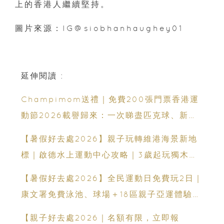
上的香港人繼續堅持。
圖片來源：IG@siobhanhaughey01
延伸閱讀 :
Champimom送禮｜免費200張門票香港運
動節2026載譽歸來：一次睇盡匹克球、新興
運動、街舞比賽＋逾百運動品牌展覽
【暑假好去處2026】親子玩轉維港海景新地
標｜啟德水上運動中心攻略｜3歲起玩獨木舟
＋7大親子水上活動＋報名方法
【暑假好去處2026】全民運動日免費玩2日｜
康文署免費泳池、球場＋18區親子亞運體驗活
動｜附搶先預約攻略
【親子好去處2026｜名額有限，立即報