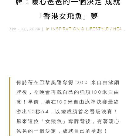
牌！暖心爸爸的一個決定 成就
「香港女飛魚」夢
In
INSPIRATION & LIFESTYLE
/
HEALTH & BEAUTY
31st July, 2024｜
何詩蓓在巴黎奧運奪得 200 米自由泳銅
牌後，今晚會再戰自己的強項100米自由
泳！早前，她在100米自由泳準決賽最終
游出52秒64，以總成績首名晉級決賽！
原來這位「女飛魚」奪牌背後，有著暖心
爸爸的一個決定，成就自己的夢想！