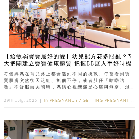
【給敏弱寶寶最好的愛】幼兒配方花多眼亂？3
大把關建立寶寶健康體質 把握BB展入手好時機
每個媽媽在育兒路上都會遇到不同的挑戰。每當看到寶
寶肌膚突然後天泛紅、抓個不停，或者肚仔「咕嚕咕
嚕」不舒服而哭鬧時，媽媽心裡總滿是心痛與無奈。混
合餵養揀奶粉？選擇幼兒配...
In
PREGNANCY
/
GETTING PREGNANT
/
P
29th July, 2026 ｜