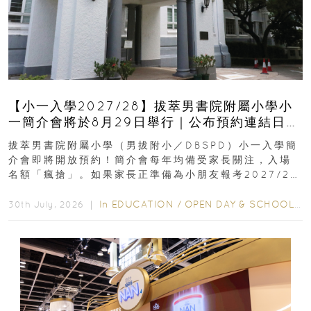
【小一入學2027/28】拔萃男書院附屬小學小
一簡介會將於8月29日舉行｜公布預約連結日期
｜更設有網上重溫
拔萃男書院附屬小學（男拔附小／DBSPD）小一入學簡
介會即將開放預約！簡介會每年均備受家長關注，入場
名額「瘋搶」。如果家長正準備為小朋友報考2027/28
學年小一，想...
In
EDUCATION
/
OPEN DAY & SCHOOL EVENTS
30th July, 2026 ｜