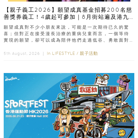
【親子義工2026】願望成真基金招募200名慈
善獎券義工！4歲起可參加｜8月街站遍及港九
新界
願望成真對不少小朋友來說，可能是一次期待已久的驚
喜；但對正在接受漫長治療的重病兒童而言，一個等待
實現的願望，卻可以成為陪伴他們走過低谷、勇敢面對
逆境的重要力量。▲ 願...
In
LIFESTYLE
/
親子活動
5th August, 2026 ｜