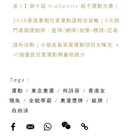
名！】第十屆 KidSports 親子運動大賽｜
50+學校認可：啟發兒童小鐵人潛能
2026香港暑期兒童運動課程全攻略｜6大熱
門暑期運動班：籃球/網球/劍擊/欖球/忍者訓
練+親子跑步賽
課外活動｜小朋友最喜愛運動項目大曝光 ＋
10個優質兒童運動興趣班推介
Tags :
運動
/
東京奧運
/
何詩蓓
/
香港女
飛魚
/
全能學霸
/
奧運獎牌
/
銀牌
/
自由泳