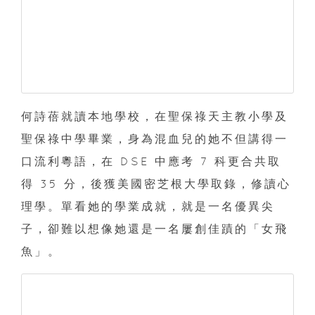
何詩蓓就讀本地學校，在聖保祿天主教小學及
聖保祿中學畢業，身為混血兒的她不但講得一
口流利粵語，在 DSE 中應考 7 科更合共取
得 35 分，後獲美國密芝根大學取錄，修讀心
理學。單看她的學業成就，就是一名優異尖
子，卻難以想像她還是一名屢創佳蹟的「女飛
魚」。