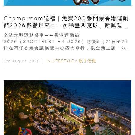
Champimom送禮｜免費200張門票香港運動
節2026載譽歸來：一次睇盡匹克球、新興運
動、街舞比賽＋逾百運動品牌展覽
全港大型運動盛事——香港運動節
2026（SPORTFEST HK 2026）將於8月21日至23
日在灣仔香港會議展覽中心盛大舉行，以全新主題「敢
運動大排檔」登場，集合...
In
LIFESTYLE
/
親子活動
3rd August, 2026 ｜