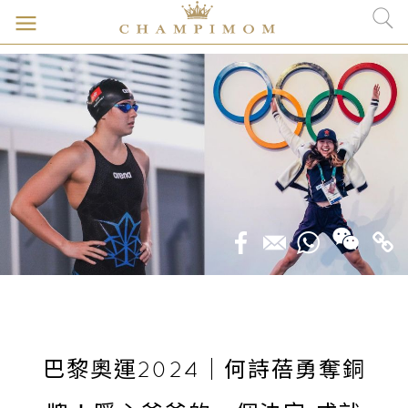
巴黎奧運2024｜何詩蓓勇奪銅