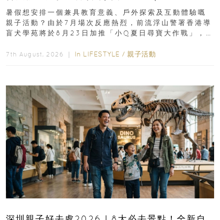
組免費名額
暑假想安排一個兼具教育意義、戶外探索及互動體驗嘅
親子活動？由於7月場次反應熱烈，前流浮山警署香港導
盲犬學苑將於8月23日加推「小Q夏日尋寶大作戰」，家
長與小朋友可以走進前流浮山警署...
In
LIFESTYLE
/
親子活動
7th August, 2026 ｜
深圳親子好去處2026｜8大必去景點！全新自