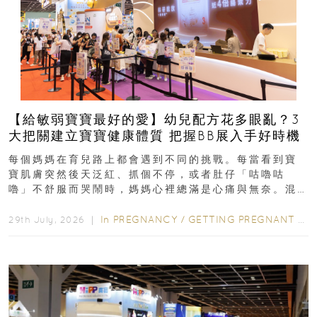
【給敏弱寶寶最好的愛】幼兒配方花多眼亂？3
大把關建立寶寶健康體質 把握BB展入手好時機
每個媽媽在育兒路上都會遇到不同的挑戰。每當看到寶
寶肌膚突然後天泛紅、抓個不停，或者肚仔「咕嚕咕
嚕」不舒服而哭鬧時，媽媽心裡總滿是心痛與無奈。混
合餵養揀奶粉？選擇幼兒配...
In
PREGNANCY
/
GETTING PREGNANT
/
P
29th July, 2026 ｜