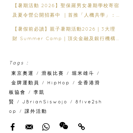
【暑期活動 2026】聖保羅男女暑期學校寄宿
及夏令營公開招募中 ｜首推「人機共學」：
聯乘蘇格蘭場專家、拍賣官｜10-14 歲必報的
【暑假前必讀】親子暑期活動2026｜3大理
領袖體驗營
財 Summer Camp｜頂尖金融及銀行機構
專家親授｜ Finpod｜ESF Explore｜理財
實驗室｜投委會理財教育體驗館
Tags :
東京奧運
/
滑板比賽
/
堀米雄斗
/
金牌運動員
/
HipHop
/
全香港滑
板協會
/
李凱
賢
/
JBrianSiswojo
/
8five2sh
op
/
課外活動