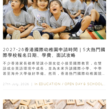
2027-28香港國際幼稚園申請時間｜5大熱門國
際學校報名日期、學費、面試攻略
不少香港家長都希望讓小朋友從小接受國際教育，在雙
語或全英語環境中成長，並為未來升讀國際小學、中學
甚至海外大學做好準備。然而，香港熱門國際幼稚園競
爭激烈，大部分學校會於入學前約一年開始接受申請...
In
EDUCATION
/
OPEN DAY & SCHOOL EVENTS
27th July, 2026 ｜