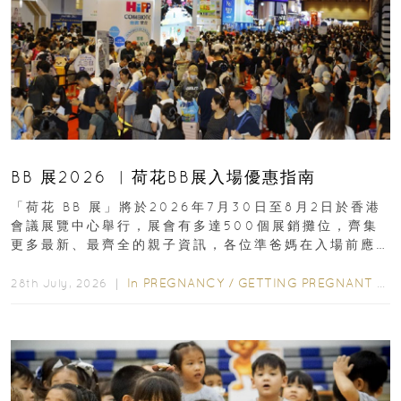
BB 展2026 ︳荷花BB展入場優惠指南
「荷花 BB 展」將於2026年7月30日至8月2日於香港
會議展覽中心舉行，展會有多達500個展銷攤位，齊集
更多最新、最齊全的親子資訊，各位準爸媽在入場前應
先閱讀購物指南...
In
PREGNANCY
/
GETTING PREGNANT
/
P
28th July, 2026 ｜