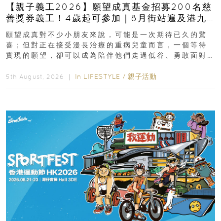
【親子義工2026】願望成真基金招募200名慈
善獎券義工！4歲起可參加｜8月街站遍及港九
新界
願望成真對不少小朋友來說，可能是一次期待已久的驚
喜；但對正在接受漫長治療的重病兒童而言，一個等待
實現的願望，卻可以成為陪伴他們走過低谷、勇敢面對
逆境的重要力量。▲ 願...
In
LIFESTYLE
/
親子活動
5th August, 2026 ｜