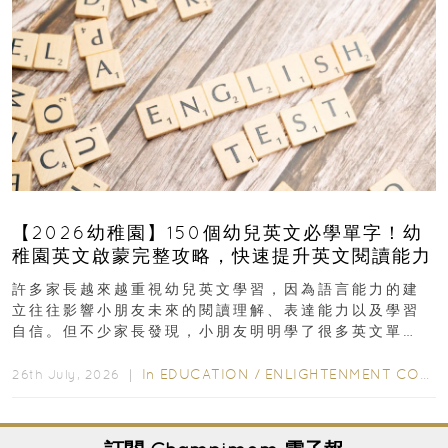
【2026幼稚園】150個幼兒英文必學單字！幼
稚園英文啟蒙完整攻略，快速提升英文閱讀能力
許多家長越來越重視幼兒英文學習，因為語言能力的建
立往往影響小朋友未來的閱讀理解、表達能力以及學習
自信。但不少家長發現，小朋友明明學了很多英文單
字，真正開始閱讀英文故事書時，仍然容易卡住...
In
EDUCATION
/
ENLIGHTENMENT CORNER
26th July, 2026 ｜