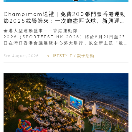
Champimom送禮｜免費200張門票香港運動
節2026載譽歸來：一次睇盡匹克球、新興運
動、街舞比賽＋逾百運動品牌展覽
全港大型運動盛事——香港運動節
2026（SPORTFEST HK 2026）將於8月21日至23
日在灣仔香港會議展覽中心盛大舉行，以全新主題「敢
運動大排檔」登場，集合...
In
LIFESTYLE
/
親子活動
3rd August, 2026 ｜