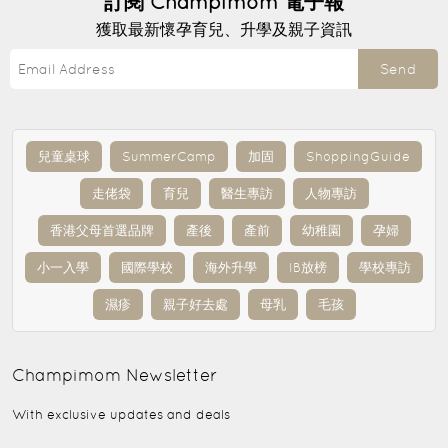
訂閱
Champimom
電子報
獲取最新懷孕育兒、升學及親子資訊
Send
兒童桌球
SummerCamp
加固
ShoppingGuide
走佬袋
育兒
醫生專訪
人物專訪
香港父母首選品牌
產後
產前
幼稚園
孕婦
小一入學
國際學校
海外升學
IB放榜
學校專訪
濕疹
親子好去處
母乳
毛孩
Champimom
Newsletter
With exclusive updates and deals