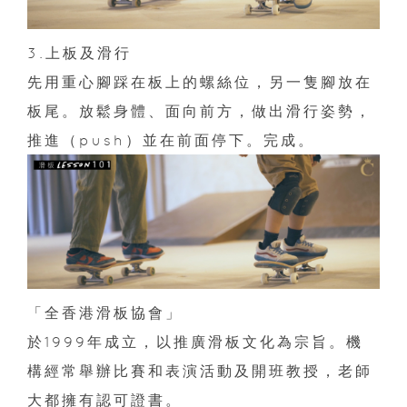
3.上板及滑行
先用重心腳踩在板上的螺絲位，另一隻腳放在
板尾。放鬆身體、面向前方，做出滑行姿勢，
推進（push）並在前面停下。完成。
「全香港滑板協會」
於1999年成立，以推廣滑板文化為宗旨。機
構經常舉辦比賽和表演活動及開班教授，老師
大都擁有認可證書。