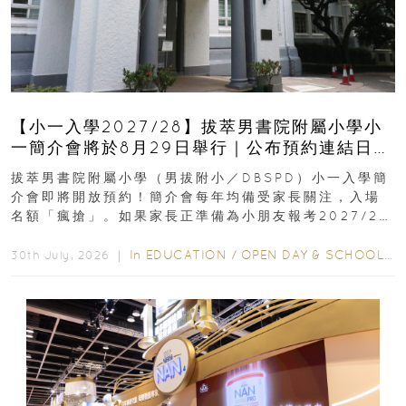
【小一入學2027/28】拔萃男書院附屬小學小
一簡介會將於8月29日舉行｜公布預約連結日期
｜更設有網上重溫
拔萃男書院附屬小學（男拔附小／DBSPD）小一入學簡
介會即將開放預約！簡介會每年均備受家長關注，入場
名額「瘋搶」。如果家長正準備為小朋友報考2027/28
學年小一，想...
In
EDUCATION
/
OPEN DAY & SCHOOL EVENTS
30th July, 2026 ｜