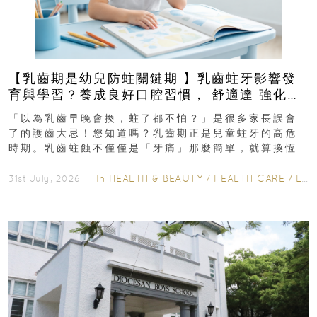
【乳齒期是幼兒防蛀關鍵期 】乳齒蛀牙影響發
育與學習？養成良好口腔習慣， 舒適達 強化琺
瑯質 兒童牙膏防護指南
「以為乳齒早晚會換，蛀了都不怕？」是很多家長誤會
了的護齒大忌！您知道嗎？乳齒期正是兒童蛀牙的高危
時期。乳齒蛀蝕不僅僅是「牙痛」那麼簡單，就算換恆
齒也有影響！後果將如骨牌效應般...
In
HEALTH & BEAUTY
/
HEALTH CARE
/
LIFESTYLE
31st July, 2026 ｜