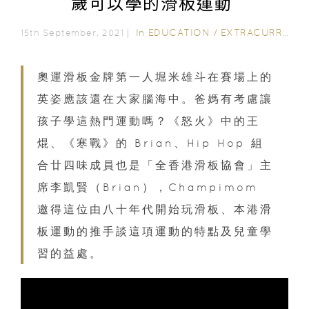
歲可以學的滑板運動
In
EDUCATION
/
EXTRACURRICULAR ACTIVITIES
15th September, 2021｜
奧運滑板金牌第一人堀米雄斗在賽場上的
英姿應該還在大家腦海中。爸媽有考慮讓
孩子學這熱門運動嗎？《怒火》中的王
焜、《寒戰》的 Brian、Hip Hop 組
合廿四味成員也是「全香港滑板協會」主
席李凱賢（Brian），Champimom
邀得這位由八十年代開始玩滑板、本港滑
板運動的推手談這項運動的特點及兒童學
習的益處。