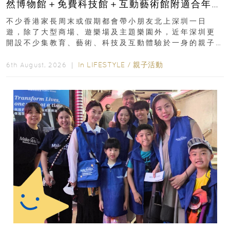
然博物館＋免費科技館＋互動藝術館附適合年
齡、交通、門票、開放時間
不少香港家長周末或假期都會帶小朋友北上深圳一日
遊，除了大型商場、遊樂場及主題樂園外，近年深圳更
開設不少集教育、藝術、科技及互動體驗於一身的親子
好去處！暑假唔想再行商場...
In
LIFESTYLE
/
親子活動
6th August, 2026 ｜