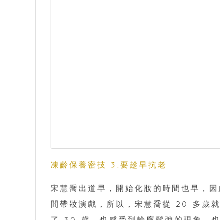
凍齡保養密技 3.要趁早抗老
宋慧喬出道早，開始化妝的時間也早，因
間帶妝演戲，所以，宋慧喬從 20 多
了 30 歲，也感受到輪廓鬆弛的現象