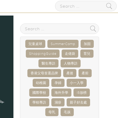
兒童桌球
SummerCamp
加固
ShoppingGuide
走佬袋
育兒
醫生專訪
人物專訪
香港父母首選品牌
產後
產前
幼稚園
孕婦
小一入學
國際學校
海外升學
IB放榜
學校專訪
濕疹
親子好去處
母乳
毛孩