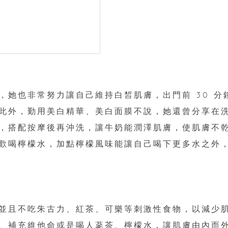
，她也非常努力讓自己維持白皙肌膚，出門前 30 分
此外，勤用美白精華、美白面膜不說，她還曾分享在
，搭配按摩後再沖洗，讓牛奶能潤澤肌膚，使肌膚不
歡喝檸檬水，加點檸檬風味能讓自己喝下更多水之外
並且不吃朱古力、紅茶、可樂等刺激性食物，以減少
、補充維他命或是喝人蔘茶、檸檬水，讓肌膚由內而