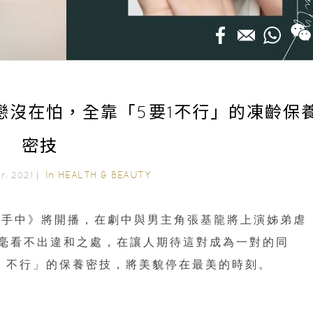
戀沒在怕，全靠「5要1不行」的凍齡保
密技
In
HEALTH & BEAUTY
er, 2021｜
分手中》將開播，在劇中與男主角張基龍將上演姊弟虐
卻絲毫看不出違和之處，在讓人期待這對成為一對的同
1 不行」的保養密技，將美貌停在最美的時刻。