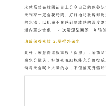
宋慧喬曾在韓國節目上分享自己的保養訣
天到家一定會花時間、好好地將妝容卸乾
的水溫，以肌膚不會感到冷或熱的溫度為
週內至少會敷 1-2 次清潔型面膜，加強
凍齡保養密技 2.要裡外保水
此外，宋慧喬還很重視「保濕」，睡前除
膚水分散失，好讓夜晚細胞能充分修復成
喬每天會喝上大量的水，不僅補充身體所