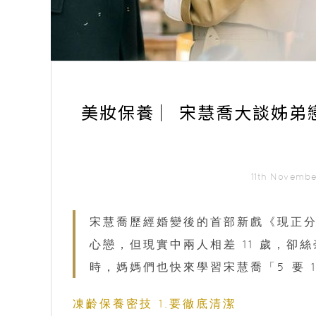
美妝保養 ︳宋慧喬大談姊弟
11th Novemb
宋慧喬歷經婚變後的首部新戲《現正
心戀，但現實中兩人相差 11 歲，
時，媽媽們也快來學習宋慧喬「5 要 
凍齡保養密技 1.要徹底清潔