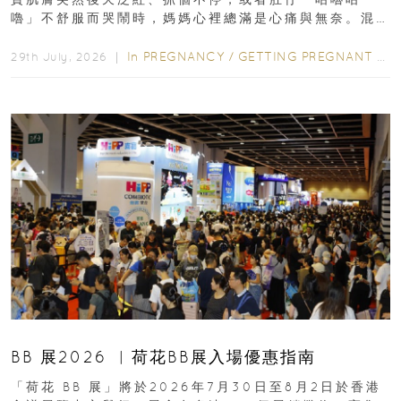
嚕」不舒服而哭鬧時，媽媽心裡總滿是心痛與無奈。混
合餵養揀奶粉？選擇幼兒配...
In
PREGNANCY
/
GETTING PREGNANT
/
P
29th July, 2026 ｜
BB 展2026 ︳荷花BB展入場優惠指南
「荷花 BB 展」將於2026年7月30日至8月2日於香港