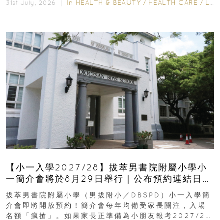
In
HEALTH & BEAUTY
/
HEALTH CARE
/
LIFESTYLE
31st July, 2026 ｜
【小一入學2027/28】拔萃男書院附屬小學小
一簡介會將於8月29日舉行｜公布預約連結日期
｜更設有網上重溫
拔萃男書院附屬小學（男拔附小／DBSPD）小一入學簡
介會即將開放預約！簡介會每年均備受家長關注，入場
名額「瘋搶」。如果家長正準備為小朋友報考2027/28