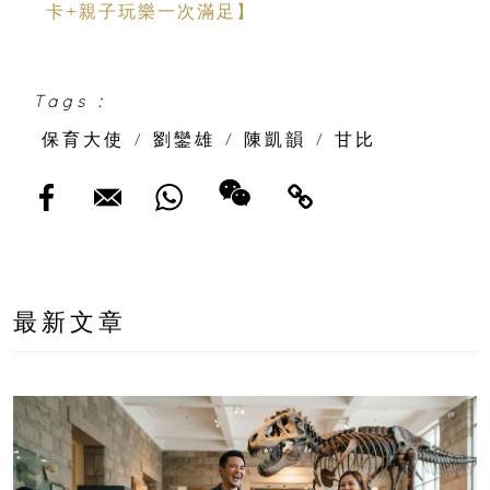
卡+親子玩樂一次滿足】
Tags :
保育大使
/
劉鑾雄
/
陳凱韻
/
甘比
最新文章