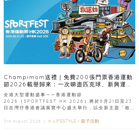
Champimom送禮｜免費200張門票香港運動
節2026載譽歸來：一次睇盡匹克球、新興運
動、街舞比賽＋逾百運動品牌展覽
全港大型運動盛事——香港運動節
2026（SPORTFEST HK 2026）將於8月21日至23
日在灣仔香港會議展覽中心盛大舉行，以全新主題「敢
運動大排檔」登場，集合...
In
LIFESTYLE
/
親子活動
3rd August, 2026 ｜