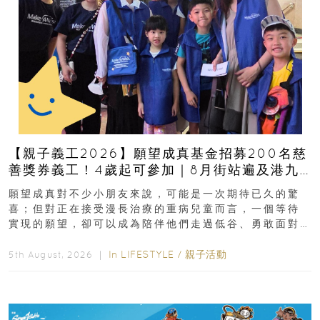
【親子義工2026】願望成真基金招募200名慈
善獎券義工！4歲起可參加｜8月街站遍及港九
新界
願望成真對不少小朋友來說，可能是一次期待已久的驚
喜；但對正在接受漫長治療的重病兒童而言，一個等待
實現的願望，卻可以成為陪伴他們走過低谷、勇敢面對
逆境的重要力量。▲ 願...
In
LIFESTYLE
/
親子活動
5th August, 2026 ｜