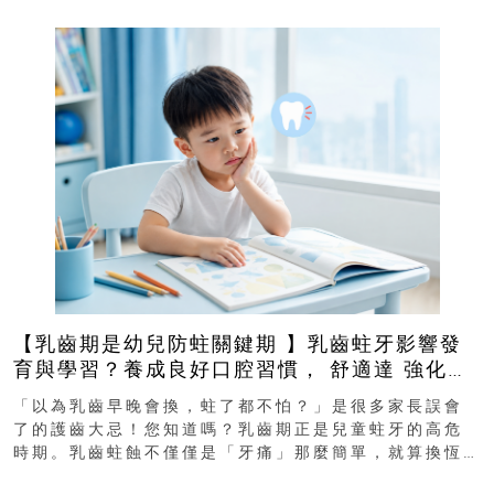
【乳齒期是幼兒防蛀關鍵期 】乳齒蛀牙影響發
育與學習？養成良好口腔習慣， 舒適達 強化琺
瑯質 兒童牙膏防護指南
「以為乳齒早晚會換，蛀了都不怕？」是很多家長誤會
了的護齒大忌！您知道嗎？乳齒期正是兒童蛀牙的高危
時期。乳齒蛀蝕不僅僅是「牙痛」那麼簡單，就算換恆
齒也有影響！後果將如骨牌效應般...