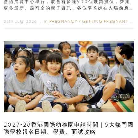
會議展覽中心舉行，展會有多達500個展銷攤位，齊集
更多最新、最齊全的親子資訊，各位準爸媽在入場前應
先閱讀購物指南...
In
PREGNANCY
/
GETTING PREGNANT
/
P
28th July, 2026 ｜
2027-28香港國際幼稚園申請時間｜5大熱門國
際學校報名日期、學費、面試攻略