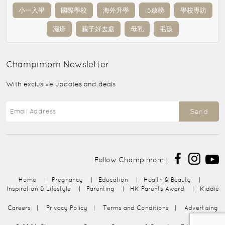
小一入學
國際學校
海外升學
IB放榜
學校專訪
濕疹
親子好去處
母乳
毛孩
Champimom
Newsletter
With exclusive updates and deals
Send
Follow Champimom :
Home
|
Pregnancy
|
Education
|
Health & Beauty
|
Inspiration & Lifestyle
|
Parenting
|
HK Parents Award
|
Kiddie
Careers
|
Privacy Policy
|
Terms and Conditions
|
Advertising