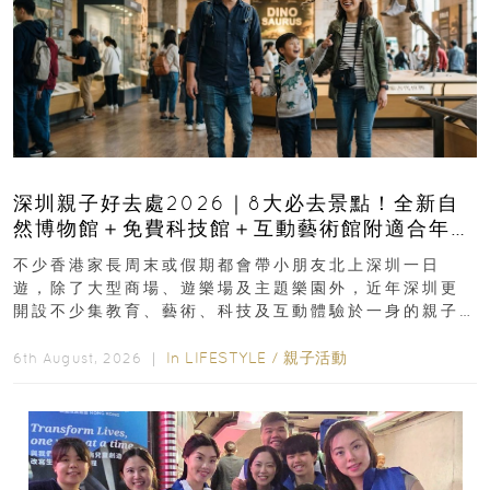
深圳親子好去處2026｜8大必去景點！全新自
然博物館＋免費科技館＋互動藝術館附適合年
齡、交通、門票、開放時間
不少香港家長周末或假期都會帶小朋友北上深圳一日
遊，除了大型商場、遊樂場及主題樂園外，近年深圳更
開設不少集教育、藝術、科技及互動體驗於一身的親子
好去處！暑假唔想再行商場...
In
LIFESTYLE
/
親子活動
6th August, 2026 ｜