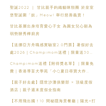
聖誕2022 ｜ 甘比親手鈎織貓咪頸圈 於皇室
堡聖誕圍「奴」Meow! 舉行慈善義賣！
甘比基層出身培育愛心子女 為圓女兒心願為
弱勢辦秀樺廚房
【送挪亞方舟職感實驗室2.0門票】暑假好去
處2026｜Champimom送禮｜限量送30套
親子門票連遊戲代幣 （總值HK$10,680）
Champimom送禮【附得獎名單】｜限量免
體驗六大職業角色 玩轉暑假！
費｜香港導盲犬學苑「小Q夏日尋寶大作
戰」：親子活動＋導盲犬工作示範＋古蹟尋寶
【親子好去處】隱世沙灘俱樂部 × 頂級度假
酒店｜親子週末度假全指南
【不用飛出國！10 間秘隱海景餐廳｜陽光+打