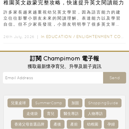
稚園英文啟蒙完整攻略，快速提升英文閱讀能力
許多家長越來越重視幼兒英文學習，因為語言能力的建
立往往影響小朋友未來的閱讀理解、表達能力以及學習
自信。但不少家長發現，小朋友明明學了很多英文單
字，真正開始閱讀英文故事書時，仍然容易卡住...
In
EDUCATION
/
ENLIGHTENMENT CORNER
26th July, 2026 ｜
訂閱
Champimom
電子報
獲取最新懷孕育兒、升學及親子資訊
Send
兒童桌球
SummerCamp
加固
ShoppingGuide
走佬袋
育兒
醫生專訪
人物專訪
香港父母首選品牌
產後
產前
幼稚園
孕婦