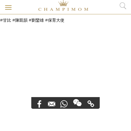
#甘比 #陳凱韻 #劉鑾雄 #保育大使