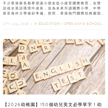
不少香港家長都希望讓小朋友從小接受國際教育，在雙
語或全英語環境中成長，並為未來升讀國際小學、中學
甚至海外大學做好準備。然而，香港熱門國際幼稚園競
爭激烈，大部分學校會於入學前約一年開始接受申請...
In
EDUCATION
/
OPEN DAY & SCHOOL EVENTS
27th July, 2026 ｜
【2026幼稚園】150個幼兒英文必學單字！幼