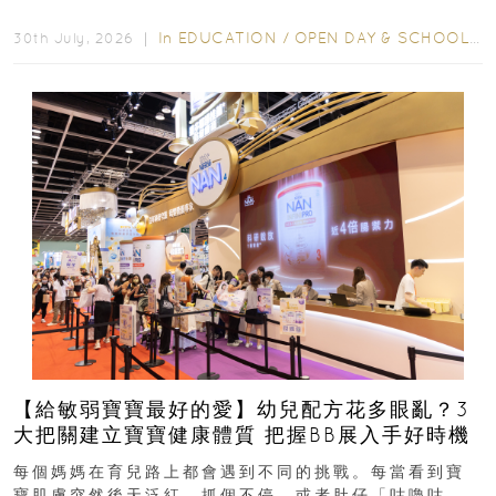
學年小一，想...
In
EDUCATION
/
OPEN DAY & SCHOOL EVENTS
30th July, 2026 ｜
【給敏弱寶寶最好的愛】幼兒配方花多眼亂？3
大把關建立寶寶健康體質 把握BB展入手好時機
每個媽媽在育兒路上都會遇到不同的挑戰。每當看到寶
寶肌膚突然後天泛紅、抓個不停，或者肚仔「咕嚕咕