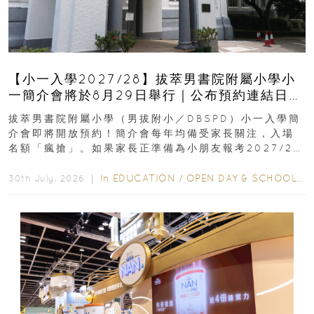
【小一入學2027/28】拔萃男書院附屬小學小
一簡介會將於8月29日舉行｜公布預約連結日期
｜更設有網上重溫
拔萃男書院附屬小學（男拔附小／DBSPD）小一入學簡
介會即將開放預約！簡介會每年均備受家長關注，入場
名額「瘋搶」。如果家長正準備為小朋友報考2027/28
學年小一，想...
In
EDUCATION
/
OPEN DAY & SCHOOL EVENTS
30th July, 2026 ｜