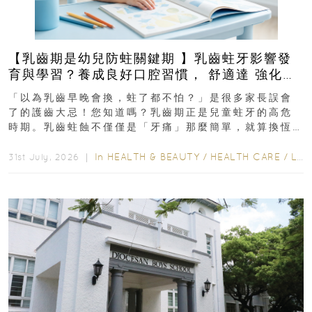
【乳齒期是幼兒防蛀關鍵期 】乳齒蛀牙影響發
育與學習？養成良好口腔習慣， 舒適達 強化琺
瑯質 兒童牙膏防護指南
「以為乳齒早晚會換，蛀了都不怕？」是很多家長誤會
了的護齒大忌！您知道嗎？乳齒期正是兒童蛀牙的高危
時期。乳齒蛀蝕不僅僅是「牙痛」那麼簡單，就算換恆
齒也有影響！後果將如骨牌效應般...
In
HEALTH & BEAUTY
/
HEALTH CARE
/
LIFESTYLE
31st July, 2026 ｜