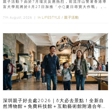
親子活動？由於7月場次反應熱烈，前流浮山警署香港導
盲犬學苑將於8月23日加推「小Q夏日尋寶大作戰」，家
長與小朋友可以走進前流浮山警署...
In
LIFESTYLE
/
親子活動
7th August, 2026 ｜
深圳親子好去處2026｜8大必去景點！全新自
然博物館＋免費科技館＋互動藝術館附適合年