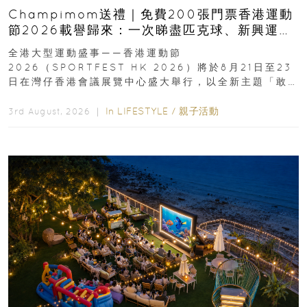
Champimom送禮｜免費200張門票香港運動
節2026載譽歸來：一次睇盡匹克球、新興運
動、街舞比賽＋逾百運動品牌展覽
全港大型運動盛事——香港運動節
2026（SPORTFEST HK 2026）將於8月21日至23
日在灣仔香港會議展覽中心盛大舉行，以全新主題「敢
運動大排檔」登場，集合...
In
LIFESTYLE
/
親子活動
3rd August, 2026 ｜