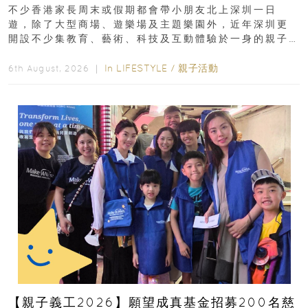
齡、交通、門票、開放時間
不少香港家長周末或假期都會帶小朋友北上深圳一日
遊，除了大型商場、遊樂場及主題樂園外，近年深圳更
開設不少集教育、藝術、科技及互動體驗於一身的親子
好去處！暑假唔想再行商場...
In
LIFESTYLE
/
親子活動
6th August, 2026 ｜
【親子義工2026】願望成真基金招募200名慈