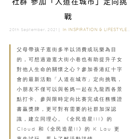
社群 參加「人道在城市」定向挑
戰
In
INSPIRATION & LIFESTYLE
/
FA
20th September, 2021｜
父母帶孩子逛街多半以消費或玩樂為目
的，可想過遊逛大街小巷也有助提升子女
對他人生命的關懷之心？參加香港紅十字
會的最新活動「人道在城市」定向挑戰，
小朋友不僅可以與爸媽一起在九龍西各景
點打卡、參與限時定向比賽完成任務獲證
書贏獎牌，更可對有需要的社群加深認
識，建立同理心。《全民造星III》的
Cloud 和《全民造星II》的 K Lau 更
率先試玩，馬上了解活動詳情。