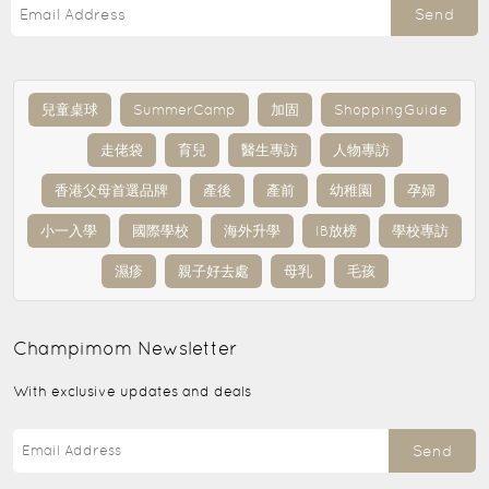
Send
兒童桌球
SummerCamp
加固
ShoppingGuide
走佬袋
育兒
醫生專訪
人物專訪
香港父母首選品牌
產後
產前
幼稚園
孕婦
小一入學
國際學校
海外升學
IB放榜
學校專訪
濕疹
親子好去處
母乳
毛孩
Champimom
Newsletter
With exclusive updates and deals
Send