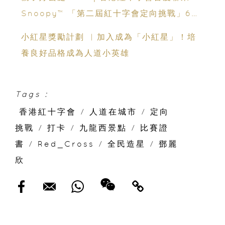
Snoopy™ 「第二屆紅十字會定向挑戰」60
個打卡點+4個實體任務點
小紅星獎勵計劃 ︳加入成為「小紅星」！培
養良好品格成為人道小英雄
Tags :
香港紅十字會
/
人道在城市
/
定向
挑戰
/
打卡
/
九龍西景點
/
比賽證
書
/
Red_Cross
/
全民造星
/
鄧麗
欣