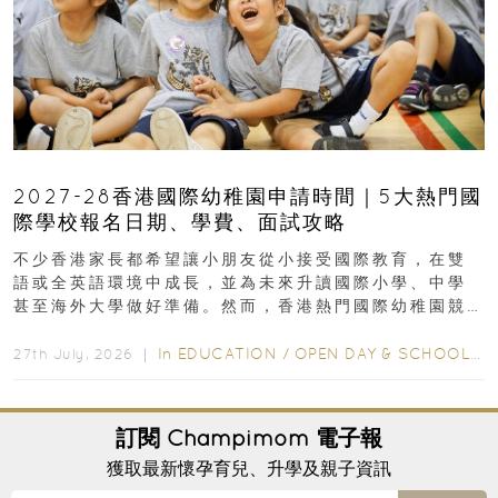
2027-28香港國際幼稚園申請時間｜5大熱門國
際學校報名日期、學費、面試攻略
不少香港家長都希望讓小朋友從小接受國際教育，在雙
語或全英語環境中成長，並為未來升讀國際小學、中學
甚至海外大學做好準備。然而，香港熱門國際幼稚園競
爭激烈，大部分學校會於入學前約一年開始接受申請...
In
EDUCATION
/
OPEN DAY & SCHOOL EVENTS
27th July, 2026 ｜
訂閱
Champimom
電子報
獲取最新懷孕育兒、升學及親子資訊