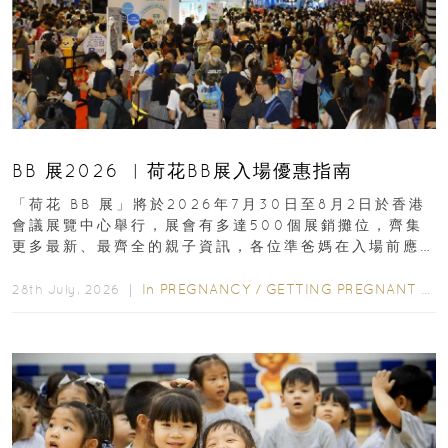
BB 展2026 ︳荷花BB展入場優惠指南
「荷花 BB 展」將於2026年7月30日至8月2日於香港
會議展覽中心舉行，展會有多達500個展銷攤位，齊集
更多最新、最齊全的親子資訊，各位準爸媽在入場前應
先閱讀購物指南...
In
PREGNANCY
/
GETTING PREGNANT
/
P
28th July, 2026 ｜