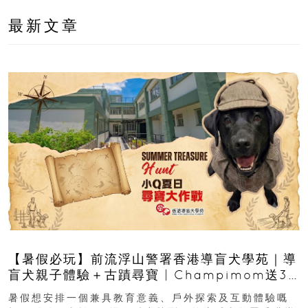
最新文章
【暑假必玩】前流浮山警署香港導盲犬學苑｜導
盲犬親子體驗＋古蹟尋寶 | Champimom送3
組免費名額
暑假想安排一個兼具教育意義、戶外探索及互動體驗嘅