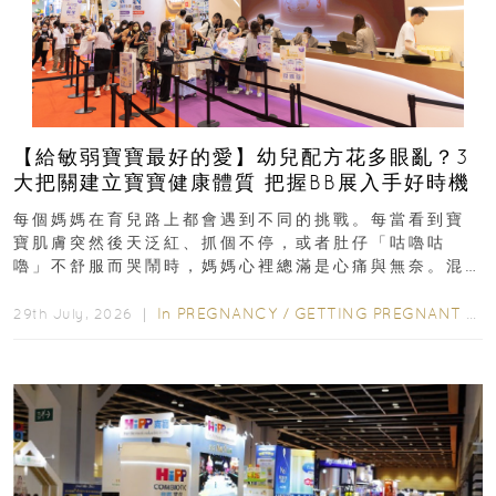
【給敏弱寶寶最好的愛】幼兒配方花多眼亂？3
大把關建立寶寶健康體質 把握BB展入手好時機
每個媽媽在育兒路上都會遇到不同的挑戰。每當看到寶
寶肌膚突然後天泛紅、抓個不停，或者肚仔「咕嚕咕
嚕」不舒服而哭鬧時，媽媽心裡總滿是心痛與無奈。混
合餵養揀奶粉？選擇幼兒配...
In
PREGNANCY
/
GETTING PREGNANT
/
P
29th July, 2026 ｜