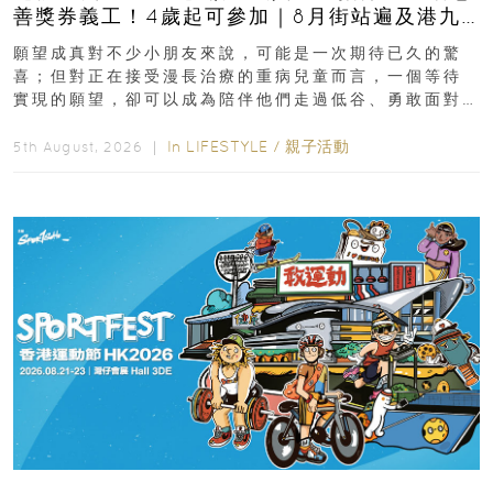
善獎券義工！4歲起可參加｜8月街站遍及港九
新界
願望成真對不少小朋友來說，可能是一次期待已久的驚
喜；但對正在接受漫長治療的重病兒童而言，一個等待
實現的願望，卻可以成為陪伴他們走過低谷、勇敢面對
逆境的重要力量。▲ 願...
In
LIFESTYLE
/
親子活動
5th August, 2026 ｜