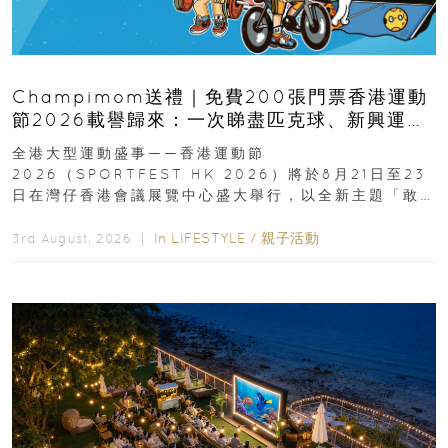
Champimom送禮｜免費200張門票香港運動
節2026載譽歸來：一次睇盡匹克球、新興運
動、街舞比賽＋逾百運動品牌展覽
全港大型運動盛事——香港運動節
2026（SPORTFEST HK 2026）將於8月21日至23
日在灣仔香港會議展覽中心盛大舉行，以全新主題「敢
運動大排檔」登場，集合...
In
LIFESTYLE
/
親子活動
3rd August, 2026 ｜