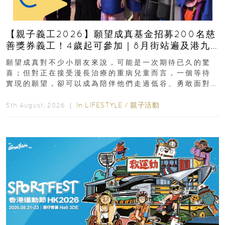
【親子義工2026】願望成真基金招募200名慈
善獎券義工！4歲起可參加｜8月街站遍及港九
新界
願望成真對不少小朋友來說，可能是一次期待已久的驚
喜；但對正在接受漫長治療的重病兒童而言，一個等待
實現的願望，卻可以成為陪伴他們走過低谷、勇敢面對
逆境的重要力量。▲ 願...
In
LIFESTYLE
/
親子活動
5th August, 2026 ｜