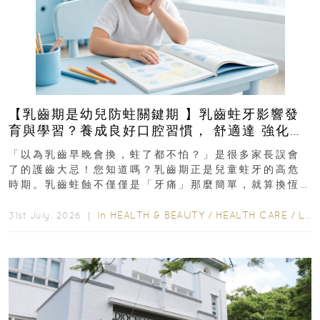
【乳齒期是幼兒防蛀關鍵期 】乳齒蛀牙影響發
育與學習？養成良好口腔習慣， 舒適達 強化琺
瑯質 兒童牙膏防護指南
「以為乳齒早晚會換，蛀了都不怕？」是很多家長誤會
了的護齒大忌！您知道嗎？乳齒期正是兒童蛀牙的高危
時期。乳齒蛀蝕不僅僅是「牙痛」那麼簡單，就算換恆
齒也有影響！後果將如骨牌效應般...
In
HEALTH & BEAUTY
/
HEALTH CARE
/
LIFESTYLE
31st July, 2026 ｜