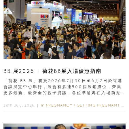
BB 展2026 ︳荷花BB展入場優惠指南
「荷花 BB 展」將於2026年7月30日至8月2日於香港
會議展覽中心舉行，展會有多達500個展銷攤位，齊集
更多最新、最齊全的親子資訊，各位準爸媽在入場前應
先閱讀購物指南...
In
PREGNANCY
/
GETTING PREGNANT
/
P
28th July, 2026 ｜