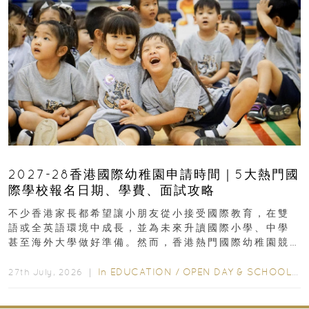
2027-28香港國際幼稚園申請時間｜5大熱門國
際學校報名日期、學費、面試攻略
不少香港家長都希望讓小朋友從小接受國際教育，在雙
語或全英語環境中成長，並為未來升讀國際小學、中學
甚至海外大學做好準備。然而，香港熱門國際幼稚園競
爭激烈，大部分學校會於入學前約一年開始接受申請...
In
EDUCATION
/
OPEN DAY & SCHOOL EVENTS
27th July, 2026 ｜