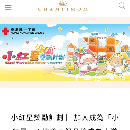
小紅星獎勵計劃 ︳加入成為「小