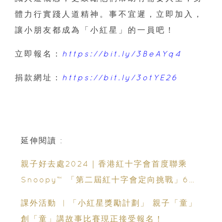
體力行實踐人道精神。事不宜遲，立即加入，
讓小朋友都成為「小紅星」的一員吧！
立即報名：
https://bit.ly/3BeAYq4
捐款網址：
https://bit.ly/3otYE26
延伸閱讀 :
親子好去處2024｜香港紅十字會首度聯乘
Snoopy™ 「第二屆紅十字會定向挑戰」60
個打卡點+4個實體任務點
課外活動 ︳「小紅星獎勵計劃」 親子「童」
創「童」講故事比賽現正接受報名！