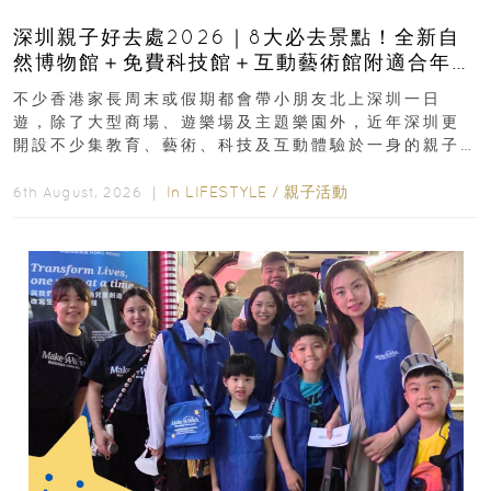
深圳親子好去處2026｜8大必去景點！全新自
然博物館＋免費科技館＋互動藝術館附適合年
齡、交通、門票、開放時間
不少香港家長周末或假期都會帶小朋友北上深圳一日
遊，除了大型商場、遊樂場及主題樂園外，近年深圳更
開設不少集教育、藝術、科技及互動體驗於一身的親子
好去處！暑假唔想再行商場...
In
LIFESTYLE
/
親子活動
6th August, 2026 ｜