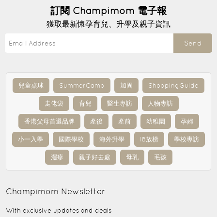
訂閱
Champimom
電子報
獲取最新懷孕育兒、升學及親子資訊
Send
兒童桌球
SummerCamp
加固
ShoppingGuide
走佬袋
育兒
醫生專訪
人物專訪
香港父母首選品牌
產後
產前
幼稚園
孕婦
小一入學
國際學校
海外升學
IB放榜
學校專訪
濕疹
親子好去處
母乳
毛孩
Champimom
Newsletter
With exclusive updates and deals