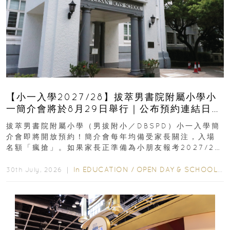
【小一入學2027/28】拔萃男書院附屬小學小
一簡介會將於8月29日舉行｜公布預約連結日期
｜更設有網上重溫
拔萃男書院附屬小學（男拔附小／DBSPD）小一入學簡
介會即將開放預約！簡介會每年均備受家長關注，入場
名額「瘋搶」。如果家長正準備為小朋友報考2027/28
學年小一，想...
In
EDUCATION
/
OPEN DAY & SCHOOL EVENTS
30th July, 2026 ｜