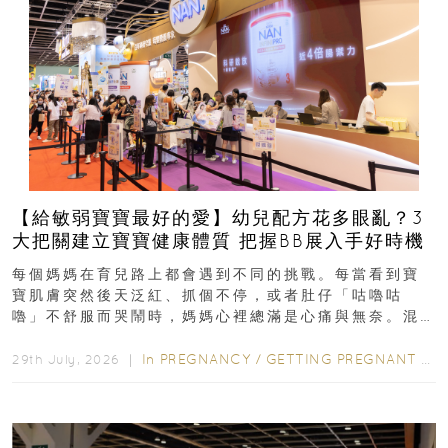
【給敏弱寶寶最好的愛】幼兒配方花多眼亂？3
大把關建立寶寶健康體質 把握BB展入手好時機
每個媽媽在育兒路上都會遇到不同的挑戰。每當看到寶
寶肌膚突然後天泛紅、抓個不停，或者肚仔「咕嚕咕
嚕」不舒服而哭鬧時，媽媽心裡總滿是心痛與無奈。混
合餵養揀奶粉？選擇幼兒配...
In
PREGNANCY
/
GETTING PREGNANT
/
P
29th July, 2026 ｜