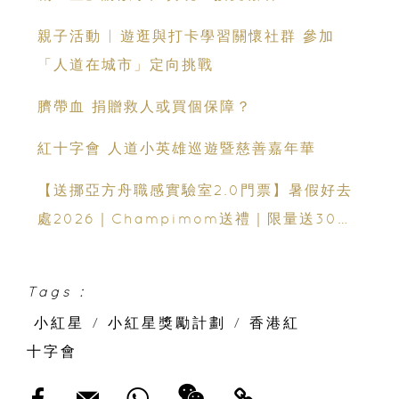
親子活動 | 遊逛與打卡學習關懷社群 參加
「人道在城市」定向挑戰
臍帶血 捐贈救人或買個保障？
紅十字會 人道小英雄巡遊暨慈善嘉年華
【送挪亞方舟職感實驗室2.0門票】暑假好去
處2026｜Champimom送禮｜限量送30套
親子門票連遊戲代幣 （總值HK$10,680）
體驗六大職業角色 玩轉暑假！
Tags :
小紅星
/
小紅星獎勵計劃
/
香港紅
十字會