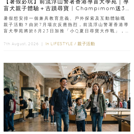
【暑假必玩】前流浮山警署香港導盲犬學苑｜導
盲犬親子體驗＋古蹟尋寶 | Champimom送3
組免費名額
暑假想安排一個兼具教育意義、戶外探索及互動體驗嘅
親子活動？由於7月場次反應熱烈，前流浮山警署香港導
盲犬學苑將於8月23日加推「小Q夏日尋寶大作戰」，家
長與小朋友可以走進前流浮山警署...
In
LIFESTYLE
/
親子活動
7th August, 2026 ｜