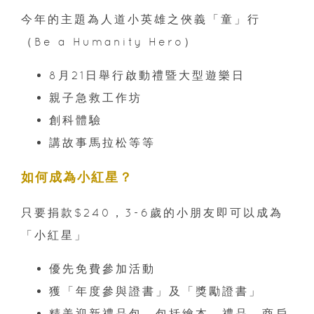
今年的主題為人道小英雄之俠義「童」行
（Be a Humanity Hero）
8月21日舉行啟動禮暨大型遊樂日
親子急救工作坊
創科體驗
講故事馬拉松等等
如何成為小紅星？
只要捐款$240，3-6歲的小朋友即可以成為
「小紅星」
優先免費參加活動
獲「年度參與證書」及「獎勵證書」
精美迎新禮品包，包括繪本、禮品、商戶