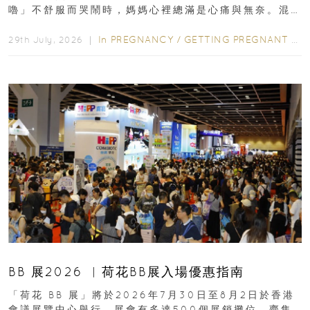
嚕」不舒服而哭鬧時，媽媽心裡總滿是心痛與無奈。混
合餵養揀奶粉？選擇幼兒配...
In
PREGNANCY
/
GETTING PREGNANT
/
P
29th July, 2026 ｜
BB 展2026 ︳荷花BB展入場優惠指南
「荷花 BB 展」將於2026年7月30日至8月2日於香港
會議展覽中心舉行，展會有多達500個展銷攤位，齊集