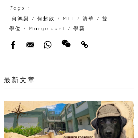
Tags :
何鴻燊
/
何超欣
/
MIT
/
清華
/
雙
學位
/
Marymount
/
學霸
最新文章