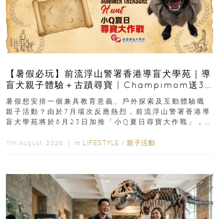
【暑假必玩】前流浮山警署香港導盲犬學苑｜導
盲犬親子體驗＋古蹟尋寶 | Champimom送3
組免費名額
暑假想安排一個兼具教育意義、戶外探索及互動體驗嘅
親子活動？由於7月場次反應熱烈，前流浮山警署香港導
盲犬學苑將於8月23日加推「小Q夏日尋寶大作戰」，家
長與小朋友可以走進前流浮山警署...
In
LIFESTYLE
/
親子活動
7th August, 2026 ｜