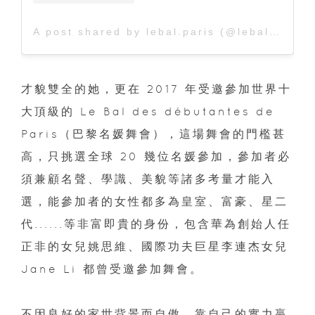
A post shared by lebal.paris (@lebal.paris)
才貌雙全的她，更在 2017 年受邀參加世界十
大頂級的 Le Bal des débutantes de
Paris（巴黎名媛舞會），這場舞會的門檻甚
高，只挑選全球 20 幾位名媛參加，參加者必
須兼顧名聲、學識、美貌等諸多考量才能入
選，能參加者的女性都多為皇室、富豪、星二
代......等非富即貴的身份，包含華為創始人任
正非的女兒姚思維、國際功夫巨星李連杰女兒
Jane Li 都曾受邀參加舞會。
不因良好的家世背景而自傲，靠自己的實力贏