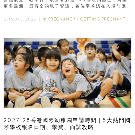
更多最新、最齊全的親子資訊，各位準爸媽在入場前應
先閱讀購物指南...
In
PREGNANCY
/
GETTING PREGNANT
/
P
28th July, 2026 ｜
2027-28香港國際幼稚園申請時間｜5大熱門國
際學校報名日期、學費、面試攻略