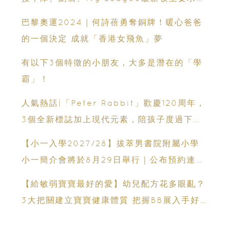
免費海外升學講座
巴黎奧運2024｜何詩蓓勇奪銅牌！暖心爸爸
的一個決定 成就「香港女飛魚」夢
有以下3個特徵的小朋友，大多是潛在的「學
霸」！
人氣熱話|「Peter Rabbit」歡慶120周年，
3個全新標誌加上現代元素，陪孩子度過下個
百年！
【小一入學2027/28】拔萃男書院附屬小學
小一簡介會將於8月29日舉行｜公布預約連結
日期｜更設有網上重溫
【給敏弱寶寶最好的愛】幼兒配方花多眼亂？
3大把關建立寶寶健康體質 把握BB展入手好
時機