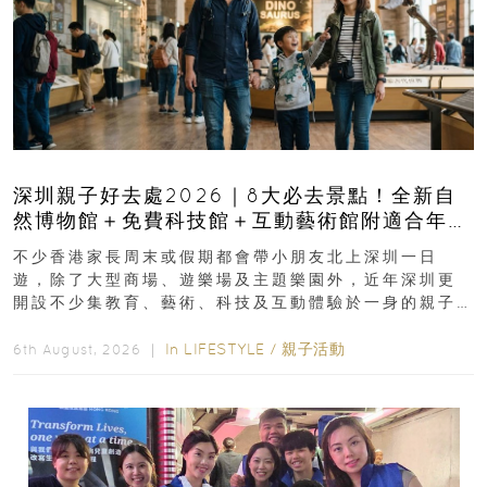
深圳親子好去處2026｜8大必去景點！全新自
然博物館＋免費科技館＋互動藝術館附適合年
齡、交通、門票、開放時間
不少香港家長周末或假期都會帶小朋友北上深圳一日
遊，除了大型商場、遊樂場及主題樂園外，近年深圳更
開設不少集教育、藝術、科技及互動體驗於一身的親子
好去處！暑假唔想再行商場...
In
LIFESTYLE
/
親子活動
6th August, 2026 ｜