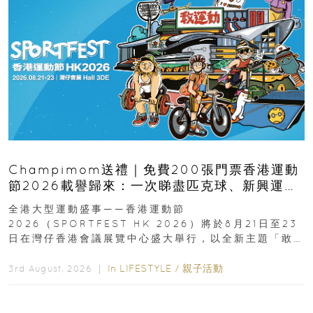
Champimom送禮｜免費200張門票香港運動
節2026載譽歸來：一次睇盡匹克球、新興運
動、街舞比賽＋逾百運動品牌展覽
全港大型運動盛事——香港運動節
2026（SPORTFEST HK 2026）將於8月21日至23
日在灣仔香港會議展覽中心盛大舉行，以全新主題「敢
運動大排檔」登場，集合...
In
LIFESTYLE
/
親子活動
3rd August, 2026 ｜