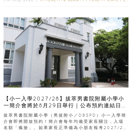
【小一入學2027/28】拔萃男書院附屬小學小
一簡介會將於8月29日舉行｜公布預約連結日期
｜更設有網上重溫
拔萃男書院附屬小學（男拔附小／DBSPD）小一入學簡
介會即將開放預約！簡介會每年均備受家長關注，入場
名額「瘋搶」。如果家長正準備為小朋友報考2027/28