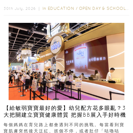
學年小一，想...
In
EDUCATION
/
OPEN DAY & SCHOOL EVENTS
30th July, 2026 ｜
【給敏弱寶寶最好的愛】幼兒配方花多眼亂？3
大把關建立寶寶健康體質 把握BB展入手好時機
每個媽媽在育兒路上都會遇到不同的挑戰。每當看到寶
寶肌膚突然後天泛紅、抓個不停，或者肚仔「咕嚕咕