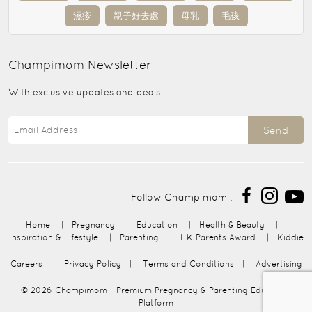
濕疹
親子好去處
母乳
毛孩
Champimom
Newsletter
With exclusive updates and deals
Send
Follow Champimom :
Home
|
Pregnancy
|
Education
|
Health & Beauty
|
Inspiration & Lifestyle
|
Parenting
|
HK Parents Award
|
Kiddie
Careers
|
Privacy Policy
|
Terms and Conditions
|
Advertising
© 2026
Champimom
- Premium Pregnancy & Parenting Education
Platform