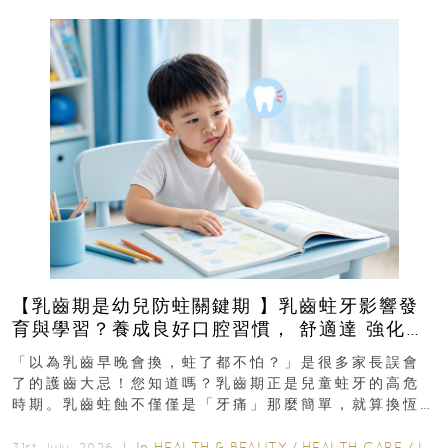
【乳齒期是幼兒防蛀關鍵期 】乳齒蛀牙影響發
育與學習？養成良好口腔習慣， 舒適達 強化琺
瑯質 兒童牙膏防護指南
「以為乳齒早晚會換，蛀了都不怕？」是很多家長誤會
了的護齒大忌！您知道嗎？乳齒期正是兒童蛀牙的高危
時期。乳齒蛀蝕不僅僅是「牙痛」那麼簡單，就算換恆
齒也有影響！後果將如骨牌效應般...
In
HEALTH & BEAUTY
/
HEALTH CARE
/
LIFESTYLE
31st July, 2026 ｜