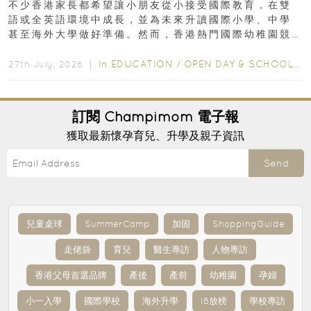
不少香港家長都希望讓小朋友從小接受國際教育，在雙
語或全英語環境中成長，並為未來升讀國際小學、中學
甚至海外大學做好準備。然而，香港熱門國際幼稚園競
爭激烈，大部分學校會於入學前約一年開始接受申請...
In
EDUCATION
/
OPEN DAY & SCHOOL EVENTS
27th July, 2026 ｜
訂閱
Champimom
電子報
獲取最新懷孕育兒、升學及親子資訊
Send
兒童桌球
SummerCamp
加固
ShoppingGuide
走佬袋
育兒
醫生專訪
人物專訪
香港父母首選品牌
產後
產前
幼稚園
孕婦
小一入學
國際學校
海外升學
IB放榜
學校專訪