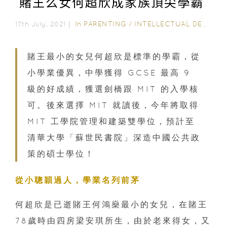
賭王么女何超欣成家族頂尖學霸
In
PARENTING
/
INTELLECTUAL DEVELOPMENT
17th July, 2021｜
賭王最小的女兒何超欣是標準的學霸，從
小學業優異，中學獲得 GCSE 最高 9
級的好成績，獲選劍橋跟 MIT 的入學核
可。後來選擇 MIT 就讀後，今年將取得
MIT 工學院管理和建築雙學位，預計至
清華大學「蘇世民書院」深造中國公共政
策的碩士學位！
從小聰穎過人，學業名列前茅
何超欣是已逝賭王何鴻燊最小的女兒，在賭王
78歲時由四房梁安琪所生，由於老來得女，又