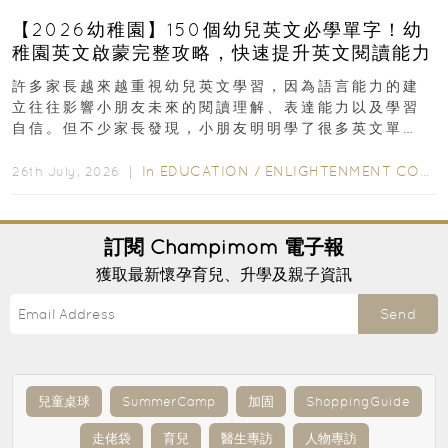
【2026幼稚園】150個幼兒英文必學單字！幼
稚園英文啟蒙完整攻略，快速提升英文閱讀能力
許多家長越來越重視幼兒英文學習，因為語言能力的建
立往往影響小朋友未來的閱讀理解、表達能力以及學習
自信。但不少家長發現，小朋友明明學了很多英文單
字，真正開始閱讀英文故事書時，仍然容易卡住...
In
EDUCATION
/
ENLIGHTENMENT CORNER
26th July, 2026 ｜
訂閱
Champimom
電子報
獲取最新懷孕育兒、升學及親子資訊
Send
兒童桌球
SummerCamp
加固
ShoppingGuide
走佬袋
育兒
醫生專訪
人物專訪