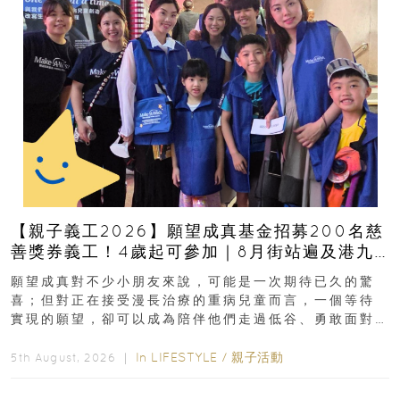
【親子義工2026】願望成真基金招募200名慈
善獎券義工！4歲起可參加｜8月街站遍及港九
新界
願望成真對不少小朋友來說，可能是一次期待已久的驚
喜；但對正在接受漫長治療的重病兒童而言，一個等待
實現的願望，卻可以成為陪伴他們走過低谷、勇敢面對
逆境的重要力量。▲ 願...
In
LIFESTYLE
/
親子活動
5th August, 2026 ｜