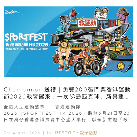
Champimom送禮｜免費200張門票香港運動
節2026載譽歸來：一次睇盡匹克球、新興運
動、街舞比賽＋逾百運動品牌展覽
全港大型運動盛事——香港運動節
2026（SPORTFEST HK 2026）將於8月21日至23
日在灣仔香港會議展覽中心盛大舉行，以全新主題「敢
運動大排檔」登場，集合...
In
LIFESTYLE
/
親子活動
3rd August, 2026 ｜