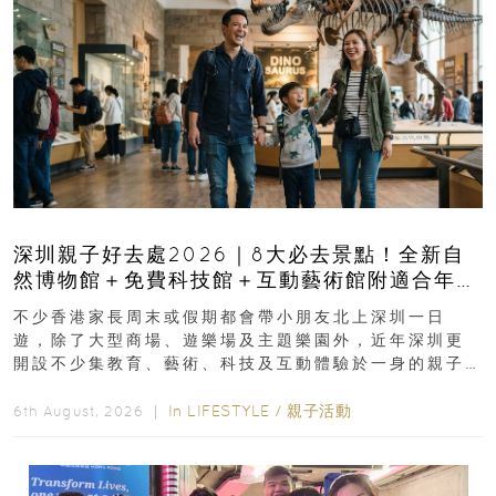
深圳親子好去處2026｜8大必去景點！全新自
然博物館＋免費科技館＋互動藝術館附適合年
齡、交通、門票、開放時間
不少香港家長周末或假期都會帶小朋友北上深圳一日
遊，除了大型商場、遊樂場及主題樂園外，近年深圳更
開設不少集教育、藝術、科技及互動體驗於一身的親子
好去處！暑假唔想再行商場...
In
LIFESTYLE
/
親子活動
6th August, 2026 ｜