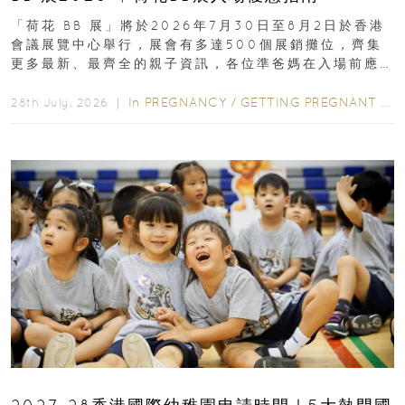
「荷花 BB 展」將於2026年7月30日至8月2日於香港
會議展覽中心舉行，展會有多達500個展銷攤位，齊集
更多最新、最齊全的親子資訊，各位準爸媽在入場前應
先閱讀購物指南...
In
PREGNANCY
/
GETTING PREGNANT
/
P
28th July, 2026 ｜