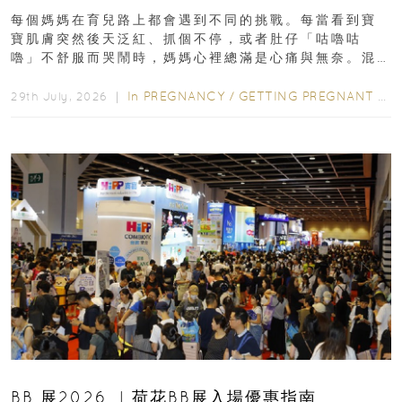
每個媽媽在育兒路上都會遇到不同的挑戰。每當看到寶
寶肌膚突然後天泛紅、抓個不停，或者肚仔「咕嚕咕
嚕」不舒服而哭鬧時，媽媽心裡總滿是心痛與無奈。混
合餵養揀奶粉？選擇幼兒配...
In
PREGNANCY
/
GETTING PREGNANT
/
P
29th July, 2026 ｜
BB 展2026 ︳荷花BB展入場優惠指南