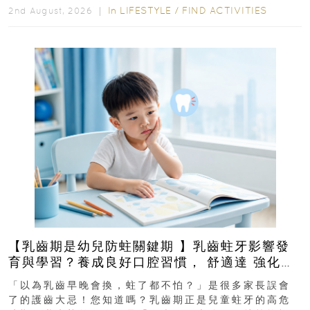
In
LIFESTYLE
/
FIND ACTIVITIES
2nd August, 2026 ｜
【乳齒期是幼兒防蛀關鍵期 】乳齒蛀牙影響發
育與學習？養成良好口腔習慣， 舒適達 強化琺
瑯質 兒童牙膏防護指南
「以為乳齒早晚會換，蛀了都不怕？」是很多家長誤會
了的護齒大忌！您知道嗎？乳齒期正是兒童蛀牙的高危