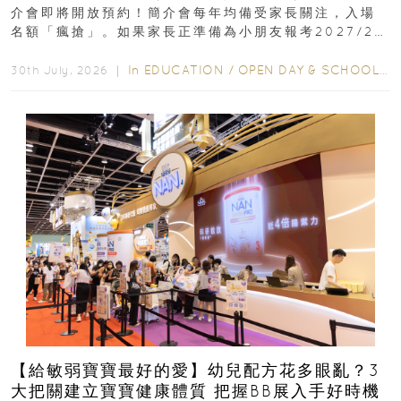
介會即將開放預約！簡介會每年均備受家長關注，入場
名額「瘋搶」。如果家長正準備為小朋友報考2027/28
學年小一，想...
In
EDUCATION
/
OPEN DAY & SCHOOL EVENTS
30th July, 2026 ｜
【給敏弱寶寶最好的愛】幼兒配方花多眼亂？3
大把關建立寶寶健康體質 把握BB展入手好時機