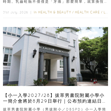
時期。乳齒蛀蝕不僅僅是「牙痛」那麼簡單，就算換恆
齒也有影響！後果將如骨牌效應般...
In
HEALTH & BEAUTY
/
HEALTH CARE
/
LIFESTYLE
31st July, 2026 ｜
【小一入學2027/28】拔萃男書院附屬小學小
一簡介會將於8月29日舉行｜公布預約連結日期
｜更設有網上重溫
拔萃男書院附屬小學（男拔附小／DBSPD）小一入學簡