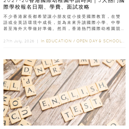
2027-28香港國際幼稚園申請時間｜5大熱門國
際學校報名日期、學費、面試攻略
不少香港家長都希望讓小朋友從小接受國際教育，在雙
語或全英語環境中成長，並為未來升讀國際小學、中學
甚至海外大學做好準備。然而，香港熱門國際幼稚園競
爭激烈，大部分學校會於入學前約一年開始接受申請...
In
EDUCATION
/
OPEN DAY & SCHOOL EVENTS
27th July, 2026 ｜