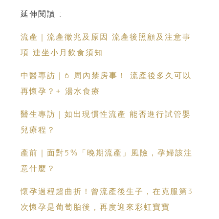
延伸閱讀 :
流產｜流產徵兆及原因 流產後照顧及注意事
項 連坐小月飲食須知
中醫專訪｜6 周內禁房事！ 流產後多久可以
再懷孕？+ 湯水食療
醫生專訪｜如出現慣性流產 能否進行試管嬰
兒療程？
產前｜面對5%「晚期流產」風險，孕婦該注
意什麼？
懷孕過程超曲折！曾流產後生子，在克服第3
次懷孕是葡萄胎後，再度迎來彩虹寶寶