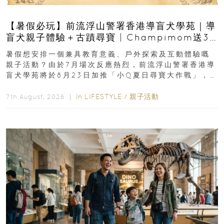
【暑假必玩】前流浮山警署香港導盲犬學苑｜導
盲犬親子體驗＋古蹟尋寶 | Champimom送3
組免費名額
暑假想安排一個兼具教育意義、戶外探索及互動體驗嘅
親子活動？由於7月場次反應熱烈，前流浮山警署香港導
盲犬學苑將於8月23日加推「小Q夏日尋寶大作戰」，家
長與小朋友可以走進前流浮山警署...
In
LIFESTYLE
/
親子活動
7th August, 2026 ｜