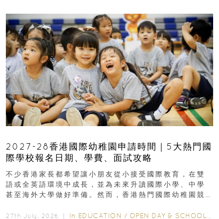
2027-28香港國際幼稚園申請時間｜5大熱門國
際學校報名日期、學費、面試攻略
不少香港家長都希望讓小朋友從小接受國際教育，在雙
語或全英語環境中成長，並為未來升讀國際小學、中學
甚至海外大學做好準備。然而，香港熱門國際幼稚園競
爭激烈，大部分學校會於入學前約一年開始接受申請...
In
EDUCATION
/
OPEN DAY & SCHOOL EVENTS
27th July, 2026 ｜