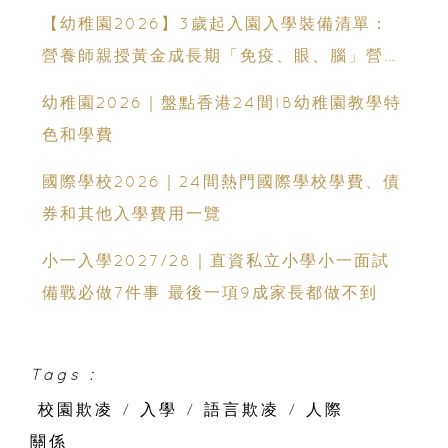
【幼稚園2026】3歲起入園入學裝備清單：
營養師親授黃金成長期「免疫、眼、腦」營養
策略
幼稚園2026｜盤點香港24間IB幼稚園教學特
色和學費
國際學校2026｜24間熱門國際學校學費、債
券和其他入學費用一覽
小一入學2027/28｜直資私立小學小一面試
備戰必做7件事 最後一項9成家長都做不到
Tags :
校園欺凌
/
入學
/
語言欺凌
/
人際
關係