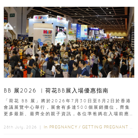
BB 展2026 ︳荷花BB展入場優惠指南
「荷花 BB 展」將於2026年7月30日至8月2日於香港
會議展覽中心舉行，展會有多達500個展銷攤位，齊集
更多最新、最齊全的親子資訊，各位準爸媽在入場前應
先閱讀購物指南...
In
PREGNANCY
/
GETTING PREGNANT
/
P
28th July, 2026 ｜