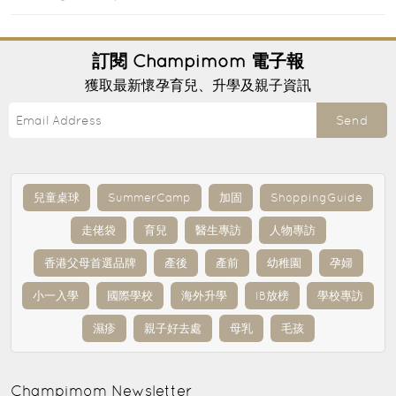
訂閱
Champimom
電子報
獲取最新懷孕育兒、升學及親子資訊
Send
兒童桌球
SummerCamp
加固
ShoppingGuide
走佬袋
育兒
醫生專訪
人物專訪
香港父母首選品牌
產後
產前
幼稚園
孕婦
小一入學
國際學校
海外升學
IB放榜
學校專訪
濕疹
親子好去處
母乳
毛孩
Champimom
Newsletter