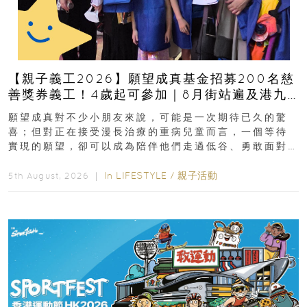
【親子義工2026】願望成真基金招募200名慈
善獎券義工！4歲起可參加｜8月街站遍及港九
新界
願望成真對不少小朋友來說，可能是一次期待已久的驚
喜；但對正在接受漫長治療的重病兒童而言，一個等待
實現的願望，卻可以成為陪伴他們走過低谷、勇敢面對
逆境的重要力量。▲ 願...
In
LIFESTYLE
/
親子活動
5th August, 2026 ｜