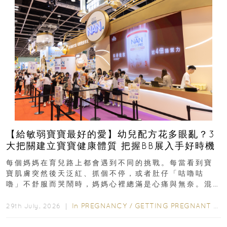
【給敏弱寶寶最好的愛】幼兒配方花多眼亂？3
大把關建立寶寶健康體質 把握BB展入手好時機
每個媽媽在育兒路上都會遇到不同的挑戰。每當看到寶
寶肌膚突然後天泛紅、抓個不停，或者肚仔「咕嚕咕
嚕」不舒服而哭鬧時，媽媽心裡總滿是心痛與無奈。混
合餵養揀奶粉？選擇幼兒配...
In
PREGNANCY
/
GETTING PREGNANT
/
P
29th July, 2026 ｜