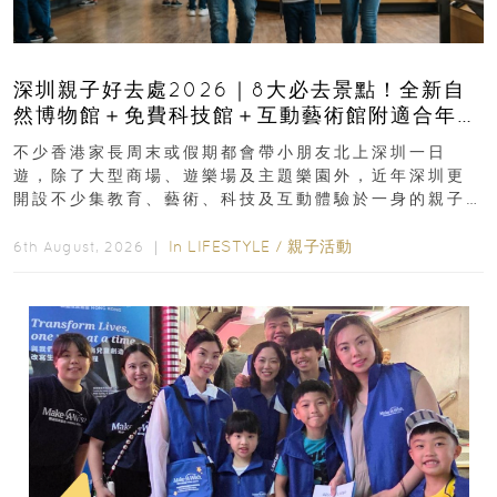
深圳親子好去處2026｜8大必去景點！全新自
然博物館＋免費科技館＋互動藝術館附適合年
齡、交通、門票、開放時間
不少香港家長周末或假期都會帶小朋友北上深圳一日
遊，除了大型商場、遊樂場及主題樂園外，近年深圳更
開設不少集教育、藝術、科技及互動體驗於一身的親子
好去處！暑假唔想再行商場...
In
LIFESTYLE
/
親子活動
6th August, 2026 ｜