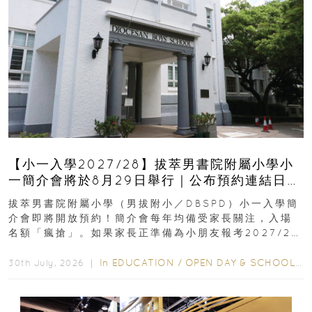
【小一入學2027/28】拔萃男書院附屬小學小
一簡介會將於8月29日舉行｜公布預約連結日期
｜更設有網上重溫
拔萃男書院附屬小學（男拔附小／DBSPD）小一入學簡
介會即將開放預約！簡介會每年均備受家長關注，入場
名額「瘋搶」。如果家長正準備為小朋友報考2027/28
學年小一，想...
In
EDUCATION
/
OPEN DAY & SCHOOL EVENTS
30th July, 2026 ｜