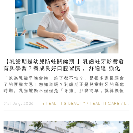
【乳齒期是幼兒防蛀關鍵期 】乳齒蛀牙影響發
育與學習？養成良好口腔習慣， 舒適達 強化琺
瑯質 兒童牙膏防護指南
「以為乳齒早晚會換，蛀了都不怕？」是很多家長誤會
了的護齒大忌！您知道嗎？乳齒期正是兒童蛀牙的高危
時期。乳齒蛀蝕不僅僅是「牙痛」那麼簡單，就算換恆
齒也有影響！後果將如骨牌效應般...
In
HEALTH & BEAUTY
/
HEALTH CARE
/
LIFESTYLE
31st July, 2026 ｜