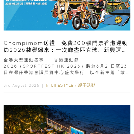
Champimom送禮｜免費200張門票香港運動
節2026載譽歸來：一次睇盡匹克球、新興運
動、街舞比賽＋逾百運動品牌展覽
全港大型運動盛事——香港運動節
2026（SPORTFEST HK 2026）將於8月21日至23
日在灣仔香港會議展覽中心盛大舉行，以全新主題「敢
運動大排檔」登場，集合...
In
LIFESTYLE
/
親子活動
3rd August, 2026 ｜