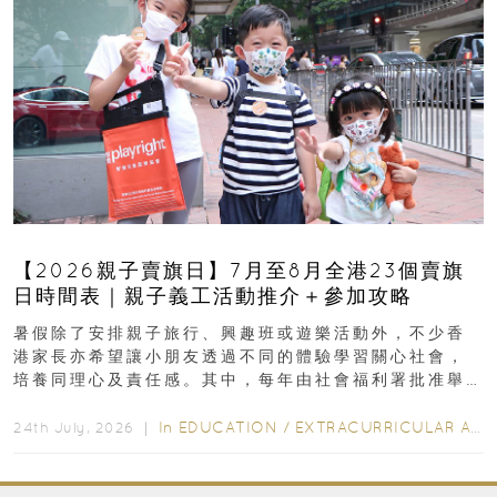
【2026親子賣旗日】7月至8月全港23個賣旗
日時間表｜親子義工活動推介＋參加攻略
暑假除了安排親子旅行、興趣班或遊樂活動外，不少香
港家長亦希望讓小朋友透過不同的體驗學習關心社會，
培養同理心及責任感。其中，每年由社會福利署批准舉
行的小朋友賣旗日小朋友，正是一項既有教育意義...
In
EDUCATION
/
EXTRACURRICULAR ACTIVITIES
24th July, 2026 ｜