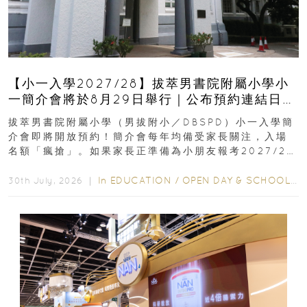
【小一入學2027/28】拔萃男書院附屬小學小
一簡介會將於8月29日舉行｜公布預約連結日期
｜更設有網上重溫
拔萃男書院附屬小學（男拔附小／DBSPD）小一入學簡
介會即將開放預約！簡介會每年均備受家長關注，入場
名額「瘋搶」。如果家長正準備為小朋友報考2027/28
學年小一，想...
In
EDUCATION
/
OPEN DAY & SCHOOL EVENTS
30th July, 2026 ｜