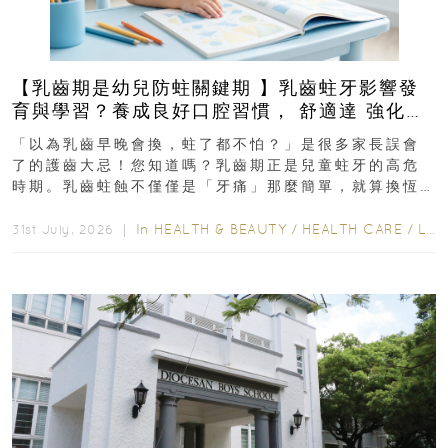
【乳齒期是幼兒防蛀關鍵期 】乳齒蛀牙影響發
育與學習？養成良好口腔習慣， 舒適達 強化琺
瑯質 兒童牙膏防護指南
「以為乳齒早晚會換，蛀了都不怕？」是很多家長誤會
了的護齒大忌！您知道嗎？乳齒期正是兒童蛀牙的高危
時期。乳齒蛀蝕不僅僅是「牙痛」那麼簡單，就算換恆
齒也有影響！後果將如骨牌效應般...
In
HEALTH & BEAUTY
/
HEALTH CARE
/
LIFESTYLE
31st July, 2026 ｜