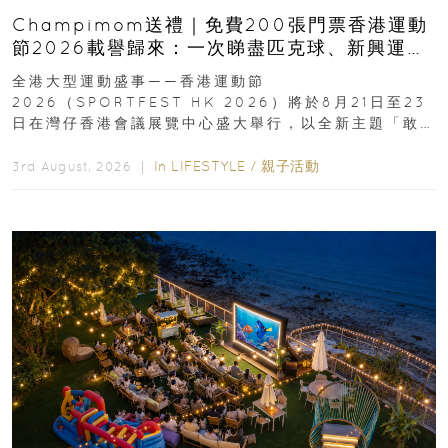
Champimom送禮｜免費200張門票香港運動
節2026載譽歸來：一次睇盡匹克球、新興運
動、街舞比賽＋逾百運動品牌展覽
全港大型運動盛事——香港運動節
2026（SPORTFEST HK 2026）將於8月21日至23
日在灣仔香港會議展覽中心盛大舉行，以全新主題「敢
運動大排檔」登場，集合...
In
LIFESTYLE
/
親子活動
3rd August, 2026 ｜