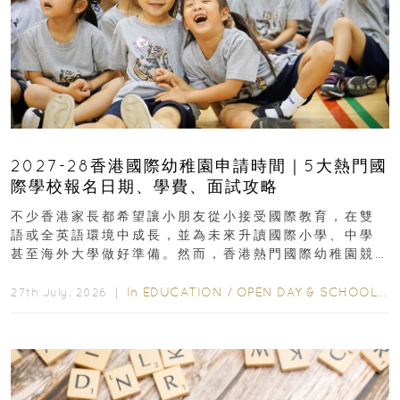
2027-28香港國際幼稚園申請時間｜5大熱門國
際學校報名日期、學費、面試攻略
不少香港家長都希望讓小朋友從小接受國際教育，在雙
語或全英語環境中成長，並為未來升讀國際小學、中學
甚至海外大學做好準備。然而，香港熱門國際幼稚園競
爭激烈，大部分學校會於入學前約一年開始接受申請...
In
EDUCATION
/
OPEN DAY & SCHOOL EVENTS
27th July, 2026 ｜