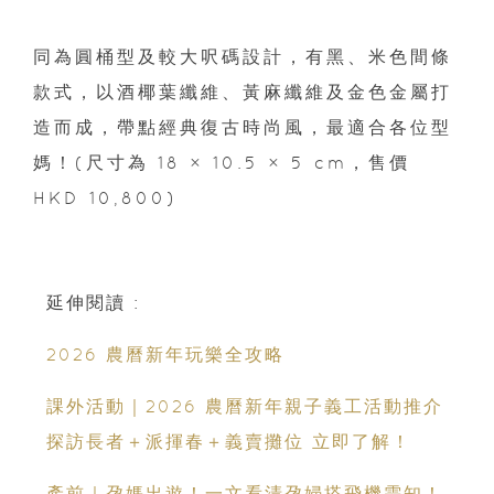
同為圓桶型及較大呎碼設計，有黑、米色間條
款式，以酒椰葉纖維、黃麻纖維及金色金屬打
造而成，帶點經典復古時尚風，最適合各位型
媽！(尺寸為 18 × 10.5 × 5 cm，售價
HKD 10,800)
延伸閱讀 :
2026 農曆新年玩樂全攻略
課外活動｜2026 農曆新年親子義工活動推介
探訪長者＋派揮春＋義賣攤位 立即了解！
產前｜孕媽出遊！一文看清孕婦搭飛機需知！