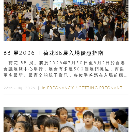
BB 展2026 ︳荷花BB展入場優惠指南
「荷花 BB 展」將於2026年7月30日至8月2日於香港
會議展覽中心舉行，展會有多達500個展銷攤位，齊集
更多最新、最齊全的親子資訊，各位準爸媽在入場前應
先閱讀購物指南...
In
PREGNANCY
/
GETTING PREGNANT
/
P
28th July, 2026 ｜