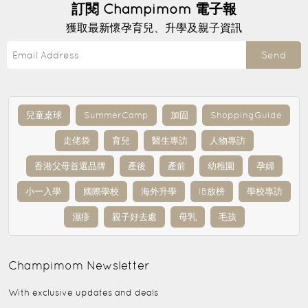
訂閱
Champimom
電子報
獲取最新懷孕育兒、升學及親子資訊
Send
兒童桌球
SummerCamp
加固
ShoppingGuide
走佬袋
育兒
醫生專訪
人物專訪
香港父母首選品牌
產後
產前
幼稚園
孕婦
小一入學
國際學校
海外升學
IB放榜
學校專訪
濕疹
親子好去處
母乳
毛孩
Champimom
Newsletter
With exclusive updates and deals