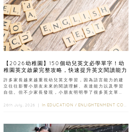
【2026幼稚園】150個幼兒英文必學單字！幼
稚園英文啟蒙完整攻略，快速提升英文閱讀能力
許多家長越來越重視幼兒英文學習，因為語言能力的建
立往往影響小朋友未來的閱讀理解、表達能力以及學習
自信。但不少家長發現，小朋友明明學了很多英文單
字，真正開始閱讀英文故事書時，仍然容易卡住...
In
EDUCATION
/
ENLIGHTENMENT CORNER
26th July, 2026 ｜