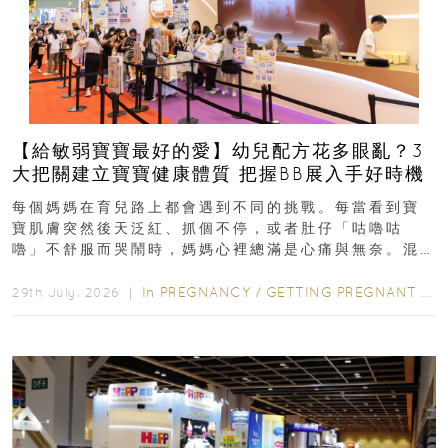
【給敏弱寶寶最好的愛】幼兒配方花多眼亂？3
大把關建立寶寶健康體質 把握BB展入手好時機
每個媽媽在育兒路上都會遇到不同的挑戰。每當看到寶
寶肌膚突然後天泛紅、抓個不停，或者肚仔「咕嚕咕
嚕」不舒服而哭鬧時，媽媽心裡總滿是心痛與無奈。混
合餵養揀奶粉？選擇幼兒配...
In
PREGNANCY
/
GETTING PREGNANT
/
P
29th July, 2026 ｜