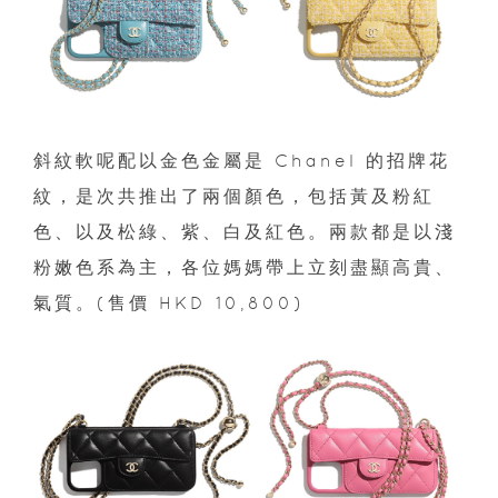
斜紋軟呢配以金色金屬是 Chanel 的招牌花
紋，是次共推出了兩個顏色，包括黃及粉紅
色、以及松綠、紫、白及紅色。兩款都是以淺
粉嫩色系為主，各位媽媽帶上立刻盡顯高貴、
氣質。(售價 HKD 10,800)