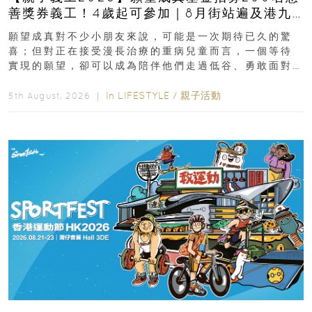
善獎券義工！4歲起可參加｜8月街站遍及港九
新界
願望成真對不少小朋友來說，可能是一次期待已久的驚
喜；但對正在接受漫長治療的重病兒童而言，一個等待
實現的願望，卻可以成為陪伴他們走過低谷、勇敢面對
逆境的重要力量。▲ 願...
In
LIFESTYLE
/
親子活動
5th August, 2026 ｜