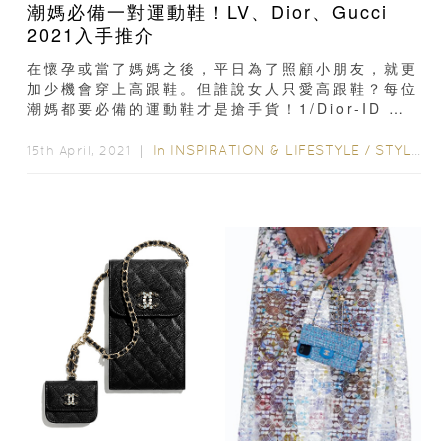
潮媽必備一對運動鞋！LV、Dior、Gucci
2021入手推介
在懷孕或當了媽媽之後，平日為了照顧小朋友，就更
加少機會穿上高跟鞋。但誰說女人只愛高跟鞋？每位
潮媽都要必備的運動鞋才是搶手貨！1/Dior-ID 運
動鞋 (HKD$ 9,400) Dior...
In
INSPIRATION & LIFESTYLE
/
STYLE & LIVING
15th April, 2021 ｜