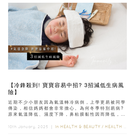
【冷鋒殺到! 寶寶容易中招? 3招減低生病風
險】
近期不少小朋友因為氣溫轉冷病倒，上學更易被同學
傳染，相信媽媽都會非常擔心。為何冬季特別易病?
原來氣溫降低、濕度下降，鼻粘膜黏性因而降低，作
為呼吸道第一道防線的功能會隨之下降...
In
HEALTH & BEAUTY
/
HEALTH CARE
10th January, 2025 ｜