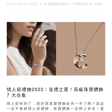
薦...
In
PREGNANCY
/
PRENATAL CARE
/
P
22nd March, 2022 ｜
情人節禮物2022︳送禮之選！高級珠寶鑽飾
7 大合集
情人節快到了，想好買甚麼禮物給另一半了嗎？說起
一定不會錯情人節禮物，珠寶鑽飾一定榜上有名！還