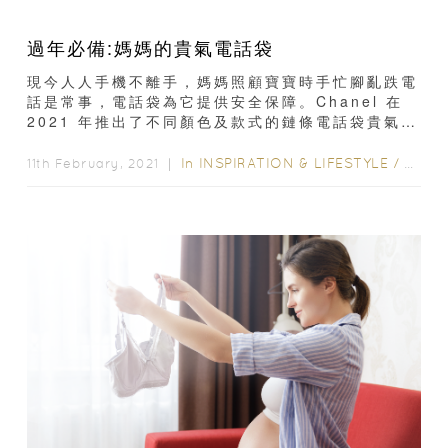
過年必備:媽媽的貴氣電話袋
現今人人手機不離手，媽媽照顧寶寶時手忙腳亂跌電
話是常事，電話袋為它提供安全保障。Chanel 在
2021 年推出了不同顏色及款式的鏈條電話袋貴氣精
緻又實用，絕對是媽媽過年忙碌日程中的最理想夥
伴...
In
INSPIRATION & LIFESTYLE
/
STYLE
11th February, 2021 ｜