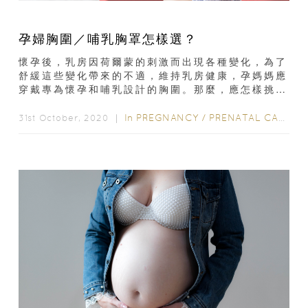
孕婦胸圍／哺乳胸罩怎樣選？
懷孕後，乳房因荷爾蒙的刺激而出現各種變化，為了
舒緩這些變化帶來的不適，維持乳房健康，孕媽媽應
穿戴專為懷孕和哺乳設計的胸圍。那麼，應怎樣挑選
懷孕胸罩和哺乳胸罩呢？懷孕期間的乳房變化在懷孕
期間...
In
PREGNANCY
/
PRENATAL CARE
/
P
31st October, 2020 ｜