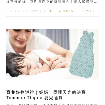
沒準備的你，立即看以下的編輯推介！情人節禮物
2022：CartierLOVE BRACELET...
In
INSPIRATION & LIFESTYLE
/
STYL
11th February, 2022 ｜
育兒好物巡禮｜媽媽一覺睡天光的法寶
Tommee Tippee 嬰兒睡袋