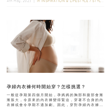
了童裝系列...
In
INSPIRATION & LIFESTYLE
/
STYLE & LIVING
4th May, 2023 ｜
孕婦內衣褲何時開始穿？怎樣挑選？
一般從孕期第四個月開始，孕媽媽的胸部和腹部會漸
漸脹大，令原來的內衣褲變得緊迫，穿著不合身的內
衣褲或會令孕期不適加劇。因此，穿對孕婦內衣褲是
十分重要的。馬上看挑選內衣褲的注意事項和好物推