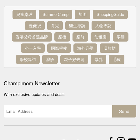
兒童桌球
SummerCamp
加固
ShoppingGuide
走佬袋
育兒
醫生專訪
人物專訪
香港父母首選品牌
產後
產前
幼稚園
孕婦
小一入學
國際學校
海外升學
IB放榜
學校專訪
濕疹
親子好去處
母乳
毛孩
Champimom
Newsletter
With exclusive updates and deals
Send