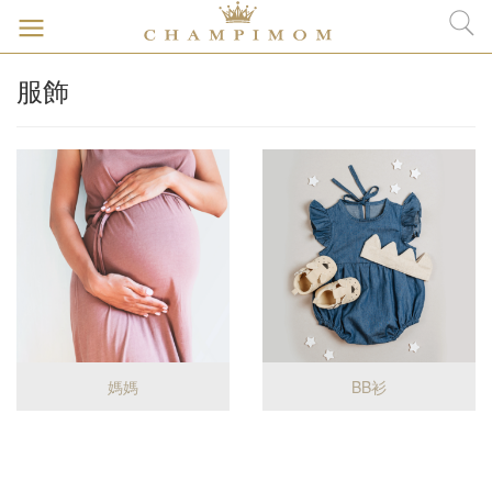
服飾
媽媽
BB衫