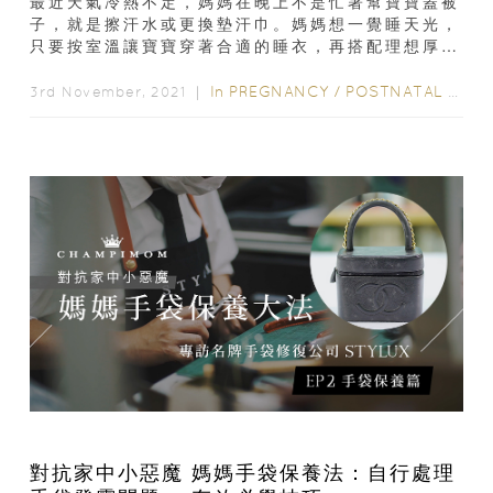
最近天氣冷熱不定，媽媽在晚上不是忙著幫寶寶蓋被
子，就是擦汗水或更換墊汗巾。媽媽想一覺睡天光，
只要按室溫讓寶寶穿著合適的睡衣，再搭配理想厚度
的睡袋就可以了！以下是不同溫度的睡眠穿搭建
議...
In
PREGNANCY
/
POSTNATAL CARE
3rd November, 2021 ｜
對抗家中小惡魔 媽媽手袋保養法：自行處理