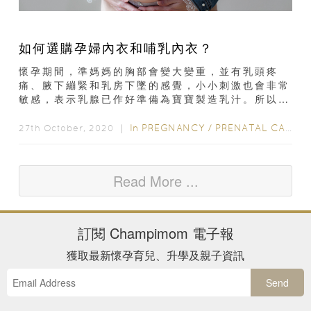
如何選購孕婦內衣和哺乳內衣？
懷孕期間，準媽媽的胸部會變大變重，並有乳頭疼
痛、腋下繃緊和乳房下墜的感覺，小小刺激也會非常
敏感，表示乳腺已作好準備為寶寶製造乳汁。所以當
準媽媽的內衣穿起來有緊繃感、胸...
In
PREGNANCY
/
PRENATAL CARE
/
27th October, 2020 ｜
Read More ...
訂閱
Champimom
電子報
獲取最新懷孕育兒、升學及親子資訊
Send