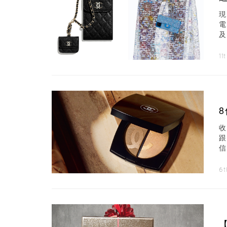
電
中
11
奕
6t
【