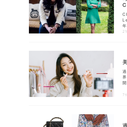
C
C
L
年
21
店
7t