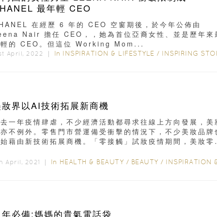
HANEL 最年輕 CEO
HANEL 在經歷 6 年的 CEO 空窗期後，於今年公佈由
eena Nair 擔任 CEO，，她為首位亞裔女性、並是歷年來
輕的 CEO。但這位 Working Mom...
In
INSPIRATION & LIFESTYLE
/
INSPIRING STORI
st April, 2022 ｜
美妝界以AI技術拓展新商機
過去一年疫情肆虐，不少經濟活動都尋求往線上方向發展，美
界亦不例外。零售門市營運備受衝擊的情況下，不少美妝品牌
開始藉由新技術拓展商機。「零接觸」試妝疫情期間，美妝零
鋪面對試妝時的衛生問題...
In
HEALTH & BEAUTY
/
BEAUTY
/
INSPIRATION & LIFESTY
h April, 2021 ｜
過年必備:媽媽的貴氣電話袋