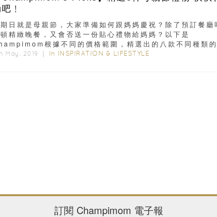
動吧﹗
星期日就是母親節，大家準備如何跟媽媽慶祝？除了預訂餐廳
一頓精緻晚餐，又會否送一份貼心禮物給媽媽？以下是
hampimom根據不同的價格範圍，精選出的八款不同種類
：5000元以下1...
In
INSPIRATION & LIFESTYLE
h May, 2019 ｜
訂閱
Champimom
電子報