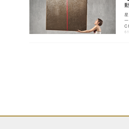
C
物
6t