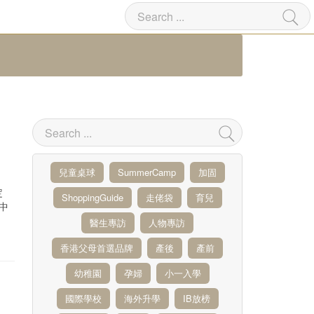
巴
兒童桌球
SummerCamp
加固
定
ShoppingGuide
走佬袋
育兒
地中
醫生專訪
人物專訪
香港父母首選品牌
產後
產前
幼稚園
孕婦
小一入學
國際學校
海外升學
IB放榜