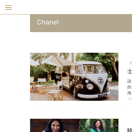
Chanel
「
說
的
海
16
時尚