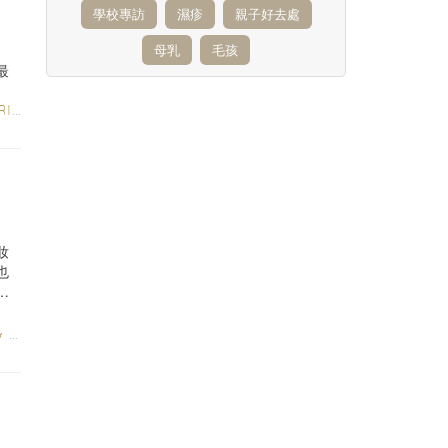
學校專訪
濕疹
親子好去處
母乳
毛孩
最
ES
妝
也
售
LE
/
STYLE & LIVING