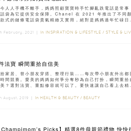
現今人人手機不離手，媽媽照顧寶寶時手忙腳亂跌電話是常事
話袋為它提供安全保障。Chanel 在 2021 年推出了不同
及款式的鏈條電話袋貴氣精緻又實用，絕對是媽媽過年忙碌日
的最理想夥伴...
In
INSPIRATION & LIFESTYLE
/
STYLE & LIVIN
th February, 2021 ｜
8件法寶 瞬間重拾自信美
收拾家居、替小朋友穿搭、整理行裝……每次帶小朋友外出都
跟時間競賽。愛美的媽媽如何爭分奪秒為自己打扮，瞬間重拾
信美？選對法寶、重點修容就可以了。要快速讓自己看上去精
奕的方法...
In
HEALTH & BEAUTY
/
BEAUTY
h August, 2019 ｜
Champimom’s Picks】精選8件母親節禮物 快快