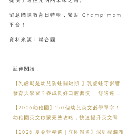
留意國際教育日特輯，緊貼 Champimom
平台！
資料來源︰聯合國
延伸閱讀 :
【乳齒期是幼兒防蛀關鍵期 】乳齒蛀牙影響
發育與學習？養成良好口腔習慣， 舒適達 強
化琺瑯質 兒童牙膏防護指南
【2026幼稚園】150個幼兒英文必學單字！
幼稚園英文啟蒙完整攻略，快速提升英文閱讀
能力
【2026 夏令營精選｜立即報名】深圳觀瀾湖