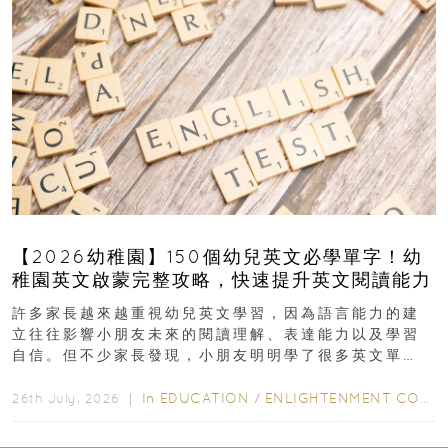
【2026幼稚園】150個幼兒英文必學單字！幼
稚園英文啟蒙完整攻略，快速提升英文閱讀能力
許多家長越來越重視幼兒英文學習，因為語言能力的建
立往往影響小朋友未來的閱讀理解、表達能力以及學習
自信。但不少家長發現，小朋友明明學了很多英文單
字，真正開始閱讀英文故事書時，仍然容易卡住...
In
EDUCATION
/
ENLIGHTENMENT CORNER
26th July, 2026 ｜