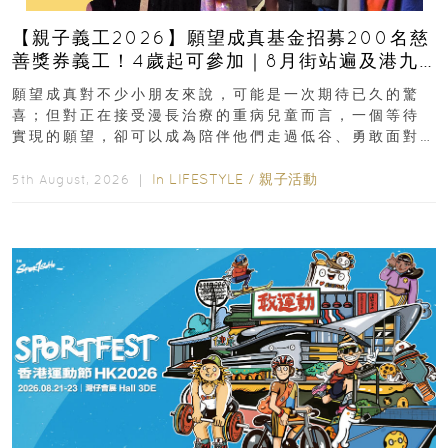
【親子義工2026】願望成真基金招募200名慈
善獎券義工！4歲起可參加｜8月街站遍及港九
新界
願望成真對不少小朋友來說，可能是一次期待已久的驚
喜；但對正在接受漫長治療的重病兒童而言，一個等待
實現的願望，卻可以成為陪伴他們走過低谷、勇敢面對
逆境的重要力量。▲ 願...
In
LIFESTYLE
/
親子活動
5th August, 2026 ｜