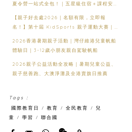
夏令營一站式全包！｜五星級住宿＋課程安排
｜童軍野外定向＋滑雪＋無人機操控＋網球等
【親子好去處2026｜名額有限，立即報
12大主題
名！】第十屆 KidSports 親子運動大賽｜
50+學校認可：啟發兒童小鐵人潛能
2026香港暑期親子活動｜灣仔維港兒童帆船
體驗日｜3-12歲小朋友親自駕駛帆船
2026親子公益活動全攻略｜暑期兒童公益、
親子慈善跑、大澳淨灘及全港賣旗日推薦
Tags :
國際教育日
/
教育
/
全民教育
/
兒
童
/
學習
/
聯合國