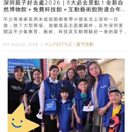
深圳親子好去處2026｜8大必去景點！全新自
然博物館＋免費科技館＋互動藝術館附適合年
齡、交通、門票、開放時間
不少香港家長周末或假期都會帶小朋友北上深圳一日
遊，除了大型商場、遊樂場及主題樂園外，近年深圳更
開設不少集教育、藝術、科技及互動體驗於一身的親子
好去處！暑假唔想再行商場...
In
LIFESTYLE
/
親子活動
6th August, 2026 ｜