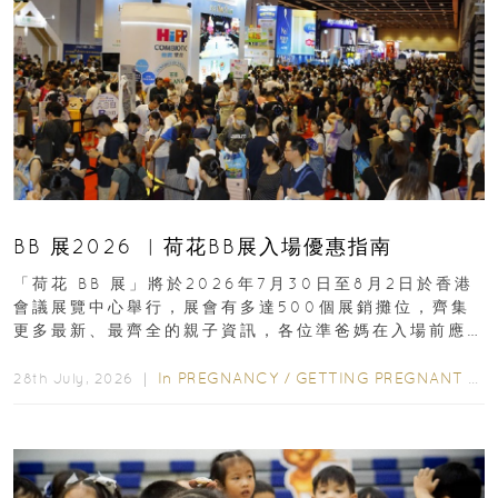
BB 展2026 ︳荷花BB展入場優惠指南
「荷花 BB 展」將於2026年7月30日至8月2日於香港
會議展覽中心舉行，展會有多達500個展銷攤位，齊集
更多最新、最齊全的親子資訊，各位準爸媽在入場前應
先閱讀購物指南...
In
PREGNANCY
/
GETTING PREGNANT
/
P
28th July, 2026 ｜