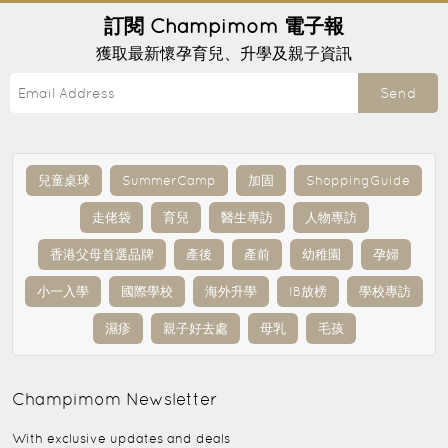
訂閱
Champimom
電子報
獲取最新懷孕育兒、升學及親子資訊
Send
兒童桌球
SummerCamp
加固
ShoppingGuide
走佬袋
育兒
醫生專訪
人物專訪
香港父母首選品牌
產後
產前
幼稚園
孕婦
小一入學
國際學校
海外升學
IB放榜
學校專訪
濕疹
親子好去處
母乳
毛孩
Champimom
Newsletter
With exclusive updates and deals