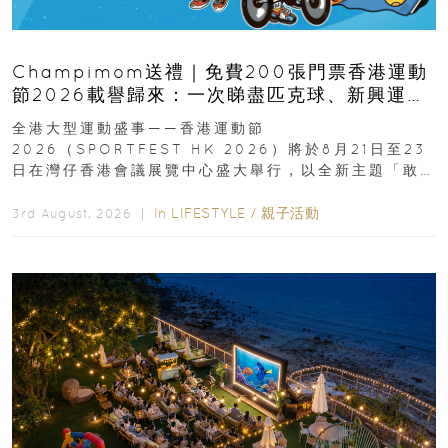
Champimom送禮｜免費200張門票香港運動
節2026載譽歸來：一次睇盡匹克球、新興運
動、街舞比賽＋逾百運動品牌展覽
全港大型運動盛事——香港運動節
2026（SPORTFEST HK 2026）將於8月21日至23
日在灣仔香港會議展覽中心盛大舉行，以全新主題「敢
運動大排檔」登場，集合...
In
LIFESTYLE
/
親子活動
3rd August, 2026 ｜