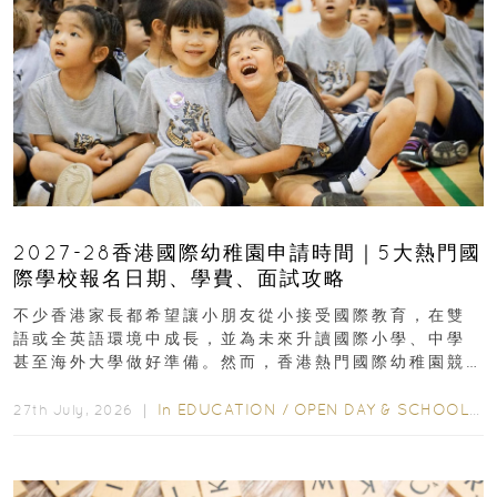
2027-28香港國際幼稚園申請時間｜5大熱門國
際學校報名日期、學費、面試攻略
不少香港家長都希望讓小朋友從小接受國際教育，在雙
語或全英語環境中成長，並為未來升讀國際小學、中學
甚至海外大學做好準備。然而，香港熱門國際幼稚園競
爭激烈，大部分學校會於入學前約一年開始接受申請...
In
EDUCATION
/
OPEN DAY & SCHOOL EVENTS
27th July, 2026 ｜