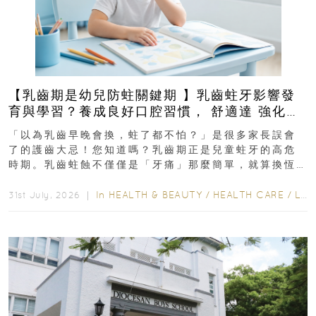
【乳齒期是幼兒防蛀關鍵期 】乳齒蛀牙影響發
育與學習？養成良好口腔習慣， 舒適達 強化琺
瑯質 兒童牙膏防護指南
「以為乳齒早晚會換，蛀了都不怕？」是很多家長誤會
了的護齒大忌！您知道嗎？乳齒期正是兒童蛀牙的高危
時期。乳齒蛀蝕不僅僅是「牙痛」那麼簡單，就算換恆
齒也有影響！後果將如骨牌效應般...
In
HEALTH & BEAUTY
/
HEALTH CARE
/
LIFESTYLE
31st July, 2026 ｜