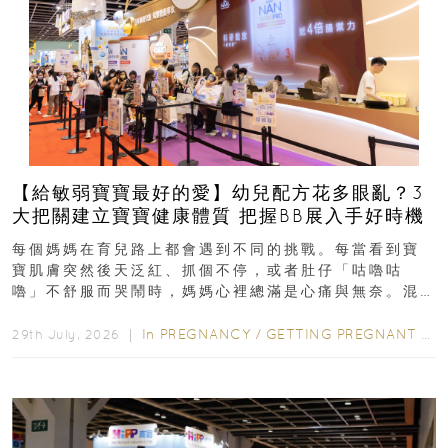
【給敏弱寶寶最好的愛】幼兒配方花多眼亂？3
大把關建立寶寶健康體質 把握BB展入手好時機
每個媽媽在育兒路上都會遇到不同的挑戰。每當看到寶
寶肌膚突然後天泛紅、抓個不停，或者肚仔「咕嚕咕
嚕」不舒服而哭鬧時，媽媽心裡總滿是心痛與無奈。混
合餵養揀奶粉？選擇幼兒配...
In
PREGNANCY
/
GETTING PREGNANT
/
P
29th July, 2026 ｜