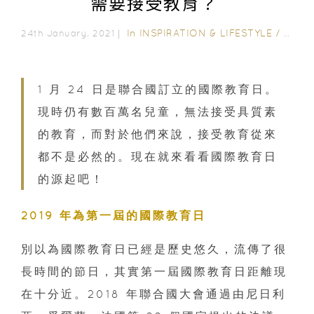
需要接受教育？
In
INSPIRATION & LIFESTYLE
/
EDUC
24th January, 2021｜
1 月 24 日是聯合國訂立的國際教育日。
現時仍有數百萬名兒童，無法接受具質素
的教育，而對於他們來說，接受教育從來
都不是必然的。現在就來看看國際教育日
的源起吧！
2019 年為第一屆的國際教育日
別以為國際教育日已經是歷史悠久，流傳了很
長時間的節日，其實第一屆國際教育日距離現
在十分近。2018 年聯合國大會通過由尼日利