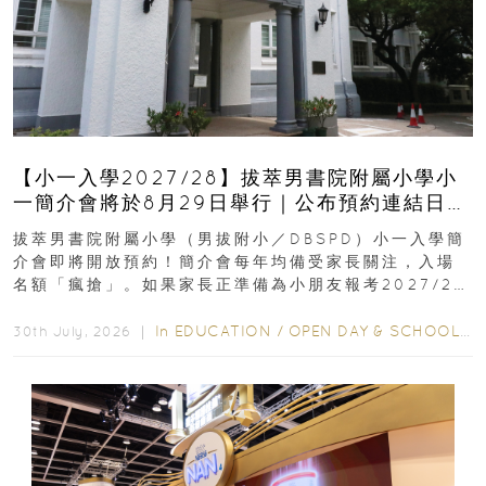
【小一入學2027/28】拔萃男書院附屬小學小
一簡介會將於8月29日舉行｜公布預約連結日期
｜更設有網上重溫
拔萃男書院附屬小學（男拔附小／DBSPD）小一入學簡
介會即將開放預約！簡介會每年均備受家長關注，入場
名額「瘋搶」。如果家長正準備為小朋友報考2027/28
學年小一，想...
In
EDUCATION
/
OPEN DAY & SCHOOL EVENTS
30th July, 2026 ｜