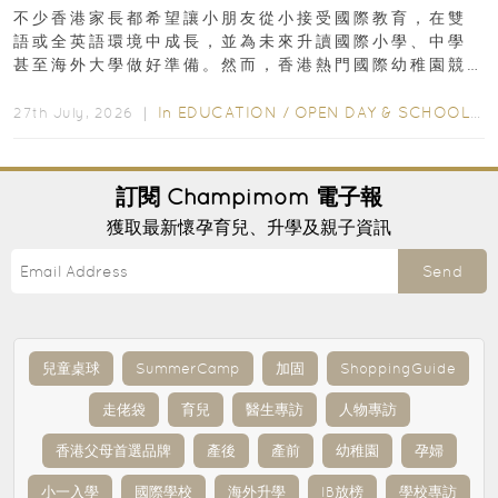
不少香港家長都希望讓小朋友從小接受國際教育，在雙
語或全英語環境中成長，並為未來升讀國際小學、中學
甚至海外大學做好準備。然而，香港熱門國際幼稚園競
爭激烈，大部分學校會於入學前約一年開始接受申請...
In
EDUCATION
/
OPEN DAY & SCHOOL EVENTS
27th July, 2026 ｜
訂閱
Champimom
電子報
獲取最新懷孕育兒、升學及親子資訊
Send
兒童桌球
SummerCamp
加固
ShoppingGuide
走佬袋
育兒
醫生專訪
人物專訪
香港父母首選品牌
產後
產前
幼稚園
孕婦
小一入學
國際學校
海外升學
IB放榜
學校專訪