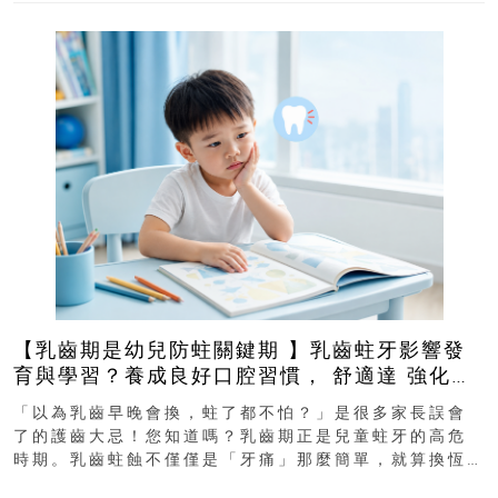
【乳齒期是幼兒防蛀關鍵期 】乳齒蛀牙影響發
育與學習？養成良好口腔習慣， 舒適達 強化琺
瑯質 兒童牙膏防護指南
「以為乳齒早晚會換，蛀了都不怕？」是很多家長誤會
了的護齒大忌！您知道嗎？乳齒期正是兒童蛀牙的高危
時期。乳齒蛀蝕不僅僅是「牙痛」那麼簡單，就算換恆
齒也有影響！後果將如骨牌效應般...