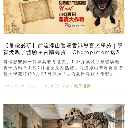
【暑假必玩】前流浮山警署香港導盲犬學苑｜導
盲犬親子體驗＋古蹟尋寶 | Champimom送3
組免費名額
暑假想安排一個兼具教育意義、戶外探索及互動體驗嘅
親子活動？由於7月場次反應熱烈，前流浮山警署香港導
盲犬學苑將於8月23日加推「小Q夏日尋寶大作戰」，家
長與小朋友可以走進前流浮山警署...
In
LIFESTYLE
/
親子活動
7th August, 2026 ｜