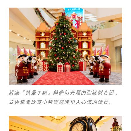
親臨「精靈小鎮」與夢幻亮麗的聖誕樹合照，
並與摯愛欣賞小精靈樂隊扣人心弦的佳音。