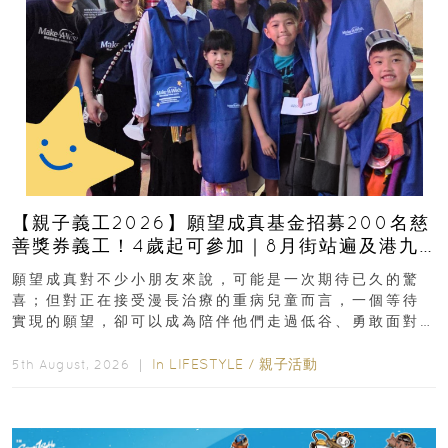
【親子義工2026】願望成真基金招募200名慈
善獎券義工！4歲起可參加｜8月街站遍及港九
新界
願望成真對不少小朋友來說，可能是一次期待已久的驚
喜；但對正在接受漫長治療的重病兒童而言，一個等待
實現的願望，卻可以成為陪伴他們走過低谷、勇敢面對
逆境的重要力量。▲ 願...
In
LIFESTYLE
/
親子活動
5th August, 2026 ｜