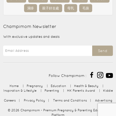
濕疹
親子好去處
母乳
毛孩
Champimom
Newsletter
With exclusive updates and deals
Send
Follow Champimom :
Home
|
Pregnancy
|
Education
|
Health & Beauty
|
Inspiration & Lifestyle
|
Parenting
|
HK Parents Award
|
Kiddie
Careers
|
Privacy Policy
|
Terms and Conditions
|
Advertising
© 2026
Champimom
- Premium Pregnancy & Parenting Education
Platform