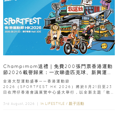
Champimom送禮｜免費200張門票香港運動
節2026載譽歸來：一次睇盡匹克球、新興運
動、街舞比賽＋逾百運動品牌展覽
全港大型運動盛事——香港運動節
2026（SPORTFEST HK 2026）將於8月21日至23
日在灣仔香港會議展覽中心盛大舉行，以全新主題「敢
運動大排檔」登場，集合...
In
LIFESTYLE
/
親子活動
3rd August, 2026 ｜