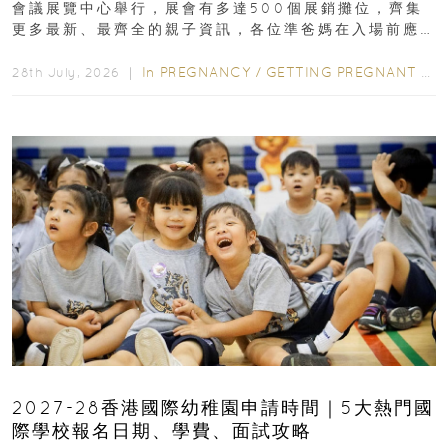
會議展覽中心舉行，展會有多達500個展銷攤位，齊集
更多最新、最齊全的親子資訊，各位準爸媽在入場前應
先閱讀購物指南...
In
PREGNANCY
/
GETTING PREGNANT
/
P
28th July, 2026 ｜
2027-28香港國際幼稚園申請時間｜5大熱門國
際學校報名日期、學費、面試攻略