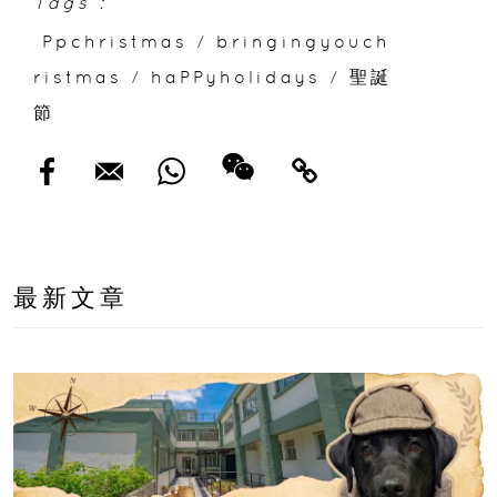
Tags :
Ppchristmas
/
bringingyouch
ristmas
/
haPPyholidays
/
聖誕
節
最新文章