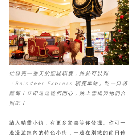
忙碌完一整天的聖誕馴鹿，終於可以到
「Reindeer Express 馴鹿車站」吃一口胡
蘿蔔！立即逗逗牠們開心，跳上雪橇與牠們合
照吧！
踏入精靈小鎮，有更多驚喜等你發掘。你可一
邊漫遊鎮內的特色小街，一邊在別緻的節日佈