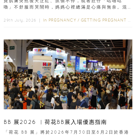
寶肌膚突然後天泛紅、抓個不停，或者肚仔「咕嚕咕
嚕」不舒服而哭鬧時，媽媽心裡總滿是心痛與無奈。混
合餵養揀奶粉？選擇幼兒配...
In
PREGNANCY
/
GETTING PREGNANT
/
P
29th July, 2026 ｜
BB 展2026 ︳荷花BB展入場優惠指南
「荷花 BB 展」將於2026年7月30日至8月2日於香港