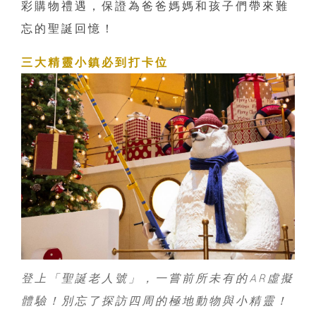
彩購物禮遇，保證為爸爸媽媽和孩子們帶來難
忘的聖誕回憶！
三大精靈小鎮必到打卡位
登上「聖誕老人號」，一嘗前所未有的AR虛擬
體驗！別忘了探訪四周的極地動物與小精靈！