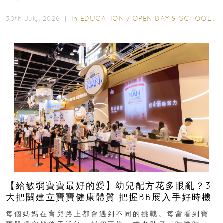
學年小一，想...
In
EDUCATION
/
OPEN DAY & SCHOOL EVENTS
30th July, 2026 ｜
【給敏弱寶寶最好的愛】幼兒配方花多眼亂？3
大把關建立寶寶健康體質 把握BB展入手好時機
每個媽媽在育兒路上都會遇到不同的挑戰。每當看到寶