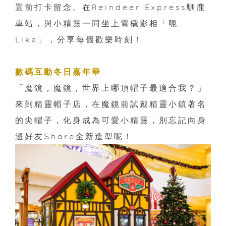
置前打卡留念。在Reindeer Express馴鹿
車站，與小精靈一同坐上雪橇影相「呃
Like」，分享每個歡樂時刻！
數碼互動冬日嘉年華
「魔鏡，魔鏡，世界上哪頂帽子最適合我？」
來到精靈帽子店，在魔鏡前試戴精靈小鎮著名
的尖帽子，化身成為可愛小精靈，別忘記向身
邊好友Share全新造型呢！