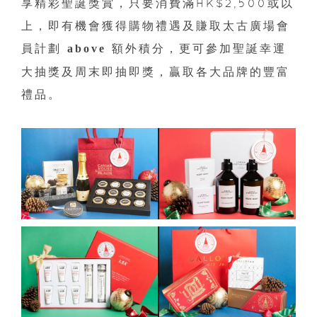
享精彩聖誕獎賞，只要消費滿HK$2,500或以
上，即有機會獲得購物禮遇及賺取太古廣場會
員計劃
額外積分，更可參加聖誕幸運
above
大抽獎及周末即抽即獎，贏取各大品牌的豐富
禮品。