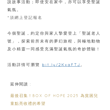
說故事活動；即使安在家中，亦可以享受聖誕
氣氛。
*須網上登記報名
今個聖誕，約定你與家人摯愛登上「聖誕老人
號」，探索前所未有的夢幻旅程，與極地動物
及小精靈一同感受充滿聖誕氣氛的奇妙體驗！
活動詳情可瀏覽
bit.ly/2KxaFTJ
。
延伸閱讀 :
最後召集！BOX OF HOPE 2025 為貧困兒
童點亮收禮的希望