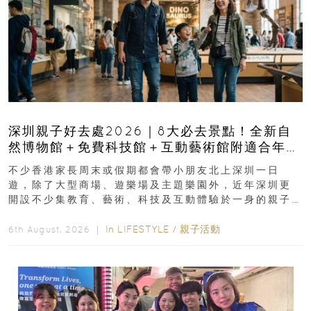
深圳親子好去處2026｜8大必去景點！全新自
然博物館＋免費科技館＋互動藝術館附適合年
齡、交通、門票、開放時間
不少香港家長周末或假期都會帶小朋友北上深圳一日
遊，除了大型商場、遊樂場及主題樂園外，近年深圳更
開設不少集教育、藝術、科技及互動體驗於一身的親子
好去處！暑假唔想再行商場...
In
LIFESTYLE
/
親子活動
6th August, 2026 ｜