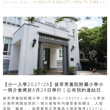
In
HEALTH & BEAUTY
/
HEALTH CARE
/
LIFESTYLE
31st July, 2026 ｜
【小一入學2027/28】拔萃男書院附屬小學小
一簡介會將於8月29日舉行｜公布預約連結日期
｜更設有網上重溫
拔萃男書院附屬小學（男拔附小／DBSPD）小一入學簡
介會即將開放預約！簡介會每年均備受家長關注，入場
名額「瘋搶」。如果家長正準備為小朋友報考2027/28