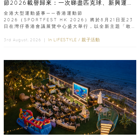
節2026載譽歸來：一次睇盡匹克球、新興運
動、街舞比賽＋逾百運動品牌展覽
全港大型運動盛事——香港運動節
2026（SPORTFEST HK 2026）將於8月21日至23
日在灣仔香港會議展覽中心盛大舉行，以全新主題「敢
運動大排檔」登場，集合...
In
LIFESTYLE
/
親子活動
3rd August, 2026 ｜