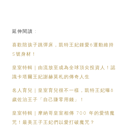
延伸閱讀 :
喜歡陪孩子跳彈床，凱特王妃鍾愛6運動維持
S號身材！
皇室特輯｜由流放至成為全球頂尖投資人！認
識卡塔爾王妃謝赫莫札的傳奇人生
名人育兒｜皇室育兒很不一樣，凱特王妃曝8
歲佐治王子「自己賺零用錢」！
皇室特輯｜摩納哥皇室相傳 700 年的愛情魔
咒！最美王子王妃們以愛打破魔咒？