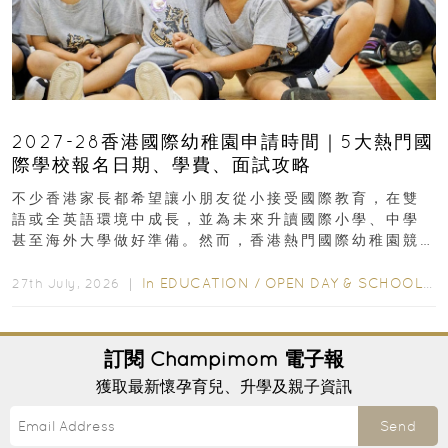
2027-28香港國際幼稚園申請時間｜5大熱門國
際學校報名日期、學費、面試攻略
不少香港家長都希望讓小朋友從小接受國際教育，在雙
語或全英語環境中成長，並為未來升讀國際小學、中學
甚至海外大學做好準備。然而，香港熱門國際幼稚園競
爭激烈，大部分學校會於入學前約一年開始接受申請...
In
EDUCATION
/
OPEN DAY & SCHOOL EVENTS
27th July, 2026 ｜
訂閱
Champimom
電子報
獲取最新懷孕育兒、升學及親子資訊
Send