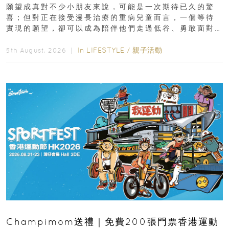
新界
願望成真對不少小朋友來說，可能是一次期待已久的驚
喜；但對正在接受漫長治療的重病兒童而言，一個等待
實現的願望，卻可以成為陪伴他們走過低谷、勇敢面對
逆境的重要力量。▲ 願...
In
LIFESTYLE
/
親子活動
5th August, 2026 ｜
Champimom送禮｜免費200張門票香港運動