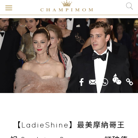
【LadieShine】最美摩納哥王