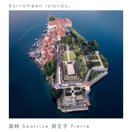
Borromean Islands。
當時 Beatrice 與王子 Pierre