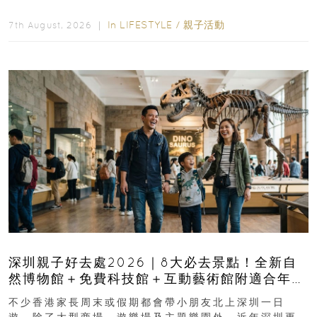
長與小朋友可以走進前流浮山警署...
In
LIFESTYLE
/
親子活動
7th August, 2026 ｜
深圳親子好去處2026｜8大必去景點！全新自
然博物館＋免費科技館＋互動藝術館附適合年
齡、交通、門票、開放時間
不少香港家長周末或假期都會帶小朋友北上深圳一日
遊，除了大型商場、遊樂場及主題樂園外，近年深圳更