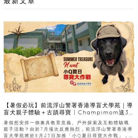
最新文章
【暑假必玩】前流浮山警署香港導盲犬學苑｜導
盲犬親子體驗＋古蹟尋寶 | Champimom送3
組免費名額
暑假想安排一個兼具教育意義、戶外探索及互動體驗嘅
親子活動？由於7月場次反應熱烈，前流浮山警署香港導
盲犬學苑將於8月23日加推「小Q夏日尋寶大作戰」，家