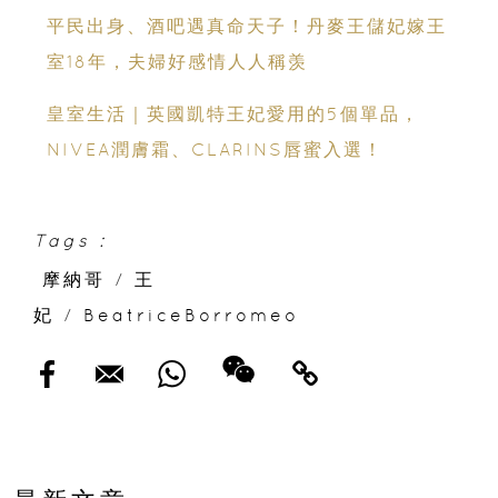
平民出身、酒吧遇真命天子！丹麥王儲妃嫁王
室18年，夫婦好感情人人稱羡
皇室生活｜英國凱特王妃愛用的5個單品，
NIVEA潤膚霜、CLARINS唇蜜入選！
Tags :
摩納哥
/
王
妃
/
BeatriceBorromeo