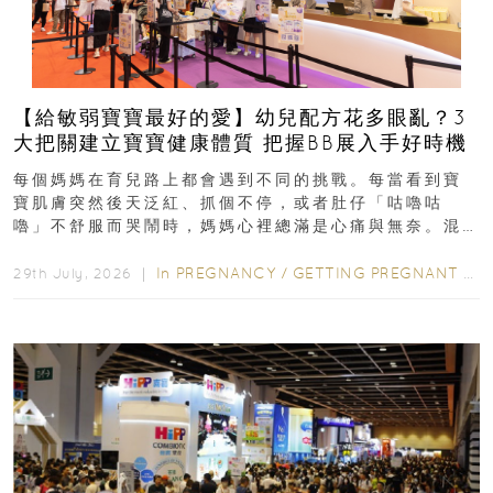
【給敏弱寶寶最好的愛】幼兒配方花多眼亂？3
大把關建立寶寶健康體質 把握BB展入手好時機
每個媽媽在育兒路上都會遇到不同的挑戰。每當看到寶
寶肌膚突然後天泛紅、抓個不停，或者肚仔「咕嚕咕
嚕」不舒服而哭鬧時，媽媽心裡總滿是心痛與無奈。混
合餵養揀奶粉？選擇幼兒配...
In
PREGNANCY
/
GETTING PREGNANT
/
P
29th July, 2026 ｜