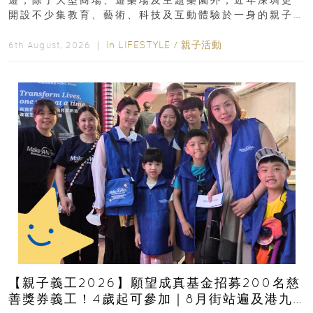
開設不少集教育、藝術、科技及互動體驗於一身的親子
好去處！暑假唔想再行商場...
In
LIFESTYLE
/
親子活動
6th August, 2026 ｜
【親子義工2026】願望成真基金招募200名慈
善獎券義工！4歲起可參加｜8月街站遍及港九