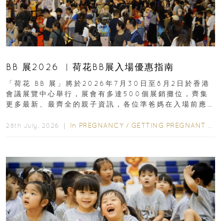
BB 展2026 ︳荷花BB展入場優惠指南
「荷花 BB 展」將於2026年7月30日至8月2日於香港
會議展覽中心舉行，展會有多達500個展銷攤位，齊集
更多最新、最齊全的親子資訊，各位準爸媽在入場前應
先閱讀購物指南...
In
PREGNANCY
/
GETTING PREGNANT
/
P
28th July, 2026 ｜