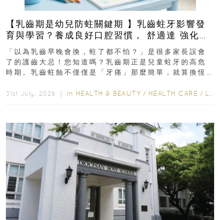
【乳齒期是幼兒防蛀關鍵期 】乳齒蛀牙影響發
育與學習？養成良好口腔習慣， 舒適達 強化琺
瑯質 兒童牙膏防護指南
「以為乳齒早晚會換，蛀了都不怕？」是很多家長誤會
了的護齒大忌！您知道嗎？乳齒期正是兒童蛀牙的高危
時期。乳齒蛀蝕不僅僅是「牙痛」那麼簡單，就算換恆
齒也有影響！後果將如骨牌效應般...
In
HEALTH & BEAUTY
/
HEALTH CARE
/
LIFESTYLE
31st July, 2026 ｜