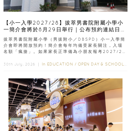
【小一入學2027/28】拔萃男書院附屬小學小
一簡介會將於8月29日舉行｜公布預約連結日期
｜更設有網上重溫
拔萃男書院附屬小學（男拔附小／DBSPD）小一入學簡
介會即將開放預約！簡介會每年均備受家長關注，入場
名額「瘋搶」。如果家長正準備為小朋友報考2027/28
學年小一，想...
In
EDUCATION
/
OPEN DAY & SCHOOL EVENTS
30th July, 2026 ｜