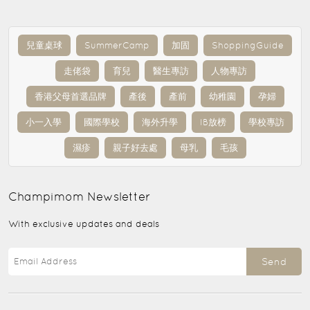
兒童桌球
SummerCamp
加固
ShoppingGuide
走佬袋
育兒
醫生專訪
人物專訪
香港父母首選品牌
產後
產前
幼稚園
孕婦
小一入學
國際學校
海外升學
IB放榜
學校專訪
濕疹
親子好去處
母乳
毛孩
Champimom
Newsletter
With exclusive updates and deals
Send