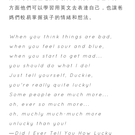
方面他們可以學習用英文去表達自己，也讓爸
媽們較易掌握孩子的情緒和想法。
When you think things are bad,
when you feel sour and blue,
when you start to get mad...
you should do what I do!
Just tell yourself, Duckie,
you're really quite lucky!
Some people are much more...
oh, ever so much more...
oh, muchly much-much more
unlucky than you!
―Did I Ever Tell You How Lucky