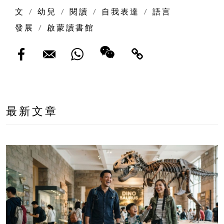
文
/
幼兒
/
閱讀
/
自我表達
/
語言
發展
/
啟蒙讀書館
最新文章