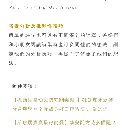
You Are? by Dr. Seuss
培養分析及批判性技巧
簡單的詩句也可以有不同深刻的詮釋，爸媽們
和小朋友閱讀詩集時也可多問他們的想法，訓
練他們的分析技巧，再從而了解更多他們的想
法。
延伸閱讀 :
【乳齒期是幼兒防蛀關鍵期 】乳齒蛀牙影響
發育與學習？養成良好口腔習慣， 舒適達 強
化琺瑯質 兒童牙膏防護指南
【給敏弱寶寶最好的愛】幼兒配方花多眼亂？