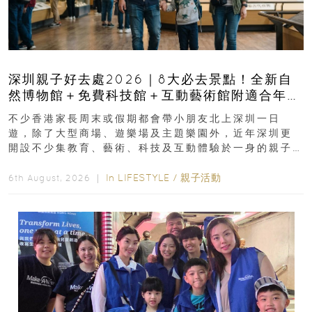
深圳親子好去處2026｜8大必去景點！全新自
然博物館＋免費科技館＋互動藝術館附適合年
齡、交通、門票、開放時間
不少香港家長周末或假期都會帶小朋友北上深圳一日
遊，除了大型商場、遊樂場及主題樂園外，近年深圳更
開設不少集教育、藝術、科技及互動體驗於一身的親子
好去處！暑假唔想再行商場...
In
LIFESTYLE
/
親子活動
6th August, 2026 ｜