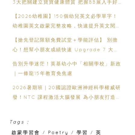
3大把關建立寶寶健康體質 把握BB展入手好
時機
【2026幼稚園】150個幼兒英文必學單字！
幼稚園英文啟蒙完整攻略，快速提升英文閱讀
能力
【搶先登記限額免費試堂＋學能評估】 別擔
心！想幫小朋友成績快速 Upgrade 7 大暑
期課程一覽｜6星期追6個月進度
告別升學迷茫！英基幼小中「相關學校」新政
｜一條龍15年教育免焦慮
2026暑期班｜20國認證歐洲神經科學權威研
發！NTC 課程激活大腦發展 為小朋友打造未
來學習能力
Tags :
啟蒙學習會
/
Poetry
/
學習
/
英