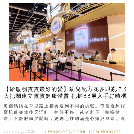
【給敏弱寶寶最好的愛】幼兒配方花多眼亂？3
大把關建立寶寶健康體質 把握BB展入手好時機
每個媽媽在育兒路上都會遇到不同的挑戰。每當看到寶
寶肌膚突然後天泛紅、抓個不停，或者肚仔「咕嚕咕
嚕」不舒服而哭鬧時，媽媽心裡總滿是心痛與無奈。混
合餵養揀奶粉？選擇幼兒配...
In
PREGNANCY
/
GETTING PREGNANT
/
P
29th July, 2026 ｜