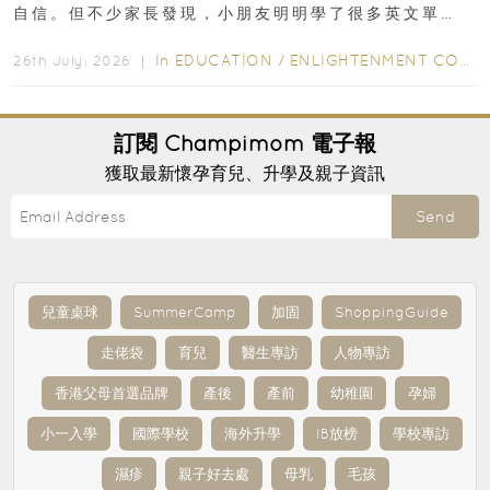
自信。但不少家長發現，小朋友明明學了很多英文單
字，真正開始閱讀英文故事書時，仍然容易卡住...
In
EDUCATION
/
ENLIGHTENMENT CORNER
26th July, 2026 ｜
訂閱
Champimom
電子報
獲取最新懷孕育兒、升學及親子資訊
Send
兒童桌球
SummerCamp
加固
ShoppingGuide
走佬袋
育兒
醫生專訪
人物專訪
香港父母首選品牌
產後
產前
幼稚園
孕婦
小一入學
國際學校
海外升學
IB放榜
學校專訪
濕疹
親子好去處
母乳
毛孩