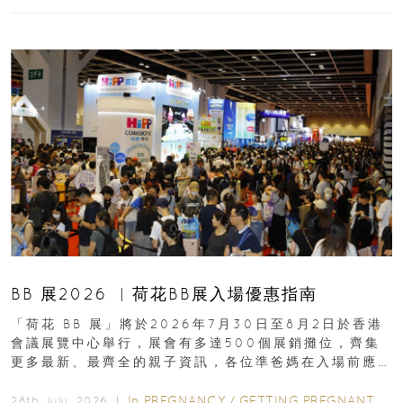
BB 展2026 ︳荷花BB展入場優惠指南
「荷花 BB 展」將於2026年7月30日至8月2日於香港
會議展覽中心舉行，展會有多達500個展銷攤位，齊集
更多最新、最齊全的親子資訊，各位準爸媽在入場前應
先閱讀購物指南...
In
PREGNANCY
/
GETTING PREGNANT
/
P
28th July, 2026 ｜