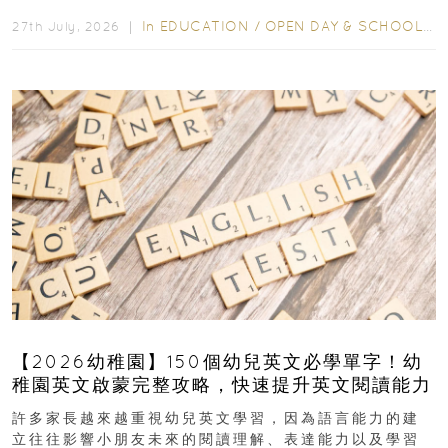
爭激烈，大部分學校會於入學前約一年開始接受申請...
In
EDUCATION
/
OPEN DAY & SCHOOL EVENTS
27th July, 2026 ｜
【2026幼稚園】150個幼兒英文必學單字！幼
稚園英文啟蒙完整攻略，快速提升英文閱讀能力
許多家長越來越重視幼兒英文學習，因為語言能力的建
立往往影響小朋友未來的閱讀理解、表達能力以及學習