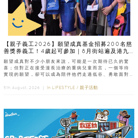
【親子義工2026】願望成真基金招募200名慈
善獎券義工！4歲起可參加｜8月街站遍及港九
新界
願望成真對不少小朋友來說，可能是一次期待已久的驚
喜；但對正在接受漫長治療的重病兒童而言，一個等待
實現的願望，卻可以成為陪伴他們走過低谷、勇敢面對
逆境的重要力量。▲ 願...
In
LIFESTYLE
/
親子活動
5th August, 2026 ｜