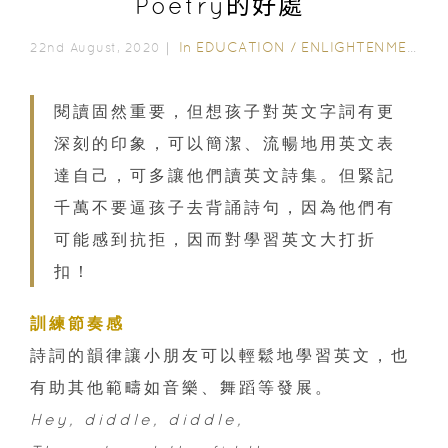
Poetry的好處
In
EDUCATION
/
ENLIGHTENMENT CORNER
22nd August, 2020｜
閱讀固然重要，但想孩子對英文字詞有更
深刻的印象，可以簡潔、流暢地用英文表
達自己，可多讓他們讀英文詩集。但緊記
千萬不要逼孩子去背誦詩句，因為他們有
可能感到抗拒，因而對學習英文大打折
扣！
訓練節奏感
詩詞的韻律讓小朋友可以輕鬆地學習英文，也
有助其他範疇如音樂、舞蹈等發展。
Hey, diddle, diddle,