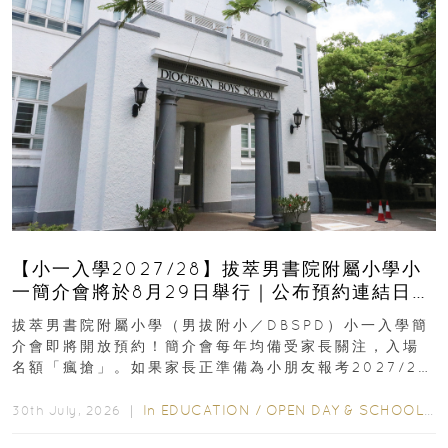
【小一入學2027/28】拔萃男書院附屬小學小
一簡介會將於8月29日舉行｜公布預約連結日期
｜更設有網上重溫
拔萃男書院附屬小學（男拔附小／DBSPD）小一入學簡
介會即將開放預約！簡介會每年均備受家長關注，入場
名額「瘋搶」。如果家長正準備為小朋友報考2027/28
學年小一，想...
In
EDUCATION
/
OPEN DAY & SCHOOL EVENTS
30th July, 2026 ｜