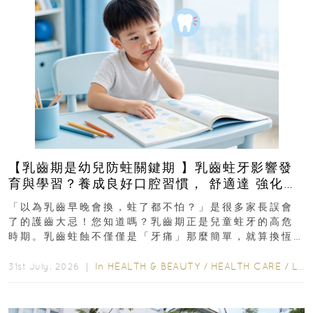
【乳齒期是幼兒防蛀關鍵期 】乳齒蛀牙影響發
育與學習？養成良好口腔習慣， 舒適達 強化琺
瑯質 兒童牙膏防護指南
「以為乳齒早晚會換，蛀了都不怕？」是很多家長誤會
了的護齒大忌！您知道嗎？乳齒期正是兒童蛀牙的高危
時期。乳齒蛀蝕不僅僅是「牙痛」那麼簡單，就算換恆
齒也有影響！後果將如骨牌效應般...
In
HEALTH & BEAUTY
/
HEALTH CARE
/
LIFESTYLE
31st July, 2026 ｜