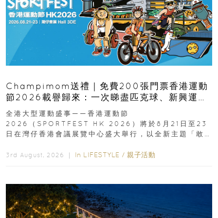
Champimom送禮｜免費200張門票香港運動
節2026載譽歸來：一次睇盡匹克球、新興運
動、街舞比賽＋逾百運動品牌展覽
全港大型運動盛事——香港運動節
2026（SPORTFEST HK 2026）將於8月21日至23
日在灣仔香港會議展覽中心盛大舉行，以全新主題「敢
運動大排檔」登場，集合...
In
LIFESTYLE
/
親子活動
3rd August, 2026 ｜