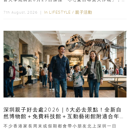
長與小朋友可以走進前流浮山警署...
In
LIFESTYLE
/
親子活動
7th August, 2026 ｜
深圳親子好去處2026｜8大必去景點！全新自
然博物館＋免費科技館＋互動藝術館附適合年
齡、交通、門票、開放時間
不少香港家長周末或假期都會帶小朋友北上深圳一日