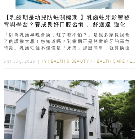
【乳齒期是幼兒防蛀關鍵期 】乳齒蛀牙影響發
育與學習？養成良好口腔習慣， 舒適達 強化琺
瑯質 兒童牙膏防護指南
「以為乳齒早晚會換，蛀了都不怕？」是很多家長誤會
了的護齒大忌！您知道嗎？乳齒期正是兒童蛀牙的高危
時期。乳齒蛀蝕不僅僅是「牙痛」那麼簡單，就算換恆
齒也有影響！後果將如骨牌效應般...
In
HEALTH & BEAUTY
/
HEALTH CARE
/
LIFESTYLE
31st July, 2026 ｜