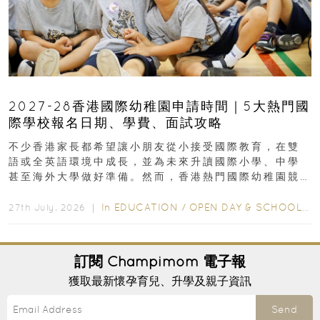
2027-28香港國際幼稚園申請時間｜5大熱門國
際學校報名日期、學費、面試攻略
不少香港家長都希望讓小朋友從小接受國際教育，在雙
語或全英語環境中成長，並為未來升讀國際小學、中學
甚至海外大學做好準備。然而，香港熱門國際幼稚園競
爭激烈，大部分學校會於入學前約一年開始接受申請...
In
EDUCATION
/
OPEN DAY & SCHOOL EVENTS
27th July, 2026 ｜
訂閱
Champimom
電子報
獲取最新懷孕育兒、升學及親子資訊
Send