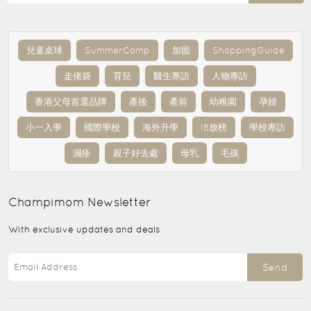
兒童桌球
SummerCamp
加固
ShoppingGuide
走佬袋
育兒
醫生專訪
人物專訪
香港父母首選品牌
產後
產前
幼稚園
孕婦
小一入學
國際學校
海外升學
IB放榜
學校專訪
濕疹
親子好去處
母乳
毛孩
Champimom
Newsletter
With exclusive updates and deals
Send