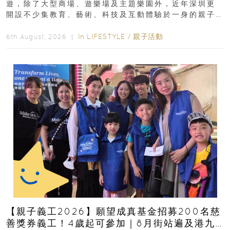
遊，除了大型商場、遊樂場及主題樂園外，近年深圳更
開設不少集教育、藝術、科技及互動體驗於一身的親子
好去處！暑假唔想再行商場...
In
LIFESTYLE
/
親子活動
6th August, 2026 ｜
【親子義工2026】願望成真基金招募200名慈
善獎券義工！4歲起可參加｜8月街站遍及港九