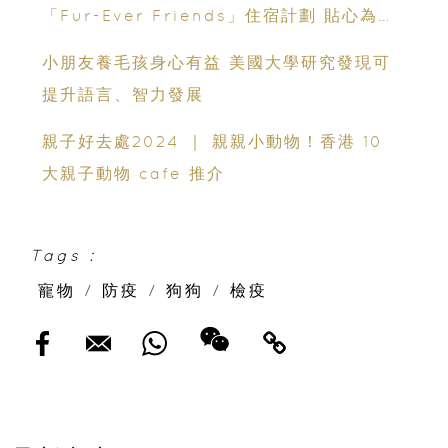
「Fur-Ever Friends」住宿計劃 貼心為毛
孩打造「五星級寵物假期」與毛孩一同於啟德
小朋友養毛孩身心有益 美國大學研究發現可
空中花園散步
提升語言、智力發展
親子好去處2024 ｜ 親親小動物！香港 10
大親子動物 cafe 推介
Tags :
寵物
/
防疫
/
狗狗
/
檢疫