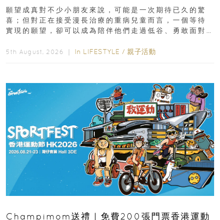
新界
願望成真對不少小朋友來說，可能是一次期待已久的驚
喜；但對正在接受漫長治療的重病兒童而言，一個等待
實現的願望，卻可以成為陪伴他們走過低谷、勇敢面對
逆境的重要力量。▲ 願...
In
LIFESTYLE
/
親子活動
5th August, 2026 ｜
Champimom送禮｜免費200張門票香港運動