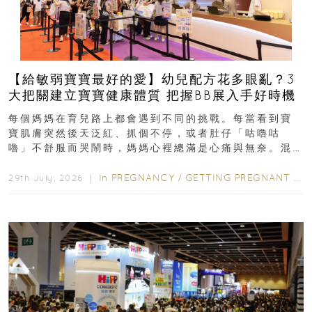
【給敏弱寶寶最好的愛】幼兒配方花多眼亂？3
大把關建立寶寶健康體質 把握BB展入手好時機
每個媽媽在育兒路上都會遇到不同的挑戰。每當看到寶
寶肌膚突然後天泛紅、抓個不停，或者肚仔「咕嚕咕
嚕」不舒服而哭鬧時，媽媽心裡總滿是心痛與無奈。混
合餵養揀奶粉？選擇幼兒配...
In
PREGNANCY
/
GETTING PREGNANT
/
P
29th July, 2026 ｜