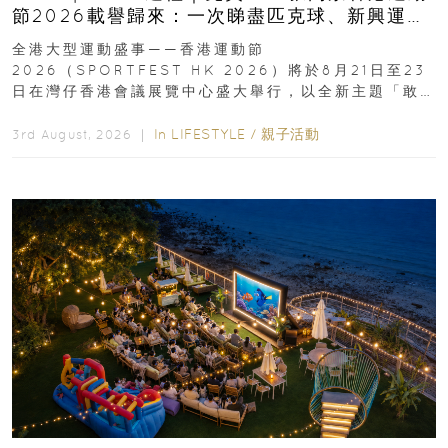
節2026載譽歸來：一次睇盡匹克球、新興運
動、街舞比賽＋逾百運動品牌展覽
全港大型運動盛事——香港運動節
2026（SPORTFEST HK 2026）將於8月21日至23
日在灣仔香港會議展覽中心盛大舉行，以全新主題「敢
運動大排檔」登場，集合...
In
LIFESTYLE
/
親子活動
3rd August, 2026 ｜