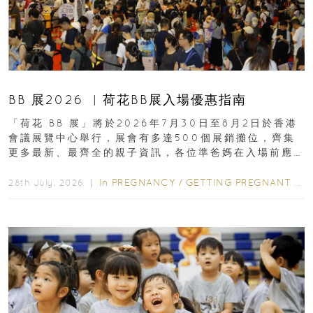
BB 展2026 ︳荷花BB展入場優惠指南
「荷花 BB 展」將於2026年7月30日至8月2日於香港
會議展覽中心舉行，展會有多達500個展銷攤位，齊集
更多最新、最齊全的親子資訊，各位準爸媽在入場前應
先閱讀購物指南...
In
PREGNANCY
/
GETTING PREGNANT
/
P
28th July, 2026 ｜