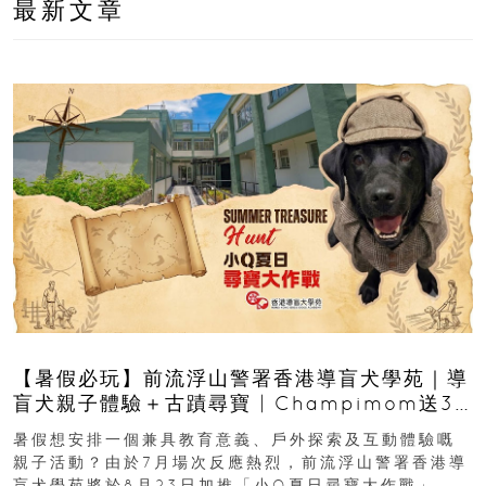
最新文章
【暑假必玩】前流浮山警署香港導盲犬學苑｜導
盲犬親子體驗＋古蹟尋寶 | Champimom送3
組免費名額
暑假想安排一個兼具教育意義、戶外探索及互動體驗嘅
親子活動？由於7月場次反應熱烈，前流浮山警署香港導
盲犬學苑將於8月23日加推「小Q夏日尋寶大作戰」，家