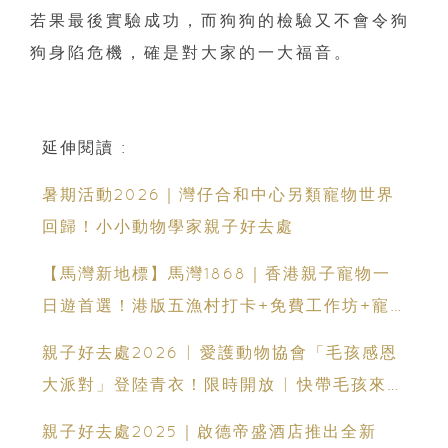
若果最後實驗成功，而狗狗的檢驗又不會令狗
狗身陷危機，確是對大家的一大福音。
延伸閱讀 :
暑期活動2026｜灣仔合和中心另類寵物世界
回歸！小小動物學家親子好去處
【馬灣新地標】馬灣1868｜香港親子寵物一
日遊首選！港版五漁村打卡+免費工作坊+寵
物友善景點
親子好去處2026 | 愛護動物協會「毛孩感恩
大派對」登陸青衣！限時開放 | 快帶毛孩來參
加！
親子好去處2025｜啟德帝盛酒店推出全新