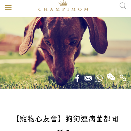
【寵物心友會】狗狗連病菌都聞