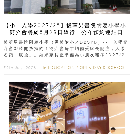
【小一入學2027/28】拔萃男書院附屬小學小
一簡介會將於8月29日舉行｜公布預約連結日期
｜更設有網上重溫
拔萃男書院附屬小學（男拔附小／DBSPD）小一入學簡
介會即將開放預約！簡介會每年均備受家長關注，入場
名額「瘋搶」。如果家長正準備為小朋友報考2027/28
學年小一，想...
In
EDUCATION
/
OPEN DAY & SCHOOL EVENTS
30th July, 2026 ｜