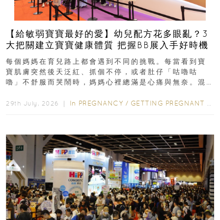
【給敏弱寶寶最好的愛】幼兒配方花多眼亂？3
大把關建立寶寶健康體質 把握BB展入手好時機
每個媽媽在育兒路上都會遇到不同的挑戰。每當看到寶
寶肌膚突然後天泛紅、抓個不停，或者肚仔「咕嚕咕
嚕」不舒服而哭鬧時，媽媽心裡總滿是心痛與無奈。混
合餵養揀奶粉？選擇幼兒配...
In
PREGNANCY
/
GETTING PREGNANT
/
P
29th July, 2026 ｜