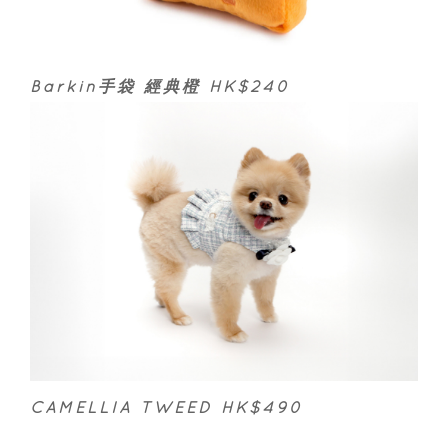
Barkin手袋 經典橙 HK$240
CAMELLIA TWEED HK
$
490	