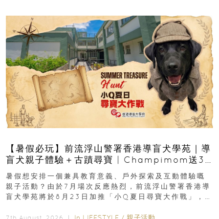
【暑假必玩】前流浮山警署香港導盲犬學苑｜導
盲犬親子體驗＋古蹟尋寶 | Champimom送3
組免費名額
暑假想安排一個兼具教育意義、戶外探索及互動體驗嘅
親子活動？由於7月場次反應熱烈，前流浮山警署香港導
盲犬學苑將於8月23日加推「小Q夏日尋寶大作戰」，家
長與小朋友可以走進前流浮山警署...
In
LIFESTYLE
/
親子活動
7th August, 2026 ｜