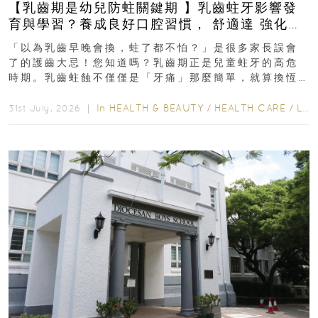
【乳齒期是幼兒防蛀關鍵期 】乳齒蛀牙影響發
育與學習？養成良好口腔習慣， 舒適達 強化琺
瑯質 兒童牙膏防護指南
「以為乳齒早晚會換，蛀了都不怕？」是很多家長誤會
了的護齒大忌！您知道嗎？乳齒期正是兒童蛀牙的高危
時期。乳齒蛀蝕不僅僅是「牙痛」那麼簡單，就算換恆
齒也有影響！後果將如骨牌效應般...
In
HEALTH & BEAUTY
/
HEALTH CARE
/
LIFESTYLE
31st July, 2026 ｜