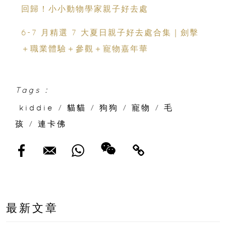
回歸！小小動物學家親子好去處
6-7 月精選 7 大夏日親子好去處合集｜劍擊
＋職業體驗＋參觀＋寵物嘉年華
Tags :
kiddie
/
貓貓
/
狗狗
/
寵物
/
毛
孩
/
連卡佛
最新文章