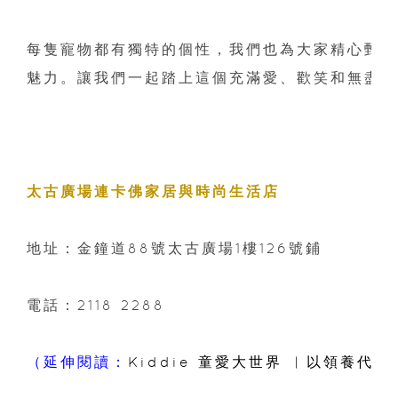
每隻寵物都有獨特的個性，我們也為大家精心甄選
魅力。讓我們一起踏上這個充滿愛、歡笑和無盡樂
太古廣場連卡佛家居與時尚生活店  
地址：金鐘道88號太古廣場1樓126號鋪   
電話：2118 2288 
（延伸閱讀：
Kiddie 童愛大世界 ︳以領養代