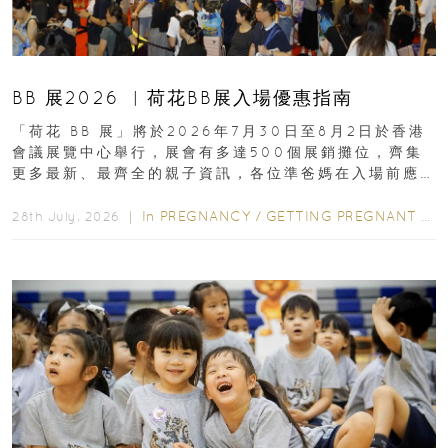
BB 展2026 ︳荷花BB展入場優惠指南
「荷花 BB 展」將於2026年7月30日至8月2日於香港
會議展覽中心舉行，展會有多達500個展銷攤位，齊集
更多最新、最齊全的親子資訊，各位準爸媽在入場前應
先閱讀購物指南...
In
PREGNANCY
/
GETTING PREGNANT
/
P
28th July, 2026 ｜