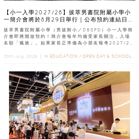
【小一入學2027/28】拔萃男書院附屬小學小
一簡介會將於8月29日舉行｜公布預約連結日期
｜更設有網上重溫
拔萃男書院附屬小學（男拔附小／DBSPD）小一入學簡
介會即將開放預約！簡介會每年均備受家長關注，入場
名額「瘋搶」。如果家長正準備為小朋友報考2027/28
學年小一，想...
In
EDUCATION
/
OPEN DAY & SCHOOL EVENTS
30th July, 2026 ｜