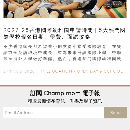
2027-28香港國際幼稚園申請時間｜5大熱門國
際學校報名日期、學費、面試攻略
不少香港家長都希望讓小朋友從小接受國際教育，在雙
語或全英語環境中成長，並為未來升讀國際小學、中學
甚至海外大學做好準備。然而，香港熱門國際幼稚園競
爭激烈，大部分學校會於入學前約一年開始接受申請...
In
EDUCATION
/
OPEN DAY & SCHOOL EVENTS
27th July, 2026 ｜
訂閱
Champimom
電子報
獲取最新懷孕育兒、升學及親子資訊
Send