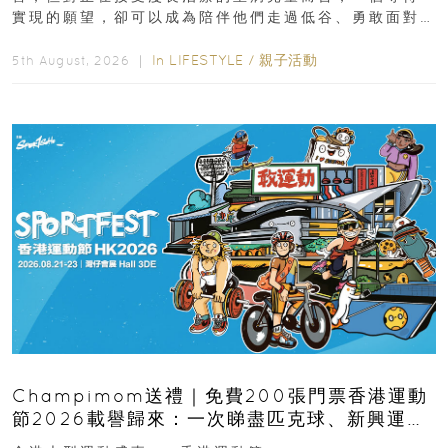
實現的願望，卻可以成為陪伴他們走過低谷、勇敢面對
逆境的重要力量。▲ 願...
In
LIFESTYLE
/
親子活動
5th August, 2026 ｜
Champimom送禮｜免費200張門票香港運動
節2026載譽歸來：一次睇盡匹克球、新興運
動、街舞比賽＋逾百運動品牌展覽