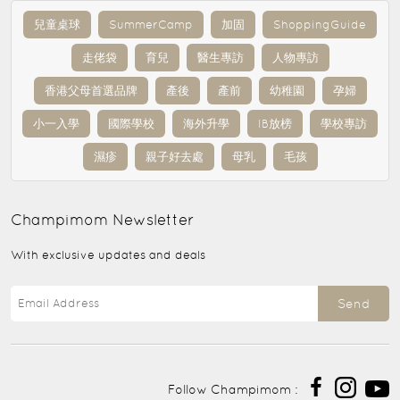
兒童桌球
SummerCamp
加固
ShoppingGuide
走佬袋
育兒
醫生專訪
人物專訪
香港父母首選品牌
產後
產前
幼稚園
孕婦
小一入學
國際學校
海外升學
IB放榜
學校專訪
濕疹
親子好去處
母乳
毛孩
Champimom
Newsletter
With exclusive updates and deals
Send
Follow Champimom :