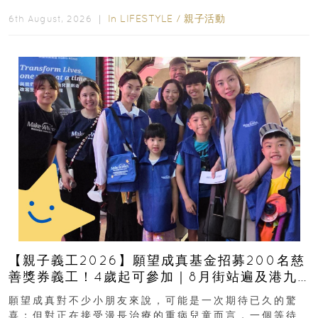
好去處！暑假唔想再行商場...
In
LIFESTYLE
/
親子活動
6th August, 2026 ｜
【親子義工2026】願望成真基金招募200名慈
善獎券義工！4歲起可參加｜8月街站遍及港九
新界
願望成真對不少小朋友來說，可能是一次期待已久的驚
喜；但對正在接受漫長治療的重病兒童而言，一個等待