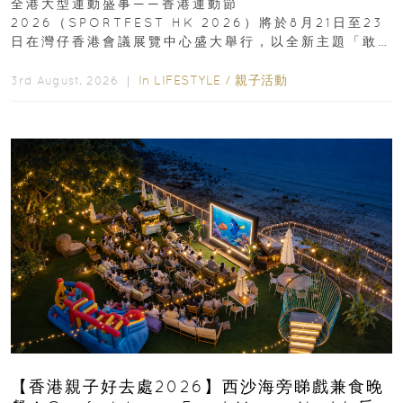
全港大型運動盛事——香港運動節
2026（SPORTFEST HK 2026）將於8月21日至23
日在灣仔香港會議展覽中心盛大舉行，以全新主題「敢
運動大排檔」登場，集合...
In
LIFESTYLE
/
親子活動
3rd August, 2026 ｜
【香港親子好去處2026】西沙海旁睇戲兼食晚