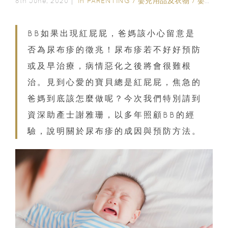
In
PARENTING
/
嬰兒用品及衣物
/
嬰幼兒護理
8th June, 2020｜
BB如果出現紅屁屁，爸媽該小心留意是
否為尿布疹的徵兆！尿布疹若不好好預防
或及早治療，病情惡化之後將會很難根
治。見到心愛的寶貝總是紅屁屁，焦急的
爸媽到底該怎麼做呢？今次我們特別請到
資深助產士謝雅珊，以多年照顧BB的經
驗，說明關於尿布疹的成因與預防方法。