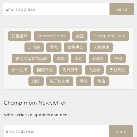
Send
兒童桌球
SummerCamp
加固
ShoppingGuide
走佬袋
育兒
醫生專訪
人物專訪
香港父母首選品牌
產後
產前
幼稚園
孕婦
小一入學
國際學校
海外升學
IB放榜
學校專訪
濕疹
親子好去處
母乳
毛孩
Champimom
Newsletter
With exclusive updates and deals
Send