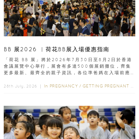
BB 展2026 ︳荷花BB展入場優惠指南
「荷花 BB 展」將於2026年7月30日至8月2日於香港
會議展覽中心舉行，展會有多達500個展銷攤位，齊集
更多最新、最齊全的親子資訊，各位準爸媽在入場前應
先閱讀購物指南...
In
PREGNANCY
/
GETTING PREGNANT
/
P
28th July, 2026 ｜