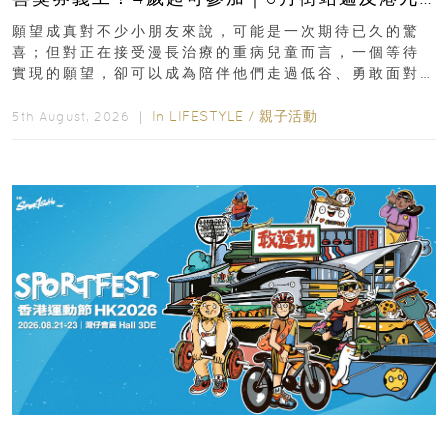
新界
願望成真對不少小朋友來說，可能是一次期待已久的驚
喜；但對正在接受漫長治療的重病兒童而言，一個等待
實現的願望，卻可以成為陪伴他們走過低谷、勇敢面對
逆境的重要力量。▲ 願...
In
LIFESTYLE
/
親子活動
5th August, 2026 ｜