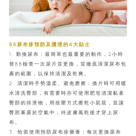
BB尿布疹預防及護理的4大貼士
1. 勤換尿布：最簡單也最重要的動作，2小時
替BB檢查一次尿片並更換，並徹底清潔尿布包
裹的範圍，以保持清潔及乾爽。
2. 清潔時手勢溫柔、避免磨擦：換片時可用暖
水清洗臀部，有需要時亦可使用肥皂清潔黏著
臀部的排泄物，用按壓方式擦乾小屁屁，並讓
臀部暴露於空氣中，待皮膚風乾後才穿上尿
布。
3. 恰當使用預防尿布疹藥膏：每次更換尿布