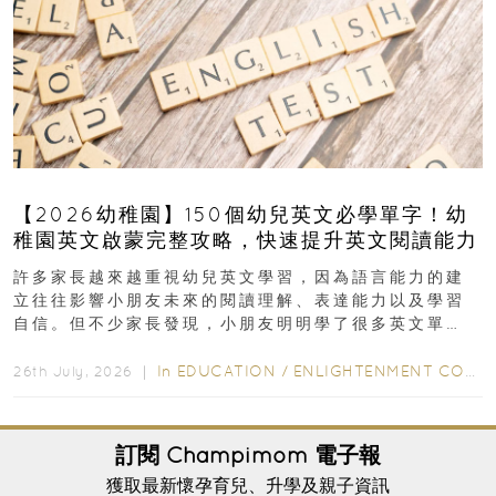
【2026幼稚園】150個幼兒英文必學單字！幼
稚園英文啟蒙完整攻略，快速提升英文閱讀能力
許多家長越來越重視幼兒英文學習，因為語言能力的建
立往往影響小朋友未來的閱讀理解、表達能力以及學習
自信。但不少家長發現，小朋友明明學了很多英文單
字，真正開始閱讀英文故事書時，仍然容易卡住...
In
EDUCATION
/
ENLIGHTENMENT CORNER
26th July, 2026 ｜
訂閱
Champimom
電子報
獲取最新懷孕育兒、升學及親子資訊