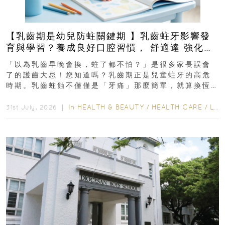
【乳齒期是幼兒防蛀關鍵期 】乳齒蛀牙影響發
育與學習？養成良好口腔習慣， 舒適達 強化琺
瑯質 兒童牙膏防護指南
「以為乳齒早晚會換，蛀了都不怕？」是很多家長誤會
了的護齒大忌！您知道嗎？乳齒期正是兒童蛀牙的高危
時期。乳齒蛀蝕不僅僅是「牙痛」那麼簡單，就算換恆
齒也有影響！後果將如骨牌效應般...
In
HEALTH & BEAUTY
/
HEALTH CARE
/
LIFESTYLE
31st July, 2026 ｜