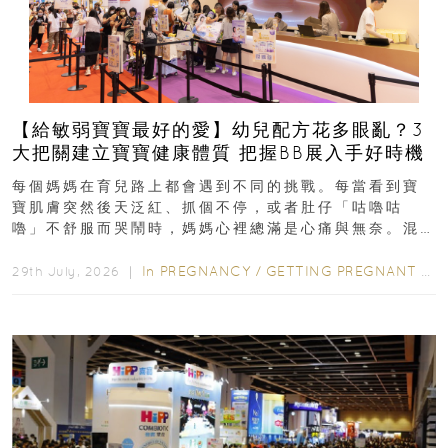
【給敏弱寶寶最好的愛】幼兒配方花多眼亂？3
大把關建立寶寶健康體質 把握BB展入手好時機
每個媽媽在育兒路上都會遇到不同的挑戰。每當看到寶
寶肌膚突然後天泛紅、抓個不停，或者肚仔「咕嚕咕
嚕」不舒服而哭鬧時，媽媽心裡總滿是心痛與無奈。混
合餵養揀奶粉？選擇幼兒配...
In
PREGNANCY
/
GETTING PREGNANT
/
P
29th July, 2026 ｜