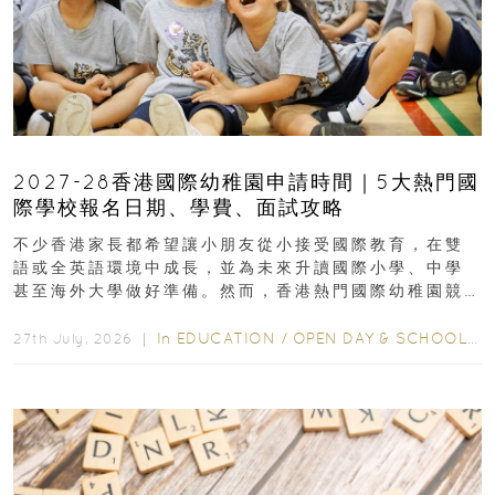
2027-28香港國際幼稚園申請時間｜5大熱門國
際學校報名日期、學費、面試攻略
不少香港家長都希望讓小朋友從小接受國際教育，在雙
語或全英語環境中成長，並為未來升讀國際小學、中學
甚至海外大學做好準備。然而，香港熱門國際幼稚園競
爭激烈，大部分學校會於入學前約一年開始接受申請...
In
EDUCATION
/
OPEN DAY & SCHOOL EVENTS
27th July, 2026 ｜