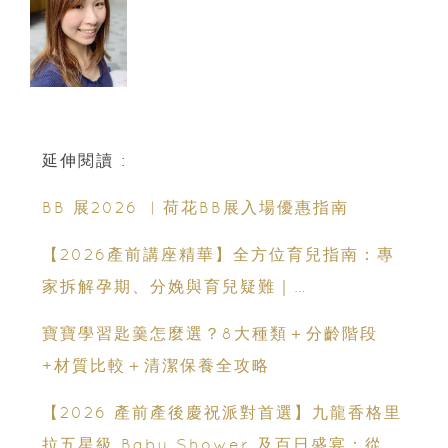
延伸閱讀 :
BB 展2026 ︳荷花BB展入場優惠指南
【2026產前講座精華】全方位育兒指南：專
家拆解孕期、分娩與育兒疑難｜
Champimom
寶寶學習匙羹怎麼選？8大種類＋分齡階段
+材質比較＋清潔保養全攻略
【2026 產前產後慶祝派對首選】九龍香格里
拉五星級 Baby Shower 及百日盛宴：從米