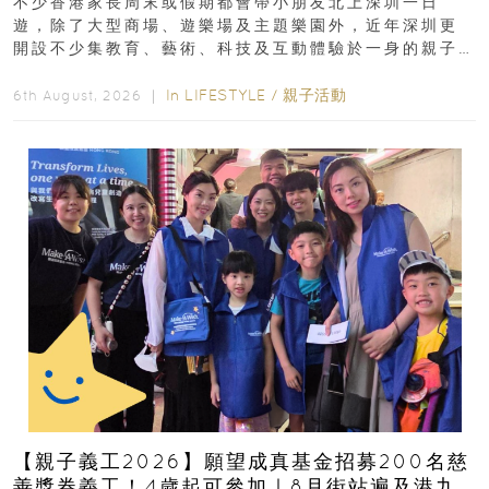
不少香港家長周末或假期都會帶小朋友北上深圳一日
遊，除了大型商場、遊樂場及主題樂園外，近年深圳更
開設不少集教育、藝術、科技及互動體驗於一身的親子
好去處！暑假唔想再行商場...
In
LIFESTYLE
/
親子活動
6th August, 2026 ｜
【親子義工2026】願望成真基金招募200名慈
善獎券義工！4歲起可參加｜8月街站遍及港九