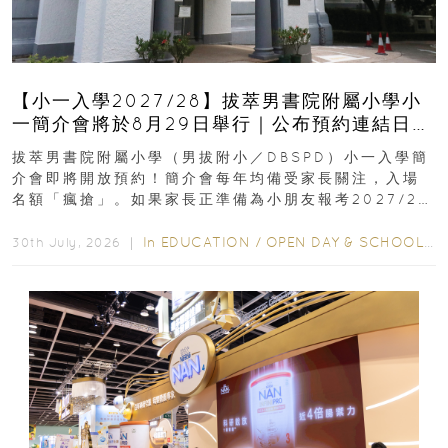
【小一入學2027/28】拔萃男書院附屬小學小
一簡介會將於8月29日舉行｜公布預約連結日期
｜更設有網上重溫
拔萃男書院附屬小學（男拔附小／DBSPD）小一入學簡
介會即將開放預約！簡介會每年均備受家長關注，入場
名額「瘋搶」。如果家長正準備為小朋友報考2027/28
學年小一，想...
In
EDUCATION
/
OPEN DAY & SCHOOL EVENTS
30th July, 2026 ｜