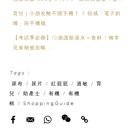
芝蓮美饌到 壯麗維港海景
育兒｜小朋友離不開手機？ 3 招戒「電子奶
嘴」與手機癮
【考試季必睇】10個護眼湯水＋食材 1 種常
見食物被忽略...
Tags :
尿布
/
尿片
/
紅屁屁
/
過敏
/
育
兒
/
助產士
/
有機
/
有機
棉
/
ShoppingGuide