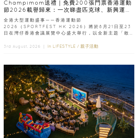
Champimom送禮｜免費200張門票香港運動
節2026載譽歸來：一次睇盡匹克球、新興運
動、街舞比賽＋逾百運動品牌展覽
全港大型運動盛事——香港運動節
2026（SPORTFEST HK 2026）將於8月21日至23
日在灣仔香港會議展覽中心盛大舉行，以全新主題「敢
運動大排檔」登場，集合...
In
LIFESTYLE
/
親子活動
3rd August, 2026 ｜