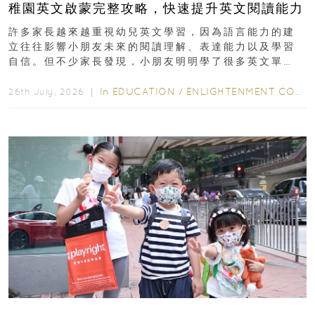
稚園英文啟蒙完整攻略，快速提升英文閱讀能力
許多家長越來越重視幼兒英文學習，因為語言能力的建
立往往影響小朋友未來的閱讀理解、表達能力以及學習
自信。但不少家長發現，小朋友明明學了很多英文單
字，真正開始閱讀英文故事書時，仍然容易卡住...
In
EDUCATION
/
ENLIGHTENMENT CORNER
26th July, 2026 ｜