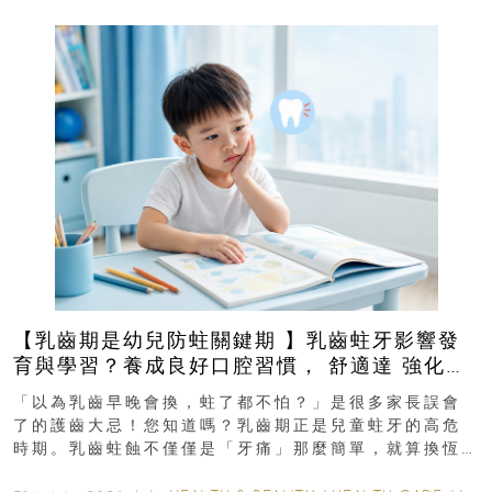
【乳齒期是幼兒防蛀關鍵期 】乳齒蛀牙影響發
育與學習？養成良好口腔習慣， 舒適達 強化琺
瑯質 兒童牙膏防護指南
「以為乳齒早晚會換，蛀了都不怕？」是很多家長誤會
了的護齒大忌！您知道嗎？乳齒期正是兒童蛀牙的高危
時期。乳齒蛀蝕不僅僅是「牙痛」那麼簡單，就算換恆
齒也有影響！後果將如骨牌效應般...