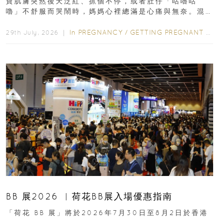
寶肌膚突然後天泛紅、抓個不停，或者肚仔「咕嚕咕
嚕」不舒服而哭鬧時，媽媽心裡總滿是心痛與無奈。混
合餵養揀奶粉？選擇幼兒配...
In
PREGNANCY
/
GETTING PREGNANT
/
P
29th July, 2026 ｜
BB 展2026 ︳荷花BB展入場優惠指南
「荷花 BB 展」將於2026年7月30日至8月2日於香港