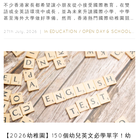
不少香港家長都希望讓小朋友從小接受國際教育，在雙
語或全英語環境中成長，並為未來升讀國際小學、中學
甚至海外大學做好準備。然而，香港熱門國際幼稚園競
爭激烈，大部分學校會於入學前約一年開始接受申請...
In
EDUCATION
/
OPEN DAY & SCHOOL EVENTS
27th July, 2026 ｜
【2026幼稚園】150個幼兒英文必學單字！幼