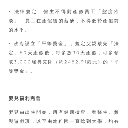
- 法律規定，僱主不得對產假員工「態度冷
淡」，員工在產假後的薪酬，不得低於產假前
的水平。
- 政府設立「平等獎金」，規定父親放完「法
定」60天產假後，每多放30天產假，可多領
取3,000瑞典克朗（約2482.91港元）的「平
等獎金」。
嬰兒福利完善
嬰兒由出生開始，所有健康檢查、看醫生、參
與遊戲班，以至由幼稚園一直唸到大學，均有