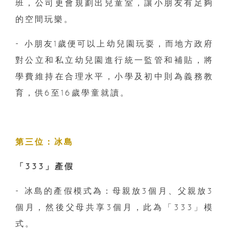
班，公司更會規劃出兒童室，讓小朋友有足夠
的空間玩樂。
- 小朋友1歲便可以上幼兒園玩耍，而地方政府
對公立和私立幼兒園進行統一監管和補貼，將
學費維持在合理水平，小學及初中則為義務教
育，供6至16歲學童就讀。
第三位：冰島
「333」產假
- 冰島的產假模式為：母親放3個月、父親放3
個月，然後父母共享3個月，此為「333」模
式。