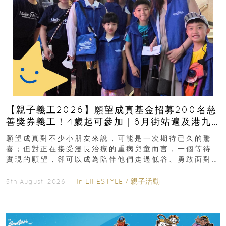
【親子義工2026】願望成真基金招募200名慈
善獎券義工！4歲起可參加｜8月街站遍及港九
新界
願望成真對不少小朋友來說，可能是一次期待已久的驚
喜；但對正在接受漫長治療的重病兒童而言，一個等待
實現的願望，卻可以成為陪伴他們走過低谷、勇敢面對
逆境的重要力量。▲ 願...
In
LIFESTYLE
/
親子活動
5th August, 2026 ｜