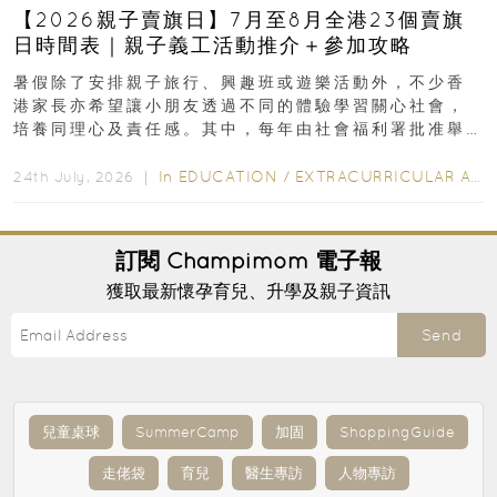
【2026親子賣旗日】7月至8月全港23個賣旗
日時間表｜親子義工活動推介＋參加攻略
暑假除了安排親子旅行、興趣班或遊樂活動外，不少香
港家長亦希望讓小朋友透過不同的體驗學習關心社會，
培養同理心及責任感。其中，每年由社會福利署批准舉
行的小朋友賣旗日小朋友，正是一項既有教育意義...
In
EDUCATION
/
EXTRACURRICULAR ACTIVITIES
24th July, 2026 ｜
訂閱
Champimom
電子報
獲取最新懷孕育兒、升學及親子資訊
Send
兒童桌球
SummerCamp
加固
ShoppingGuide
走佬袋
育兒
醫生專訪
人物專訪