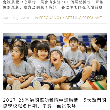
會議展覽中心舉行，展會有多達500個展銷攤位，齊集
更多最新、最齊全的親子資訊，各位準爸媽在入場前應
先閱讀購物指南...
In
PREGNANCY
/
GETTING PREGNANT
/
P
28th July, 2026 ｜
2027-28香港國際幼稚園申請時間｜5大熱門國
際學校報名日期、學費、面試攻略