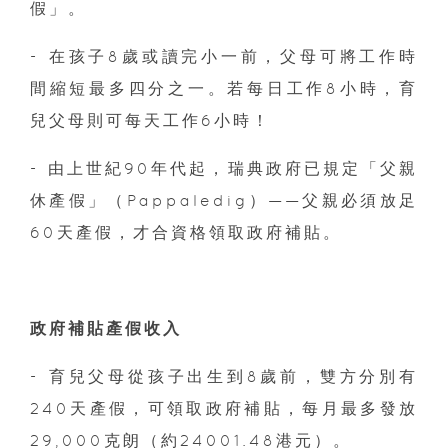
假」。
- 在孩子8歲或讀完小一前，父母可將工作時
間縮短最多四分之一。若每日工作8小時，育
兒父母則可每天工作6小時！
- 由上世紀90年代起，瑞典政府已規定「父親
休產假」（Pappaledig）——父親必須放足
60天產假，才合資格領取政府補貼。
政府補貼產假收入
- 育兒父母從孩子出生到8歲前，雙方分別有
240天產假，可領取政府補貼，每月最多發放
29,000克朗（約24001.48港元）。