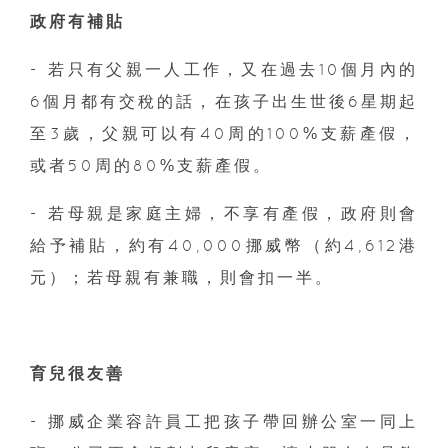
政府有補貼
- 若只有父親一人工作，又在過去10個月內的
6個月都有交稅的話，在孩子出生世後6星期起
至3歲，父親可以有40周的100%支薪產假，
或者50周的80%支薪產假。
- 若母親是家庭主婦，不享有產假，政府則會
給予補貼，約有40,000挪威幣（約4,612港
元）；若母親有兼職，則會扣一半。
育兒很友善
- 挪威企業容許員工把孩子帶回辦公室一同上