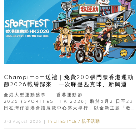
Champimom送禮｜免費200張門票香港運動
節2026載譽歸來：一次睇盡匹克球、新興運
動、街舞比賽＋逾百運動品牌展覽
全港大型運動盛事——香港運動節
2026（SPORTFEST HK 2026）將於8月21日至23
日在灣仔香港會議展覽中心盛大舉行，以全新主題「敢
運動大排檔」登場，集合...
In
LIFESTYLE
/
親子活動
3rd August, 2026 ｜