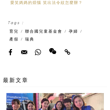
愛笑媽媽的煩惱 笑出法令紋怎麼辦？
Tags :
育兒
/
聯合國兒童基金會
/
孕婦
/
產假
/
瑞典
最新文章