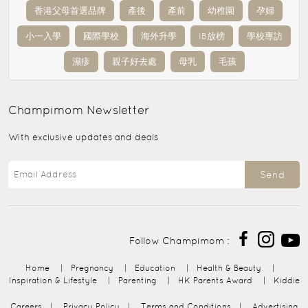
香港父母首選品牌
產後
產前
幼稚園
孕婦
小一入學
國際學校
海外升學
IB放榜
學校專訪
濕疹
親子好去處
母乳
毛孩
Champimom
Newsletter
With exclusive updates and deals
Send
Follow Champimom :
Home
|
Pregnancy
|
Education
|
Health & Beauty
|
Inspiration & Lifestyle
|
Parenting
|
HK Parents Award
|
Kiddie
Careers
|
Privacy Policy
|
Terms and Conditions
|
Advertising