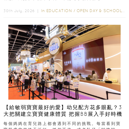
學年小一，想...
In
EDUCATION
/
OPEN DAY & SCHOOL EVENTS
30th July, 2026 ｜
【給敏弱寶寶最好的愛】幼兒配方花多眼亂？3
大把關建立寶寶健康體質 把握BB展入手好時機
每個媽媽在育兒路上都會遇到不同的挑戰。每當看到寶