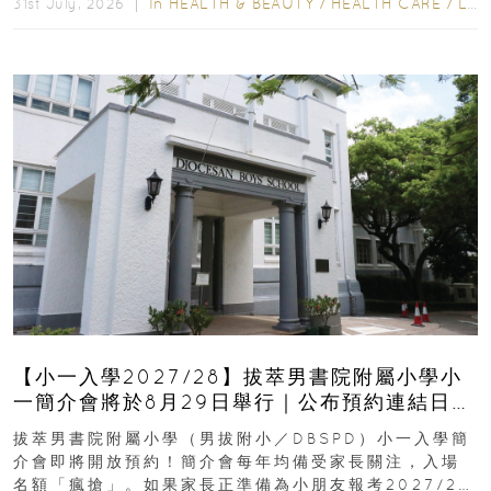
In
HEALTH & BEAUTY
/
HEALTH CARE
/
LIFESTYLE
31st July, 2026 ｜
【小一入學2027/28】拔萃男書院附屬小學小
一簡介會將於8月29日舉行｜公布預約連結日期
｜更設有網上重溫
拔萃男書院附屬小學（男拔附小／DBSPD）小一入學簡
介會即將開放預約！簡介會每年均備受家長關注，入場
名額「瘋搶」。如果家長正準備為小朋友報考2027/28