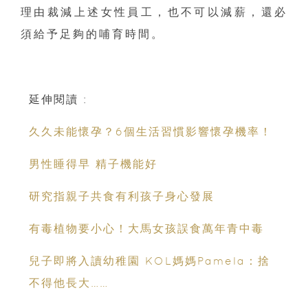
理由裁減上述女性員工，也不可以減薪，還必
須給予足夠的哺育時間。
延伸閱讀 :
久久未能懷孕？6個生活習慣影響懷孕機率！
男性睡得早 精子機能好
研究指親子共食有利孩子身心發展
有毒植物要小心！大馬女孩誤食萬年青中毒
兒子即將入讀幼稚園 KOL媽媽Pamela：捨
不得他長大……