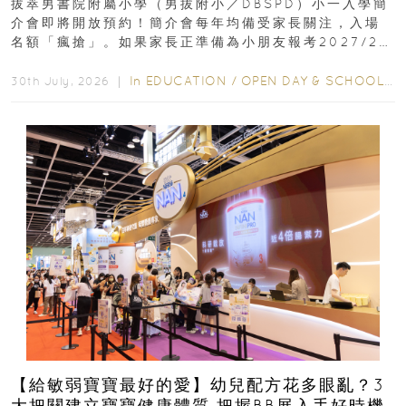
拔萃男書院附屬小學（男拔附小／DBSPD）小一入學簡
介會即將開放預約！簡介會每年均備受家長關注，入場
名額「瘋搶」。如果家長正準備為小朋友報考2027/28
學年小一，想...
In
EDUCATION
/
OPEN DAY & SCHOOL EVENTS
30th July, 2026 ｜
【給敏弱寶寶最好的愛】幼兒配方花多眼亂？3
大把關建立寶寶健康體質 把握BB展入手好時機