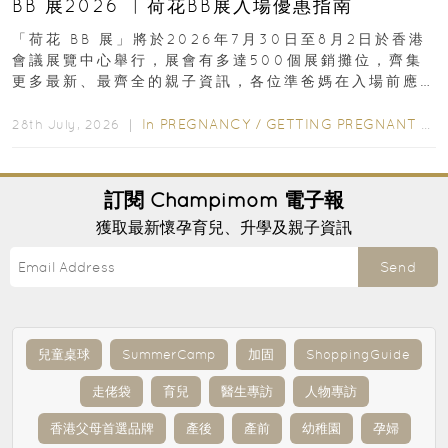
BB 展2026 ︳荷花BB展入場優惠指南
「荷花 BB 展」將於2026年7月30日至8月2日於香港
會議展覽中心舉行，展會有多達500個展銷攤位，齊集
更多最新、最齊全的親子資訊，各位準爸媽在入場前應
先閱讀購物指南...
In
PREGNANCY
/
GETTING PREGNANT
/
P
28th July, 2026 ｜
訂閱
Champimom
電子報
獲取最新懷孕育兒、升學及親子資訊
Send
兒童桌球
SummerCamp
加固
ShoppingGuide
走佬袋
育兒
醫生專訪
人物專訪
香港父母首選品牌
產後
產前
幼稚園
孕婦