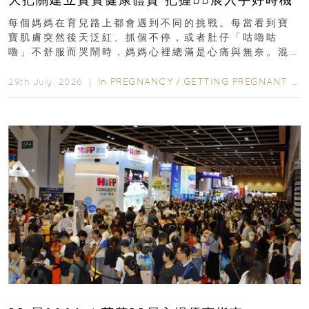
每個媽媽在育兒路上都會遇到不同的挑戰。每當看到寶
寶肌膚突然後天泛紅、抓個不停，或者肚仔「咕嚕咕
嚕」不舒服而哭鬧時，媽媽心裡總滿是心痛與無奈。混
合餵養揀奶粉？選擇幼兒配...
In
PREGNANCY
/
GETTING PREGNANT
/
P
29th July, 2026 ｜