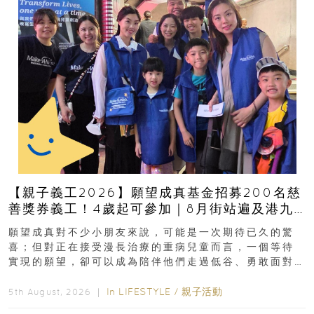
【親子義工2026】願望成真基金招募200名慈
善獎券義工！4歲起可參加｜8月街站遍及港九
新界
願望成真對不少小朋友來說，可能是一次期待已久的驚
喜；但對正在接受漫長治療的重病兒童而言，一個等待
實現的願望，卻可以成為陪伴他們走過低谷、勇敢面對
逆境的重要力量。▲ 願...
In
LIFESTYLE
/
親子活動
5th August, 2026 ｜