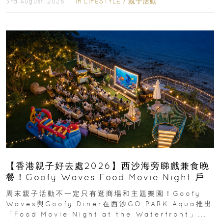
In
LIFESTYLE
/
親子活動
3rd August, 2026 ｜
【香港親子好去處2026】西沙海旁睇戲兼食晚
餐！Goofy Waves Food Movie Night 戶
外影院逢週末登場
周末親子活動不一定只有逛商場和主題樂園！Goofy
Waves與Goofy Diner在西沙GO PARK Aqua推出
「Food Movie Night at the Waterfront」...