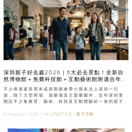
深圳親子好去處2026｜8大必去景點！全新自
然博物館＋免費科技館＋互動藝術館附適合年
齡、交通、門票、開放時間
不少香港家長周末或假期都會帶小朋友北上深圳一日
遊，除了大型商場、遊樂場及主題樂園外，近年深圳更
開設不少集教育、藝術、科技及互動體驗於一身的親子
好去處！暑假唔想再行商場...
In
LIFESTYLE
/
親子活動
6th August, 2026 ｜