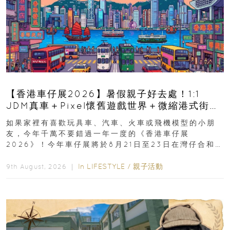
【香港車仔展2026】暑假親子好去處！1:1
JDM真車＋Pixel懷舊遊戲世界＋微縮港式街景
8月灣仔登場 車迷家庭必去！
如果家裡有喜歡玩具車、汽車、火車或飛機模型的小朋
友，今年千萬不要錯過一年一度的《香港車仔展
2026》！今年車仔展將於8月21日至23日在灣仔合和酒
店 Grand Ballroom舉行...
In
LIFESTYLE
/
親子活動
9th August, 2026 ｜