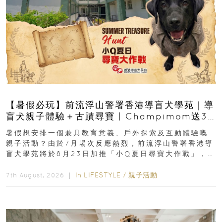
【暑假必玩】前流浮山警署香港導盲犬學苑｜導
盲犬親子體驗＋古蹟尋寶 | Champimom送3
組免費名額
暑假想安排一個兼具教育意義、戶外探索及互動體驗嘅
親子活動？由於7月場次反應熱烈，前流浮山警署香港導
盲犬學苑將於8月23日加推「小Q夏日尋寶大作戰」，家
長與小朋友可以走進前流浮山警署...
In
LIFESTYLE
/
親子活動
7th August, 2026 ｜