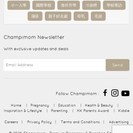
小一入學
國際學校
海外升學
IB放榜
學校專訪
濕疹
親子好去處
母乳
毛孩
Champimom
Newsletter
With exclusive updates and deals
Send
Follow Champimom :
Home
|
Pregnancy
|
Education
|
Health & Beauty
|
Inspiration & Lifestyle
|
Parenting
|
HK Parents Award
|
Kiddie
Careers
|
Privacy Policy
|
Terms and Conditions
|
Advertising