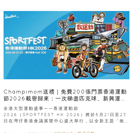
Champimom送禮｜免費200張門票香港運動
節2026載譽歸來：一次睇盡匹克球、新興運
動、街舞比賽＋逾百運動品牌展覽
全港大型運動盛事——香港運動節
2026（SPORTFEST HK 2026）將於8月21日至23
日在灣仔香港會議展覽中心盛大舉行，以全新主題「敢
運動大排檔」登場，集合...