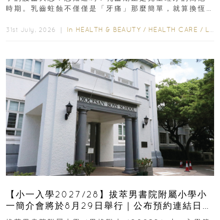
時期。乳齒蛀蝕不僅僅是「牙痛」那麼簡單，就算換恆
齒也有影響！後果將如骨牌效應般...
In
HEALTH & BEAUTY
/
HEALTH CARE
/
LIFESTYLE
31st July, 2026 ｜
【小一入學2027/28】拔萃男書院附屬小學小
一簡介會將於8月29日舉行｜公布預約連結日期
｜更設有網上重溫