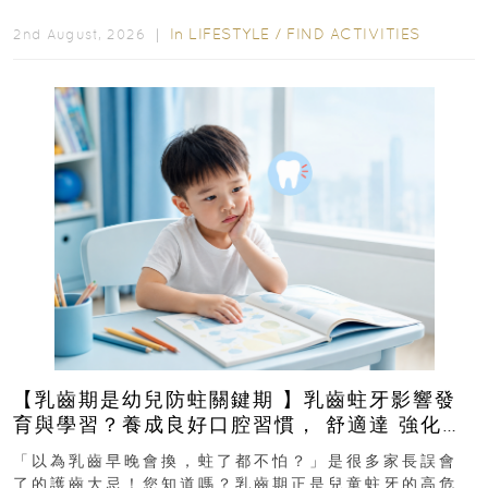
In
LIFESTYLE
/
FIND ACTIVITIES
2nd August, 2026 ｜
【乳齒期是幼兒防蛀關鍵期 】乳齒蛀牙影響發
育與學習？養成良好口腔習慣， 舒適達 強化琺
瑯質 兒童牙膏防護指南
「以為乳齒早晚會換，蛀了都不怕？」是很多家長誤會
了的護齒大忌！您知道嗎？乳齒期正是兒童蛀牙的高危