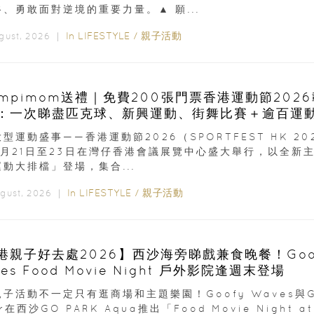
、勇敢面對逆境的重要力量。▲ 願...
In
LIFESTYLE
/
親子活動
ugust, 2026 ｜
ampimom送禮｜免費200張門票香港運動節202
：一次睇盡匹克球、新興運動、街舞比賽＋逾百運
型運動盛事——香港運動節2026（SPORTFEST HK 20
8月21日至23日在灣仔香港會議展覽中心盛大舉行，以全新
動大排檔」登場，集合...
In
LIFESTYLE
/
親子活動
ugust, 2026 ｜
港親子好去處2026】西沙海旁睇戲兼食晚餐！Goo
es Food Movie Night 戶外影院逢週末登場
子活動不一定只有逛商場和主題樂園！Goofy Waves與G
er在西沙GO PARK Aqua推出「Food Movie Night at