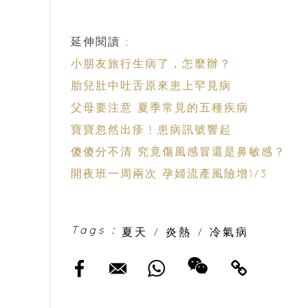
延伸閱讀 :
小朋友旅行生病了，怎麼辦？
胎兒肚中吐舌原來患上罕見病
父母要注意 夏季常見的五種疾病
寶寶忽然出疹﹗患病訊號響起
傻傻分不清 究竟傷風感冒還是鼻敏感？
開夜班一周兩次 孕婦流產風險增1/3
Tags :
夏天
/
炎熱
/
冷氣病