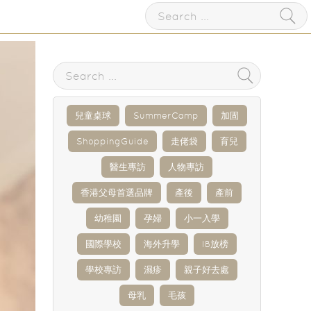
兒童桌球
SummerCamp
加固
ShoppingGuide
走佬袋
育兒
醫生專訪
人物專訪
香港父母首選品牌
產後
產前
幼稚園
孕婦
小一入學
國際學校
海外升學
IB放榜
學校專訪
濕疹
親子好去處
母乳
毛孩