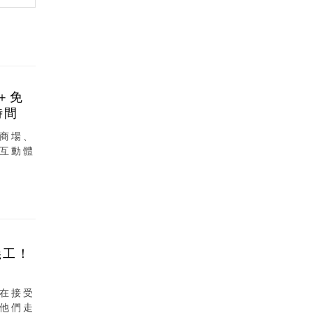
＋免
時間
商場、
互動體
義工！
在接受
他們走