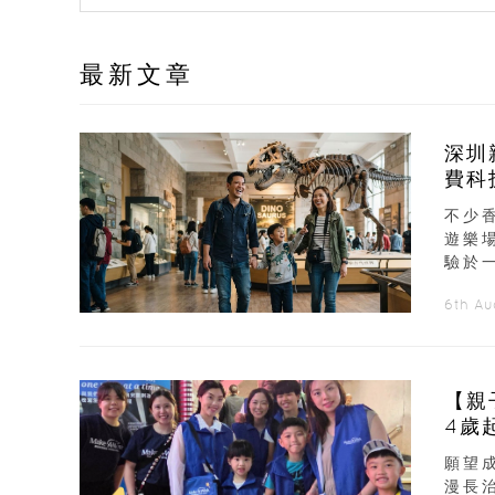
最新文章
深圳
費科
不少
遊樂
驗於
6th A
【親
4歲
願望
漫長