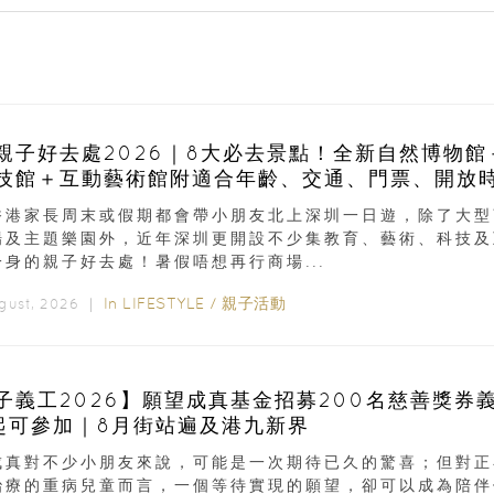
親子好去處2026｜8大必去景點！全新自然博物館
技館＋互動藝術館附適合年齡、交通、門票、開放
香港家長周末或假期都會帶小朋友北上深圳一日遊，除了大型
場及主題樂園外，近年深圳更開設不少集教育、藝術、科技及
一身的親子好去處！暑假唔想再行商場...
In
LIFESTYLE
/
親子活動
ugust, 2026 ｜
子義工2026】願望成真基金招募200名慈善獎券
起可參加｜8月街站遍及港九新界
成真對不少小朋友來說，可能是一次期待已久的驚喜；但對正
治療的重病兒童而言，一個等待實現的願望，卻可以成為陪伴