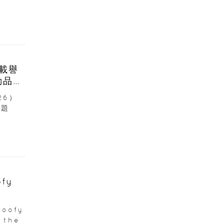
6載譽
動品牌
26）
主題
fy
oofy
 the