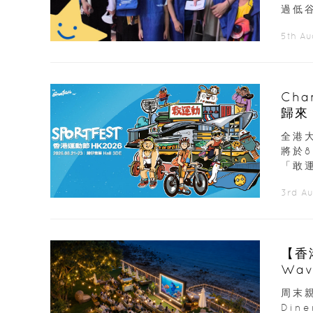
過低谷
5th A
Ch
歸來
展覽
全港大
將於
「敢運
3rd A
【香
Wav
周末親
Din