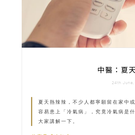
中醫：夏
24th June
夏天熱辣辣，不少人都寧願留在家中
容易患上「冷氣病」，究竟冷氣病是
大家講解一下。