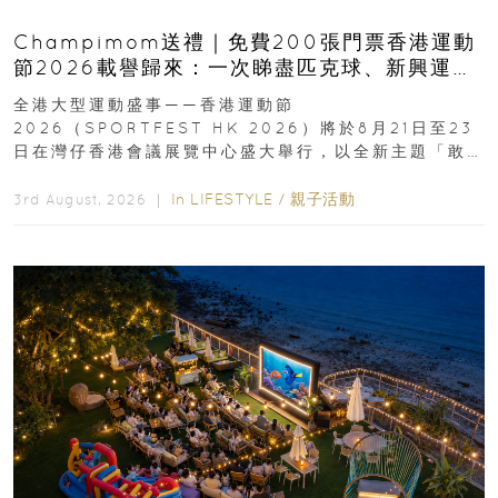
Champimom送禮｜免費200張門票香港運動
節2026載譽歸來：一次睇盡匹克球、新興運
動、街舞比賽＋逾百運動品牌展覽
全港大型運動盛事——香港運動節
2026（SPORTFEST HK 2026）將於8月21日至23
日在灣仔香港會議展覽中心盛大舉行，以全新主題「敢
運動大排檔」登場，集合...
In
LIFESTYLE
/
親子活動
3rd August, 2026 ｜