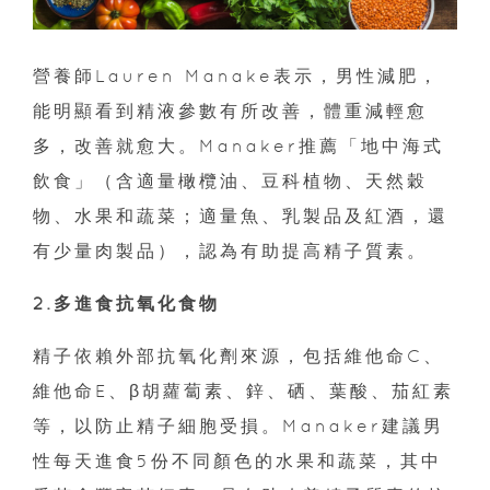
營養師Lauren Manake表示，男性減肥，
能明顯看到精液參數有所改善，體重減輕愈
多，改善就愈大。Manaker推薦「地中海式
飲食」（含適量橄欖油、豆科植物、天然穀
物、水果和蔬菜；適量魚、乳製品及紅酒，還
有少量肉製品），認為有助提高精子質素。
2.多進食抗氧化食物
精子依賴外部抗氧化劑來源，包括維他命C、
維他命E、β胡蘿蔔素、鋅、硒、葉酸、茄紅素
等，以防止精子細胞受損。Manaker建議男
性每天進食5份不同顏色的水果和蔬菜，其中