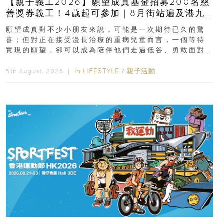
【親子義工2026】願望成真基金招募200名慈
善獎券義工！4歲起可參加｜8月街站遍及港九
新界
願望成真對不少小朋友來說，可能是一次期待已久的驚
喜；但對正在接受漫長治療的重病兒童而言，一個等待
實現的願望，卻可以成為陪伴他們走過低谷、勇敢面對
逆境的重要力量。▲ 願...
In
LIFESTYLE
/
親子活動
5th August, 2026 ｜