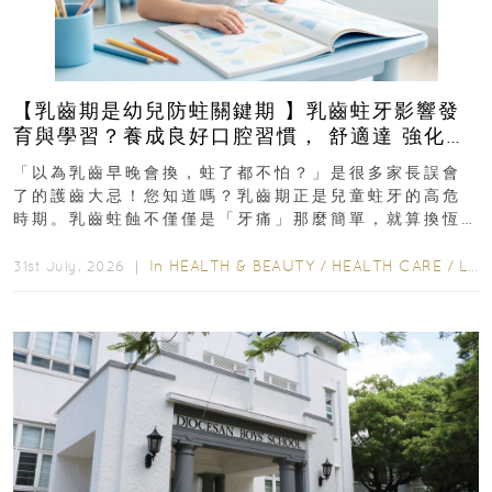
【乳齒期是幼兒防蛀關鍵期 】乳齒蛀牙影響發
育與學習？養成良好口腔習慣， 舒適達 強化琺
瑯質 兒童牙膏防護指南
「以為乳齒早晚會換，蛀了都不怕？」是很多家長誤會
了的護齒大忌！您知道嗎？乳齒期正是兒童蛀牙的高危
時期。乳齒蛀蝕不僅僅是「牙痛」那麼簡單，就算換恆
齒也有影響！後果將如骨牌效應般...
In
HEALTH & BEAUTY
/
HEALTH CARE
/
LIFESTYLE
31st July, 2026 ｜