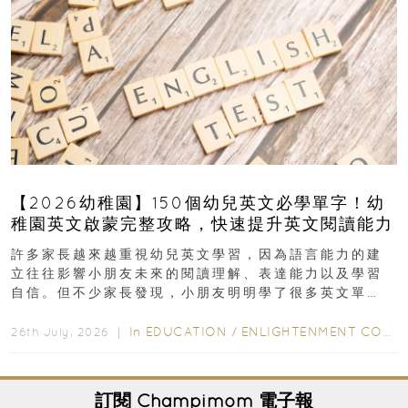
【2026幼稚園】150個幼兒英文必學單字！幼
稚園英文啟蒙完整攻略，快速提升英文閱讀能力
許多家長越來越重視幼兒英文學習，因為語言能力的建
立往往影響小朋友未來的閱讀理解、表達能力以及學習
自信。但不少家長發現，小朋友明明學了很多英文單
字，真正開始閱讀英文故事書時，仍然容易卡住...
In
EDUCATION
/
ENLIGHTENMENT CORNER
26th July, 2026 ｜
訂閱
Champimom
電子報