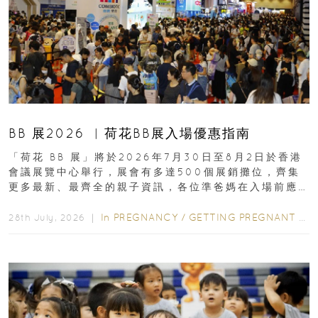
BB 展2026 ︳荷花BB展入場優惠指南
「荷花 BB 展」將於2026年7月30日至8月2日於香港
會議展覽中心舉行，展會有多達500個展銷攤位，齊集
更多最新、最齊全的親子資訊，各位準爸媽在入場前應
先閱讀購物指南...
In
PREGNANCY
/
GETTING PREGNANT
/
P
28th July, 2026 ｜