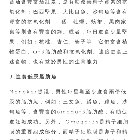
番茄含豐富茄紅素，是有助改善精子質素的抗
氧化劑；巴西堅果、大比目魚、沙甸魚等含有
豐富的抗氧化劑——硒；牡蠣、螃蟹、黑肉家
禽等則含有豐富的鋅。或者，每日進食少量堅
果，例如：核桃、杏仁、榛子等，它們富含植
物蛋白、ω-3脂肪酸和抗氧化劑。適度進食上
述食物，也有益於男性的生育能力。
3.進食低汞脂肪魚
Manaker提議，男性每星期至少進食兩份低
汞的脂肪魚，例如：三文魚、鱒魚、鯡魚、沙
甸魚等，含豐富的omega-3脂肪酸，有助促
進妊娠成功。另外， Omega-3s是精子細胞
膜的重要組成部分，而精子細胞膜是卵子和精