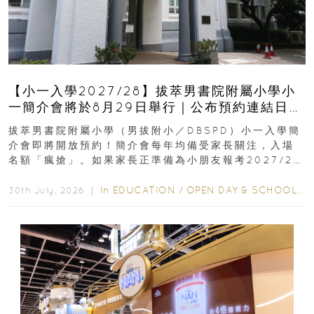
【小一入學2027/28】拔萃男書院附屬小學小
一簡介會將於8月29日舉行｜公布預約連結日期
｜更設有網上重溫
拔萃男書院附屬小學（男拔附小／DBSPD）小一入學簡
介會即將開放預約！簡介會每年均備受家長關注，入場
名額「瘋搶」。如果家長正準備為小朋友報考2027/28
學年小一，想...
In
EDUCATION
/
OPEN DAY & SCHOOL EVENTS
30th July, 2026 ｜