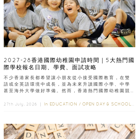
2027-28香港國際幼稚園申請時間｜5大熱門國
際學校報名日期、學費、面試攻略
不少香港家長都希望讓小朋友從小接受國際教育，在雙
語或全英語環境中成長，並為未來升讀國際小學、中學
甚至海外大學做好準備。然而，香港熱門國際幼稚園競
爭激烈，大部分學校會於入學前約一年開始接受申請...
In
EDUCATION
/
OPEN DAY & SCHOOL EVENTS
27th July, 2026 ｜