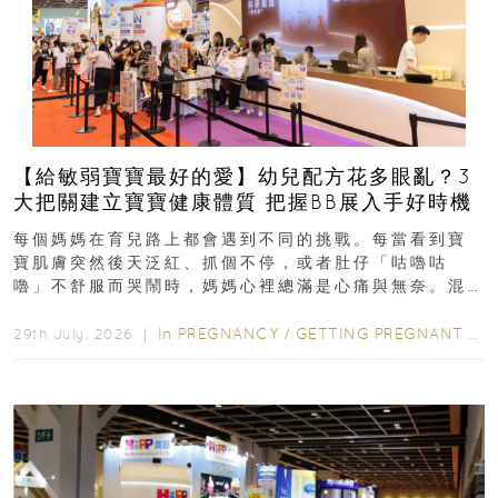
【給敏弱寶寶最好的愛】幼兒配方花多眼亂？3
大把關建立寶寶健康體質 把握BB展入手好時機
每個媽媽在育兒路上都會遇到不同的挑戰。每當看到寶
寶肌膚突然後天泛紅、抓個不停，或者肚仔「咕嚕咕
嚕」不舒服而哭鬧時，媽媽心裡總滿是心痛與無奈。混
合餵養揀奶粉？選擇幼兒配...
In
PREGNANCY
/
GETTING PREGNANT
/
P
29th July, 2026 ｜