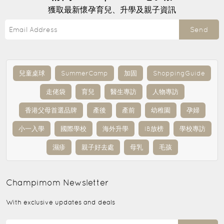
獲取最新懷孕育兒、升學及親子資訊
Send
兒童桌球
SummerCamp
加固
ShoppingGuide
走佬袋
育兒
醫生專訪
人物專訪
香港父母首選品牌
產後
產前
幼稚園
孕婦
小一入學
國際學校
海外升學
IB放榜
學校專訪
濕疹
親子好去處
母乳
毛孩
Champimom
Newsletter
With exclusive updates and deals