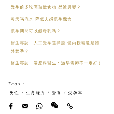
受孕前多吃高熱量食物 易誕男嬰？
每天喝汽水 降低夫婦懷孕機會
懷孕期間可以餵母乳嗎？
醫生專訪｜人工受孕選擇題 體內授精還是體
外受孕？
醫生專訪｜婦產科醫生：過早雪卵不一定好﹗
Tags :
男性
/
生育能力
/
營養
/
受孕率