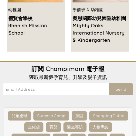
幼稚園
學前班 & 幼稚園
禮賢會學校
奧恩國際幼兒園暨幼稚園
Rhenish Mission
Mighty Oaks
School
International Nursery
& Kindergarten
訂閱
Champimom
電子報
獲取最新懷孕育兒、升學及親子資訊
Send
兒童桌球
SummerCamp
加固
ShoppingGuide
走佬袋
育兒
醫生專訪
人物專訪