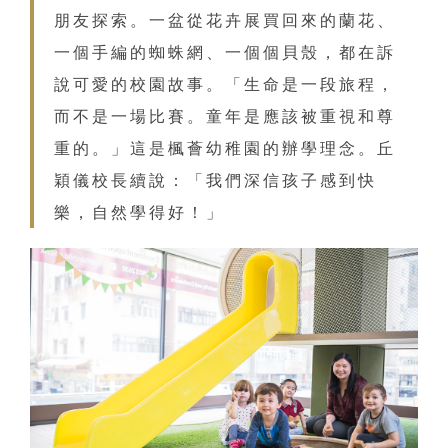
朋友探索。一盆從花卉展買回來的蘭花、
一個手編的蜘蛛網、一個個貝殼，都在訴
說可愛的校園故事。「生命是一段旅程，
而不是一場比賽。童年是應該被重視和尊
重的。」這是楓薈幼稚園的辦學理念。丘
穎儀校長續說：「我們深信孩子感到快
樂，自然學得好！」