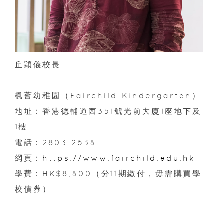
丘穎儀校長
楓薈幼稚園（Fairchild Kindergarten）
地址：香港德輔道西351號光前大廈1座地下及
1樓
電話：2803 2638
網頁：
https://www.fairchild.edu.hk
學費：HK$8,800（分11期繳付，毋需購買學
校債券）