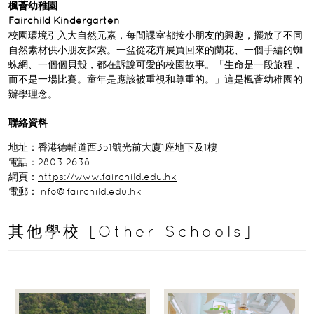
楓薈幼稚園
Fairchild Kindergarten
校園環境引入大自然元素，每間課室都按小朋友的興趣，擺放了不同
自然素材供小朋友探索。一盆從花卉展買回來的蘭花、一個手編的蜘
蛛網、一個個貝殼，都在訴說可愛的校園故事。「生命是一段旅程，
而不是一場比賽。童年是應該被重視和尊重的。」這是楓薈幼稚園的
辦學理念。
聯絡資料
地址：香港德輔道西351號光前大廈1座地下及1樓
電話：2803 2638
網頁：
https://www.fairchild.edu.hk
電郵：
info@fairchild.edu.hk
其他學校 [Other Schools]