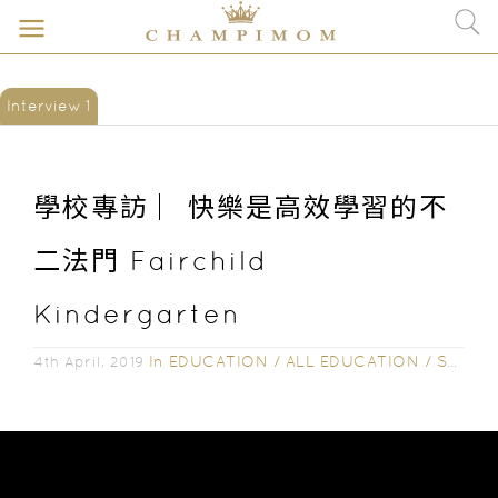
Interview 1
學校專訪 ︳快樂是高效學習的不
二法門 Fairchild
Kindergarten
In
EDUCATION
/
ALL EDUCATION
/
SCHOOL INTERVIEW
4th April, 2019