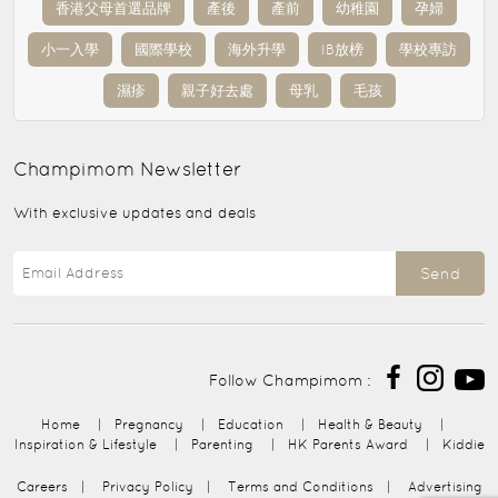
香港父母首選品牌
產後
產前
幼稚園
孕婦
小一入學
國際學校
海外升學
IB放榜
學校專訪
濕疹
親子好去處
母乳
毛孩
Champimom
Newsletter
With exclusive updates and deals
Send
Follow Champimom :
Home
|
Pregnancy
|
Education
|
Health & Beauty
|
Inspiration & Lifestyle
|
Parenting
|
HK Parents Award
|
Kiddie
Careers
|
Privacy Policy
|
Terms and Conditions
|
Advertising