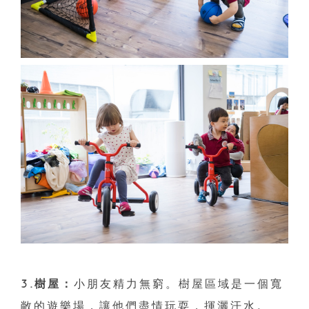
3.樹屋：
小朋友精力無窮。樹屋區域是一個寬
敞的遊樂場，讓他們盡情玩耍，揮灑汗水。