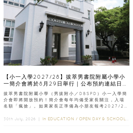
【小一入學2027/28】拔萃男書院附屬小學小
一簡介會將於8月29日舉行｜公布預約連結日期
｜更設有網上重溫
拔萃男書院附屬小學（男拔附小／DBSPD）小一入學簡
介會即將開放預約！簡介會每年均備受家長關注，入場
名額「瘋搶」。如果家長正準備為小朋友報考2027/28
學年小一，想...
In
EDUCATION
/
OPEN DAY & SCHOOL EVENTS
30th July, 2026 ｜