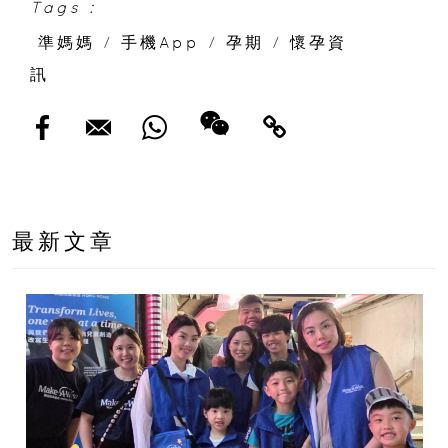
Tags :
準媽媽
/
手機App
/
孕期
/
懷孕資
訊
最新文章