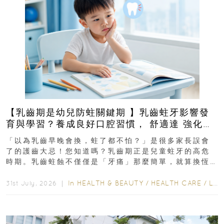
【乳齒期是幼兒防蛀關鍵期 】乳齒蛀牙影響發
育與學習？養成良好口腔習慣， 舒適達 強化琺
瑯質 兒童牙膏防護指南
「以為乳齒早晚會換，蛀了都不怕？」是很多家長誤會
了的護齒大忌！您知道嗎？乳齒期正是兒童蛀牙的高危
時期。乳齒蛀蝕不僅僅是「牙痛」那麼簡單，就算換恆
齒也有影響！後果將如骨牌效應般...
In
HEALTH & BEAUTY
/
HEALTH CARE
/
LIFESTYLE
31st July, 2026 ｜