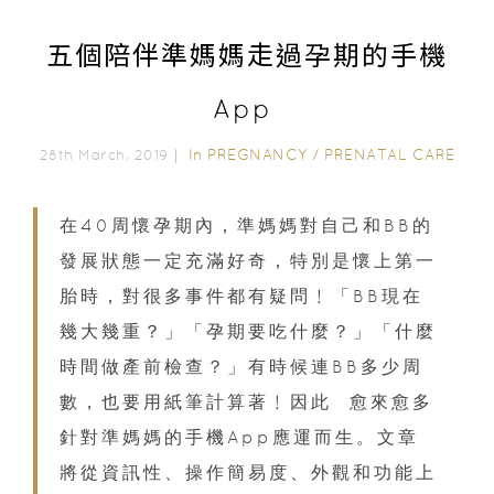
五個陪伴準媽媽走過孕期的手機
App
In
PREGNANCY
/
PRENATAL CARE
28th March, 2019｜
在40周懷孕期內，準媽媽對自己和BB的
發展狀態一定充滿好奇，特別是懷上第一
胎時，對很多事件都有疑問﹗「BB現在
幾大幾重？」「孕期要吃什麼？」「什麼
時間做產前檢查？」有時候連BB多少周
數，也要用紙筆計算著﹗因此 愈來愈多
針對準媽媽的手機App應運而生。文章
將從資訊性、操作簡易度、外觀和功能上