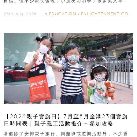
自信。但不少家長發現，小朋友明明學了很多英文單
字，真正開始閱讀英文故事書時，仍然容易卡住...
In
EDUCATION
/
ENLIGHTENMENT CORNER
26th July, 2026 ｜
【2026親子賣旗日】7月至8月全港23個賣旗
日時間表｜親子義工活動推介＋參加攻略
暑假除了安排親子旅行、興趣班或遊樂活動外，不少香