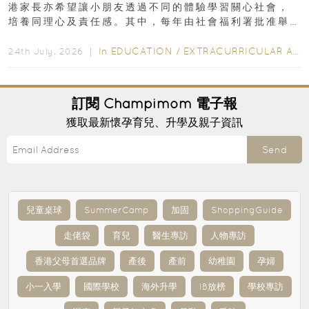
港家長亦希望讓小朋友透過不同的體驗學習關心社會，
培養同理心及責任感。其中，每年由社會福利署批准舉
行的小朋友賣旗日小朋友，正是一項既有教育意義...
In
EDUCATION
/
EXTRACURRICULAR ACTIVITIES
24th July, 2026 ｜
訂閱
Champimom
電子報
獲取最新懷孕育兒、升學及親子資訊
Send
兒童桌球
SummerCamp
加固
ShoppingGuide
走佬袋
育兒
醫生專訪
人物專訪
香港父母首選品牌
產後
產前
幼稚園
孕婦
小一入學
國際學校
海外升學
IB放榜
學校專訪