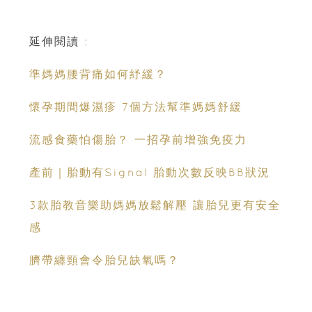
延伸閱讀 :
準媽媽腰背痛如何紓緩？
懷孕期間爆濕疹 7個方法幫準媽媽舒緩
流感食藥怕傷胎？ 一招孕前增強免疫力
產前｜胎動有Signal 胎動次數反映BB狀況
3款胎教音樂助媽媽放鬆解壓 讓胎兒更有安全
感
臍帶纏頸會令胎兒缺氧嗎？