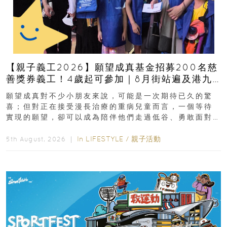
【親子義工2026】願望成真基金招募200名慈
善獎券義工！4歲起可參加｜8月街站遍及港九
新界
願望成真對不少小朋友來說，可能是一次期待已久的驚
喜；但對正在接受漫長治療的重病兒童而言，一個等待
實現的願望，卻可以成為陪伴他們走過低谷、勇敢面對
逆境的重要力量。▲ 願...
In
LIFESTYLE
/
親子活動
5th August, 2026 ｜