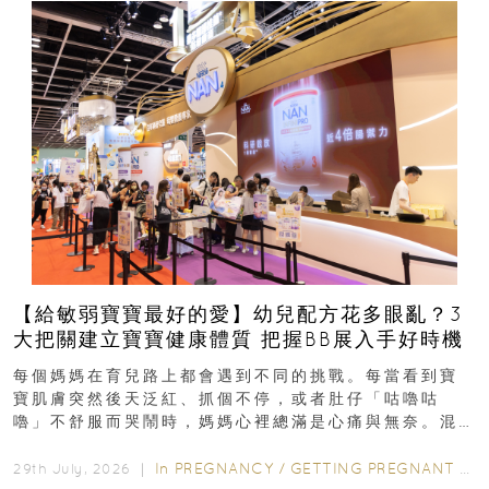
【給敏弱寶寶最好的愛】幼兒配方花多眼亂？3
大把關建立寶寶健康體質 把握BB展入手好時機
每個媽媽在育兒路上都會遇到不同的挑戰。每當看到寶
寶肌膚突然後天泛紅、抓個不停，或者肚仔「咕嚕咕
嚕」不舒服而哭鬧時，媽媽心裡總滿是心痛與無奈。混
合餵養揀奶粉？選擇幼兒配...
In
PREGNANCY
/
GETTING PREGNANT
/
P
29th July, 2026 ｜