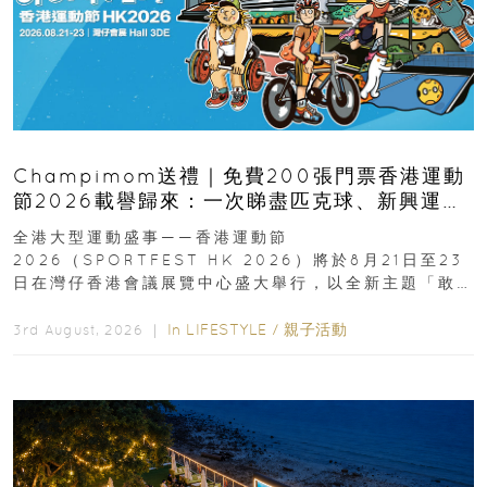
Champimom送禮｜免費200張門票香港運動
節2026載譽歸來：一次睇盡匹克球、新興運
動、街舞比賽＋逾百運動品牌展覽
全港大型運動盛事——香港運動節
2026（SPORTFEST HK 2026）將於8月21日至23
日在灣仔香港會議展覽中心盛大舉行，以全新主題「敢
運動大排檔」登場，集合...
In
LIFESTYLE
/
親子活動
3rd August, 2026 ｜