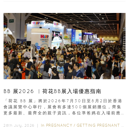
BB 展2026 ︳荷花BB展入場優惠指南
「荷花 BB 展」將於2026年7月30日至8月2日於香港
會議展覽中心舉行，展會有多達500個展銷攤位，齊集
更多最新、最齊全的親子資訊，各位準爸媽在入場前應
先閱讀購物指南...
In
PREGNANCY
/
GETTING PREGNANT
/
P
28th July, 2026 ｜