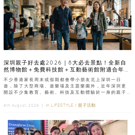
深圳親子好去處2026｜8大必去景點！全新自
然博物館＋免費科技館＋互動藝術館附適合年
齡、交通、門票、開放時間
不少香港家長周末或假期都會帶小朋友北上深圳一日
遊，除了大型商場、遊樂場及主題樂園外，近年深圳更
開設不少集教育、藝術、科技及互動體驗於一身的親子
好去處！暑假唔想再行商場...
In
LIFESTYLE
/
親子活動
6th August, 2026 ｜