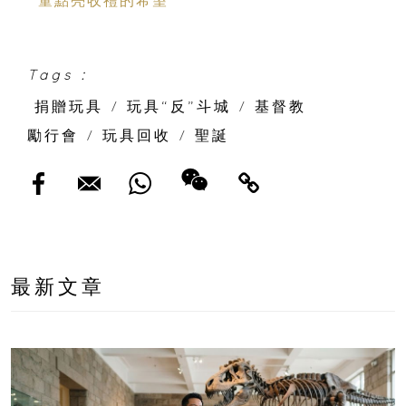
童點亮收禮的希望
Tags :
捐贈玩具
/
玩具“反”斗城
/
基督教
勵行會
/
玩具回收
/
聖誕
最新文章