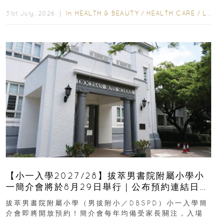
齒也有影響！後果將如骨牌效應般...
In
HEALTH & BEAUTY
/
HEALTH CARE
/
LIFESTYLE
31st July, 2026 ｜
【小一入學2027/28】拔萃男書院附屬小學小
一簡介會將於8月29日舉行｜公布預約連結日期
｜更設有網上重溫
拔萃男書院附屬小學（男拔附小／DBSPD）小一入學簡
介會即將開放預約！簡介會每年均備受家長關注，入場