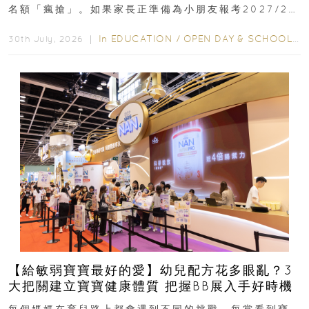
名額「瘋搶」。如果家長正準備為小朋友報考2027/28
學年小一，想...
In
EDUCATION
/
OPEN DAY & SCHOOL EVENTS
30th July, 2026 ｜
【給敏弱寶寶最好的愛】幼兒配方花多眼亂？3
大把關建立寶寶健康體質 把握BB展入手好時機