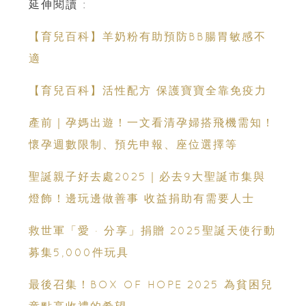
延伸閱讀 :
【育兒百科】羊奶粉有助預防BB腸胃敏感不
適
【育兒百科】活性配方 保護寶寶全靠免疫力
產前｜孕媽出遊！一文看清孕婦搭飛機需知！
懷孕週數限制、預先申報、座位選擇等
聖誕親子好去處2025｜必去9大聖誕市集與
燈飾！邊玩邊做善事 收益捐助有需要人士
救世軍「愛 · 分享」捐贈 2025聖誕天使行動
募集5,000件玩具
最後召集！BOX OF HOPE 2025 為貧困兒