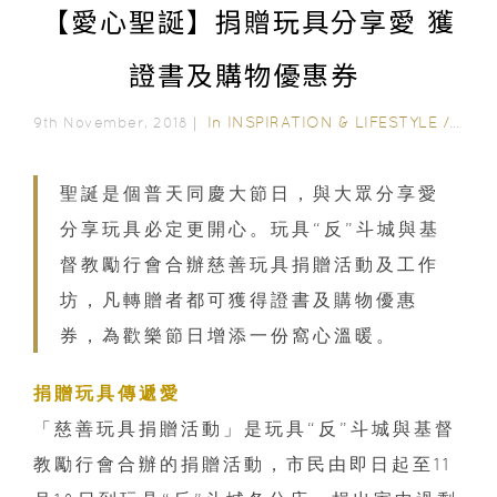
【愛心聖誕】捐贈玩具分享愛 獲
證書及購物優惠券
In
INSPIRATION & LIFESTYLE
/
FAMI
9th November, 2018｜
聖誕是個普天同慶大節日，與大眾分享愛
分享玩具必定更開心。玩具“反”斗城與基
督教勵行會合辦慈善玩具捐贈活動及工作
坊，凡轉贈者都可獲得證書及購物優惠
券，為歡樂節日增添一份窩心溫暖。
捐贈玩具傳遞愛
「慈善玩具捐贈活動」是玩具“反”斗城與基督
教勵行會合辦的捐贈活動，市民由即日起至11