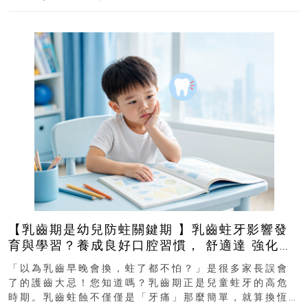
【乳齒期是幼兒防蛀關鍵期 】乳齒蛀牙影響發
育與學習？養成良好口腔習慣， 舒適達 強化琺
瑯質 兒童牙膏防護指南
「以為乳齒早晚會換，蛀了都不怕？」是很多家長誤會
了的護齒大忌！您知道嗎？乳齒期正是兒童蛀牙的高危
時期。乳齒蛀蝕不僅僅是「牙痛」那麼簡單，就算換恆