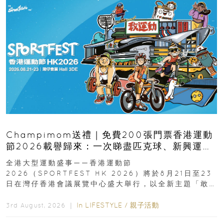
Champimom送禮｜免費200張門票香港運動
節2026載譽歸來：一次睇盡匹克球、新興運
動、街舞比賽＋逾百運動品牌展覽
全港大型運動盛事——香港運動節
2026（SPORTFEST HK 2026）將於8月21日至23
日在灣仔香港會議展覽中心盛大舉行，以全新主題「敢
運動大排檔」登場，集合...
In
LIFESTYLE
/
親子活動
3rd August, 2026 ｜