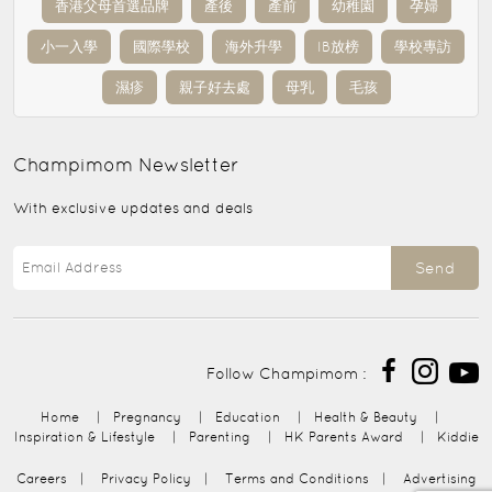
香港父母首選品牌
產後
產前
幼稚園
孕婦
小一入學
國際學校
海外升學
IB放榜
學校專訪
濕疹
親子好去處
母乳
毛孩
Champimom
Newsletter
With exclusive updates and deals
Send
Follow Champimom :
Home
|
Pregnancy
|
Education
|
Health & Beauty
|
Inspiration & Lifestyle
|
Parenting
|
HK Parents Award
|
Kiddie
Careers
|
Privacy Policy
|
Terms and Conditions
|
Advertising