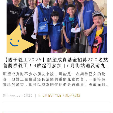
【親子義工2026】願望成真基金招募200名慈
善獎券義工！4歲起可參加｜8月街站遍及港九
新界
願望成真對不少小朋友來說，可能是一次期待已久的驚
喜；但對正在接受漫長治療的重病兒童而言，一個等待
實現的願望，卻可以成為陪伴他們走過低谷、勇敢面對
逆境的重要力量。▲ 願...
In
LIFESTYLE
/
親子活動
5th August, 2026 ｜