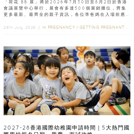
「荷花 BB 展」將於2026年7月30日至8月2日於香港
會議展覽中心舉行，展會有多達500個展銷攤位，齊集
更多最新、最齊全的親子資訊，各位準爸媽在入場前應
先閱讀購物指南...
In
PREGNANCY
/
GETTING PREGNANT
/
P
28th July, 2026 ｜
2027-28香港國際幼稚園申請時間｜5大熱門國