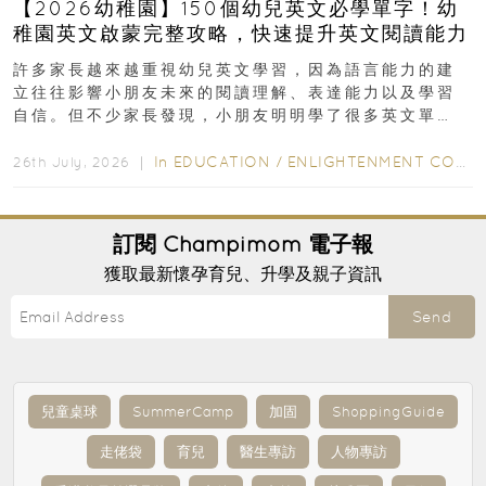
【2026幼稚園】150個幼兒英文必學單字！幼
稚園英文啟蒙完整攻略，快速提升英文閱讀能力
許多家長越來越重視幼兒英文學習，因為語言能力的建
立往往影響小朋友未來的閱讀理解、表達能力以及學習
自信。但不少家長發現，小朋友明明學了很多英文單
字，真正開始閱讀英文故事書時，仍然容易卡住...
In
EDUCATION
/
ENLIGHTENMENT CORNER
26th July, 2026 ｜
訂閱
Champimom
電子報
獲取最新懷孕育兒、升學及親子資訊
Send
兒童桌球
SummerCamp
加固
ShoppingGuide
走佬袋
育兒
醫生專訪
人物專訪