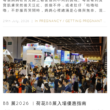
每個媽媽在育兒路上都會遇到不同的挑戰。每當看到寶
寶肌膚突然後天泛紅、抓個不停，或者肚仔「咕嚕咕
嚕」不舒服而哭鬧時，媽媽心裡總滿是心痛與無奈。混
合餵養揀奶粉？選擇幼兒配...
In
PREGNANCY
/
GETTING PREGNANT
/
P
29th July, 2026 ｜
BB 展2026 ︳荷花BB展入場優惠指南