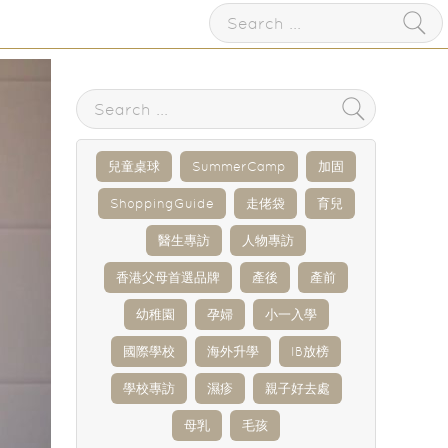
兒童桌球
SummerCamp
加固
ShoppingGuide
走佬袋
育兒
醫生專訪
人物專訪
香港父母首選品牌
產後
產前
幼稚園
孕婦
小一入學
國際學校
海外升學
IB放榜
學校專訪
濕疹
親子好去處
母乳
毛孩