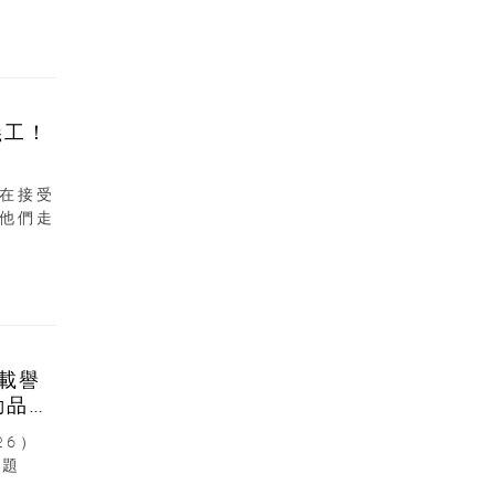
義工！
在接受
他們走
6載譽
動品牌
26）
主題