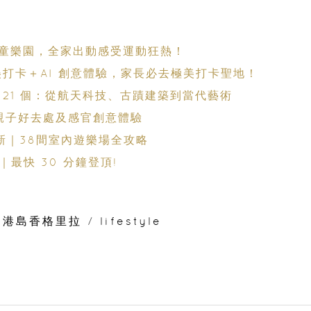
童樂園，全家出動感受運動狂熱！
打卡＋AI 創意體驗，家長必去極美打卡聖地！
港 21 個：從航天科技、古蹟建築到當代藝術
親子好去處及感官創意體驗
6更新｜38間室內遊樂場全攻略
｜最快 30 分鐘登頂!
港島香格里拉
/
lifestyle