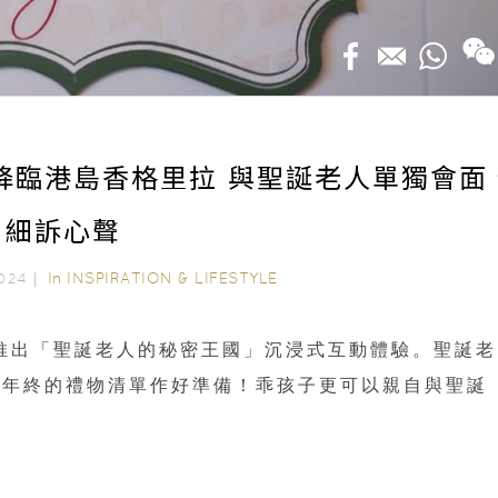
人降臨港島香格里拉 與聖誕老人單獨會面
細訴心聲
In
INSPIRATION & LIFESTYLE
 2024｜
作，推出「聖誕老人的秘密王國」沉浸式互動體驗。聖誕老
為年終的禮物清單作好準備！乖孩子更可以親自與聖誕