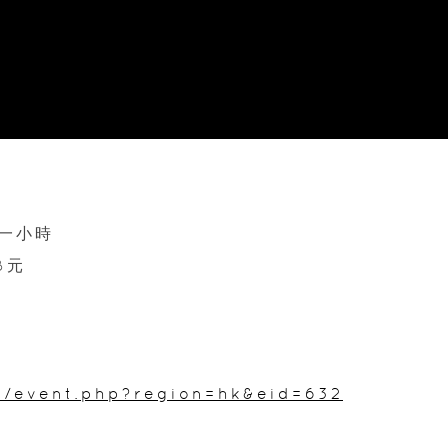
節一小時
8元
om/event.php?region=hk&eid=632