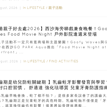
In
LIFESTYLE
/
親子活動
ugust, 2026 ｜
港親子好去處2026】西沙海旁睇戲兼食晚餐！Goo
es Food Movie Night 戶外影院逢週末登場
子活動不一定只有逛商場和主題樂園！Goofy Waves與G
er在西沙GO PARK Aqua推出「Food Movie Night at
rfront」...
In
LIFESTYLE
/
FIND ACTIVITIES
ugust, 2026 ｜
齒期是幼兒防蛀關鍵期 】乳齒蛀牙影響發育與學習
成良好口腔習慣， 舒適達 強化琺瑯質 兒童牙膏防護指
為乳齒早晚會換，蛀了都不怕？」是很多家長誤會了的護齒大
嗎？乳齒期正是兒童蛀牙的高危時期。乳齒蛀蝕不僅僅是「牙
單，就算換恆齒也有影響！後果將如骨牌效應般...