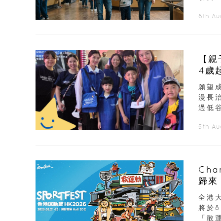
6th A
【親
4歲
願望
漫長
過低谷
5th A
Ch
歸來
展覽
全港大
將於
「敢運