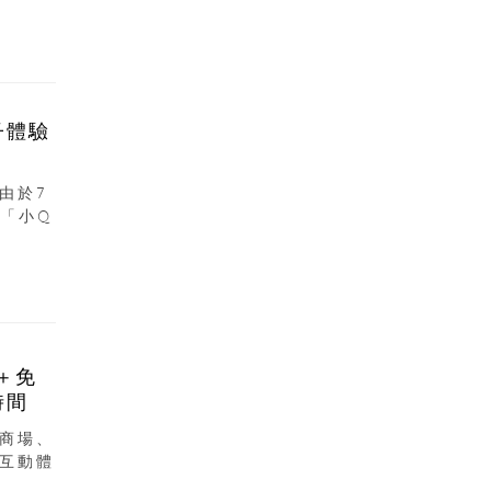
子體驗
由於7
「小Q
＋免
時間
商場、
互動體