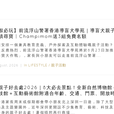
假必玩】前流浮山警署香港導盲犬學苑｜導盲犬親
蹟尋寶 | Champimom送3組免費名額
想安排一個兼具教育意義、戶外探索及互動體驗嘅親子活動？
次反應熱烈，前流浮山警署香港導盲犬學苑將於8月23日加推
尋寶大作戰」，家長與小朋友可以走進前流浮山警署...
In
LIFESTYLE
/
親子活動
ugust, 2026 ｜
親子好去處2026｜8大必去景點！全新自然博物館
技館＋互動藝術館附適合年齡、交通、門票、開放
香港家長周末或假期都會帶小朋友北上深圳一日遊，除了大型
場及主題樂園外，近年深圳更開設不少集教育、藝術、科技及
一身的親子好去處！暑假唔想再行商場...