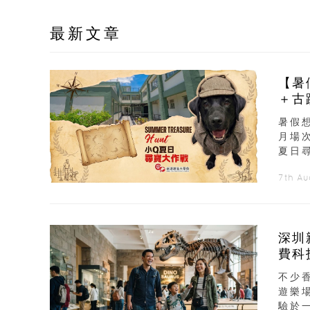
最新文章
【暑
＋古
暑假
月場
夏日
7th A
深圳
費科
不少
遊樂
驗於