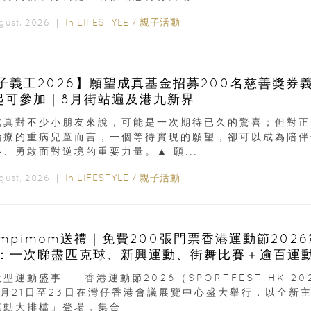
In
LIFESTYLE
/
親子活動
ugust, 2026 ｜
子義工2026】願望成真基金招募200名慈善獎券
起可參加｜8月街站遍及港九新界
成真對不少小朋友來說，可能是一次期待已久的驚喜；但對正
治療的重病兒童而言，一個等待實現的願望，卻可以成為陪伴
、勇敢面對逆境的重要力量。▲ 願...
In
LIFESTYLE
/
親子活動
ugust, 2026 ｜
ampimom送禮｜免費200張門票香港運動節202
：一次睇盡匹克球、新興運動、街舞比賽＋逾百運
型運動盛事——香港運動節2026（SPORTFEST HK 20
8月21日至23日在灣仔香港會議展覽中心盛大舉行，以全新
動大排檔」登場，集合...