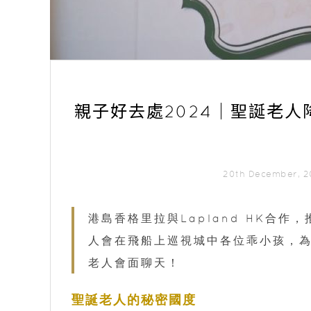
親子好去處2024｜聖誕老
20th December,
港島香格里拉與Lapland HK合
人會在飛船上巡視城中各位乖小孩，
老人會面聊天！
聖誕老人的秘密國度