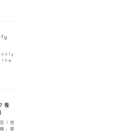
fy
oofy
 the
？養
南
忌！您
痛」那