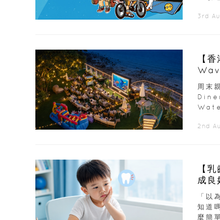
3rd A
【香
Wav
周末親
Din
Wate
2nd A
【乳
「以
知道
麼簡