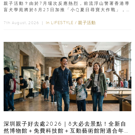
親子活動？由於7月場次反應熱烈，前流浮山警署香港導
盲犬學苑將於8月23日加推「小Q夏日尋寶大作戰」，家
長與小朋友可以走進前流浮山警署...
In
LIFESTYLE
/
親子活動
7th August, 2026 ｜
深圳親子好去處2026｜8大必去景點！全新自
然博物館＋免費科技館＋互動藝術館附適合年