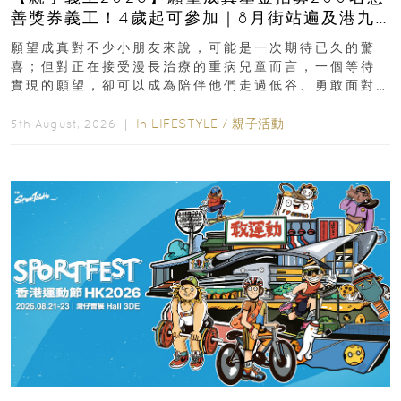
善獎券義工！4歲起可參加｜8月街站遍及港九
新界
願望成真對不少小朋友來說，可能是一次期待已久的驚
喜；但對正在接受漫長治療的重病兒童而言，一個等待
實現的願望，卻可以成為陪伴他們走過低谷、勇敢面對
逆境的重要力量。▲ 願...
In
LIFESTYLE
/
親子活動
5th August, 2026 ｜