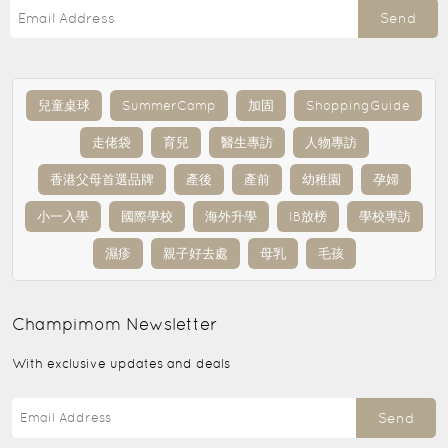
Send
兒童桌球
SummerCamp
加固
ShoppingGuide
走佬袋
育兒
醫生專訪
人物專訪
香港父母首選品牌
產後
產前
幼稚園
孕婦
小一入學
國際學校
海外升學
IB放榜
學校專訪
濕疹
親子好去處
母乳
毛孩
Champimom
Newsletter
With exclusive updates and deals
Send