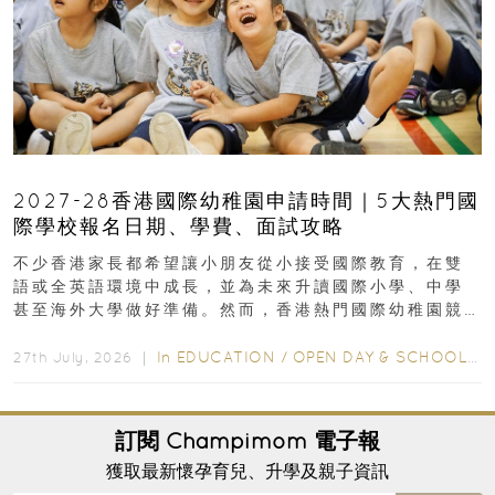
2027-28香港國際幼稚園申請時間｜5大熱門國
際學校報名日期、學費、面試攻略
不少香港家長都希望讓小朋友從小接受國際教育，在雙
語或全英語環境中成長，並為未來升讀國際小學、中學
甚至海外大學做好準備。然而，香港熱門國際幼稚園競
爭激烈，大部分學校會於入學前約一年開始接受申請...
In
EDUCATION
/
OPEN DAY & SCHOOL EVENTS
27th July, 2026 ｜
訂閱
Champimom
電子報
獲取最新懷孕育兒、升學及親子資訊