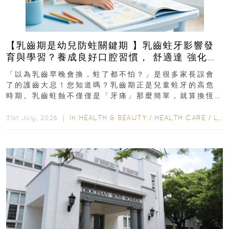
【乳齒期是幼兒防蛀關鍵期 】乳齒蛀牙影響發
育與學習？養成良好口腔習慣， 舒適達 強化琺
瑯質 兒童牙膏防護指南
「以為乳齒早晚會換，蛀了都不怕？」是很多家長誤會
了的護齒大忌！您知道嗎？乳齒期正是兒童蛀牙的高危
時期。乳齒蛀蝕不僅僅是「牙痛」那麼簡單，就算換恆
齒也有影響！後果將如骨牌效應般...
In
HEALTH & BEAUTY
/
HEALTH CARE
/
LIFESTYLE
31st July, 2026 ｜