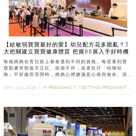
【給敏弱寶寶最好的愛】幼兒配方花多眼亂？3
大把關建立寶寶健康體質 把握BB展入手好時機
每個媽媽在育兒路上都會遇到不同的挑戰。每當看到寶
寶肌膚突然後天泛紅、抓個不停，或者肚仔「咕嚕咕
嚕」不舒服而哭鬧時，媽媽心裡總滿是心痛與無奈。混
合餵養揀奶粉？選擇幼兒配...
In
PREGNANCY
/
GETTING PREGNANT
/
P
29th July, 2026 ｜