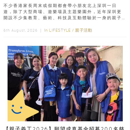
齡、交通、門票、開放時間
不少香港家長周末或假期都會帶小朋友北上深圳一日
遊，除了大型商場、遊樂場及主題樂園外，近年深圳更
開設不少集教育、藝術、科技及互動體驗於一身的親子
好去處！暑假唔想再行商場...
In
LIFESTYLE
/
親子活動
6th August, 2026 ｜
【親子義工2026】願望成真基金招募200名慈