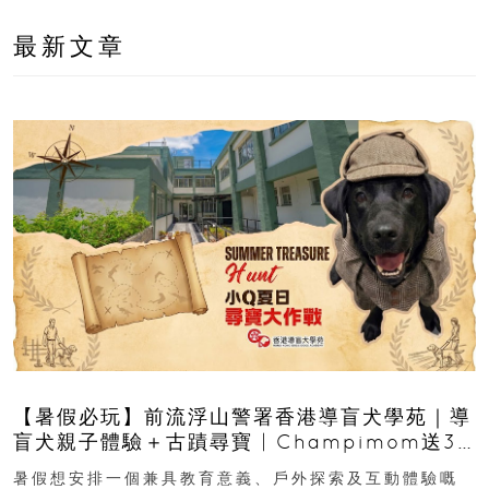
最新文章
【暑假必玩】前流浮山警署香港導盲犬學苑｜導
盲犬親子體驗＋古蹟尋寶 | Champimom送3
組免費名額
暑假想安排一個兼具教育意義、戶外探索及互動體驗嘅