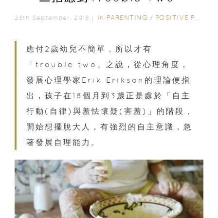
In
PARENTING
/
POSITIVE PARENTING
28th September, 2018｜
應付2歲幼兒不簡單，所以才有
「trouble two」之說，從心理角度，
發展心理學家Erik Erikson的理論便指
出，孩子在18個月到3歲正是處於「自主
行動(自律)與羞怯懷疑(害羞)」的階段，
開始想擺脫大人，有強烈的自主意識，急
著發展自理能力。