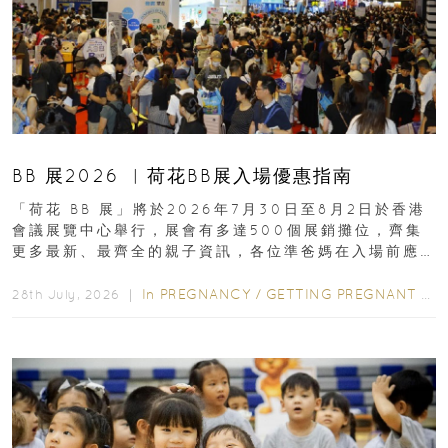
BB 展2026 ︳荷花BB展入場優惠指南
「荷花 BB 展」將於2026年7月30日至8月2日於香港
會議展覽中心舉行，展會有多達500個展銷攤位，齊集
更多最新、最齊全的親子資訊，各位準爸媽在入場前應
先閱讀購物指南...
In
PREGNANCY
/
GETTING PREGNANT
/
P
28th July, 2026 ｜