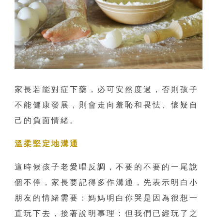
家長若能對症下藥，必可安然度過，否則孩子
不能健康發展，則會走向羞恥和畏怯、懷疑自
己的負面情緒。
溫柔堅定地溝通
這時候孩子老愛唱反調，不要的不要的一尾說
個不停，家長要記得多作溝通，先表示明白小
朋友的情緒需要：媽媽明白你哭是因為很想一
直玩下去，接著說明事理：但我們已經玩了之