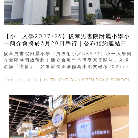
【小一入學2027/28】拔萃男書院附屬小學小
一簡介會將於8月29日舉行｜公布預約連結日期
｜更設有網上重溫
拔萃男書院附屬小學（男拔附小／DBSPD）小一入學簡
介會即將開放預約！簡介會每年均備受家長關注，入場
名額「瘋搶」。如果家長正準備為小朋友報考2027/28
學年小一，想...
In
EDUCATION
/
OPEN DAY & SCHOOL EVENTS
30th July, 2026 ｜