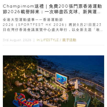
Champimom送禮｜免費200張門票香港運動
節2026載譽歸來：一次睇盡匹克球、新興運
動、街舞比賽＋逾百運動品牌展覽
全港大型運動盛事——香港運動節
2026（SPORTFEST HK 2026）將於8月21日至23
日在灣仔香港會議展覽中心盛大舉行，以全新主題「敢
運動大排檔」登場，集合...
In
LIFESTYLE
/
親子活動
3rd August, 2026 ｜